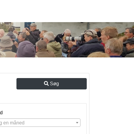
Søg
d
g en måned