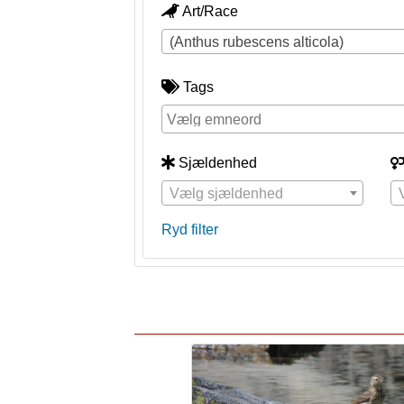
Art/Race
(Anthus rubescens alticola)
Tags
Sjældenhed
Vælg sjældenhed
Ryd filter