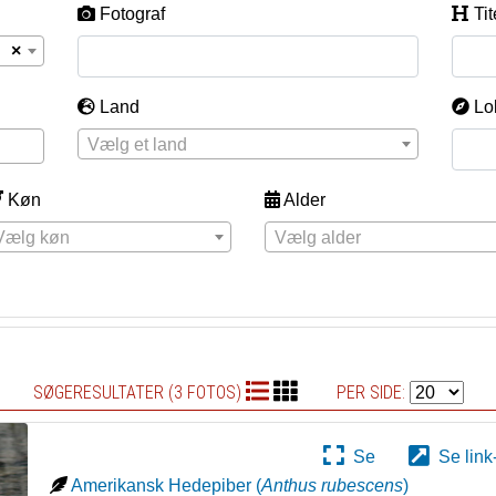
Fotograf
Tit
×
Land
Lo
Vælg et land
Køn
Alder
Vælg køn
Vælg alder
SØGERESULTATER (3 FOTOS)
PER SIDE:
Se
Se link
Amerikansk Hedepiber
(
Anthus rubescens
)