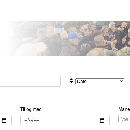
Til og med
Måne
Væl