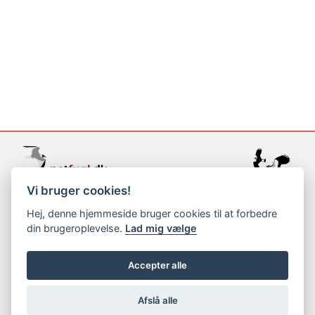
Vi bruger cookies!
support@netfugl.dk
Hej, denne hjemmeside bruger cookies til at forbedre
din brugeroplevelse.
Lad mig vælge
copyright © 2002-2023
Accepter alle
Afslå alle