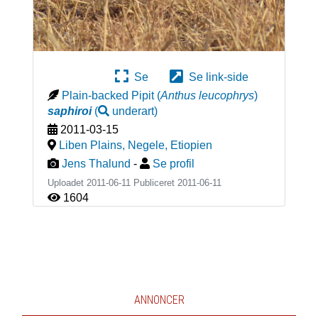
Se
Se link-side
Plain-backed Pipit
(
Anthus leucophrys
)
saphiroi
(
underart
)
2011-03-15
Liben Plains, Negele
,
Etiopien
Jens Thalund
-
Se profil
Uploadet 2011-06-11 Publiceret
2011-06-11
1604
ANNONCER