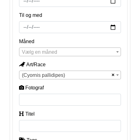
Til og med
Måned
Vælg en måned
Art/Race
×
(Cyornis pallidipes)
Fotograf
Titel