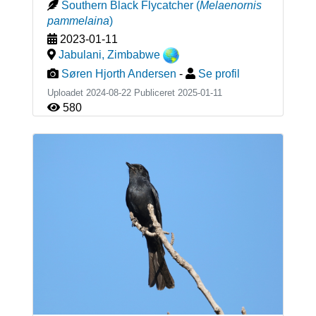
Southern Black Flycatcher
(
Melaenornis
pammelaina
)
2023-01-11
Jabulani
,
Zimbabwe
Søren Hjorth Andersen
-
Se profil
Uploadet 2024-08-22 Publiceret
2025-01-11
580