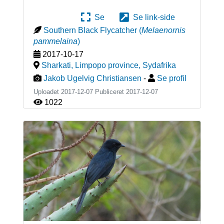
Se
Se link-side
Southern Black Flycatcher
(
Melaenornis
pammelaina
)
2017-10-17
Sharkati, Limpopo province
,
Sydafrika
Jakob Ugelvig Christiansen
-
Se profil
Uploadet 2017-12-07 Publiceret
2017-12-07
1022