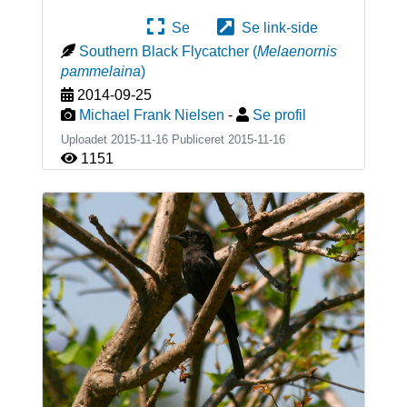
Se
Se link-side
Southern Black Flycatcher
(
Melaenornis
pammelaina
)
2014-09-25
Michael Frank Nielsen
-
Se profil
Uploadet 2015-11-16 Publiceret
2015-11-16
1151