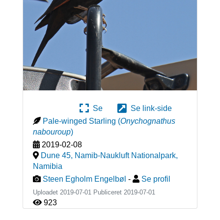
Se
Se link-side
Pale-winged Starling
(
Onychognathus
nabouroup
)
2019-02-08
Dune 45, Namib-Naukluft Nationalpark
,
Namibia
Steen Egholm Engelbøl
-
Se profil
Uploadet 2019-07-01 Publiceret
2019-07-01
923