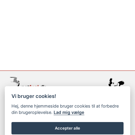
Vi bruger cookies!
support@netfugl.dk
Hej, denne hjemmeside bruger cookies til at forbedre
din brugeroplevelse.
Lad mig vælge
copyright © 2002-2023
Accepter alle