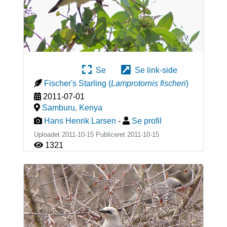
Se
Se link-side
Fischer's Starling
(
Lamprotornis fischeri
)
2011-07-01
Samburu
,
Kenya
Hans Henrik Larsen
-
Se profil
Uploadet 2011-10-15 Publiceret
2011-10-15
1321