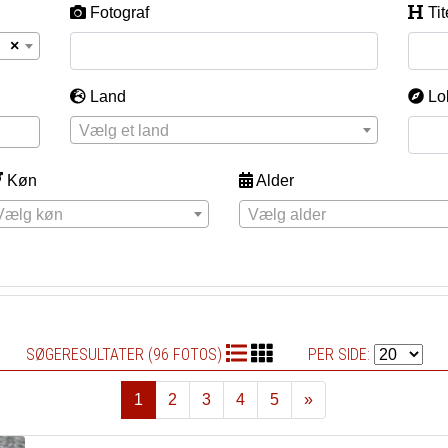
Fotograf
Tit
×
Land
Lo
Vælg et land
Køn
Alder
Vælg køn
Vælg alder
SØGERESULTATER (96 FOTOS)
PER SIDE:
1
2
3
4
5
»
Næste