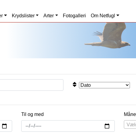
er
Krydslister
Arter
Fotogalleri
Om Netfugl
Til og med
Måne
Væl