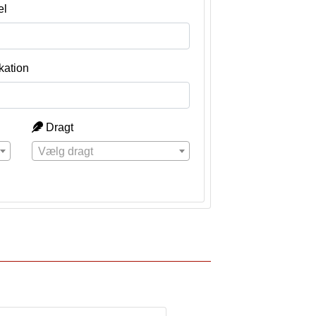
el
kation
Dragt
Vælg dragt