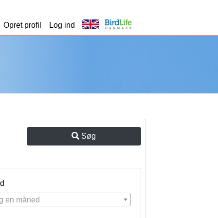
Opret profil
Log ind
Søg
d
g en måned