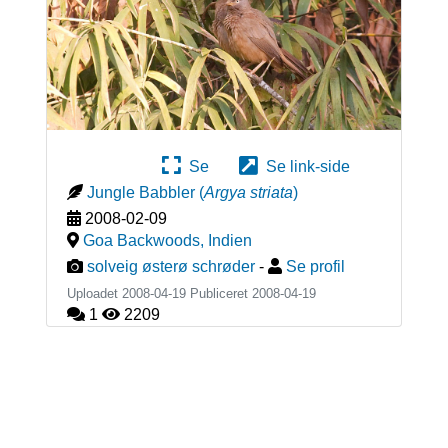
Se
Se link-side
Jungle Babbler
(
Argya striata
)
2008-02-09
Goa Backwoods
,
Indien
solveig østerø schrøder
-
Se profil
Uploadet 2008-04-19 Publiceret
2008-04-19
1
2209