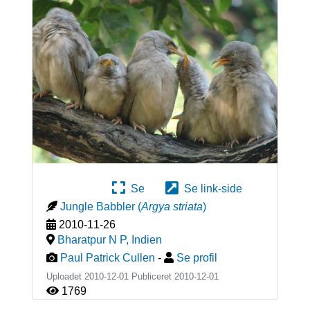
Se
Se link-side
Jungle Babbler
(
Argya striata
)
2010-11-26
Bharatpur N P
,
Indien
Paul Patrick Cullen
-
Se profil
Uploadet 2010-12-01 Publiceret
2010-12-01
1769