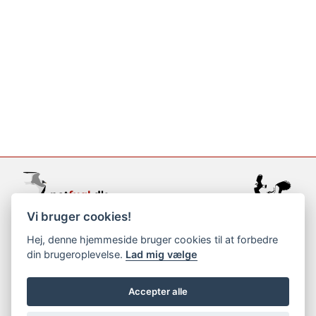
Vi bruger cookies!
support@netfugl.dk
Hej, denne hjemmeside bruger cookies til at forbedre
din brugeroplevelse.
Lad mig vælge
copyright © 2002-2023
Accepter alle