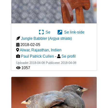
Se
Se link-side
Jungle Babbler
(
Argya striata
)
2018-02-05
Alwar, Rajasthan
,
Indien
Paul Patrick Cullen
-
Se profil
Uploadet 2018-04-08 Publiceret
2018-04-08
1057