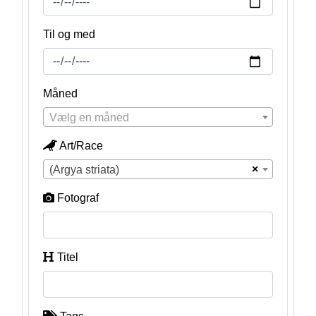
Til og med
Måned
Vælg en måned
Art/Race
×
(Argya striata)
Fotograf
Titel