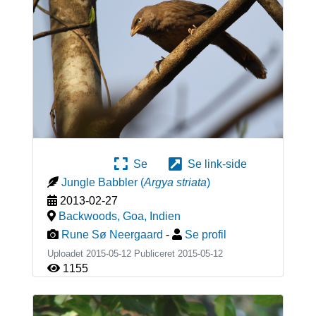
Se
Se link-side
Jungle Babbler
(
Argya striata
)
2013-02-27
Backwoods, Goa
,
Indien
Rune Sø Neergaard
-
Se profil
Uploadet 2015-05-12 Publiceret
2015-05-12
1155