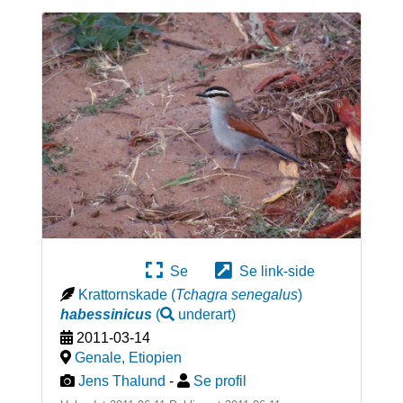
Se
Se link-side
Krattornskade
(
Tchagra senegalus
)
habessinicus
(
underart
)
2011-03-14
Genale
,
Etiopien
Jens Thalund
-
Se profil