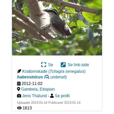
Se
Se link-side
Krattornskade
(
Tchagra senegalus
)
habessinicus
(
underart
)
2012-11-02
Gambela
,
Etiopien
Jens Thalund
-
Se profil
Uploadet 2013-01-14 Publiceret
2013-01-14
1613