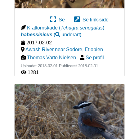
Se
Se link-side
Krattornskade
(
Tchagra senegalus
)
habessinicus
(
underart
)
2017-02-02
Awash River near Sodore
,
Etiopien
Thomas Varto Nielsen
-
Se profil
Uploadet 2018-02-01 Publiceret
2018-02-01
1281