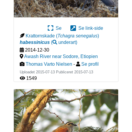
Se
Se link-side
Krattornskade
(
Tchagra senegalus
)
habessinicus
(
underart
)
2014-12-30
Awash River near Sodore
,
Etiopien
Thomas Varto Nielsen
-
Se profil
Uploadet 2015-07-13 Publiceret
2015-07-13
1549