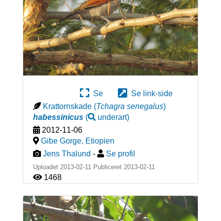
Se
Se link-side
Krattornskade
(
Tchagra senegalus
)
habessinicus
(
underart
)
2012-11-06
Gibe Gorge
,
Etiopien
Jens Thalund
-
Se profil
Uploadet 2013-02-11 Publiceret
2013-02-11
1468