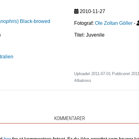
2010-11-27
anophris
)
Black-browed
Fotograf:
Ole Zoltan Göller
-
)
Titel: Juvenile
tralien
Uploadet 2011-07-01 Publiceret
201
Albatross
KOMMENTARER