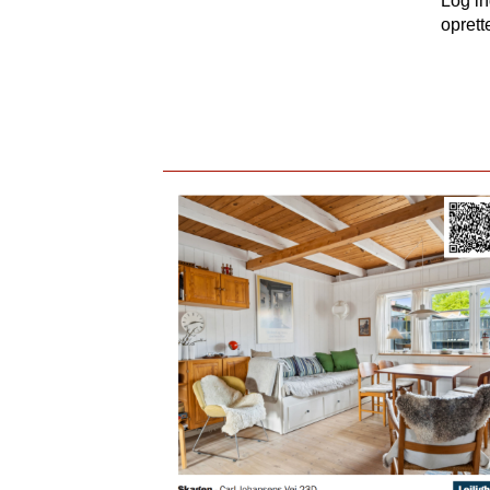
Log i
oprett