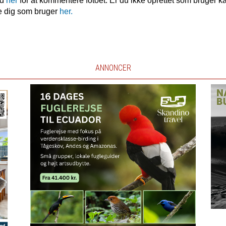
nd
her
for at kommentere fotoet. Er du ikke oprettet som bruger k
e dig som bruger
her.
ANNONCER