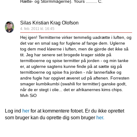
Hætte- og Stormmågerne). Yours ......... C.
Silas Kristian Krag Olofson
4. feb. 2011 kl. 16:45
Hej igen! Termitterne virker temmelig uadrætte i luften, og
det var en smal sag for fuglene af fange dem. Uglerne
tog dem med kløerne i luften, men de gjorde det ikke så
tit. Jeg har senere set brogede krager sidde på
termitboerne og spise termitter på jorden - og min tanke
er, at uglerne sagtens kunne finde på at sætte sig på
termitboerne og spise fra jorden - når lannerfalke og
andre fugle har opgivet æveret ud på aftenen. Forresten
smager kumbikumbi (swahili for termitter) ganske godt,
når de er stegt i olie... det er afrikanernes kims chips.
Mvh SiO
Log ind
her
for at kommentere fotoet. Er du ikke oprettet
som bruger kan du oprette dig som bruger
her.