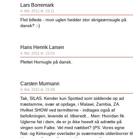
Lars Borremark
4. feb. 2011 kl. 15:11
Flot billede - mon uglen hedder stor skrigeørnsugle på
dansk? :-)
Hans Henrik Larsen
4. feb. 2011 kl. 15:53
Plettet Hornugle på dansk.
Carsten Murmann
4. feb. 2011 kl. 15:58
Tak, SILAS. Kender kun Spotted som siddende op ad
træstamme, svær at opdage, i Malawi, Zambia, ZA.
Hvilket SHOW ved termitterne - indtages også af
befolkningen, levende el. tilberedt... Men: Hvordan fik
Uglerne fat i dem, de er jo ikke heeelt så adrætte på
vingen som Falke. Vel med næbbet? (PS: Vores egne
Nat- og Kirkeugler overlader jo sværmende oldenborrer til