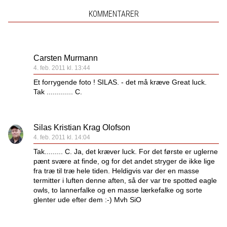
KOMMENTARER
Carsten Murmann
4. feb. 2011 kl. 13:44
Et forrygende foto ! SILAS. - det må kræve Great luck.
Tak ............. C.
Silas Kristian Krag Olofson
4. feb. 2011 kl. 14:04
Tak......... C. Ja, det kræver luck. For det første er uglerne
pænt svære at finde, og for det andet stryger de ikke lige
fra træ til træ hele tiden. Heldigvis var der en masse
termitter i luften denne aften, så der var tre spotted eagle
owls, to lannerfalke og en masse lærkefalke og sorte
glenter ude efter dem :-) Mvh SiO