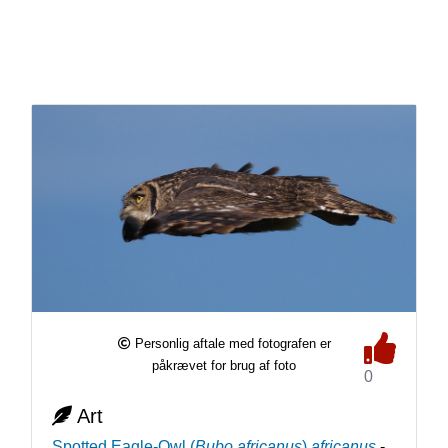
Personlig aftale med fotografen er
påkrævet for brug af foto
0
Art
Spotted Eagle-Owl
(
Bubo africanus
)
africanus
-