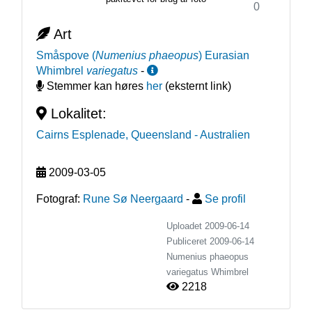
0
Art
Småspove
(
Numenius phaeopus
)
Eurasian
Whimbrel
variegatus
-
Stemmer kan høres
her
(eksternt link)
Lokalitet:
Cairns Esplenade, Queensland
- Australien
2009-03-05
Fotograf:
Rune Sø Neergaard
-
Se profil
Uploadet 2009-06-14
Publiceret
2009-06-14
Numenius phaeopus
variegatus
Whimbrel
2218