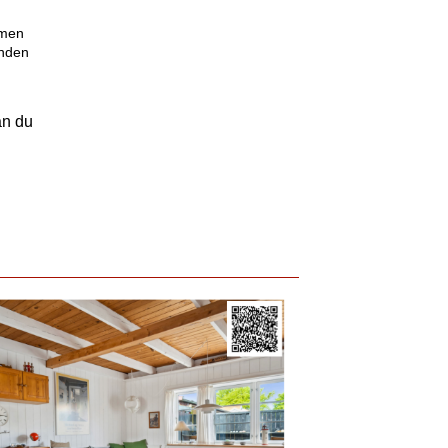
 men
anden
an du