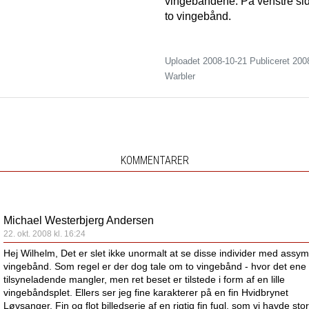
vingebåndene. På venstre side
to vingebånd.
Uploadet 2008-10-21 Publiceret
200
Warbler
KOMMENTARER
Michael Westerbjerg Andersen
22. okt. 2008 kl. 16:24
Hej Wilhelm, Det er slet ikke unormalt at se disse individer med assym
vingebånd. Som regel er der dog tale om to vingebånd - hvor det ene
tilsyneladende mangler, men ret beset er tilstede i form af en lille
vingebåndsplet. Ellers ser jeg fine karakterer på en fin Hvidbrynet
Løvsanger. Fin og flot billedserie af en rigtig fin fugl, som vi havde sto