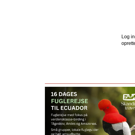
Log i
oprett