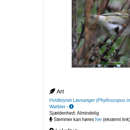
Art
Hvidbrynet Løvsanger
(
Phylloscopus i
Warbler
-
Sjældenhed:
Almindelig
Stemmer kan høres
her
(eksternt link