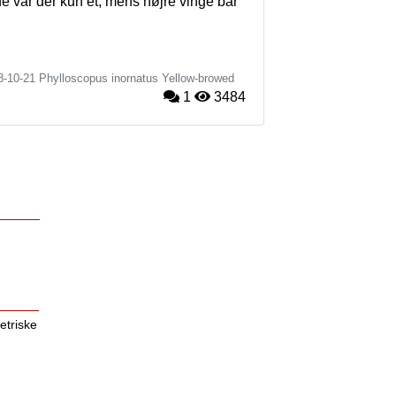
 var der kun ét, mens højre vinge bar 
8-10-21
Phylloscopus inornatus
Yellow-browed
1
3484
etriske
r