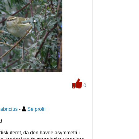
0
abricius
-
Se profil
d
diskuteret, da den havde asymmetri i 