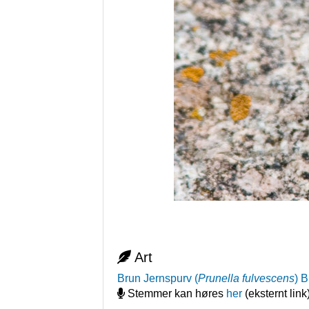
Art
Brun Jernspurv
(
Prunella fulvescens
)
B
Stemmer kan høres
her
(eksternt link