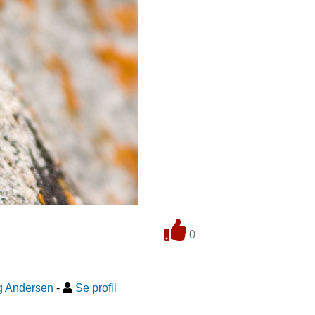
0
g Andersen
-
Se profil