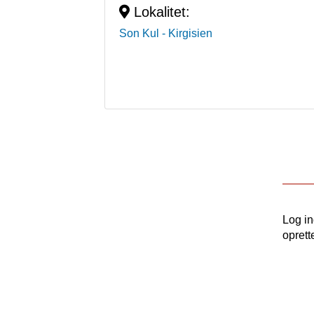
Lokalitet:
Son Kul
- Kirgisien
Log i
oprett