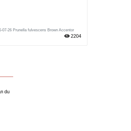
6-07-26
Prunella fulvescens
Brown Accentor
2204
an du