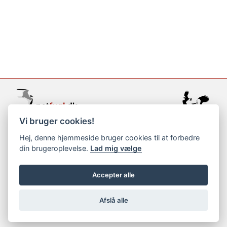
Vi bruger cookies!
support@netfugl.dk
Hej, denne hjemmeside bruger cookies til at forbedre
din brugeroplevelse.
Lad mig vælge
copyright © 2002-2023
Accepter alle
Afslå alle