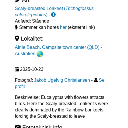
Scaly-breasted Lorikeet
(
Trichoglossus
chlorolepidotus
)
-
Adfærd:
Stående
Stemmer kan høres
her
(eksternt link)
Lokalitet:
Airlie Beach, Campsite town center (QLD)
-
Australien
2025-10-23
Fotograf:
Jakob Ugelvig Christiansen
-
Se
profil
Beskrivelse: Eucalyptus with flowers attracts 
birds. Here the Scaly-breasted Lorikeet's were 
clearly dominated by the Rainbow Lorikeets 
forcing the Scaly-breasted to leave
Fototeknisk info