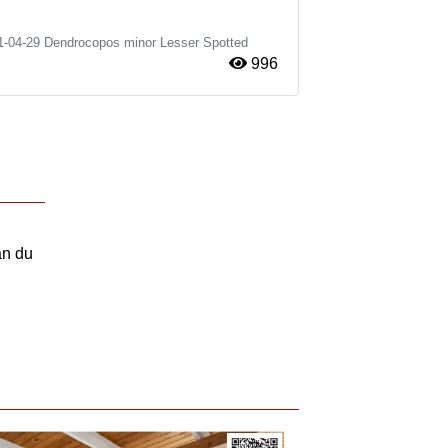
1-04-29
Dendrocopos minor
Lesser Spotted
996
an du