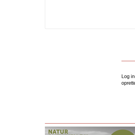
Log i
oprett