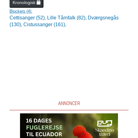
Kronologisk
Blockers (
4
):
Cettisanger (52),
Lille Tårnfalk (82),
Dværgsnegås
(130),
Cistussanger (161),
ANNONCER