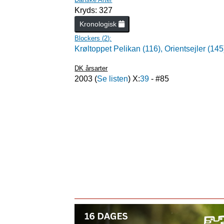
Kryds: 327
Kronologisk
Blockers (
2
):
Krøltoppet Pelikan (116),
Orientsejler (145
DK årsarter
2003
(
Se listen
) X:
39
- #
85