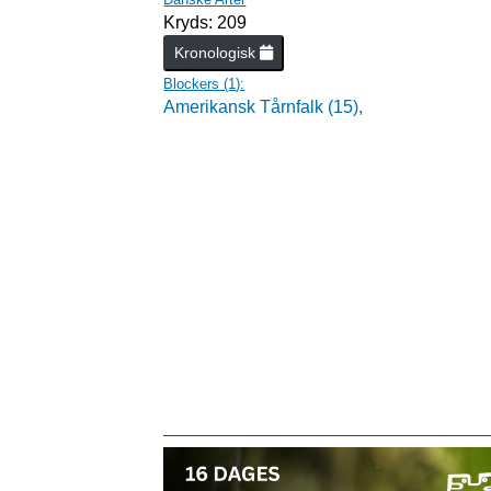
Kryds: 209
Kronologisk
Blockers (
1
):
Amerikansk Tårnfalk (15),