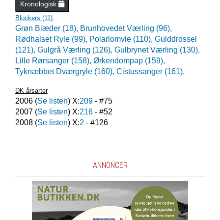
Kronologisk
Blockers (
11
):
Grøn Biæder (18),
Brunhovedet Værling (96),
Rødhalset Ryle (99),
Polarlomvie (110),
Gulddrossel
(121),
Gulgrå Værling (126),
Gulbrynet Værling (130),
Lille Rørsanger (158),
Ørkendompap (159),
Tyknæbbet Dværgryle (160),
Cistussanger (161),
DK årsarter
2006
(
Se listen
) X:
209
- #
75
2007
(
Se listen
) X:
216
- #
52
2008
(
Se listen
) X:
2
- #
126
ANNONCER