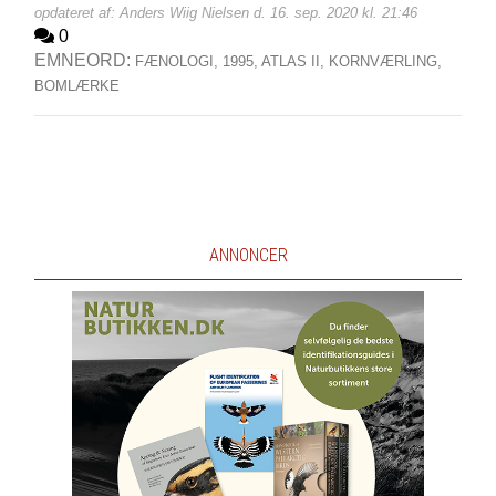
opdateret af: Anders Wiig Nielsen d. 16. sep. 2020 kl. 21:46
0
EMNEORD:
FÆNOLOGI,
1995,
ATLAS II,
KORNVÆRLING,
BOMLÆRKE
ANNONCER