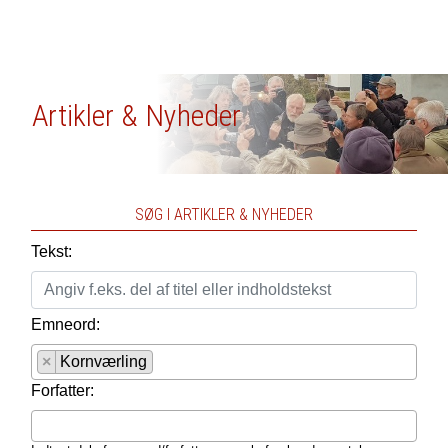
Artikler & Nyheder
SØG I ARTIKLER & NYHEDER
Tekst:
Emneord:
×
Kornværling
Forfatter: