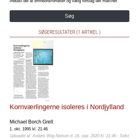
Indtast del af emneord/forfatter og vælg forslag der matcher.
Søg
SØGERESULTATER (1 ARTIKEL )
Kornværlingerne isoleres i Nordjylland
Michael Borch Grell
1. okt. 1995 kl. 21:46
Uploadet af: Anders Wiig Nielsen d. 16. sep. 2020 kl. 21:46 - Sidst