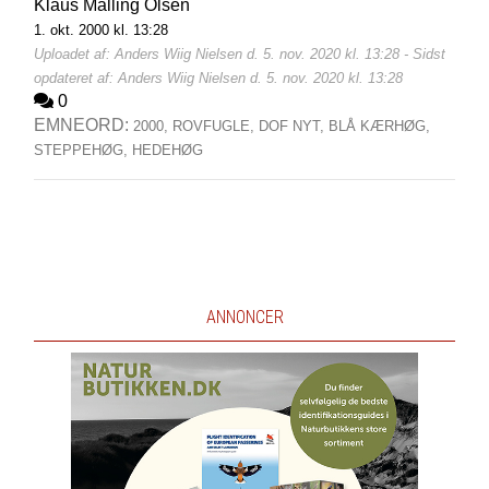
Klaus Malling Olsen
1. okt. 2000 kl. 13:28
Uploadet af: Anders Wiig Nielsen d. 5. nov. 2020 kl. 13:28 - Sidst
opdateret af: Anders Wiig Nielsen d. 5. nov. 2020 kl. 13:28
0
EMNEORD:
2000,
ROVFUGLE,
DOF NYT,
BLÅ KÆRHØG,
STEPPEHØG,
HEDEHØG
ANNONCER