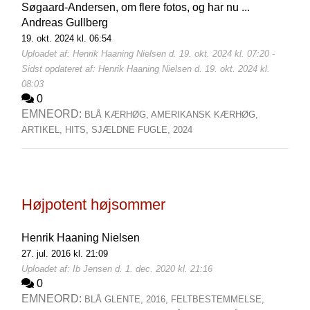
Søgaard-Andersen, om flere fotos, og har nu ...
Andreas Gullberg
19. okt. 2024 kl. 06:54
Uploadet af: Henrik Haaning Nielsen d. 19. okt. 2024 kl. 07:20 -
Sidst opdateret af: Henrik Haaning Nielsen d. 19. okt. 2024 kl.
08:03
0
EMNEORD:
BLÅ KÆRHØG,
AMERIKANSK KÆRHØG,
ARTIKEL,
HITS,
SJÆLDNE FUGLE,
2024
Højpotent højsommer
Henrik Haaning Nielsen
27. jul. 2016 kl. 21:09
Uploadet af: Ib Jensen d. 1. dec. 2020 kl. 21:16
0
EMNEORD:
BLÅ GLENTE,
2016,
FELTBESTEMMELSE,