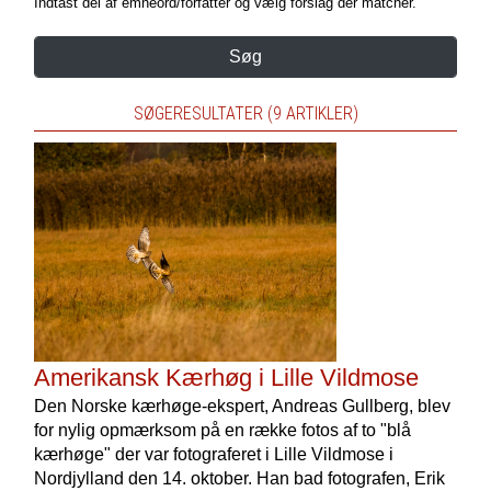
Indtast del af emneord/forfatter og vælg forslag der matcher.
Søg
SØGERESULTATER (9 ARTIKLER)
Amerikansk Kærhøg i Lille Vildmose
Den Norske kærhøge-ekspert, Andreas Gullberg, blev
for nylig opmærksom på en række fotos af to "blå
kærhøge" der var fotograferet i Lille Vildmose i
Nordjylland den 14. oktober. Han bad fotografen, Erik