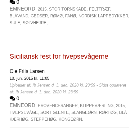
0
EMNEORD:
2015,
STOR TORNSKADE,
FELTTRÆF,
BLÅVAND,
GEDSER,
RØMØ,
FANØ,
NORDISK LAPPEDYKKER,
SULE,
SØLVHEJRE,
Siciliansk fest for hvepsevågerne
Ole Friis Larsen
10. jun. 2015 kl. 11:05
Uploadet af: Ib Jensen d. 3. dec. 2020 kl. 23:59 - Sidst opdateret
af: Ib Jensen d. 3. dec. 2020 kl. 23:59
0
EMNEORD:
PROVENCESANGER,
KLIPPEVÆRLING,
2015,
HVEPSEVÅGE,
SORT GLENTE,
SLANGEØRN,
RØRHØG,
BLÅ
KÆRHØG,
STEPPEHØG,
KONGEØRN,