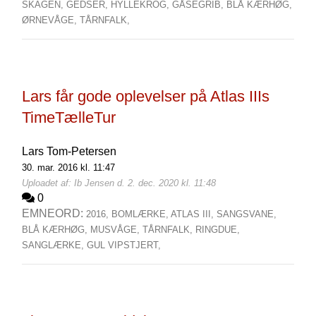
SKAGEN,
GEDSER,
HYLLEKROG,
GÅSEGRIB,
BLÅ KÆRHØG,
ØRNEVÅGE,
TÅRNFALK,
Lars får gode oplevelser på Atlas IIIs
TimeTælleTur
Lars Tom-Petersen
30. mar. 2016 kl. 11:47
Uploadet af: Ib Jensen d. 2. dec. 2020 kl. 11:48
0
EMNEORD:
2016,
BOMLÆRKE,
ATLAS III,
SANGSVANE,
BLÅ KÆRHØG,
MUSVÅGE,
TÅRNFALK,
RINGDUE,
SANGLÆRKE,
GUL VIPSTJERT,