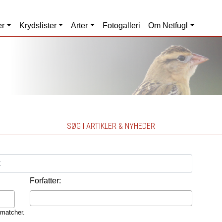
er
Krydslister
Arter
Fotogalleri
Om Netfugl
SØG I ARTIKLER & NYHEDER
Forfatter:
 matcher.