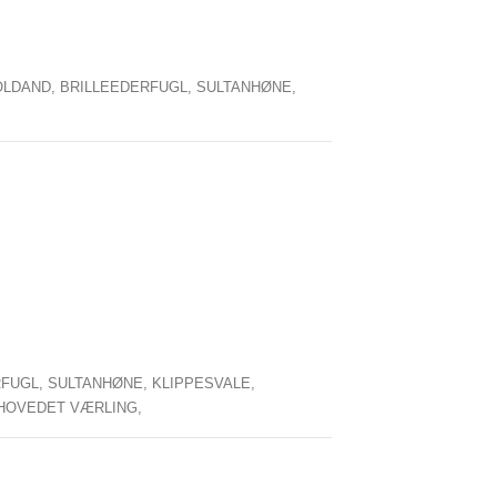
OLDAND,
BRILLEEDERFUGL,
SULTANHØNE,
RFUGL,
SULTANHØNE,
KLIPPESVALE,
HOVEDET VÆRLING,