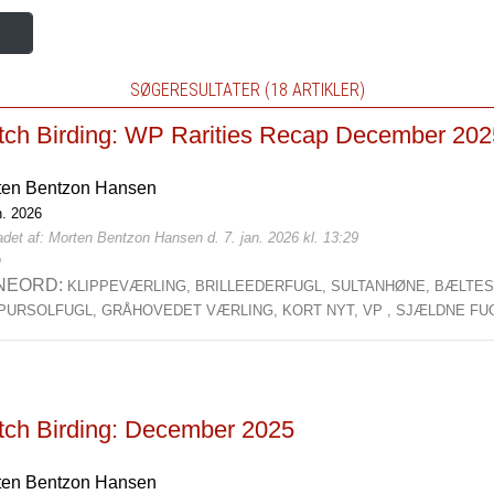
SØGERESULTATER (18 ARTIKLER)
tch Birding: WP Rarities Recap December 202
ten Bentzon Hansen
n. 2026
det af: Morten Bentzon Hansen d. 7. jan. 2026 kl. 13:29
0
NEORD:
KLIPPEVÆRLING,
BRILLEEDERFUGL,
SULTANHØNE,
BÆLTES
PURSOLFUGL,
GRÅHOVEDET VÆRLING,
KORT NYT,
VP ,
SJÆLDNE FU
tch Birding: December 2025
ten Bentzon Hansen