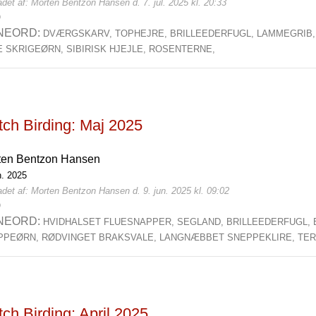
det af: Morten Bentzon Hansen d. 7. jul. 2025 kl. 20:33
0
NEORD:
DVÆRGSKARV,
TOPHEJRE,
BRILLEEDERFUGL,
LAMMEGRIB
LE SKRIGEØRN,
SIBIRISK HJEJLE,
ROSENTERNE,
tch Birding: Maj 2025
ten Bentzon Hansen
n. 2025
det af: Morten Bentzon Hansen d. 9. jun. 2025 kl. 09:02
0
NEORD:
HVIDHALSET FLUESNAPPER,
SEGLAND,
BRILLEEDERFUGL,
PPEØRN,
RØDVINGET BRAKSVALE,
LANGNÆBBET SNEPPEKLIRE,
TER
ch Birding: April 2025