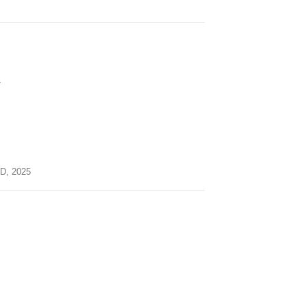
A
ND,
2025