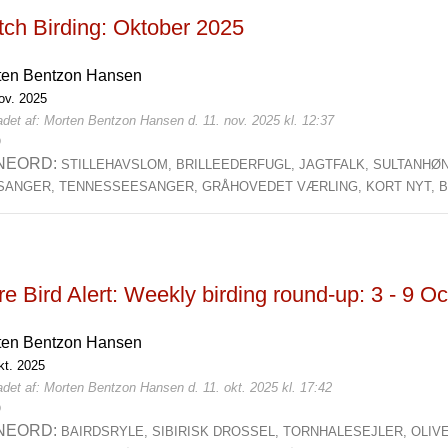
tch Birding: Oktober 2025
ten Bentzon Hansen
ov. 2025
adet af: Morten Bentzon Hansen d. 11. nov. 2025 kl. 12:37
0
NEORD:
STILLEHAVSLOM,
BRILLEEDERFUGL,
JAGTFALK,
SULTANHØ
SANGER,
TENNESSEESANGER,
GRÅHOVEDET VÆRLING,
KORT NYT,
B
e Bird Alert: Weekly birding round-up: 3 - 9 Oc
ten Bentzon Hansen
kt. 2025
det af: Morten Bentzon Hansen d. 11. okt. 2025 kl. 17:42
0
NEORD:
BAIRDSRYLE,
SIBIRISK DROSSEL,
TORNHALESEJLER,
OLIV