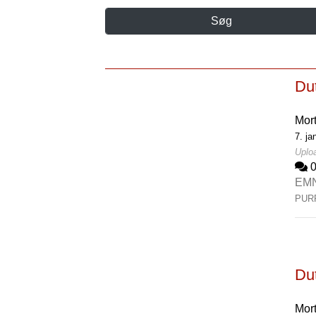
Søg
Du
Mor
7. ja
Uploa
EM
PUR
Du
Mor