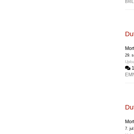
BRI
Dut
Mor
29. 
Uplo
EM
Dut
Mor
7. ju