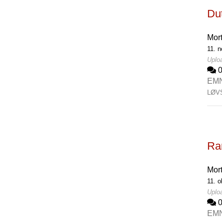
Du
Mor
11. n
Uplo
EM
LØV
Rar
Mor
11. o
Uploa
EM