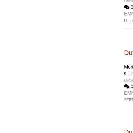
Uploa
EM
LIL
Du
Mor
9. ju
Uploa
EM
STE
Dut