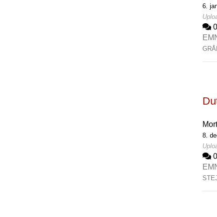
6. ja
Uploa
EM
GRÅ
Du
Mor
8. d
Uplo
EM
STE