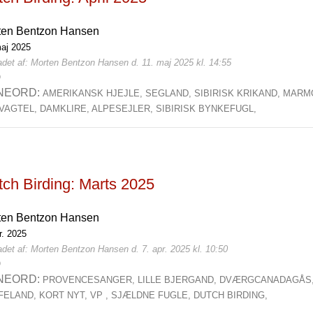
ten Bentzon Hansen
maj 2025
adet af: Morten Bentzon Hansen d. 11. maj 2025 kl. 14:55
0
NEORD:
AMERIKANSK HJEJLE,
SEGLAND,
SIBIRISK KRIKAND,
MARM
VAGTEL,
DAMKLIRE,
ALPESEJLER,
SIBIRISK BYNKEFUGL,
tch Birding: Marts 2025
ten Bentzon Hansen
r. 2025
det af: Morten Bentzon Hansen d. 7. apr. 2025 kl. 10:50
0
NEORD:
PROVENCESANGER,
LILLE BJERGAND,
DVÆRGCANADAGÅS
FELAND,
KORT NYT,
VP ,
SJÆLDNE FUGLE,
DUTCH BIRDING,