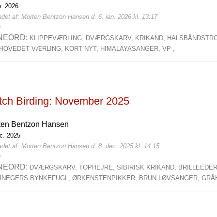
n. 2026
det af: Morten Bentzon Hansen d. 6. jan. 2026 kl. 13:17
0
NEORD:
KLIPPEVÆRLING,
DVÆRGSKARV,
KRIKAND,
HALSBÅNDSTR
HOVEDET VÆRLING,
KORT NYT,
HIMALAYASANGER,
VP ,
tch Birding: November 2025
ten Bentzon Hansen
ec. 2025
adet af: Morten Bentzon Hansen d. 8. dec. 2025 kl. 14:15
0
NEORD:
DVÆRGSKARV,
TOPHEJRE,
SIBIRISK KRIKAND,
BRILLEEDE
JNEGERS BYNKEFUGL,
ØRKENSTENPIKKER,
BRUN LØVSANGER,
GRÅ