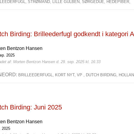
LLEEDERFUGL,
STRØMAND,
LILLE GULBEN,
SØRGEDUE,
HEDEPIBER,
ch Birding: Brilleederfugl godkendt i kategori 
ten Bentzon Hansen
sep. 2025
adet af: Morten Bentzon Hansen d. 29. sep. 2025 kl. 16:33
1
NEORD:
BRILLEEDERFUGL,
KORT NYT,
VP ,
DUTCH BIRDING,
HOLLA
ch Birding: Juni 2025
ten Bentzon Hansen
l. 2025