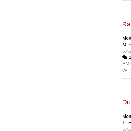
Rar
Mor
24. 
Uplo
EM
VP 
Du
Mor
11. 
Uplo