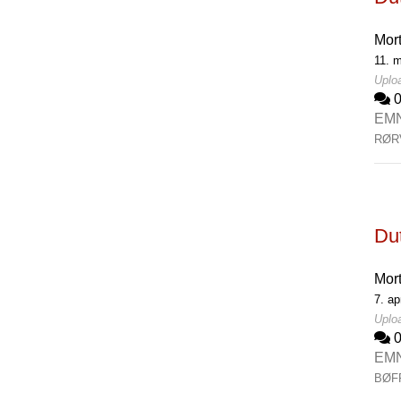
Mor
11. 
Uplo
EM
RØR
Du
Mor
7. ap
Uploa
EM
BØF