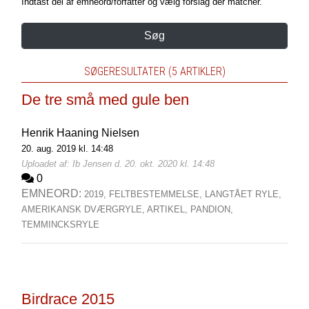
Indtast del af emneord/forfatter og vælg forslag der matcher.
Søg
SØGERESULTATER (5 ARTIKLER)
De tre små med gule ben
Henrik Haaning Nielsen
20. aug. 2019 kl. 14:48
Uploadet af: Ib Jensen d. 20. okt. 2020 kl. 14:48
0
EMNEORD:
2019,
FELTBESTEMMELSE,
LANGTÅET RYLE,
AMERIKANSK DVÆRGRYLE,
ARTIKEL,
PANDION,
TEMMINCKSRYLE
Birdrace 2015