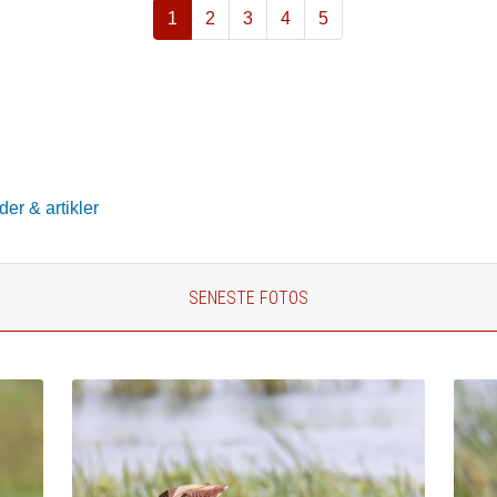
1
2
3
4
5
er & artikler
SENESTE FOTOS