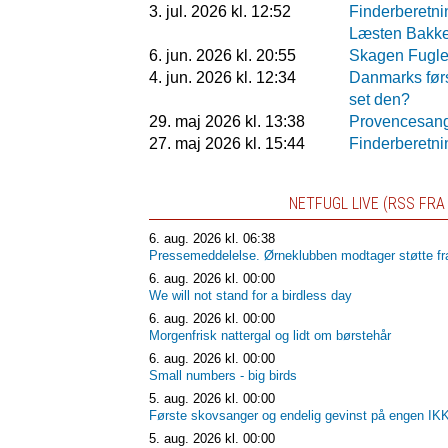
3. jul. 2026 kl. 12:52
Finderberetni
Læsten Bakke
6. jun. 2026 kl. 20:55
Skagen Fugles
4. jun. 2026 kl. 12:34
Danmarks førs
set den?
29. maj 2026 kl. 13:38
Provencesang
27. maj 2026 kl. 15:44
Finderberetn
NETFUGL LIVE (RSS FR
6. aug. 2026 kl. 06:38
Pressemeddelelse. Ørneklubben modtager støtte fra 
6. aug. 2026 kl. 00:00
We will not stand for a birdless day
6. aug. 2026 kl. 00:00
Morgenfrisk nattergal og lidt om børstehår
6. aug. 2026 kl. 00:00
Small numbers - big birds
5. aug. 2026 kl. 00:00
Første skovsanger og endelig gevinst på engen 
5. aug. 2026 kl. 00:00