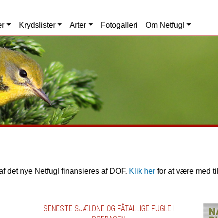
er
Krydslister
Arter
Fotogalleri
Om Netfugl
af det nye Netfugl finansieres af DOF.
Klik her
for at være med til
SENESTE SJÆLDNE OG FÅTALLIGE FUGLE I