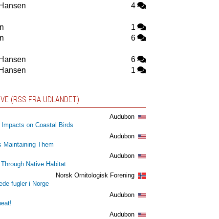
 Hansen
4
n
1
n
6
 Hansen
6
 Hansen
1
IVE (RSS FRA UDLANDET)
Audubon
m Impacts on Coastal Birds
Audubon
s Maintaining Them
Audubon
 Through Native Habitat
Norsk Ornitologisk Forening
ede fugler i Norge
Audubon
heat!
Audubon