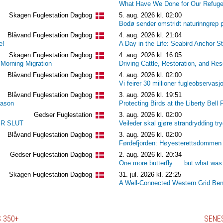
What Have We Done for Our Refuge
Skagen Fuglestation Dagbog
5. aug. 2026 kl. 02:00
Bodø sender omstridt naturinngrep p
Blåvand Fuglestation Dagbog
4. aug. 2026 kl. 21:04
e!
A Day in the Life: Seabird Anchor S
Skagen Fuglestation Dagbog
4. aug. 2026 kl. 16:05
 Morning Migration
Driving Cattle, Restoration, and Re
Blåvand Fuglestation Dagbog
4. aug. 2026 kl. 02:00
Vi feirer 30 millioner fugleobservasj
Blåvand Fuglestation Dagbog
3. aug. 2026 kl. 19:51
eason
Protecting Birds at the Liberty Bell 
Gedser Fuglestation
3. aug. 2026 kl. 02:00
R SLUT
Veileder skal gjøre strandrydding try
Blåvand Fuglestation Dagbog
3. aug. 2026 kl. 02:00
Førdefjorden: Høyesterettsdommen
Gedser Fuglestation Dagbog
2. aug. 2026 kl. 20:34
One more butterfly..... but what was 
Skagen Fuglestation Dagbog
31. jul. 2026 kl. 22:25
A Well-Connected Western Grid Ben
 350+
SENE