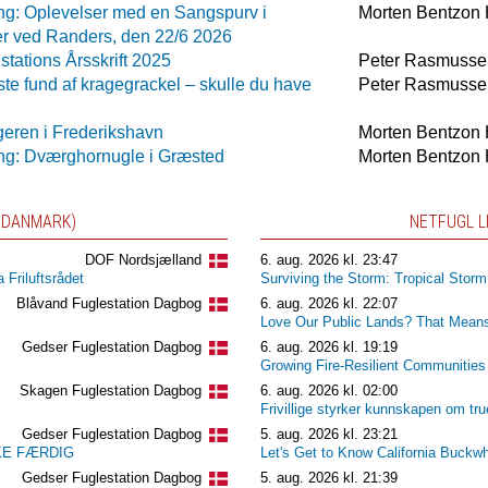
ng: Oplevelser med en Sangspurv i
Morten Bentzon
r ved Randers, den 22/6 2026
tations Årsskrift 2025
Peter Rasmusse
te fund af kragegrackel – skulle du have
Peter Rasmusse
eren i Frederikshavn
Morten Bentzon
ing: Dværghornugle i Græsted
Morten Bentzon
A DANMARK)
NETFUGL L
DOF Nordsjælland
6. aug. 2026 kl. 23:47
Friluftsrådet
Surviving the Storm: Tropical Stor
Blåvand Fuglestation Dagbog
6. aug. 2026 kl. 22:07
Love Our Public Lands? That Mean
Gedser Fuglestation Dagbog
6. aug. 2026 kl. 19:19
Growing Fire-Resilient Communities
Skagen Fuglestation Dagbog
6. aug. 2026 kl. 02:00
Frivillige styrker kunnskapen om tru
Gedser Fuglestation Dagbog
5. aug. 2026 kl. 23:21
IKKE FÆRDIG
Let's Get to Know California Buckw
Gedser Fuglestation Dagbog
5. aug. 2026 kl. 21:39