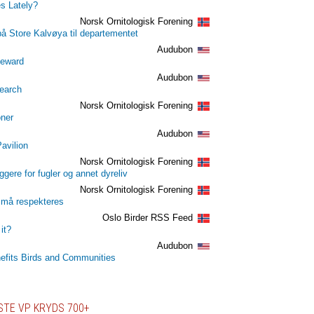
s Lately?
Norsk Ornitologisk Forening
å Store Kalvøya til departementet
Audubon
teward
Audubon
search
Norsk Ornitologisk Forening
oner
Audubon
Pavilion
Norsk Ornitologisk Forening
ggere for fugler og annet dyreliv
Norsk Ornitologisk Forening
 må respekteres
Oslo Birder RSS Feed
it?
Audubon
efits Birds and Communities
STE VP KRYDS 700+