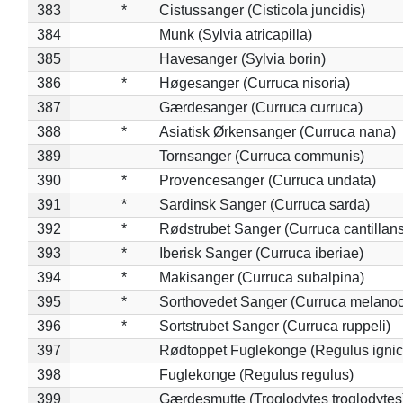
383
*
Cistussanger (Cisticola juncidis)
384
Munk (Sylvia atricapilla)
385
Havesanger (Sylvia borin)
386
*
Høgesanger (Curruca nisoria)
387
Gærdesanger (Curruca curruca)
388
*
Asiatisk Ørkensanger (Curruca nana)
389
Tornsanger (Curruca communis)
390
*
Provencesanger (Curruca undata)
391
*
Sardinsk Sanger (Curruca sarda)
392
*
Rødstrubet Sanger (Curruca cantillans
393
*
Iberisk Sanger (Curruca iberiae)
394
*
Makisanger (Curruca subalpina)
395
*
Sorthovedet Sanger (Curruca melano
396
*
Sortstrubet Sanger (Curruca ruppeli)
397
Rødtoppet Fuglekonge (Regulus ignica
398
Fuglekonge (Regulus regulus)
399
Gærdesmutte (Troglodytes troglodytes