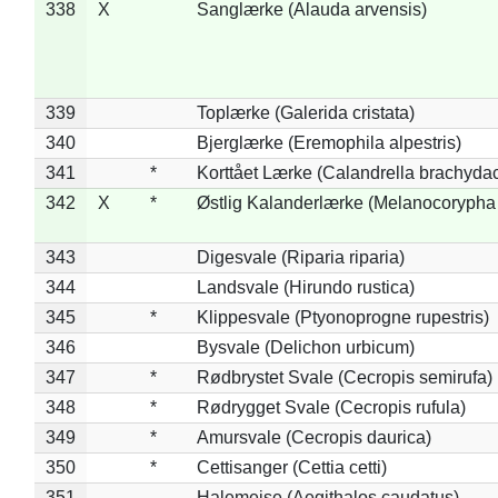
338
X
Sanglærke (Alauda arvensis)
339
Toplærke (Galerida cristata)
340
Bjerglærke (Eremophila alpestris)
341
*
Korttået Lærke (Calandrella brachydac
342
X
*
Østlig Kalanderlærke (Melanocorypha
343
Digesvale (Riparia riparia)
344
Landsvale (Hirundo rustica)
345
*
Klippesvale (Ptyonoprogne rupestris)
346
Bysvale (Delichon urbicum)
347
*
Rødbrystet Svale (Cecropis semirufa)
348
*
Rødrygget Svale (Cecropis rufula)
349
*
Amursvale (Cecropis daurica)
350
*
Cettisanger (Cettia cetti)
351
Halemejse (Aegithalos caudatus)