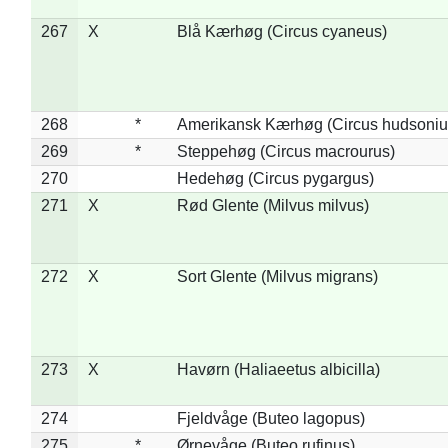
267
X
Blå Kærhøg (Circus cyaneus)
268
*
Amerikansk Kærhøg (Circus hudsoniu
269
*
Steppehøg (Circus macrourus)
270
Hedehøg (Circus pygargus)
271
X
Rød Glente (Milvus milvus)
272
X
Sort Glente (Milvus migrans)
273
X
Havørn (Haliaeetus albicilla)
274
Fjeldvåge (Buteo lagopus)
275
*
Ørnevåge (Buteo rufinus)