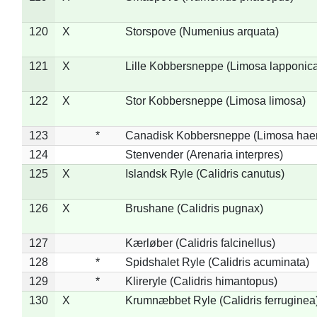
120
X
Storspove (Numenius arquata)
121
X
Lille Kobbersneppe (Limosa lapponic
122
X
Stor Kobbersneppe (Limosa limosa)
123
*
Canadisk Kobbersneppe (Limosa hae
124
Stenvender (Arenaria interpres)
125
X
Islandsk Ryle (Calidris canutus)
126
X
Brushane (Calidris pugnax)
127
Kærløber (Calidris falcinellus)
128
*
Spidshalet Ryle (Calidris acuminata)
129
*
Klireryle (Calidris himantopus)
130
X
Krumnæbbet Ryle (Calidris ferruginea