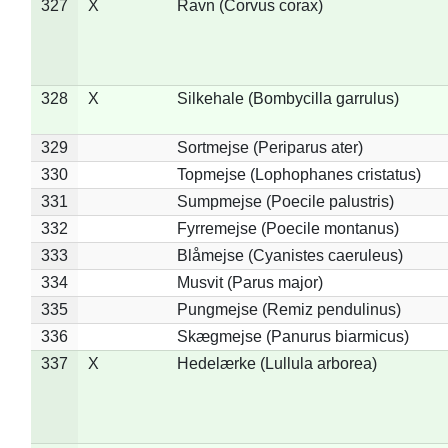
327
X
Ravn (Corvus corax)
328
X
Silkehale (Bombycilla garrulus)
329
Sortmejse (Periparus ater)
330
Topmejse (Lophophanes cristatus)
331
Sumpmejse (Poecile palustris)
332
Fyrremejse (Poecile montanus)
333
Blåmejse (Cyanistes caeruleus)
334
Musvit (Parus major)
335
Pungmejse (Remiz pendulinus)
336
Skægmejse (Panurus biarmicus)
337
X
Hedelærke (Lullula arborea)