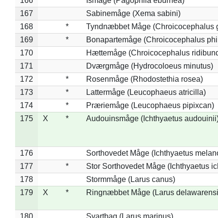
166
*
Ismåge (Pagophila eburnea)
167
Sabinemåge (Xema sabini)
168
*
Tyndnæbbet Måge (Chroicocephalus 
169
*
Bonapartemåge (Chroicocephalus phil
170
Hættemåge (Chroicocephalus ridibun
171
Dværgmåge (Hydrocoloeus minutus)
172
*
Rosenmåge (Rhodostethia rosea)
173
*
Lattermåge (Leucophaeus atricilla)
174
*
Præriemåge (Leucophaeus pipixcan)
175
X
*
Audouinsmåge (Ichthyaetus audouinii
176
Sorthovedet Måge (Ichthyaetus melan
177
*
Stor Sorthovedet Måge (Ichthyaetus ic
178
Stormmåge (Larus canus)
179
X
*
Ringnæbbet Måge (Larus delawarensi
180
Svartbag (Larus marinus)