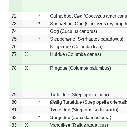
72
*
Gulnæbbet Gøg (Coccyzus americanu
73
*
Sortnæbbet Gøg (Coccyzus erythropt
74
Gøg (Cuculus canorus)
75
*
Steppehøne (Syrrhaptes paradoxus)
76
Klippedue (Columba livia)
77
X
Huldue (Columba oenas)
78
X
Ringdue (Columba palumbus)
79
Turteldue (Streptopelia turtur)
80
*
Østlig Turteldue (Streptopelia orientali
81
Tyrkerdue (Streptopelia decaocto)
82
*
Sørgedue (Zenaida macroura)
83
X
Vandrikse (Rallus aquaticus)