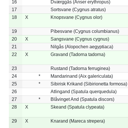
16
Dværggås (Anser erythropus)
17
Sortsvane (Cygnus atratus)
18
X
Knopsvane (Cygnus olor)
19
Pibesvane (Cygnus columbianus)
20
X
Sangsvane (Cygnus cygnus)
21
Nilgås (Alopochen aegyptiaca)
22
X
Gravand (Tadorna tadorna)
23
Rustand (Tadorna ferruginea)
24
*
Mandarinand (Aix galericulata)
25
*
Sibirisk Krikand (Sibirionetta formosa)
26
Atlingand (Spatula querquedula)
27
*
Blåvinget And (Spatula discors)
28
X
Skeand (Spatula clypeata)
29
X
Knarand (Mareca strepera)