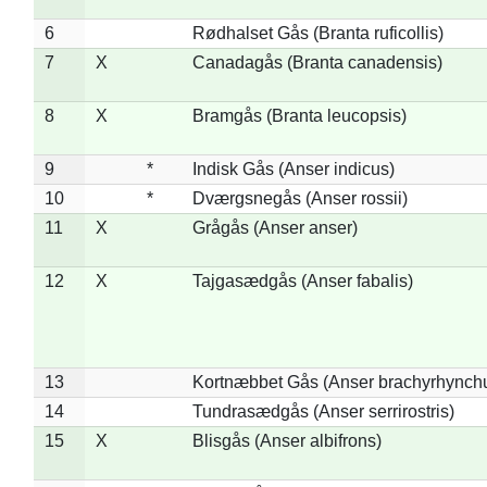
6
Rødhalset Gås (Branta ruficollis)
7
X
Canadagås (Branta canadensis)
8
X
Bramgås (Branta leucopsis)
9
*
Indisk Gås (Anser indicus)
10
*
Dværgsnegås (Anser rossii)
11
X
Grågås (Anser anser)
12
X
Tajgasædgås (Anser fabalis)
13
Kortnæbbet Gås (Anser brachyrhynch
14
Tundrasædgås (Anser serrirostris)
15
X
Blisgås (Anser albifrons)