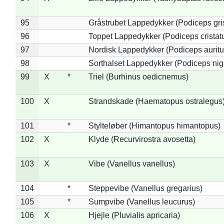
95
Gråstrubet Lappedykker (Podiceps gr
96
Toppet Lappedykker (Podiceps cristat
97
Nordisk Lappedykker (Podiceps auritu
98
Sorthalset Lappedykker (Podiceps nigri
99
X
*
Triel (Burhinus oedicnemus)
100
X
Strandskade (Haematopus ostralegus
101
*
Stylteløber (Himantopus himantopus)
102
X
Klyde (Recurvirostra avosetta)
103
X
Vibe (Vanellus vanellus)
104
*
Steppevibe (Vanellus gregarius)
105
*
Sumpvibe (Vanellus leucurus)
106
X
Hjejle (Pluvialis apricaria)