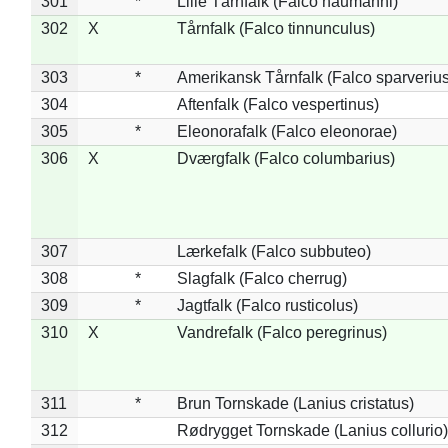
301
*
Lille Tårnfalk (Falco naumanni)
302
X
Tårnfalk (Falco tinnunculus)
303
*
Amerikansk Tårnfalk (Falco sparverius
304
Aftenfalk (Falco vespertinus)
305
*
Eleonorafalk (Falco eleonorae)
306
X
Dværgfalk (Falco columbarius)
307
Lærkefalk (Falco subbuteo)
308
*
Slagfalk (Falco cherrug)
309
*
Jagtfalk (Falco rusticolus)
310
X
Vandrefalk (Falco peregrinus)
311
*
Brun Tornskade (Lanius cristatus)
312
Rødrygget Tornskade (Lanius collurio)