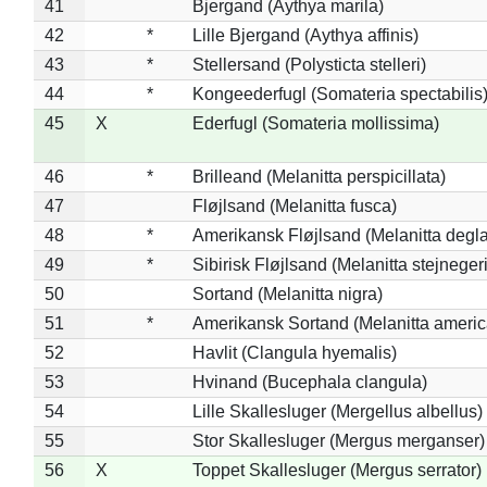
41
Bjergand (Aythya marila)
42
*
Lille Bjergand (Aythya affinis)
43
*
Stellersand (Polysticta stelleri)
44
*
Kongeederfugl (Somateria spectabilis
45
X
Ederfugl (Somateria mollissima)
46
*
Brilleand (Melanitta perspicillata)
47
Fløjlsand (Melanitta fusca)
48
*
Amerikansk Fløjlsand (Melanitta degla
49
*
Sibirisk Fløjlsand (Melanitta stejnegeri
50
Sortand (Melanitta nigra)
51
*
Amerikansk Sortand (Melanitta ameri
52
Havlit (Clangula hyemalis)
53
Hvinand (Bucephala clangula)
54
Lille Skallesluger (Mergellus albellus)
55
Stor Skallesluger (Mergus merganser)
56
X
Toppet Skallesluger (Mergus serrator)