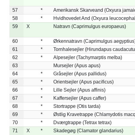
57
*
Amerikansk Skarveand (Oxyura jamai
58
*
Hvidhovedet And (Oxyura leucocepha
59
X
Natravn (Caprimulgus europaeus)
60
*
Ørkennatravn (Caprimulgus aegyptius
61
*
Tornhalesejler (Hirundapus caudacutu
62
*
Alpesejler (Tachymarptis melba)
63
Mursejler (Apus apus)
64
*
Gråsejler (Apus pallidus)
65
*
Orientsejler (Apus pacificus)
66
*
Lille Sejler (Apus affinis)
67
*
Kaffersejler (Apus caffer)
68
*
Stortrappe (Otis tarda)
69
*
Østlig Kravetrappe (Chlamydotis macq
70
*
Dværgtrappe (Tetrax tetrax)
71
X
*
Skadegøg (Clamator glandarius)