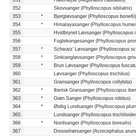
352
Skovsanger (Phylloscopus sibilatrix)
353
*
Bjergløvsanger (Phylloscopus bonelli)
354
*
Himalayasanger (Phylloscopus humei
355
Hvidbrynet Løvsanger (Phylloscopus i
356
Fuglekongesanger (Phylloscopus pror
357
*
Schwarz' Løvsanger (Phylloscopus sc
358
*
Sinkiangløvsanger (Phylloscopus gris
359
*
Brun Løvsanger (Phylloscopus fuscat
360
Løvsanger (Phylloscopus trochilus)
361
Gransanger (Phylloscopus collybita)
362
*
Iberisk Gransanger (Phylloscopus iber
363
*
Grøn Sanger (Phylloscopus nitidus)
364
*
Østlig Lundsanger (Phylloscopus plum
365
Lundsanger (Phylloscopus trochiloide
366
*
Nordsanger (Phylloscopus borealis)
367
Drosselrørsanger (Acrocephalus arun