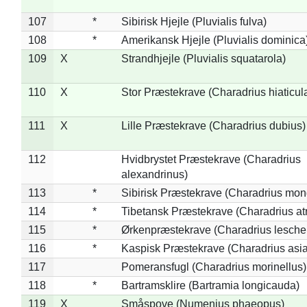
107
*
Sibirisk Hjejle (Pluvialis fulva)
108
*
Amerikansk Hjejle (Pluvialis dominica
109
X
Strandhjejle (Pluvialis squatarola)
110
X
Stor Præstekrave (Charadrius hiaticul
111
X
Lille Præstekrave (Charadrius dubius)
112
Hvidbrystet Præstekrave (Charadrius
alexandrinus)
113
*
Sibirisk Præstekrave (Charadrius mon
114
*
Tibetansk Præstekrave (Charadrius atr
115
*
Ørkenpræstekrave (Charadrius leschen
116
*
Kaspisk Præstekrave (Charadrius asia
117
Pomeransfugl (Charadrius morinellus)
118
*
Bartramsklire (Bartramia longicauda)
119
X
Småspove (Numenius phaeopus)