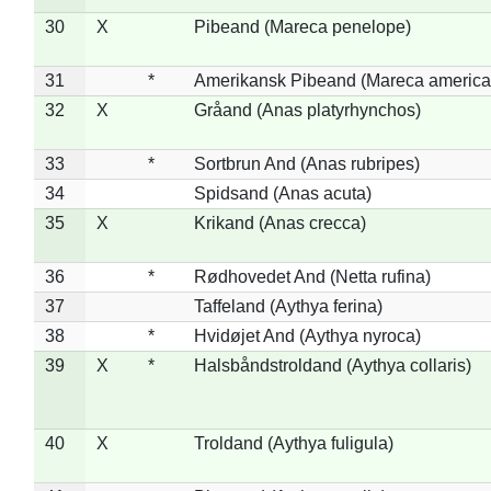
30
X
Pibeand (Mareca penelope)
31
*
Amerikansk Pibeand (Mareca america
32
X
Gråand (Anas platyrhynchos)
33
*
Sortbrun And (Anas rubripes)
34
Spidsand (Anas acuta)
35
X
Krikand (Anas crecca)
36
*
Rødhovedet And (Netta rufina)
37
Taffeland (Aythya ferina)
38
*
Hvidøjet And (Aythya nyroca)
39
X
*
Halsbåndstroldand (Aythya collaris)
40
X
Troldand (Aythya fuligula)