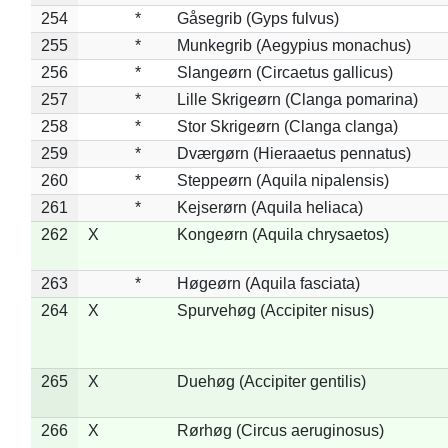
254
*
Gåsegrib (Gyps fulvus)
255
*
Munkegrib (Aegypius monachus)
256
*
Slangeørn (Circaetus gallicus)
257
*
Lille Skrigeørn (Clanga pomarina)
258
*
Stor Skrigeørn (Clanga clanga)
259
*
Dværgørn (Hieraaetus pennatus)
260
*
Steppeørn (Aquila nipalensis)
261
*
Kejserørn (Aquila heliaca)
262
X
Kongeørn (Aquila chrysaetos)
263
*
Høgeørn (Aquila fasciata)
264
X
Spurvehøg (Accipiter nisus)
265
X
Duehøg (Accipiter gentilis)
266
X
Rørhøg (Circus aeruginosus)