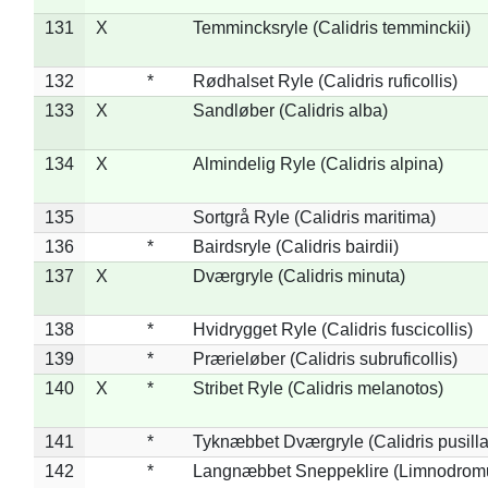
131
X
Temmincksryle (Calidris temminckii)
132
*
Rødhalset Ryle (Calidris ruficollis)
133
X
Sandløber (Calidris alba)
134
X
Almindelig Ryle (Calidris alpina)
135
Sortgrå Ryle (Calidris maritima)
136
*
Bairdsryle (Calidris bairdii)
137
X
Dværgryle (Calidris minuta)
138
*
Hvidrygget Ryle (Calidris fuscicollis)
139
*
Prærieløber (Calidris subruficollis)
140
X
*
Stribet Ryle (Calidris melanotos)
141
*
Tyknæbbet Dværgryle (Calidris pusilla
142
*
Langnæbbet Sneppeklire (Limnodrom