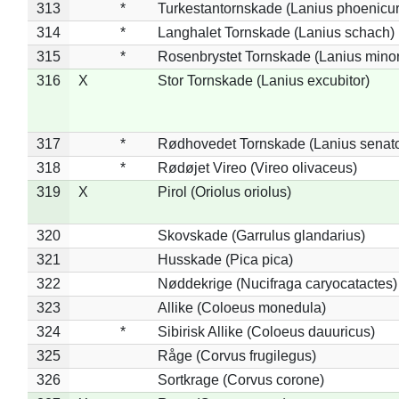
313
*
Turkestantornskade (Lanius phoenicur
314
*
Langhalet Tornskade (Lanius schach)
315
*
Rosenbrystet Tornskade (Lanius minor
316
X
Stor Tornskade (Lanius excubitor)
317
*
Rødhovedet Tornskade (Lanius senato
318
*
Rødøjet Vireo (Vireo olivaceus)
319
X
Pirol (Oriolus oriolus)
320
Skovskade (Garrulus glandarius)
321
Husskade (Pica pica)
322
Nøddekrige (Nucifraga caryocatactes)
323
Allike (Coloeus monedula)
324
*
Sibirisk Allike (Coloeus dauuricus)
325
Råge (Corvus frugilegus)
326
Sortkrage (Corvus corone)