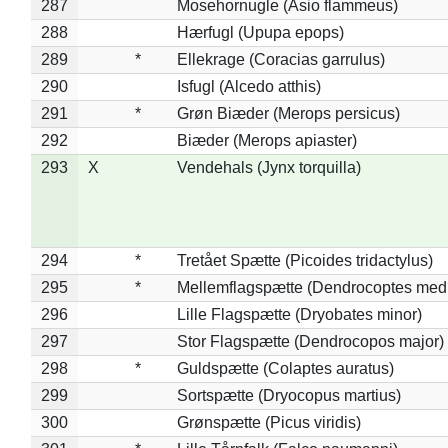
287
Mosehornugle (Asio flammeus)
288
Hærfugl (Upupa epops)
289
*
Ellekrage (Coracias garrulus)
290
Isfugl (Alcedo atthis)
291
*
Grøn Biæder (Merops persicus)
292
Biæder (Merops apiaster)
293
X
Vendehals (Jynx torquilla)
294
*
Tretået Spætte (Picoides tridactylus)
295
*
Mellemflagspætte (Dendrocoptes med
296
Lille Flagspætte (Dryobates minor)
297
Stor Flagspætte (Dendrocopos major)
298
*
Guldspætte (Colaptes auratus)
299
Sortspætte (Dryocopus martius)
300
Grønspætte (Picus viridis)