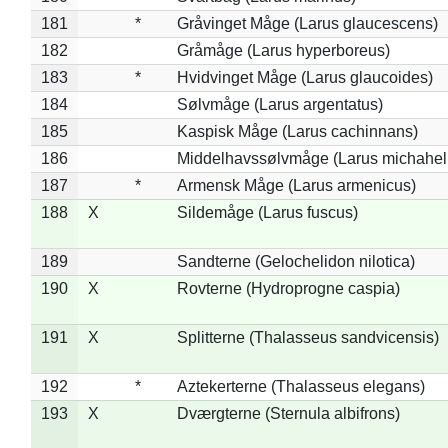
181
*
Gråvinget Måge (Larus glaucescens)
182
Gråmåge (Larus hyperboreus)
183
*
Hvidvinget Måge (Larus glaucoides)
184
Sølvmåge (Larus argentatus)
185
Kaspisk Måge (Larus cachinnans)
186
Middelhavssølvmåge (Larus michahell
187
*
Armensk Måge (Larus armenicus)
188
X
Sildemåge (Larus fuscus)
189
Sandterne (Gelochelidon nilotica)
190
X
Rovterne (Hydroprogne caspia)
191
X
Splitterne (Thalasseus sandvicensis)
192
*
Aztekerterne (Thalasseus elegans)
193
X
Dværgterne (Sternula albifrons)