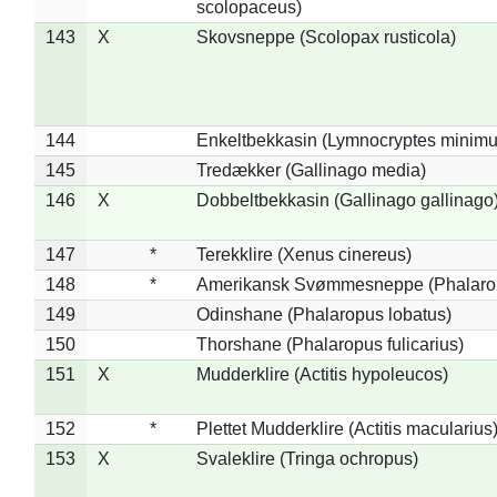
scolopaceus)
143
X
Skovsneppe (Scolopax rusticola)
144
Enkeltbekkasin (Lymnocryptes minimu
145
Tredækker (Gallinago media)
146
X
Dobbeltbekkasin (Gallinago gallinago
147
*
Terekklire (Xenus cinereus)
148
*
Amerikansk Svømmesneppe (Phalaropu
149
Odinshane (Phalaropus lobatus)
150
Thorshane (Phalaropus fulicarius)
151
X
Mudderklire (Actitis hypoleucos)
152
*
Plettet Mudderklire (Actitis macularius
153
X
Svaleklire (Tringa ochropus)