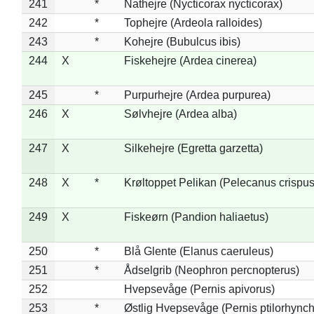
241
*
Nathejre (Nycticorax nycticorax)
242
*
Tophejre (Ardeola ralloides)
243
*
Kohejre (Bubulcus ibis)
244
X
Fiskehejre (Ardea cinerea)
245
*
Purpurhejre (Ardea purpurea)
246
X
Sølvhejre (Ardea alba)
247
X
Silkehejre (Egretta garzetta)
248
X
*
Krøltoppet Pelikan (Pelecanus crispus
249
X
Fiskeørn (Pandion haliaetus)
250
*
Blå Glente (Elanus caeruleus)
251
*
Ådselgrib (Neophron percnopterus)
252
Hvepsevåge (Pernis apivorus)
253
*
Østlig Hvepsevåge (Pernis ptilorhync