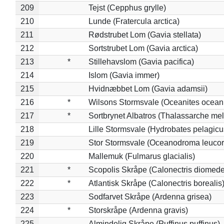
209
Tejst (Cepphus grylle)
210
Lunde (Fratercula arctica)
211
Rødstrubet Lom (Gavia stellata)
212
Sortstrubet Lom (Gavia arctica)
213
*
Stillehavslom (Gavia pacifica)
214
Islom (Gavia immer)
215
Hvidnæbbet Lom (Gavia adamsii)
216
*
Wilsons Stormsvale (Oceanites ocean
217
*
Sortbrynet Albatros (Thalassarche me
218
Lille Stormsvale (Hydrobates pelagicu
219
Stor Stormsvale (Oceanodroma leuco
220
Mallemuk (Fulmarus glacialis)
221
*
Scopolis Skråpe (Calonectris diomed
222
*
Atlantisk Skråpe (Calonectris borealis
223
Sodfarvet Skråpe (Ardenna grisea)
224
*
Storskråpe (Ardenna gravis)
225
Almindelig Skråpe (Puffinus puffinus)