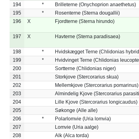
194
*
Brilleterne (Onychoprion anaethetus)
195
*
Rosenterne (Sterna dougallii)
196
X
Fjordterne (Sterna hirundo)
197
X
Havterne (Sterna paradisaea)
198
*
Hvidskægget Terne (Chlidonias hybrid
199
*
Hvidvinget Terne (Chlidonias leucopte
200
Sortterne (Chlidonias niger)
201
Storkjove (Stercorarius skua)
202
Mellemkjove (Stercorarius pomarinus)
203
Almindelig Kjove (Stercorarius parasit
204
Lille Kjove (Stercorarius longicaudus)
205
Søkonge (Alle alle)
206
*
Polarlomvie (Uria lomvia)
207
Lomvie (Uria aalge)
208
Alk (Alca torda)