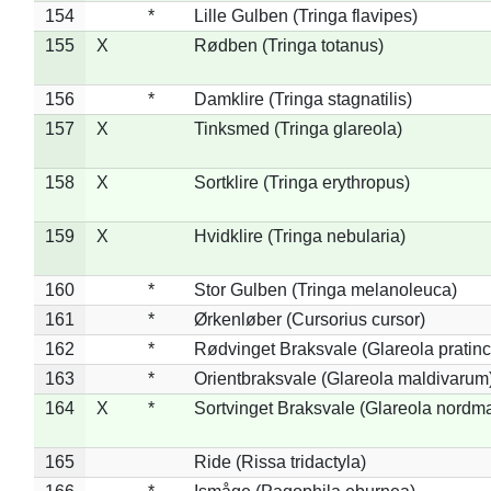
154
*
Lille Gulben (Tringa flavipes)
155
X
Rødben (Tringa totanus)
156
*
Damklire (Tringa stagnatilis)
157
X
Tinksmed (Tringa glareola)
158
X
Sortklire (Tringa erythropus)
159
X
Hvidklire (Tringa nebularia)
160
*
Stor Gulben (Tringa melanoleuca)
161
*
Ørkenløber (Cursorius cursor)
162
*
Rødvinget Braksvale (Glareola pratinc
163
*
Orientbraksvale (Glareola maldivarum
164
X
*
Sortvinget Braksvale (Glareola nordm
165
Ride (Rissa tridactyla)