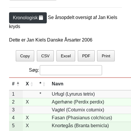
Se årsopdelt oversigt af
Jan Kiel
s
Kronologisk
kryds
Dette er Jan Kiels Danske Årsarter 2006
Copy
CSV
Excel
PDF
Print
Søg:
#
X
*
Navn
1
*
Urfugl (Lyrurus tetrix)
2
X
Agerhøne (Perdix perdix)
3
Vagtel (Coturnix coturnix)
4
X
Fasan (Phasianus colchicus)
5
X
Knortegås (Branta bernicla)