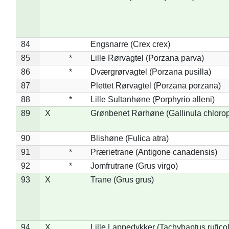
84
Engsnarre (Crex crex)
85
*
Lille Rørvagtel (Porzana parva)
86
*
Dværgrørvagtel (Porzana pusilla)
87
Plettet Rørvagtel (Porzana porzana)
88
*
Lille Sultanhøne (Porphyrio alleni)
89
X
Grønbenet Rørhøne (Gallinula chloro
90
Blishøne (Fulica atra)
91
*
Prærietrane (Antigone canadensis)
92
*
Jomfrutrane (Grus virgo)
93
X
Trane (Grus grus)
94
X
Lille Lappedykker (Tachybaptus ruficol