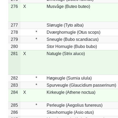
276
X
Musvåge (Buteo buteo)
277
Slørugle (Tyto alba)
278
*
Dværghornugle (Otus scops)
279
*
Sneugle (Bubo scandiacus)
280
Stor Hornugle (Bubo bubo)
281
X
Natugle (Strix aluco)
282
*
Høgeugle (Surnia ulula)
283
*
Spurveugle (Glaucidium passerinum)
284
X
Kirkeugle (Athene noctua)
285
*
Perleugle (Aegolius funereus)
286
Skovhornugle (Asio otus)