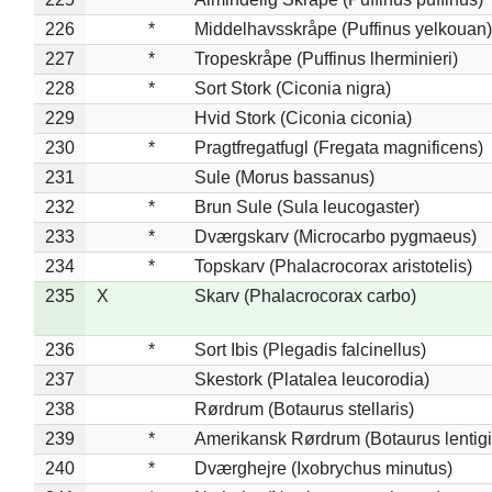
226
*
Middelhavsskråpe (Puffinus yelkouan)
227
*
Tropeskråpe (Puffinus lherminieri)
228
*
Sort Stork (Ciconia nigra)
229
Hvid Stork (Ciconia ciconia)
230
*
Pragtfregatfugl (Fregata magnificens)
231
Sule (Morus bassanus)
232
*
Brun Sule (Sula leucogaster)
233
*
Dværgskarv (Microcarbo pygmaeus)
234
*
Topskarv (Phalacrocorax aristotelis)
235
X
Skarv (Phalacrocorax carbo)
236
*
Sort Ibis (Plegadis falcinellus)
237
Skestork (Platalea leucorodia)
238
Rørdrum (Botaurus stellaris)
239
*
Amerikansk Rørdrum (Botaurus lentig
240
*
Dværghejre (Ixobrychus minutus)