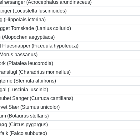
elrørsanger (Acrocephalus arundinaceus)
nger (Locustella luscinioides)
 (Hippolais icterina)
gget Tornskade (Lanius collurio)
s (Alopochen aegyptiaca)
t Fluesnapper (Ficedula hypoleuca)
(Morus bassanus)
rk (Platalea leucorodia)
ansfugl (Charadrius morinellus)
erne (Sternula albifrons)
gal (Luscinia luscinia)
rubet Sanger (Curruca cantillans)
vet Stær (Sturnus unicolor)
m (Botaurus stellaris)
øg (Circus pygargus)
falk (Falco subbuteo)