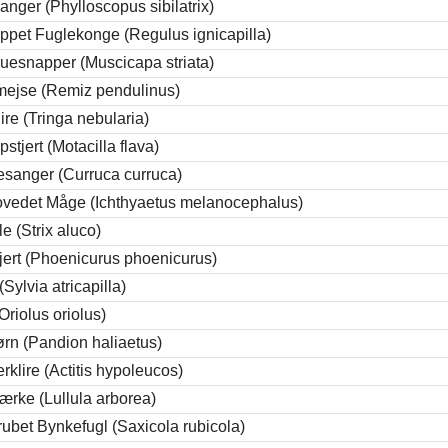
nger (Phylloscopus sibilatrix)
ppet Fuglekonge (Regulus ignicapilla)
luesnapper (Muscicapa striata)
ejse (Remiz pendulinus)
ire (Tringa nebularia)
pstjert (Motacilla flava)
sanger (Curruca curruca)
ovedet Måge (Ichthyaetus melanocephalus)
e (Strix aluco)
jert (Phoenicurus phoenicurus)
Sylvia atricapilla)
(Oriolus oriolus)
ørn (Pandion haliaetus)
klire (Actitis hypoleucos)
ærke (Lullula arborea)
rubet Bynkefugl (Saxicola rubicola)