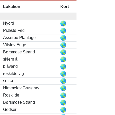
Lokation
Kort
Nyord
Præstø Fed
Asserbo Plantage
Vilslev Enge
Børsmose Strand
skjern å
blåvand
roskilde vig
selsø
Himmelev Grusgrav
Roskilde
Børsmose Strand
Gedser