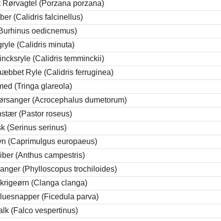
et Rørvagtel (Porzana porzana)
er (Calidris falcinellus)
 (Burhinus oedicnemus)
yle (Calidris minuta)
ncksryle (Calidris temminckii)
æbbet Ryle (Calidris ferruginea)
med (Tringa glareola)
ørsanger (Acrocephalus dumetorum)
stær (Pastor roseus)
sk (Serinus serinus)
vn (Caprimulgus europaeus)
iber (Anthus campestris)
anger (Phylloscopus trochiloides)
Skrigeørn (Clanga clanga)
Fluesnapper (Ficedula parva)
alk (Falco vespertinus)