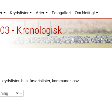
er
Krydslister
Arter
Fotogalleri
Om Netfugl
03 - Kronologisk
krydslister, bl.a. årsartslister, kommuner, osv.
×
sning