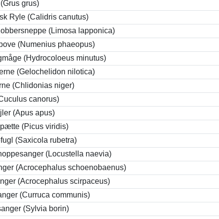
 (Grus grus)
sk Ryle (Calidris canutus)
 Kobbersneppe (Limosa lapponica)
ove (Numenius phaeopus)
måge (Hydrocoloeus minutus)
rne (Gelochelidon nilotica)
rne (Chlidonias niger)
Cuculus canorus)
jler (Apus apus)
ætte (Picus viridis)
ugl (Saxicola rubetra)
oppesanger (Locustella naevia)
nger (Acrocephalus schoenobaenus)
nger (Acrocephalus scirpaceus)
anger (Curruca communis)
anger (Sylvia borin)