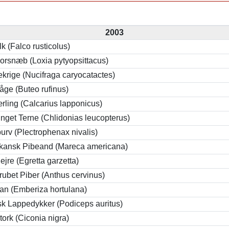
2003
lk (Falco rusticolus)
Korsnæb (Loxia pytyopsittacus)
krige (Nucifraga caryocatactes)
åge (Buteo rufinus)
rling (Calcarius lapponicus)
inget Terne (Chlidonias leucopterus)
urv (Plectrophenax nivalis)
kansk Pibeand (Mareca americana)
ejre (Egretta garzetta)
rubet Piber (Anthus cervinus)
lan (Emberiza hortulana)
sk Lappedykker (Podiceps auritus)
tork (Ciconia nigra)