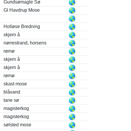
Gundsømagle Sø
Gl Havdrup Mose
Holløse Bredning
skjern å
nørrestrand, horsens
rømø
skjern å
skjern å
rømø
skast mose
blåvand
tane sø
magisterkog
magisterkog
sølsted mose