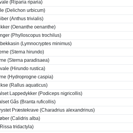
ale (Riparia riparia)
le (Delichon urbicum)
ber (Anthus trivialis)
ikker (Oenanthe oenanthe)
nger (Phylloscopus trochilus)
tbekkasin (Lymnocryptes minimus)
erne (Sterna hirundo)
rne (Sterna paradisaea)
ale (Hirundo rustica)
rne (Hydroprogne caspia)
ikse (Rallus aquaticus)
lset Lappedykker (Podiceps nigricollis)
set Gås (Branta ruficollis)
rystet Præstekrave (Charadrius alexandrinus)
ber (Calidris alba)
Rissa tridactyla)