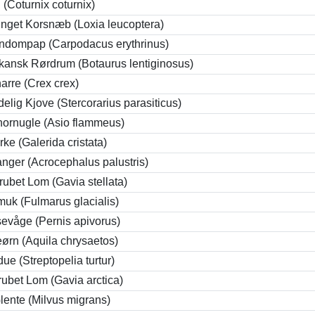
 (Coturnix coturnix)
inget Korsnæb (Loxia leucoptera)
ndompap (Carpodacus erythrinus)
kansk Rørdrum (Botaurus lentiginosus)
arre (Crex crex)
elig Kjove (Stercorarius parasiticus)
ornugle (Asio flammeus)
ke (Galerida cristata)
nger (Acrocephalus palustris)
ubet Lom (Gavia stellata)
muk (Fulmarus glacialis)
evåge (Pernis apivorus)
ørn (Aquila chrysaetos)
due (Streptopelia turtur)
rubet Lom (Gavia arctica)
lente (Milvus migrans)