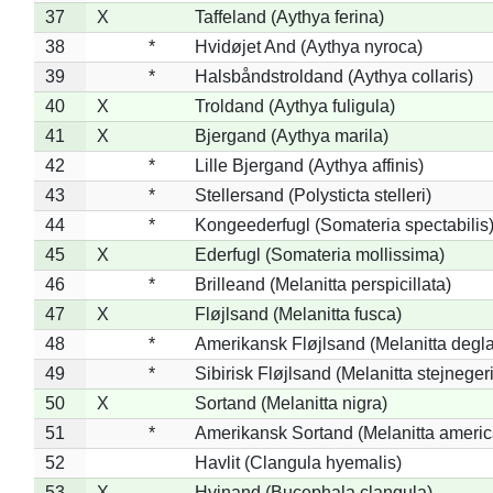
37
X
Taffeland (Aythya ferina)
38
*
Hvidøjet And (Aythya nyroca)
39
*
Halsbåndstroldand (Aythya collaris)
40
X
Troldand (Aythya fuligula)
41
X
Bjergand (Aythya marila)
42
*
Lille Bjergand (Aythya affinis)
43
*
Stellersand (Polysticta stelleri)
44
*
Kongeederfugl (Somateria spectabilis
45
X
Ederfugl (Somateria mollissima)
46
*
Brilleand (Melanitta perspicillata)
47
X
Fløjlsand (Melanitta fusca)
48
*
Amerikansk Fløjlsand (Melanitta degla
49
*
Sibirisk Fløjlsand (Melanitta stejnegeri
50
X
Sortand (Melanitta nigra)
51
*
Amerikansk Sortand (Melanitta ameri
52
Havlit (Clangula hyemalis)
53
X
Hvinand (Bucephala clangula)