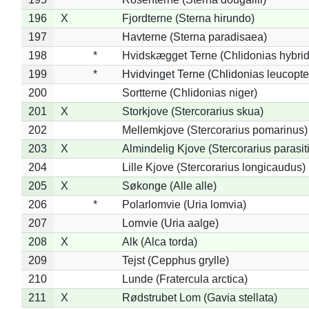
196
X
Fjordterne (Sterna hirundo)
197
Havterne (Sterna paradisaea)
198
*
Hvidskægget Terne (Chlidonias hybrid
199
*
Hvidvinget Terne (Chlidonias leucopte
200
Sortterne (Chlidonias niger)
201
X
Storkjove (Stercorarius skua)
202
Mellemkjove (Stercorarius pomarinus)
203
X
Almindelig Kjove (Stercorarius parasit
204
Lille Kjove (Stercorarius longicaudus)
205
X
Søkonge (Alle alle)
206
*
Polarlomvie (Uria lomvia)
207
Lomvie (Uria aalge)
208
X
Alk (Alca torda)
209
Tejst (Cepphus grylle)
210
Lunde (Fratercula arctica)
211
X
Rødstrubet Lom (Gavia stellata)