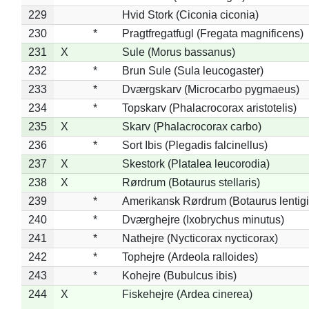
229
Hvid Stork (Ciconia ciconia)
230
*
Pragtfregatfugl (Fregata magnificens)
231
X
Sule (Morus bassanus)
232
*
Brun Sule (Sula leucogaster)
233
*
Dværgskarv (Microcarbo pygmaeus)
234
*
Topskarv (Phalacrocorax aristotelis)
235
X
Skarv (Phalacrocorax carbo)
236
*
Sort Ibis (Plegadis falcinellus)
237
X
Skestork (Platalea leucorodia)
238
X
Rørdrum (Botaurus stellaris)
239
*
Amerikansk Rørdrum (Botaurus lentig
240
*
Dværghejre (Ixobrychus minutus)
241
*
Nathejre (Nycticorax nycticorax)
242
*
Tophejre (Ardeola ralloides)
243
*
Kohejre (Bubulcus ibis)
244
X
Fiskehejre (Ardea cinerea)