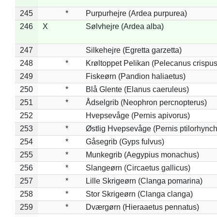
245
*
Purpurhejre (Ardea purpurea)
246
X
Sølvhejre (Ardea alba)
247
Silkehejre (Egretta garzetta)
248
*
Krøltoppet Pelikan (Pelecanus crispus
249
Fiskeørn (Pandion haliaetus)
250
*
Blå Glente (Elanus caeruleus)
251
*
Ådselgrib (Neophron percnopterus)
252
Hvepsevåge (Pernis apivorus)
253
*
Østlig Hvepsevåge (Pernis ptilorhync
254
*
Gåsegrib (Gyps fulvus)
255
*
Munkegrib (Aegypius monachus)
256
*
Slangeørn (Circaetus gallicus)
257
*
Lille Skrigeørn (Clanga pomarina)
258
*
Stor Skrigeørn (Clanga clanga)
259
*
Dværgørn (Hieraaetus pennatus)