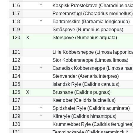
116
*
Kaspisk Præstekrave (Charadrius asia
117
Pomeransfugl (Charadrius morinellus)
118
*
Bartramsklire (Bartramia longicauda)
119
Småspove (Numenius phaeopus)
120
X
Storspove (Numenius arquata)
121
Lille Kobbersneppe (Limosa lapponic
122
Stor Kobbersneppe (Limosa limosa)
123
*
Canadisk Kobbersneppe (Limosa hae
124
Stenvender (Arenaria interpres)
125
Islandsk Ryle (Calidris canutus)
126
X
Brushane (Calidris pugnax)
127
Kærløber (Calidris falcinellus)
128
*
Spidshalet Ryle (Calidris acuminata)
129
*
Klireryle (Calidris himantopus)
130
Krumnæbbet Ryle (Calidris ferruginea
131
Temmincksryle (Calidris temminckii)