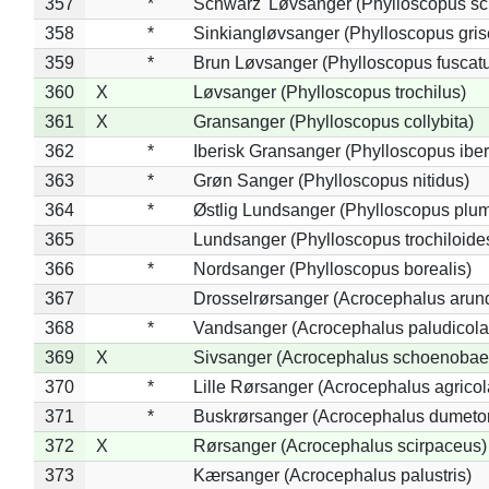
357
*
Schwarz' Løvsanger (Phylloscopus sc
358
*
Sinkiangløvsanger (Phylloscopus gris
359
*
Brun Løvsanger (Phylloscopus fuscat
360
X
Løvsanger (Phylloscopus trochilus)
361
X
Gransanger (Phylloscopus collybita)
362
*
Iberisk Gransanger (Phylloscopus iber
363
*
Grøn Sanger (Phylloscopus nitidus)
364
*
Østlig Lundsanger (Phylloscopus plum
365
Lundsanger (Phylloscopus trochiloide
366
*
Nordsanger (Phylloscopus borealis)
367
Drosselrørsanger (Acrocephalus arun
368
*
Vandsanger (Acrocephalus paludicola
369
X
Sivsanger (Acrocephalus schoenobae
370
*
Lille Rørsanger (Acrocephalus agricol
371
*
Buskrørsanger (Acrocephalus dumeto
372
X
Rørsanger (Acrocephalus scirpaceus)
373
Kærsanger (Acrocephalus palustris)