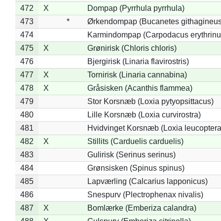
472
X
Dompap (Pyrrhula pyrrhula)
473
*
Ørkendompap (Bucanetes githagineus
474
Karmindompap (Carpodacus erythrinu
475
X
Grønirisk (Chloris chloris)
476
Bjergirisk (Linaria flavirostris)
477
X
Tornirisk (Linaria cannabina)
478
X
Gråsisken (Acanthis flammea)
479
Stor Korsnæb (Loxia pytyopsittacus)
480
Lille Korsnæb (Loxia curvirostra)
481
Hvidvinget Korsnæb (Loxia leucoptera
482
X
Stillits (Carduelis carduelis)
483
Gulirisk (Serinus serinus)
484
Grønsisken (Spinus spinus)
485
Lapværling (Calcarius lapponicus)
486
Snespurv (Plectrophenax nivalis)
487
X
Bomlærke (Emberiza calandra)