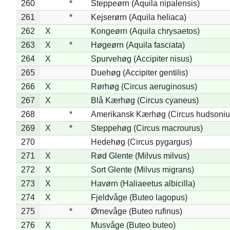
260
*
Steppeørn (Aquila nipalensis)
261
*
Kejserørn (Aquila heliaca)
262
X
Kongeørn (Aquila chrysaetos)
263
X
*
Høgeørn (Aquila fasciata)
264
X
Spurvehøg (Accipiter nisus)
265
Duehøg (Accipiter gentilis)
266
X
Rørhøg (Circus aeruginosus)
267
X
Blå Kærhøg (Circus cyaneus)
268
*
Amerikansk Kærhøg (Circus hudsoniu
269
X
*
Steppehøg (Circus macrourus)
270
Hedehøg (Circus pygargus)
271
X
Rød Glente (Milvus milvus)
272
X
Sort Glente (Milvus migrans)
273
X
Havørn (Haliaeetus albicilla)
274
X
Fjeldvåge (Buteo lagopus)
275
*
Ørnevåge (Buteo rufinus)
276
X
Musvåge (Buteo buteo)