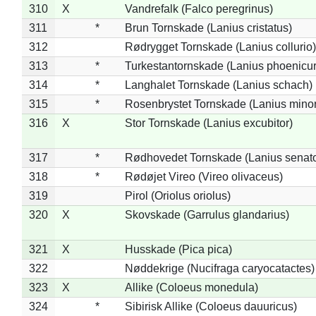
310
X
Vandrefalk (Falco peregrinus)
311
*
Brun Tornskade (Lanius cristatus)
312
Rødrygget Tornskade (Lanius collurio)
313
*
Turkestantornskade (Lanius phoenicur
314
*
Langhalet Tornskade (Lanius schach)
315
*
Rosenbrystet Tornskade (Lanius minor
316
X
Stor Tornskade (Lanius excubitor)
317
*
Rødhovedet Tornskade (Lanius senato
318
*
Rødøjet Vireo (Vireo olivaceus)
319
Pirol (Oriolus oriolus)
320
X
Skovskade (Garrulus glandarius)
321
X
Husskade (Pica pica)
322
Nøddekrige (Nucifraga caryocatactes)
323
X
Allike (Coloeus monedula)
324
*
Sibirisk Allike (Coloeus dauuricus)