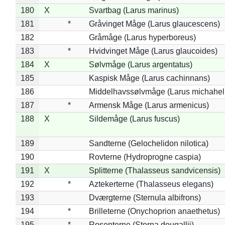
180
X
Svartbag (Larus marinus)
181
*
Gråvinget Måge (Larus glaucescens)
182
Gråmåge (Larus hyperboreus)
183
*
Hvidvinget Måge (Larus glaucoides)
184
X
Sølvmåge (Larus argentatus)
185
Kaspisk Måge (Larus cachinnans)
186
Middelhavssølvmåge (Larus michahell
187
*
Armensk Måge (Larus armenicus)
188
X
Sildemåge (Larus fuscus)
189
Sandterne (Gelochelidon nilotica)
190
Rovterne (Hydroprogne caspia)
191
X
Splitterne (Thalasseus sandvicensis)
192
*
Aztekerterne (Thalasseus elegans)
193
Dværgterne (Sternula albifrons)
194
*
Brilleterne (Onychoprion anaethetus)
195
*
Rosenterne (Sterna dougallii)