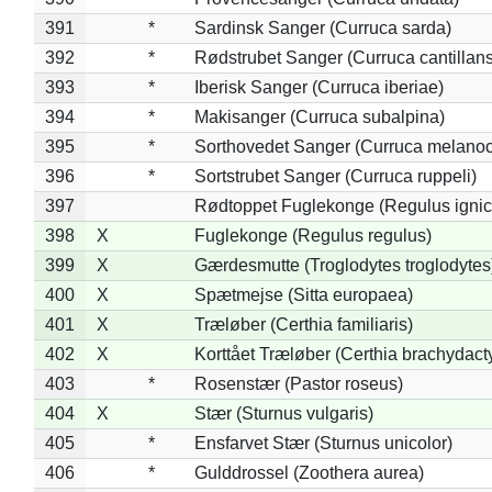
391
*
Sardinsk Sanger (Curruca sarda)
392
*
Rødstrubet Sanger (Curruca cantillans
393
*
Iberisk Sanger (Curruca iberiae)
394
*
Makisanger (Curruca subalpina)
395
*
Sorthovedet Sanger (Curruca melano
396
*
Sortstrubet Sanger (Curruca ruppeli)
397
Rødtoppet Fuglekonge (Regulus ignica
398
X
Fuglekonge (Regulus regulus)
399
X
Gærdesmutte (Troglodytes troglodytes
400
X
Spætmejse (Sitta europaea)
401
X
Træløber (Certhia familiaris)
402
X
Korttået Træløber (Certhia brachydact
403
*
Rosenstær (Pastor roseus)
404
X
Stær (Sturnus vulgaris)
405
*
Ensfarvet Stær (Sturnus unicolor)
406
*
Gulddrossel (Zoothera aurea)