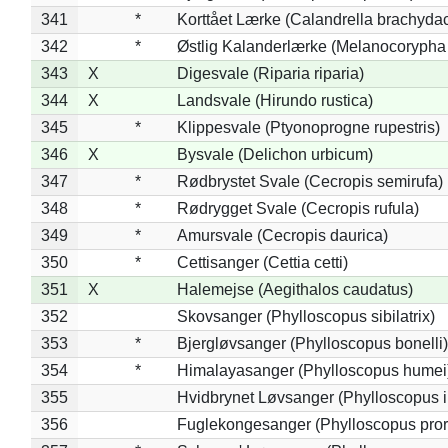
341
*
Korttået Lærke (Calandrella brachydac
342
*
Østlig Kalanderlærke (Melanocorypha
343
X
Digesvale (Riparia riparia)
344
X
Landsvale (Hirundo rustica)
345
*
Klippesvale (Ptyonoprogne rupestris)
346
X
Bysvale (Delichon urbicum)
347
*
Rødbrystet Svale (Cecropis semirufa)
348
*
Rødrygget Svale (Cecropis rufula)
349
*
Amursvale (Cecropis daurica)
350
*
Cettisanger (Cettia cetti)
351
X
Halemejse (Aegithalos caudatus)
352
Skovsanger (Phylloscopus sibilatrix)
353
*
Bjergløvsanger (Phylloscopus bonelli)
354
*
Himalayasanger (Phylloscopus humei
355
Hvidbrynet Løvsanger (Phylloscopus i
356
Fuglekongesanger (Phylloscopus pror