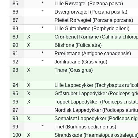
85
*
Lille Rørvagtel (Porzana parva)
86
*
Dværgrørvagtel (Porzana pusilla)
87
Plettet Rørvagtel (Porzana porzana)
88
*
Lille Sultanhøne (Porphyrio alleni)
89
X
Grønbenet Rørhøne (Gallinula chloro
90
X
Blishøne (Fulica atra)
91
*
Prærietrane (Antigone canadensis)
92
*
Jomfrutrane (Grus virgo)
93
X
Trane (Grus grus)
94
X
Lille Lappedykker (Tachybaptus ruficol
95
X
Gråstrubet Lappedykker (Podiceps gr
96
X
Toppet Lappedykker (Podiceps cristat
97
Nordisk Lappedykker (Podiceps auritu
98
X
Sorthalset Lappedykker (Podiceps nigri
99
*
Triel (Burhinus oedicnemus)
100
X
Strandskade (Haematopus ostralegus