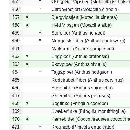
455
*
Østlig Gul Vipstjert (Motacilla tschuts
456
*
Citronvipstjert (Motacilla citreola)
457
X
Bjergvipstjert (Motacilla cinerea)
458
X
Hvid Vipstjert (Motacilla alba)
459
*
Storpiber (Anthus richardi)
460
*
Mongolsk Piber (Anthus godlewskii)
461
Markpiber (Anthus campestris)
462
X
Engpiber (Anthus pratensis)
463
X
Skovpiber (Anthus trivialis)
464
*
Tajgapiber (Anthus hodgsoni)
465
Rødstrubet Piber (Anthus cervinus)
466
Bjergpiber (Anthus spinoletta)
467
Skærpiber (Anthus petrosus)
468
X
Bogfinke (Fringilla coelebs)
469
Kvækerfinke (Fringilla montifringilla)
470
X
Kernebider (Coccothraustes coccothra
471
*
Krognæb (Pinicola enucleator)