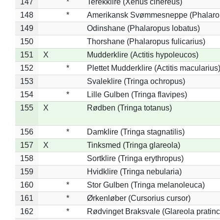
147
*
Terekklire (Xenus cinereus)
148
*
Amerikansk Svømmesneppe (Phalaropu
149
Odinshane (Phalaropus lobatus)
150
Thorshane (Phalaropus fulicarius)
151
X
Mudderklire (Actitis hypoleucos)
152
*
Plettet Mudderklire (Actitis macularius
153
Svaleklire (Tringa ochropus)
154
*
Lille Gulben (Tringa flavipes)
155
X
Rødben (Tringa totanus)
156
*
Damklire (Tringa stagnatilis)
157
X
Tinksmed (Tringa glareola)
158
Sortklire (Tringa erythropus)
159
Hvidklire (Tringa nebularia)
160
*
Stor Gulben (Tringa melanoleuca)
161
*
Ørkenløber (Cursorius cursor)
162
*
Rødvinget Braksvale (Glareola pratinc