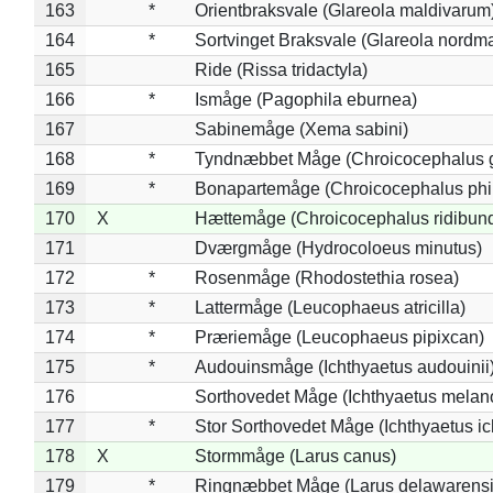
163
*
Orientbraksvale (Glareola maldivarum
164
*
Sortvinget Braksvale (Glareola nordm
165
Ride (Rissa tridactyla)
166
*
Ismåge (Pagophila eburnea)
167
Sabinemåge (Xema sabini)
168
*
Tyndnæbbet Måge (Chroicocephalus 
169
*
Bonapartemåge (Chroicocephalus phil
170
X
Hættemåge (Chroicocephalus ridibun
171
Dværgmåge (Hydrocoloeus minutus)
172
*
Rosenmåge (Rhodostethia rosea)
173
*
Lattermåge (Leucophaeus atricilla)
174
*
Præriemåge (Leucophaeus pipixcan)
175
*
Audouinsmåge (Ichthyaetus audouinii
176
Sorthovedet Måge (Ichthyaetus melan
177
*
Stor Sorthovedet Måge (Ichthyaetus ic
178
X
Stormmåge (Larus canus)
179
*
Ringnæbbet Måge (Larus delawarensi