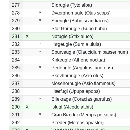
277
Slørugle (Tyto alba)
278
*
Dværghornugle (Otus scops)
279
*
Sneugle (Bubo scandiacus)
280
Stor Hornugle (Bubo bubo)
281
X
Natugle (Strix aluco)
282
*
Høgeugle (Surnia ulula)
283
*
Spurveugle (Glaucidium passerinum)
284
Kirkeugle (Athene noctua)
285
*
Perleugle (Aegolius funereus)
286
Skovhornugle (Asio otus)
287
Mosehornugle (Asio flammeus)
288
Hærfugl (Upupa epops)
289
*
Ellekrage (Coracias garrulus)
290
X
Isfugl (Alcedo atthis)
291
*
Grøn Biæder (Merops persicus)
292
Biæder (Merops apiaster)