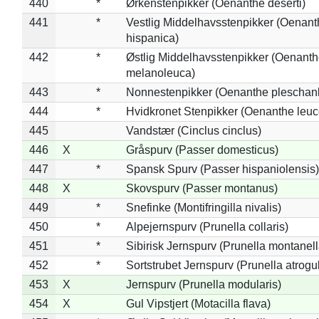
440
*
Ørkenstenpikker (Oenanthe deserti)
441
*
Vestlig Middelhavsstenpikker (Oenant
hispanica)
442
*
Østlig Middelhavsstenpikker (Oenant
melanoleuca)
443
*
Nonnestenpikker (Oenanthe pleschan
444
*
Hvidkronet Stenpikker (Oenanthe leu
445
Vandstær (Cinclus cinclus)
446
X
Gråspurv (Passer domesticus)
447
*
Spansk Spurv (Passer hispaniolensis)
448
X
Skovspurv (Passer montanus)
449
*
Snefinke (Montifringilla nivalis)
450
*
Alpejernspurv (Prunella collaris)
451
*
Sibirisk Jernspurv (Prunella montanell
452
*
Sortstrubet Jernspurv (Prunella atrogul
453
X
Jernspurv (Prunella modularis)
454
X
Gul Vipstjert (Motacilla flava)