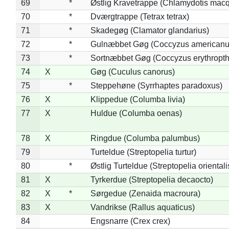
69
*
Østlig Kravetrappe (Chlamydotis macq
70
*
Dværgtrappe (Tetrax tetrax)
71
*
Skadegøg (Clamator glandarius)
72
*
Gulnæbbet Gøg (Coccyzus americanu
73
*
Sortnæbbet Gøg (Coccyzus erythropt
74
X
Gøg (Cuculus canorus)
75
*
Steppehøne (Syrrhaptes paradoxus)
76
X
Klippedue (Columba livia)
77
X
Huldue (Columba oenas)
78
X
Ringdue (Columba palumbus)
79
Turteldue (Streptopelia turtur)
80
*
Østlig Turteldue (Streptopelia orientali
81
X
Tyrkerdue (Streptopelia decaocto)
82
X
*
Sørgedue (Zenaida macroura)
83
X
Vandrikse (Rallus aquaticus)
84
Engsnarre (Crex crex)