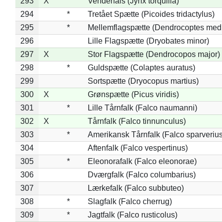
293
X
Vendehals (Jynx torquilla)
294
*
Tretået Spætte (Picoides tridactylus)
295
*
Mellemflagspætte (Dendrocoptes med
296
Lille Flagspætte (Dryobates minor)
297
X
Stor Flagspætte (Dendrocopos major)
298
*
Guldspætte (Colaptes auratus)
299
Sortspætte (Dryocopus martius)
300
X
Grønspætte (Picus viridis)
301
*
Lille Tårnfalk (Falco naumanni)
302
X
Tårnfalk (Falco tinnunculus)
303
*
Amerikansk Tårnfalk (Falco sparverius
304
Aftenfalk (Falco vespertinus)
305
*
Eleonorafalk (Falco eleonorae)
306
Dværgfalk (Falco columbarius)
307
Lærkefalk (Falco subbuteo)
308
*
Slagfalk (Falco cherrug)
309
*
Jagtfalk (Falco rusticolus)