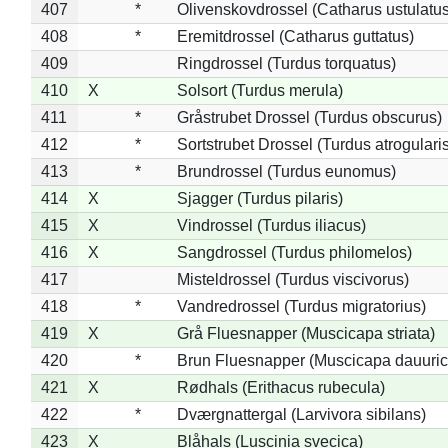
407
*
Olivenskovdrossel (Catharus ustulatus
408
*
Eremitdrossel (Catharus guttatus)
409
Ringdrossel (Turdus torquatus)
410
X
Solsort (Turdus merula)
411
*
Gråstrubet Drossel (Turdus obscurus)
412
*
Sortstrubet Drossel (Turdus atrogularis
413
*
Brundrossel (Turdus eunomus)
414
X
Sjagger (Turdus pilaris)
415
X
Vindrossel (Turdus iliacus)
416
X
Sangdrossel (Turdus philomelos)
417
Misteldrossel (Turdus viscivorus)
418
*
Vandredrossel (Turdus migratorius)
419
X
Grå Fluesnapper (Muscicapa striata)
420
*
Brun Fluesnapper (Muscicapa dauuric
421
X
Rødhals (Erithacus rubecula)
422
*
Dværgnattergal (Larvivora sibilans)
423
X
Blåhals (Luscinia svecica)