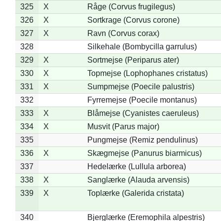
325
X
Råge (Corvus frugilegus)
326
X
Sortkrage (Corvus corone)
327
X
Ravn (Corvus corax)
328
Silkehale (Bombycilla garrulus)
329
X
Sortmejse (Periparus ater)
330
X
Topmejse (Lophophanes cristatus)
331
X
Sumpmejse (Poecile palustris)
332
Fyrremejse (Poecile montanus)
333
X
Blåmejse (Cyanistes caeruleus)
334
X
Musvit (Parus major)
335
Pungmejse (Remiz pendulinus)
336
X
Skægmejse (Panurus biarmicus)
337
Hedelærke (Lullula arborea)
338
X
Sanglærke (Alauda arvensis)
339
X
Toplærke (Galerida cristata)
340
Bjerglærke (Eremophila alpestris)