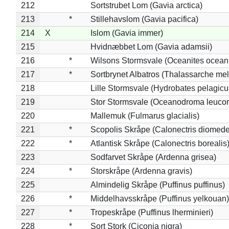
212
Sortstrubet Lom (Gavia arctica)
213
*
Stillehavslom (Gavia pacifica)
214
X
Islom (Gavia immer)
215
Hvidnæbbet Lom (Gavia adamsii)
216
*
Wilsons Stormsvale (Oceanites ocean
217
*
Sortbrynet Albatros (Thalassarche me
218
Lille Stormsvale (Hydrobates pelagicu
219
Stor Stormsvale (Oceanodroma leuco
220
Mallemuk (Fulmarus glacialis)
221
*
Scopolis Skråpe (Calonectris diomed
222
*
Atlantisk Skråpe (Calonectris borealis
223
Sodfarvet Skråpe (Ardenna grisea)
224
*
Storskråpe (Ardenna gravis)
225
Almindelig Skråpe (Puffinus puffinus)
226
*
Middelhavsskråpe (Puffinus yelkouan)
227
*
Tropeskråpe (Puffinus lherminieri)
228
*
Sort Stork (Ciconia nigra)