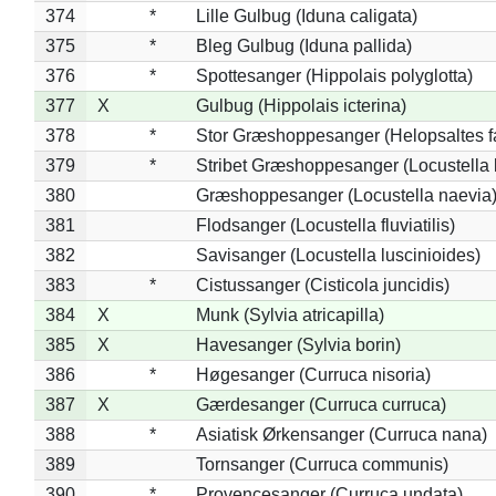
374
*
Lille Gulbug (Iduna caligata)
375
*
Bleg Gulbug (Iduna pallida)
376
*
Spottesanger (Hippolais polyglotta)
377
X
Gulbug (Hippolais icterina)
378
*
Stor Græshoppesanger (Helopsaltes fa
379
*
Stribet Græshoppesanger (Locustella 
380
Græshoppesanger (Locustella naevia
381
Flodsanger (Locustella fluviatilis)
382
Savisanger (Locustella luscinioides)
383
*
Cistussanger (Cisticola juncidis)
384
X
Munk (Sylvia atricapilla)
385
X
Havesanger (Sylvia borin)
386
*
Høgesanger (Curruca nisoria)
387
X
Gærdesanger (Curruca curruca)
388
*
Asiatisk Ørkensanger (Curruca nana)
389
Tornsanger (Curruca communis)
390
*
Provencesanger (Curruca undata)