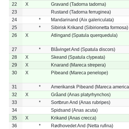
22
X
Gravand (Tadorna tadorna)
23
Rustand (Tadorna ferruginea)
24
*
Mandarinand (Aix galericulata)
25
*
Sibirisk Krikand (Sibirionetta formosa)
26
X
Atlingand (Spatula querquedula)
27
*
Blåvinget And (Spatula discors)
28
X
Skeand (Spatula clypeata)
29
X
Knarand (Mareca strepera)
30
X
Pibeand (Mareca penelope)
31
*
Amerikansk Pibeand (Mareca america
32
X
Gråand (Anas platyrhynchos)
33
*
Sortbrun And (Anas rubripes)
34
Spidsand (Anas acuta)
35
X
Krikand (Anas crecca)
36
*
Rødhovedet And (Netta rufina)