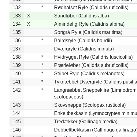
132
*
Rødhalset Ryle (Calidris ruficollis)
133
X
Sandløber (Calidris alba)
134
X
Almindelig Ryle (Calidris alpina)
135
Sortgrå Ryle (Calidris maritima)
136
*
Bairdsryle (Calidris bairdii)
137
Dværgryle (Calidris minuta)
138
*
Hvidrygget Ryle (Calidris fuscicollis)
139
*
Prærieløber (Calidris subruficollis)
140
*
Stribet Ryle (Calidris melanotos)
141
*
Tyknæbbet Dværgryle (Calidris pusilla
142
*
Langnæbbet Sneppeklire (Limnodrom
scolopaceus)
143
Skovsneppe (Scolopax rusticola)
144
Enkeltbekkasin (Lymnocryptes minimu
145
Tredækker (Gallinago media)
146
Dobbeltbekkasin (Gallinago gallinago