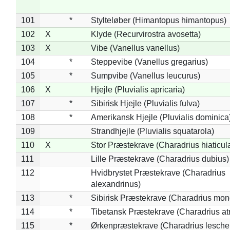
101
*
Stylteløber (Himantopus himantopus)
102
X
Klyde (Recurvirostra avosetta)
103
X
Vibe (Vanellus vanellus)
104
*
Steppevibe (Vanellus gregarius)
105
*
Sumpvibe (Vanellus leucurus)
106
X
Hjejle (Pluvialis apricaria)
107
*
Sibirisk Hjejle (Pluvialis fulva)
108
*
Amerikansk Hjejle (Pluvialis dominica
109
Strandhjejle (Pluvialis squatarola)
110
X
Stor Præstekrave (Charadrius hiaticul
111
Lille Præstekrave (Charadrius dubius)
112
Hvidbrystet Præstekrave (Charadrius
alexandrinus)
113
*
Sibirisk Præstekrave (Charadrius mon
114
*
Tibetansk Præstekrave (Charadrius atr
115
*
Ørkenpræstekrave (Charadrius leschen