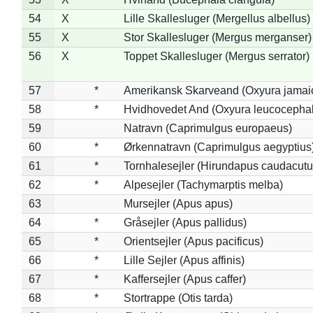
54
X
Lille Skallesluger (Mergellus albellus)
55
X
Stor Skallesluger (Mergus merganser)
56
X
Toppet Skallesluger (Mergus serrator)
57
*
Amerikansk Skarveand (Oxyura jamai
58
*
Hvidhovedet And (Oxyura leucocepha
59
Natravn (Caprimulgus europaeus)
60
*
Ørkennatravn (Caprimulgus aegyptius
61
*
Tornhalesejler (Hirundapus caudacutu
62
*
Alpesejler (Tachymarptis melba)
63
Mursejler (Apus apus)
64
*
Gråsejler (Apus pallidus)
65
*
Orientsejler (Apus pacificus)
66
*
Lille Sejler (Apus affinis)
67
*
Kaffersejler (Apus caffer)
68
*
Stortrappe (Otis tarda)