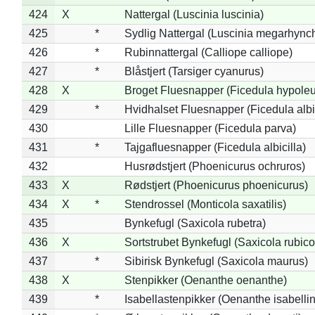
424
X
Nattergal (Luscinia luscinia)
425
*
Sydlig Nattergal (Luscinia megarhync
426
*
Rubinnattergal (Calliope calliope)
427
*
Blåstjert (Tarsiger cyanurus)
428
X
Broget Fluesnapper (Ficedula hypole
429
*
Hvidhalset Fluesnapper (Ficedula albic
430
Lille Fluesnapper (Ficedula parva)
431
*
Tajgafluesnapper (Ficedula albicilla)
432
Husrødstjert (Phoenicurus ochruros)
433
X
Rødstjert (Phoenicurus phoenicurus)
434
X
*
Stendrossel (Monticola saxatilis)
435
Bynkefugl (Saxicola rubetra)
436
X
Sortstrubet Bynkefugl (Saxicola rubico
437
*
Sibirisk Bynkefugl (Saxicola maurus)
438
X
Stenpikker (Oenanthe oenanthe)
439
*
Isabellastenpikker (Oenanthe isabelli