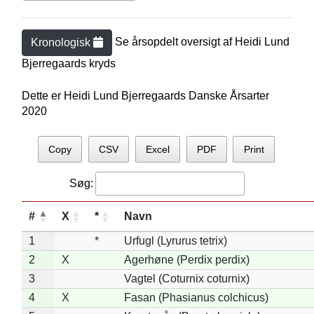
Se årsopdelt oversigt af
Heidi Lund
Kronologisk
Bjerregaard
s kryds
Dette er Heidi Lund Bjerregaards Danske Årsarter
2020
Copy
CSV
Excel
PDF
Print
Søg:
#
X
*
Navn
1
*
Urfugl (Lyrurus tetrix)
2
X
Agerhøne (Perdix perdix)
3
Vagtel (Coturnix coturnix)
4
X
Fasan (Phasianus colchicus)