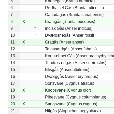
5
Knortegås (Branta bernicla)
6
Rødhalset Gås (Branta ruficollis)
7
Canadagås (Branta canadensis)
8
X
Bramgås (Branta leucopsis)
9
*
Indisk Gås (Anser indicus)
10
*
Dværgsnegås (Anser rossii)
11
X
Grågås (Anser anser)
12
Tajgasædgås (Anser fabalis)
13
Kortnæbbet Gås (Anser brachyrhynch
14
Tundrasædgås (Anser serrirostris)
15
Blisgås (Anser albifrons)
16
Dværggås (Anser erythropus)
17
Sortsvane (Cygnus atratus)
18
X
Knopsvane (Cygnus olor)
19
Pibesvane (Cygnus columbianus)
20
X
Sangsvane (Cygnus cygnus)
21
Nilgås (Alopochen aegyptiaca)