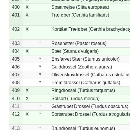
400
X
Spætmejse (Sitta europaea)
401
X
Træløber (Certhia familiaris)
402
X
Korttået Træløber (Certhia brachydact
403
*
Rosenstær (Pastor roseus)
404
X
Stær (Sturnus vulgaris)
405
*
Ensfarvet Stær (Sturnus unicolor)
406
*
Gulddrossel (Zoothera aurea)
407
*
Olivenskovdrossel (Catharus ustulatus
408
*
Eremitdrossel (Catharus guttatus)
409
X
Ringdrossel (Turdus torquatus)
410
X
Solsort (Turdus merula)
411
*
Gråstrubet Drossel (Turdus obscurus)
412
X
*
Sortstrubet Drossel (Turdus atrogularis
413
*
Brundrossel (Turdus eunomus)