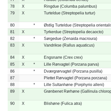
78
X
Ringdue (Columba palumbus)
79
X
Turteldue (Streptopelia turtur)
80
*
Østlig Turteldue (Streptopelia orientali
81
X
Tyrkerdue (Streptopelia decaocto)
82
*
Sørgedue (Zenaida macroura)
83
X
Vandrikse (Rallus aquaticus)
84
X
Engsnarre (Crex crex)
85
X
*
Lille Rørvagtel (Porzana parva)
86
*
Dværgrørvagtel (Porzana pusilla)
87
Plettet Rørvagtel (Porzana porzana)
88
*
Lille Sultanhøne (Porphyrio alleni)
89
X
Grønbenet Rørhøne (Gallinula chloro
90
X
Blishøne (Fulica atra)