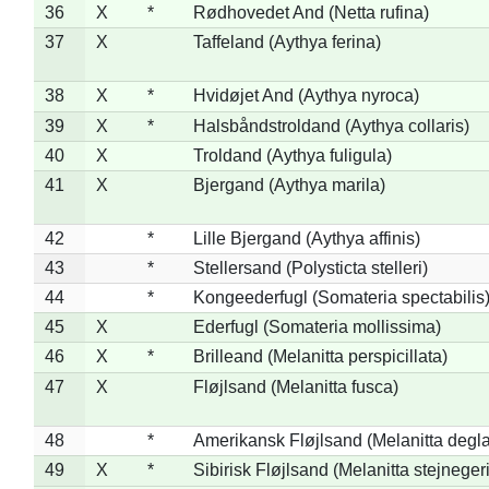
36
X
*
Rødhovedet And (Netta rufina)
37
X
Taffeland (Aythya ferina)
38
X
*
Hvidøjet And (Aythya nyroca)
39
X
*
Halsbåndstroldand (Aythya collaris)
40
X
Troldand (Aythya fuligula)
41
X
Bjergand (Aythya marila)
42
*
Lille Bjergand (Aythya affinis)
43
*
Stellersand (Polysticta stelleri)
44
*
Kongeederfugl (Somateria spectabilis
45
X
Ederfugl (Somateria mollissima)
46
X
*
Brilleand (Melanitta perspicillata)
47
X
Fløjlsand (Melanitta fusca)
48
*
Amerikansk Fløjlsand (Melanitta degla
49
X
*
Sibirisk Fløjlsand (Melanitta stejnegeri