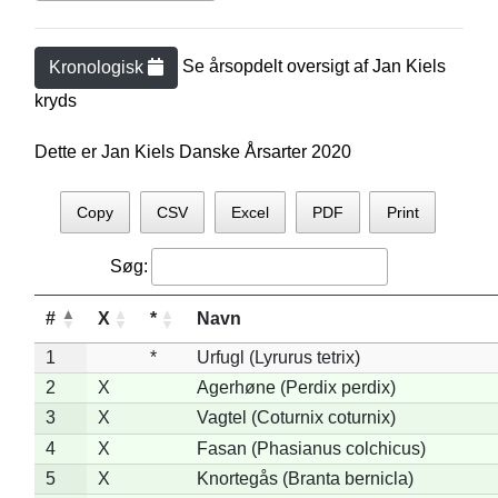
Se årsopdelt oversigt af
Jan Kiel
s
Kronologisk
kryds
Dette er Jan Kiels Danske Årsarter 2020
Copy
CSV
Excel
PDF
Print
Søg:
#
X
*
Navn
1
*
Urfugl (Lyrurus tetrix)
2
X
Agerhøne (Perdix perdix)
3
X
Vagtel (Coturnix coturnix)
4
X
Fasan (Phasianus colchicus)
5
X
Knortegås (Branta bernicla)