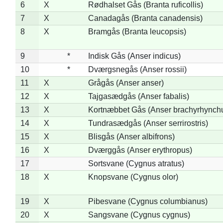
6
X
Rødhalset Gås (Branta ruficollis)
7
X
Canadagås (Branta canadensis)
8
X
Bramgås (Branta leucopsis)
9
*
Indisk Gås (Anser indicus)
10
*
Dværgsnegås (Anser rossii)
11
X
Grågås (Anser anser)
12
X
Tajgasædgås (Anser fabalis)
13
X
Kortnæbbet Gås (Anser brachyrhynch
14
X
Tundrasædgås (Anser serrirostris)
15
X
Blisgås (Anser albifrons)
16
X
Dværggås (Anser erythropus)
17
Sortsvane (Cygnus atratus)
18
X
Knopsvane (Cygnus olor)
19
X
Pibesvane (Cygnus columbianus)
20
X
Sangsvane (Cygnus cygnus)