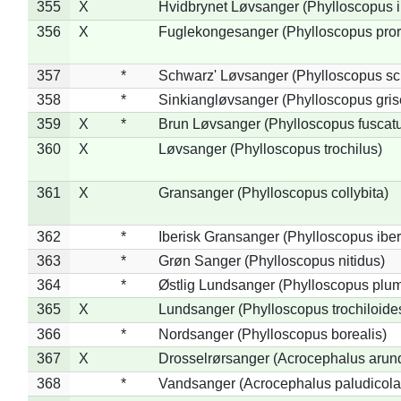
355
X
Hvidbrynet Løvsanger (Phylloscopus i
356
X
Fuglekongesanger (Phylloscopus pror
357
*
Schwarz' Løvsanger (Phylloscopus sc
358
*
Sinkiangløvsanger (Phylloscopus gris
359
X
*
Brun Løvsanger (Phylloscopus fuscat
360
X
Løvsanger (Phylloscopus trochilus)
361
X
Gransanger (Phylloscopus collybita)
362
*
Iberisk Gransanger (Phylloscopus iber
363
*
Grøn Sanger (Phylloscopus nitidus)
364
*
Østlig Lundsanger (Phylloscopus plum
365
X
Lundsanger (Phylloscopus trochiloide
366
*
Nordsanger (Phylloscopus borealis)
367
X
Drosselrørsanger (Acrocephalus arun
368
*
Vandsanger (Acrocephalus paludicola