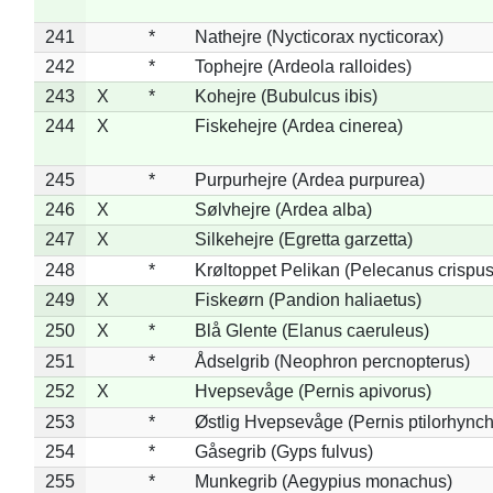
241
*
Nathejre (Nycticorax nycticorax)
242
*
Tophejre (Ardeola ralloides)
243
X
*
Kohejre (Bubulcus ibis)
244
X
Fiskehejre (Ardea cinerea)
245
*
Purpurhejre (Ardea purpurea)
246
X
Sølvhejre (Ardea alba)
247
X
Silkehejre (Egretta garzetta)
248
*
Krøltoppet Pelikan (Pelecanus crispus
249
X
Fiskeørn (Pandion haliaetus)
250
X
*
Blå Glente (Elanus caeruleus)
251
*
Ådselgrib (Neophron percnopterus)
252
X
Hvepsevåge (Pernis apivorus)
253
*
Østlig Hvepsevåge (Pernis ptilorhync
254
*
Gåsegrib (Gyps fulvus)
255
*
Munkegrib (Aegypius monachus)