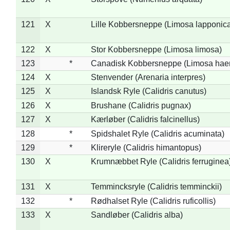
121
X
Lille Kobbersneppe (Limosa lapponic
122
X
Stor Kobbersneppe (Limosa limosa)
123
*
Canadisk Kobbersneppe (Limosa hae
124
X
Stenvender (Arenaria interpres)
125
X
Islandsk Ryle (Calidris canutus)
126
X
Brushane (Calidris pugnax)
127
X
Kærløber (Calidris falcinellus)
128
*
Spidshalet Ryle (Calidris acuminata)
129
*
Klireryle (Calidris himantopus)
130
X
Krumnæbbet Ryle (Calidris ferruginea
131
X
Temmincksryle (Calidris temminckii)
132
*
Rødhalset Ryle (Calidris ruficollis)
133
X
Sandløber (Calidris alba)