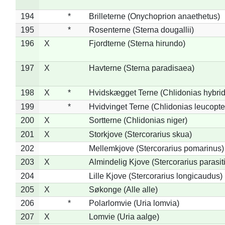
194
*
Brilleterne (Onychoprion anaethetus)
195
*
Rosenterne (Sterna dougallii)
196
X
Fjordterne (Sterna hirundo)
197
X
Havterne (Sterna paradisaea)
198
X
*
Hvidskægget Terne (Chlidonias hybrid
199
*
Hvidvinget Terne (Chlidonias leucopte
200
X
Sortterne (Chlidonias niger)
201
X
Storkjove (Stercorarius skua)
202
Mellemkjove (Stercorarius pomarinus)
203
X
Almindelig Kjove (Stercorarius parasit
204
Lille Kjove (Stercorarius longicaudus)
205
X
Søkonge (Alle alle)
206
*
Polarlomvie (Uria lomvia)
207
X
Lomvie (Uria aalge)