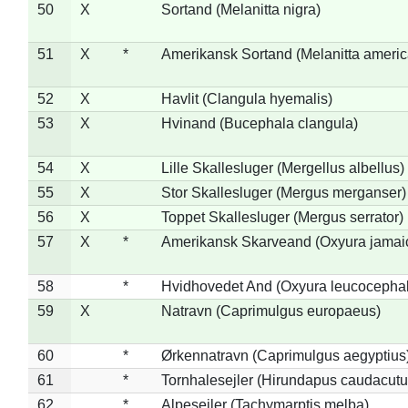
50
X
Sortand (Melanitta nigra)
51
X
*
Amerikansk Sortand (Melanitta ameri
52
X
Havlit (Clangula hyemalis)
53
X
Hvinand (Bucephala clangula)
54
X
Lille Skallesluger (Mergellus albellus)
55
X
Stor Skallesluger (Mergus merganser)
56
X
Toppet Skallesluger (Mergus serrator)
57
X
*
Amerikansk Skarveand (Oxyura jamai
58
*
Hvidhovedet And (Oxyura leucocepha
59
X
Natravn (Caprimulgus europaeus)
60
*
Ørkennatravn (Caprimulgus aegyptius
61
*
Tornhalesejler (Hirundapus caudacutu
62
*
Alpesejler (Tachymarptis melba)