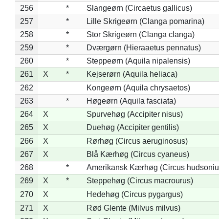
256
*
Slangeørn (Circaetus gallicus)
257
*
Lille Skrigeørn (Clanga pomarina)
258
*
Stor Skrigeørn (Clanga clanga)
259
*
Dværgørn (Hieraaetus pennatus)
260
*
Steppeørn (Aquila nipalensis)
261
X
*
Kejserørn (Aquila heliaca)
262
Kongeørn (Aquila chrysaetos)
263
*
Høgeørn (Aquila fasciata)
264
X
Spurvehøg (Accipiter nisus)
265
X
Duehøg (Accipiter gentilis)
266
X
Rørhøg (Circus aeruginosus)
267
X
Blå Kærhøg (Circus cyaneus)
268
*
Amerikansk Kærhøg (Circus hudsoniu
269
X
*
Steppehøg (Circus macrourus)
270
X
Hedehøg (Circus pygargus)
271
X
Rød Glente (Milvus milvus)