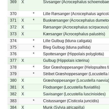
369
X
Sivsanger (Acrocephalus schoenobae
370
*
Lille Rørsanger (Acrocephalus agricol
371
X
*
Buskrørsanger (Acrocephalus dumeto
372
X
Rørsanger (Acrocephalus scirpaceus)
373
X
Kærsanger (Acrocephalus palustris)
374
*
Lille Gulbug (Iduna caligata)
375
*
Bleg Gulbug (Iduna pallida)
376
*
Spottesanger (Hippolais polyglotta)
377
X
Gulbug (Hippolais icterina)
378
*
Stor Græshoppesanger (Helopsaltes fa
379
*
Stribet Græshoppesanger (Locustella 
380
X
Græshoppesanger (Locustella naevia
381
X
Flodsanger (Locustella fluviatilis)
382
X
Savisanger (Locustella luscinioides)
383
*
Cistussanger (Cisticola juncidis)
384
X
Munk (Sylvia atricapilla)