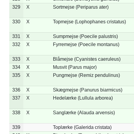
329
X
Sortmejse (Periparus ater)
330
X
Topmejse (Lophophanes cristatus)
331
X
Sumpmejse (Poecile palustris)
332
X
Fyrremejse (Poecile montanus)
333
X
Blåmejse (Cyanistes caeruleus)
334
X
Musvit (Parus major)
335
X
Pungmejse (Remiz pendulinus)
336
X
Skægmejse (Panurus biarmicus)
337
X
Hedelærke (Lullula arborea)
338
X
Sanglærke (Alauda arvensis)
339
Toplærke (Galerida cristata)