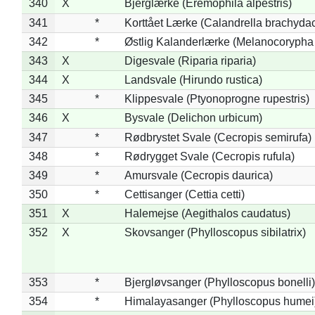
340
X
Bjerglærke (Eremophila alpestris)
341
*
Korttået Lærke (Calandrella brachydac
342
*
Østlig Kalanderlærke (Melanocorypha
343
X
Digesvale (Riparia riparia)
344
X
Landsvale (Hirundo rustica)
345
*
Klippesvale (Ptyonoprogne rupestris)
346
X
Bysvale (Delichon urbicum)
347
*
Rødbrystet Svale (Cecropis semirufa)
348
*
Rødrygget Svale (Cecropis rufula)
349
*
Amursvale (Cecropis daurica)
350
*
Cettisanger (Cettia cetti)
351
X
Halemejse (Aegithalos caudatus)
352
X
Skovsanger (Phylloscopus sibilatrix)
353
*
Bjergløvsanger (Phylloscopus bonelli)
354
*
Himalayasanger (Phylloscopus humei