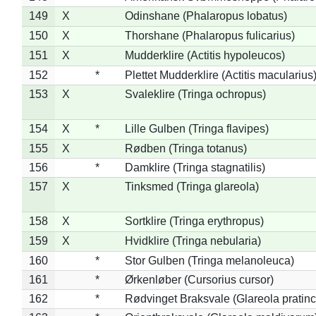
149
X
Odinshane (Phalaropus lobatus)
150
X
Thorshane (Phalaropus fulicarius)
151
X
Mudderklire (Actitis hypoleucos)
152
*
Plettet Mudderklire (Actitis macularius
153
X
Svaleklire (Tringa ochropus)
154
X
*
Lille Gulben (Tringa flavipes)
155
X
Rødben (Tringa totanus)
156
*
Damklire (Tringa stagnatilis)
157
X
Tinksmed (Tringa glareola)
158
X
Sortklire (Tringa erythropus)
159
X
Hvidklire (Tringa nebularia)
160
*
Stor Gulben (Tringa melanoleuca)
161
*
Ørkenløber (Cursorius cursor)
162
*
Rødvinget Braksvale (Glareola pratinc