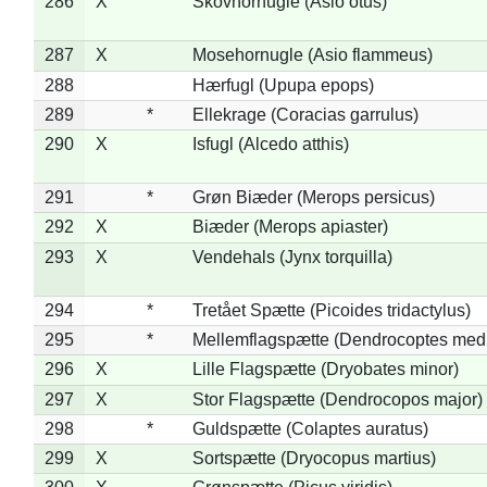
286
X
Skovhornugle (Asio otus)
287
X
Mosehornugle (Asio flammeus)
288
Hærfugl (Upupa epops)
289
*
Ellekrage (Coracias garrulus)
290
X
Isfugl (Alcedo atthis)
291
*
Grøn Biæder (Merops persicus)
292
X
Biæder (Merops apiaster)
293
X
Vendehals (Jynx torquilla)
294
*
Tretået Spætte (Picoides tridactylus)
295
*
Mellemflagspætte (Dendrocoptes med
296
X
Lille Flagspætte (Dryobates minor)
297
X
Stor Flagspætte (Dendrocopos major)
298
*
Guldspætte (Colaptes auratus)
299
X
Sortspætte (Dryocopus martius)