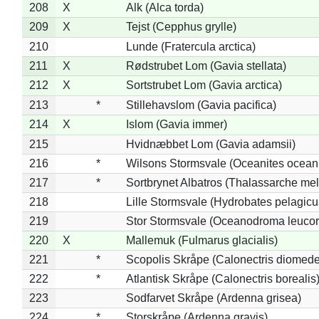
208
X
Alk (Alca torda)
209
X
Tejst (Cepphus grylle)
210
Lunde (Fratercula arctica)
211
X
Rødstrubet Lom (Gavia stellata)
212
X
Sortstrubet Lom (Gavia arctica)
213
*
Stillehavslom (Gavia pacifica)
214
X
Islom (Gavia immer)
215
Hvidnæbbet Lom (Gavia adamsii)
216
*
Wilsons Stormsvale (Oceanites ocean
217
*
Sortbrynet Albatros (Thalassarche me
218
Lille Stormsvale (Hydrobates pelagicu
219
Stor Stormsvale (Oceanodroma leuco
220
X
Mallemuk (Fulmarus glacialis)
221
*
Scopolis Skråpe (Calonectris diomed
222
*
Atlantisk Skråpe (Calonectris borealis
223
Sodfarvet Skråpe (Ardenna grisea)
224
*
Storskråpe (Ardenna gravis)