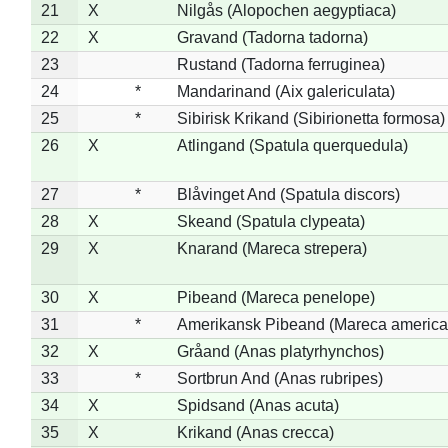
21
X
Nilgås (Alopochen aegyptiaca)
22
X
Gravand (Tadorna tadorna)
23
Rustand (Tadorna ferruginea)
24
*
Mandarinand (Aix galericulata)
25
*
Sibirisk Krikand (Sibirionetta formosa)
26
X
Atlingand (Spatula querquedula)
27
*
Blåvinget And (Spatula discors)
28
X
Skeand (Spatula clypeata)
29
X
Knarand (Mareca strepera)
30
X
Pibeand (Mareca penelope)
31
*
Amerikansk Pibeand (Mareca america
32
X
Gråand (Anas platyrhynchos)
33
*
Sortbrun And (Anas rubripes)
34
X
Spidsand (Anas acuta)
35
X
Krikand (Anas crecca)