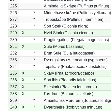
225
Almindelig Skråpe (Puffinus puffinus)
226
*
Middelhavsskråpe (Puffinus yelkouan)
227
*
Tropeskråpe (Puffinus lherminieri)
228
*
Sort Stork (Ciconia nigra)
229
X
Hvid Stork (Ciconia ciconia)
230
*
Pragtfregatfugl (Fregata magnificens)
231
X
Sule (Morus bassanus)
232
*
Brun Sule (Sula leucogaster)
233
*
Dværgskarv (Microcarbo pygmaeus)
234
*
Topskarv (Phalacrocorax aristotelis)
235
X
Skarv (Phalacrocorax carbo)
236
X
*
Sort Ibis (Plegadis falcinellus)
237
X
Skestork (Platalea leucorodia)
238
X
Rørdrum (Botaurus stellaris)
239
*
Amerikansk Rørdrum (Botaurus lentig
240
X
*
Dværghejre (Ixobrychus minutus)