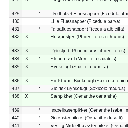
429
*
Hvidhalset Fluesnapper (Ficedula albic
430
Lille Fluesnapper (Ficedula parva)
431
*
Tajgafluesnapper (Ficedula albicilla)
432
X
Husrødstjert (Phoenicurus ochruros)
433
X
Rødstjert (Phoenicurus phoenicurus)
434
X
*
Stendrossel (Monticola saxatilis)
435
X
Bynkefugl (Saxicola rubetra)
436
X
Sortstrubet Bynkefugl (Saxicola rubico
437
*
Sibirisk Bynkefugl (Saxicola maurus)
438
X
Stenpikker (Oenanthe oenanthe)
439
*
Isabellastenpikker (Oenanthe isabelli
440
*
Ørkenstenpikker (Oenanthe deserti)
441
*
Vestlig Middelhavsstenpikker (Oenant