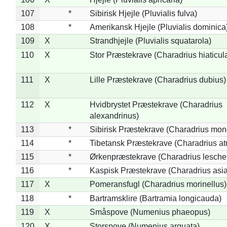
107
*
Sibirisk Hjejle (Pluvialis fulva)
108
*
Amerikansk Hjejle (Pluvialis dominica
109
X
Strandhjejle (Pluvialis squatarola)
110
X
Stor Præstekrave (Charadrius hiaticul
111
X
Lille Præstekrave (Charadrius dubius)
112
X
Hvidbrystet Præstekrave (Charadrius
alexandrinus)
113
*
Sibirisk Præstekrave (Charadrius mon
114
*
Tibetansk Præstekrave (Charadrius atr
115
*
Ørkenpræstekrave (Charadrius leschen
116
*
Kaspisk Præstekrave (Charadrius asia
117
X
Pomeransfugl (Charadrius morinellus)
118
*
Bartramsklire (Bartramia longicauda)
119
X
Småspove (Numenius phaeopus)
120
X
Storspove (Numenius arquata)