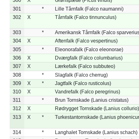
300
X
Grønspætte (Picus viridis)
301
*
Lille Tårnfalk (Falco naumanni)
302
X
Tårnfalk (Falco tinnunculus)
303
*
Amerikansk Tårnfalk (Falco sparverius
304
X
Aftenfalk (Falco vespertinus)
305
*
Eleonorafalk (Falco eleonorae)
306
X
Dværgfalk (Falco columbarius)
307
X
Lærkefalk (Falco subbuteo)
308
*
Slagfalk (Falco cherrug)
309
X
*
Jagtfalk (Falco rusticolus)
310
X
Vandrefalk (Falco peregrinus)
311
*
Brun Tornskade (Lanius cristatus)
312
X
Rødrygget Tornskade (Lanius collurio)
313
X
*
Turkestantornskade (Lanius phoenicur
314
*
Langhalet Tornskade (Lanius schach)