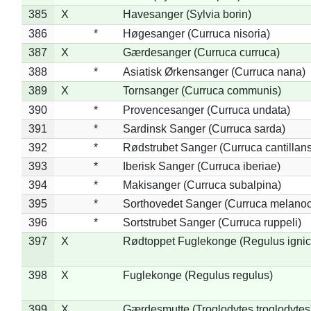
385
X
Havesanger (Sylvia borin)
386
*
Høgesanger (Curruca nisoria)
387
X
Gærdesanger (Curruca curruca)
388
*
Asiatisk Ørkensanger (Curruca nana)
389
X
Tornsanger (Curruca communis)
390
*
Provencesanger (Curruca undata)
391
*
Sardinsk Sanger (Curruca sarda)
392
*
Rødstrubet Sanger (Curruca cantillans
393
*
Iberisk Sanger (Curruca iberiae)
394
*
Makisanger (Curruca subalpina)
395
*
Sorthovedet Sanger (Curruca melano
396
*
Sortstrubet Sanger (Curruca ruppeli)
397
X
Rødtoppet Fuglekonge (Regulus ignica
398
X
Fuglekonge (Regulus regulus)
399
X
Gærdesmutte (Troglodytes troglodytes