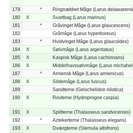
179
*
Ringnæbbet Måge (Larus delawarensi
180
X
Svartbag (Larus marinus)
181
*
Gråvinget Måge (Larus glaucescens)
182
Gråmåge (Larus hyperboreus)
183
*
Hvidvinget Måge (Larus glaucoides)
184
X
Sølvmåge (Larus argentatus)
185
X
Kaspisk Måge (Larus cachinnans)
186
X
Middelhavssølvmåge (Larus michahell
187
*
Armensk Måge (Larus armenicus)
188
X
Sildemåge (Larus fuscus)
189
Sandterne (Gelochelidon nilotica)
190
X
Rovterne (Hydroprogne caspia)
191
X
Splitterne (Thalasseus sandvicensis)
192
*
Aztekerterne (Thalasseus elegans)
193
X
Dværgterne (Sternula albifrons)