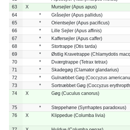
63
X
Mursejler (Apus apus)
64
*
Gråsejler (Apus pallidus)
65
*
Orientsejler (Apus pacificus)
66
*
Lille Sejler (Apus affinis)
67
*
Kaffersejler (Apus caffer)
68
*
Stortrappe (Otis tarda)
69
*
Østlig Kravetrappe (Chlamydotis macq
70
*
Dværgtrappe (Tetrax tetrax)
71
*
Skadegøg (Clamator glandarius)
72
*
Gulnæbbet Gøg (Coccyzus americanu
73
*
Sortnæbbet Gøg (Coccyzus erythropt
74
X
Gøg (Cuculus canorus)
75
*
Steppehøne (Syrrhaptes paradoxus)
76
X
Klippedue (Columba livia)
77
X
Huldue (Columba oenas)