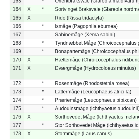
163
*
Orientbraksvale (Glareola maldivarum
164
X
*
Sortvinget Braksvale (Glareola nordm
165
X
Ride (Rissa tridactyla)
166
*
Ismåge (Pagophila eburnea)
167
Sabinemåge (Xema sabini)
168
*
Tyndnæbbet Måge (Chroicocephalus 
169
*
Bonapartemåge (Chroicocephalus phil
170
X
Hættemåge (Chroicocephalus ridibun
171
X
Dværgmåge (Hydrocoloeus minutus)
172
*
Rosenmåge (Rhodostethia rosea)
173
*
Lattermåge (Leucophaeus atricilla)
174
*
Præriemåge (Leucophaeus pipixcan)
175
*
Audouinsmåge (Ichthyaetus audouinii
176
X
Sorthovedet Måge (Ichthyaetus melan
177
*
Stor Sorthovedet Måge (Ichthyaetus ic
178
X
Stormmåge (Larus canus)