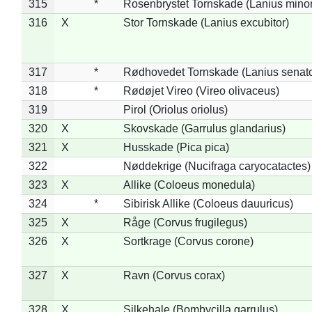
315
*
Rosenbrystet Tornskade (Lanius minor
316
X
Stor Tornskade (Lanius excubitor)
317
*
Rødhovedet Tornskade (Lanius senato
318
*
Rødøjet Vireo (Vireo olivaceus)
319
Pirol (Oriolus oriolus)
320
X
Skovskade (Garrulus glandarius)
321
X
Husskade (Pica pica)
322
Nøddekrige (Nucifraga caryocatactes)
323
X
Allike (Coloeus monedula)
324
*
Sibirisk Allike (Coloeus dauuricus)
325
X
Råge (Corvus frugilegus)
326
X
Sortkrage (Corvus corone)
327
X
Ravn (Corvus corax)
328
X
Silkehale (Bombycilla garrulus)