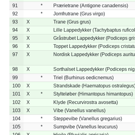
91
*
Prærietrane (Antigone canadensis)
92
*
Jomfrutrane (Grus virgo)
93
X
Trane (Grus grus)
94
X
Lille Lappedykker (Tachybaptus ruficol
95
X
Gråstrubet Lappedykker (Podiceps gr
96
X
Toppet Lappedykker (Podiceps cristat
97
X
Nordisk Lappedykker (Podiceps auritu
98
X
Sorthalset Lappedykker (Podiceps nigri
99
*
Triel (Burhinus oedicnemus)
100
X
Strandskade (Haematopus ostralegus
101
X
*
Stylteløber (Himantopus himantopus)
102
X
Klyde (Recurvirostra avosetta)
103
X
Vibe (Vanellus vanellus)
104
*
Steppevibe (Vanellus gregarius)
105
*
Sumpvibe (Vanellus leucurus)
106
X
Hjejle (Pluvialis apricaria)