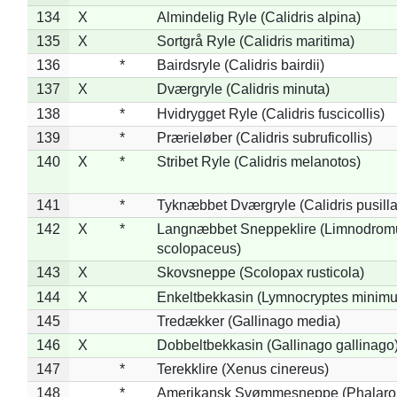
134
X
Almindelig Ryle (Calidris alpina)
135
X
Sortgrå Ryle (Calidris maritima)
136
*
Bairdsryle (Calidris bairdii)
137
X
Dværgryle (Calidris minuta)
138
*
Hvidrygget Ryle (Calidris fuscicollis)
139
*
Prærieløber (Calidris subruficollis)
140
X
*
Stribet Ryle (Calidris melanotos)
141
*
Tyknæbbet Dværgryle (Calidris pusilla
142
X
*
Langnæbbet Sneppeklire (Limnodrom
scolopaceus)
143
X
Skovsneppe (Scolopax rusticola)
144
X
Enkeltbekkasin (Lymnocryptes minimu
145
Tredækker (Gallinago media)
146
X
Dobbeltbekkasin (Gallinago gallinago
147
*
Terekklire (Xenus cinereus)
148
*
Amerikansk Svømmesneppe (Phalaropu