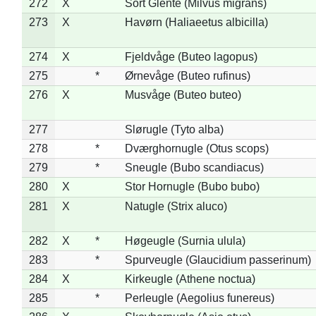
272
X
Sort Glente (Milvus migrans)
273
X
Havørn (Haliaeetus albicilla)
274
X
Fjeldvåge (Buteo lagopus)
275
*
Ørnevåge (Buteo rufinus)
276
X
Musvåge (Buteo buteo)
277
Slørugle (Tyto alba)
278
*
Dværghornugle (Otus scops)
279
*
Sneugle (Bubo scandiacus)
280
X
Stor Hornugle (Bubo bubo)
281
X
Natugle (Strix aluco)
282
X
*
Høgeugle (Surnia ulula)
283
*
Spurveugle (Glaucidium passerinum)
284
X
Kirkeugle (Athene noctua)
285
*
Perleugle (Aegolius funereus)