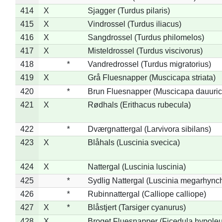
414
X
Sjagger (Turdus pilaris)
415
X
Vindrossel (Turdus iliacus)
416
X
Sangdrossel (Turdus philomelos)
417
X
Misteldrossel (Turdus viscivorus)
418
*
Vandredrossel (Turdus migratorius)
419
X
Grå Fluesnapper (Muscicapa striata)
420
*
Brun Fluesnapper (Muscicapa dauuric
421
X
Rødhals (Erithacus rubecula)
422
*
Dværgnattergal (Larvivora sibilans)
423
X
Blåhals (Luscinia svecica)
424
X
Nattergal (Luscinia luscinia)
425
*
Sydlig Nattergal (Luscinia megarhync
426
*
Rubinnattergal (Calliope calliope)
427
X
*
Blåstjert (Tarsiger cyanurus)
428
X
Broget Fluesnapper (Ficedula hypole