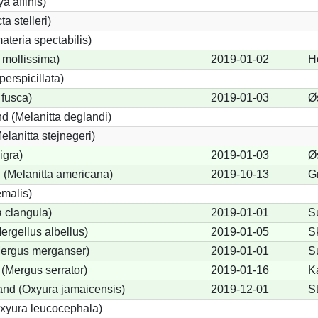
a affinis)
a stelleri)
teria spectabilis)
 mollissima)
2019-01-02
H
perspicillata)
 fusca)
2019-01-03
Ø
d (Melanitta deglandi)
elanitta stejnegeri)
igra)
2019-01-03
Ø
(Melanitta americana)
2019-10-13
G
emalis)
 clangula)
2019-01-01
S
Mergellus albellus)
2019-01-05
S
Mergus merganser)
2019-01-01
S
 (Mergus serrator)
2019-01-16
K
nd (Oxyura jamaicensis)
2019-12-01
S
xyura leucocephala)