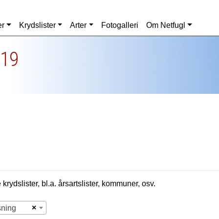
er
Krydslister
Arter
Fotogalleri
Om Netfugl
019
krydslister, bl.a. årsartslister, kommuner, osv.
×
sning