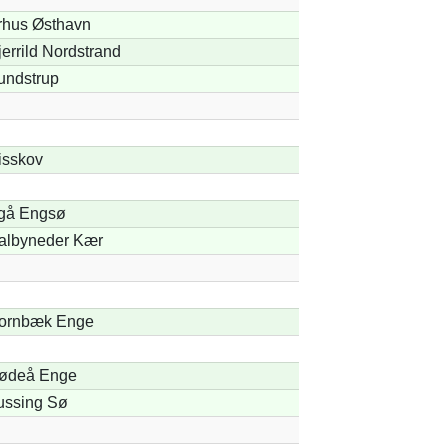
rhus Østhavn
errild Nordstrand
undstrup
isskov
gå Engsø
albyneder Kær
ornbæk Enge
ødeå Enge
ussing Sø