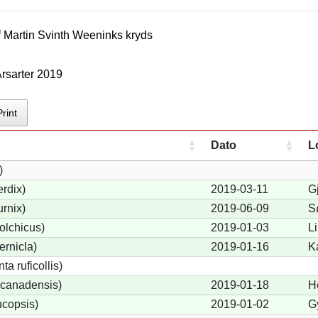
f
Martin Svinth Weenink
s kryds
rsarter 2019
Print
Dato
L
)
rdix)
2019-03-11
Gj
urnix)
2019-06-09
S
olchicus)
2019-01-03
Li
ernicla)
2019-01-16
K
a ruficollis)
canadensis)
2019-01-18
H
ucopsis)
2019-01-02
G