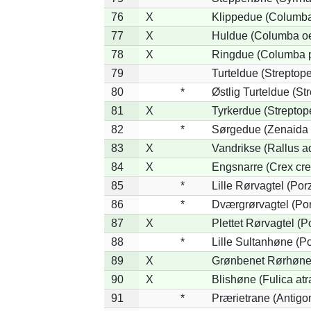
76
X
Klippedue (Columba 
77
X
Huldue (Columba o
78
X
Ringdue (Columba 
79
Turteldue (Streptopel
80
*
Østlig Turteldue (Str
81
X
Tyrkerdue (Streptop
82
*
Sørgedue (Zenaida 
83
X
Vandrikse (Rallus a
84
X
Engsnarre (Crex cre
85
*
Lille Rørvagtel (Por
86
*
Dværgrørvagtel (Por
87
X
Plettet Rørvagtel (
88
*
Lille Sultanhøne (Po
89
X
Grønbenet Rørhøne 
90
X
Blishøne (Fulica atr
91
*
Prærietrane (Antigo