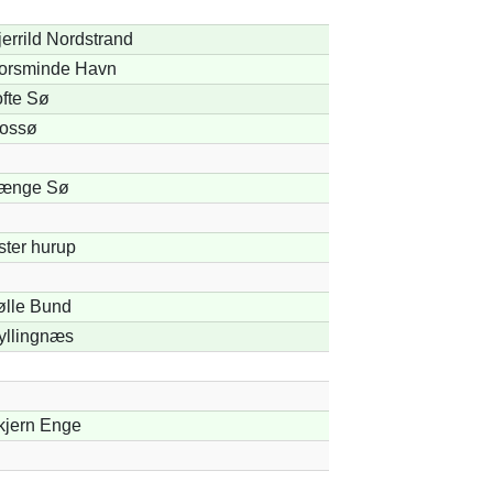
errild Nordstrand
orsminde Havn
ofte Sø
ossø
ænge Sø
ster hurup
ølle Bund
yllingnæs
kjern Enge