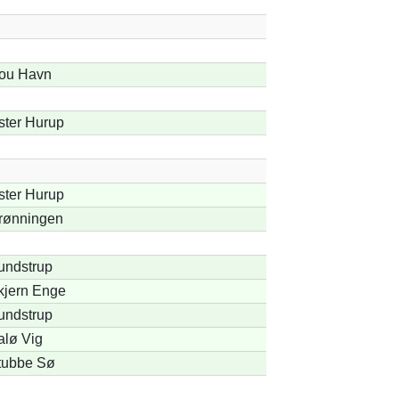
ou Havn
ster Hurup
ster Hurup
rønningen
undstrup
kjern Enge
undstrup
alø Vig
tubbe Sø