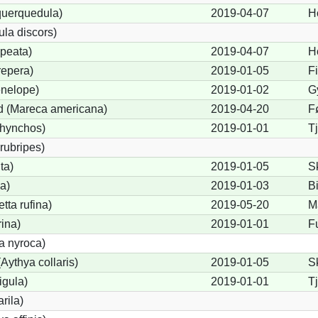
querquedula)
2019-04-07
H
ula discors)
peata)
2019-04-07
H
repera)
2019-01-05
Fi
nelope)
2019-01-02
G
 (Mareca americana)
2019-04-20
F
rhynchos)
2019-01-01
T
rubripes)
ta)
2019-01-05
S
a)
2019-01-03
B
ta rufina)
2019-05-20
M
rina)
2019-01-01
F
a nyroca)
Aythya collaris)
2019-01-05
S
igula)
2019-01-01
T
rila)