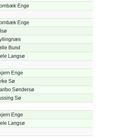
ornbæk Enge
ornbæk Enge
lsø
yllingnæs
ølle Bund
jele Langsø
kjern Enge
irke Sø
aribo Søndersø
ussing Sø
kjern Enge
jele Langsø