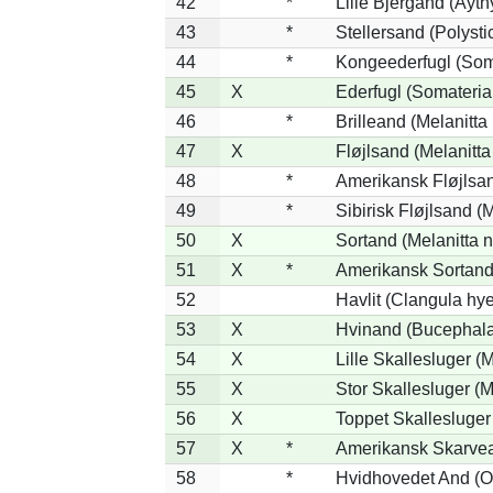
42
*
Lille Bjergand (Aythy
43
*
Stellersand (Polystict
44
*
Kongeederfugl (Soma
45
X
Ederfugl (Somateria
46
*
Brilleand (Melanitta 
47
X
Fløjlsand (Melanitta
48
*
Amerikansk Fløjlsan
49
*
Sibirisk Fløjlsand (M
50
X
Sortand (Melanitta n
51
X
*
Amerikansk Sortand 
52
Havlit (Clangula hy
53
X
Hvinand (Bucephala
54
X
Lille Skallesluger (
55
X
Stor Skallesluger (
56
X
Toppet Skallesluger
57
X
*
Amerikansk Skarvea
58
*
Hvidhovedet And (O