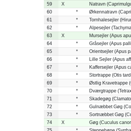
59
X
Natravn (Caprimulg
60
*
Ørkennatravn (Capr
61
*
Tornhalesejler (Hir
62
*
Alpesejler (Tachyma
63
X
Mursejler (Apus apu
64
*
Gråsejler (Apus pall
65
*
Orientsejler (Apus p
66
*
Lille Sejler (Apus aff
67
*
Kaffersejler (Apus ca
68
*
Stortrappe (Otis tard
69
*
Østlig Kravetrappe 
70
*
Dværgtrappe (Tetrax 
71
*
Skadegøg (Clamator
72
*
Gulnæbbet Gøg (Co
73
*
Sortnæbbet Gøg (Co
74
X
Gøg (Cuculus canor
75
*
Steppehøne (Syrrha