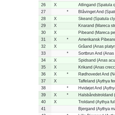
26
X
Atlingand (Spatula 
27
*
Blåvinget And (Spat
28
X
Skeand (Spatula cly
29
X
Knarand (Mareca st
30
X
Pibeand (Mareca pe
31
X
*
Amerikansk Pibeand
32
X
Gråand (Anas platy
33
*
Sortbrun And (Anas 
34
X
Spidsand (Anas acu
35
X
Krikand (Anas crecc
36
X
*
Rødhovedet And (Net
37
X
Taffeland (Aythya fe
38
*
Hvidøjet And (Aythy
39
X
*
Halsbåndstroldand (
40
X
Troldand (Aythya ful
41
Bjergand (Aythya ma