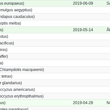
us europaeus)
2019-06-09
S
imulgus aegyptius)
undapus caudacutus)
rptis melba)
s)
2019-05-14
Å
idus)
acificus)
inis)
ffer)
a)
(Chlamydotis macqueenii)
tetrax)
 glandarius)
ccyzus americanus)
ccyzus erythropthalmus)
us)
2019-04-28
N
ptes paradoxus)