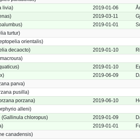
livia)
2019-01-06
Å
enas)
2019-03-11
Gj
palumbus)
2019-01-01
S
ia turtur)
eptopelia orientalis)
elia decaocto)
2019-01-10
R
macroura)
quaticus)
2019-01-10
E
x)
2019-06-09
D
zana parva)
zana pusilla)
Porzana porzana)
2019-06-10
H
rphyrio alleni)
(Gallinula chloropus)
2019-01-09
D
a)
2019-01-01
F
ne canadensis)