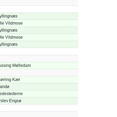
yllingnæs
lle Vildmose
yllingnæs
lle Vildmose
yllingnæs
ussing Mølledam
jørring Kær
andø
edestederne
rslev Engsø