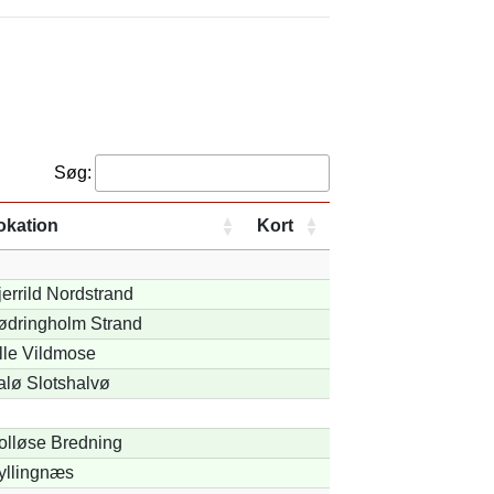
Søg:
okation
Kort
errild Nordstrand
ødringholm Strand
lle Vildmose
alø Slotshalvø
olløse Bredning
yllingnæs