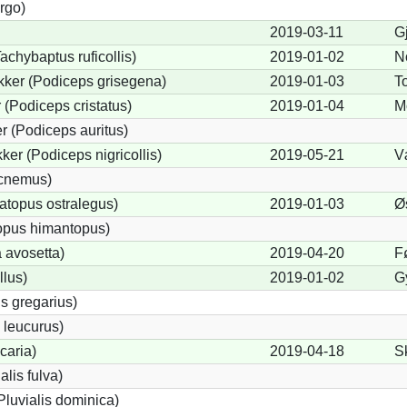
rgo)
2019-03-11
Gj
achybaptus ruficollis)
2019-01-02
N
kker (Podiceps grisegena)
2019-01-03
T
(Podiceps cristatus)
2019-01-04
M
 (Podiceps auritus)
er (Podiceps nigricollis)
2019-05-21
V
icnemus)
topus ostralegus)
2019-01-03
Ø
opus himantopus)
 avosetta)
2019-04-20
F
llus)
2019-01-02
G
s gregarius)
 leucurus)
icaria)
2019-04-18
S
alis fulva)
Pluvialis dominica)