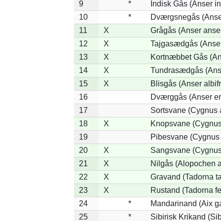
9
*
Indisk Gås (Anser in
10
*
Dværgsnegås (Anser
11
X
Grågås (Anser anse
12
X
Tajgasædgås (Anser 
13
X
Kortnæbbet Gås (An
14
X
Tundrasædgås (Anser
15
X
Blisgås (Anser albif
16
Dværggås (Anser er
17
Sortsvane (Cygnus a
18
X
Knopsvane (Cygnus 
19
Pibesvane (Cygnus
20
X
Sangsvane (Cygnus
21
X
Nilgås (Alopochen a
22
X
Gravand (Tadorna t
23
X
Rustand (Tadorna fe
24
*
Mandarinand (Aix ga
25
*
Sibirisk Krikand (Si