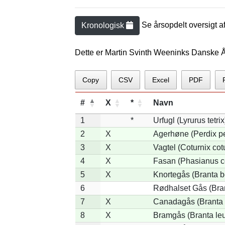
Se årsopdelt oversigt a
Kronologisk
Dette er Martin Svinth Weeninks Danske Å
Copy
CSV
Excel
PDF
#
X
*
Navn
1
*
Urfugl (Lyrurus tetrix
2
X
Agerhøne (Perdix pe
3
X
Vagtel (Coturnix cot
4
X
Fasan (Phasianus c
5
X
Knortegås (Branta b
6
Rødhalset Gås (Brant
7
X
Canadagås (Branta 
8
X
Bramgås (Branta le