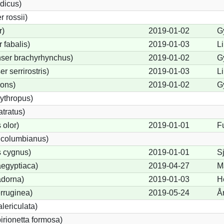
dicus)
 rossii)
r)
2019-01-02
G
fabalis)
2019-01-03
Li
ser brachyrhynchus)
2019-01-02
G
 serrirostris)
2019-01-03
Li
rons)
2019-01-02
G
ythropus)
tratus)
olor)
2019-01-01
F
 columbianus)
 cygnus)
2019-01-01
S
egyptiaca)
2019-04-27
M
adorna)
2019-01-03
H
rruginea)
2019-05-24
Å
lericulata)
birionetta formosa)