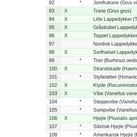
92
*
Jomfrutrane (Grus vi
93
X
Trane (Grus grus)
94
X
Lille Lappedykker (T
95
X
Gråstrubet Lappedy
96
X
Toppet Lappedykker 
97
Nordisk Lappedykker
98
X
Sorthalset Lappedykk
99
*
Triel (Burhinus oed
100
X
Strandskade (Haema
101
*
Stylteløber (Himant
102
X
Klyde (Recurvirostra
103
X
Vibe (Vanellus vane
104
*
Steppevibe (Vanellu
105
*
Sumpvibe (Vanellus
106
X
Hjejle (Pluvialis apr
107
*
Sibirisk Hjejle (Pluvi
108
*
Amerikansk Hjejle (