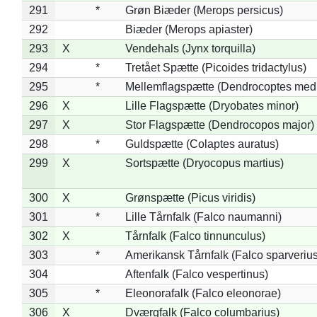
291
*
Grøn Biæder (Merops persicus)
292
Biæder (Merops apiaster)
293
X
Vendehals (Jynx torquilla)
294
*
Tretået Spætte (Picoides tridactylus)
295
*
Mellemflagspætte (Dendrocoptes med
296
X
Lille Flagspætte (Dryobates minor)
297
X
Stor Flagspætte (Dendrocopos major)
298
*
Guldspætte (Colaptes auratus)
299
X
Sortspætte (Dryocopus martius)
300
X
Grønspætte (Picus viridis)
301
*
Lille Tårnfalk (Falco naumanni)
302
X
Tårnfalk (Falco tinnunculus)
303
*
Amerikansk Tårnfalk (Falco sparverius
304
Aftenfalk (Falco vespertinus)
305
*
Eleonorafalk (Falco eleonorae)
306
X
Dværgfalk (Falco columbarius)