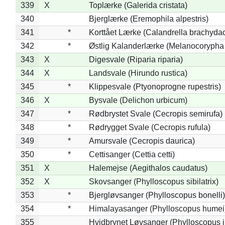
339
X
Toplærke (Galerida cristata)
340
Bjerglærke (Eremophila alpestris)
341
*
Korttået Lærke (Calandrella brachydac
342
*
Østlig Kalanderlærke (Melanocorypha
343
X
Digesvale (Riparia riparia)
344
X
Landsvale (Hirundo rustica)
345
*
Klippesvale (Ptyonoprogne rupestris)
346
X
Bysvale (Delichon urbicum)
347
*
Rødbrystet Svale (Cecropis semirufa)
348
*
Rødrygget Svale (Cecropis rufula)
349
*
Amursvale (Cecropis daurica)
350
*
Cettisanger (Cettia cetti)
351
X
Halemejse (Aegithalos caudatus)
352
X
Skovsanger (Phylloscopus sibilatrix)
353
*
Bjergløvsanger (Phylloscopus bonelli)
354
*
Himalayasanger (Phylloscopus humei
355
Hvidbrynet Løvsanger (Phylloscopus i