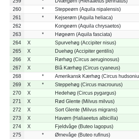
259
*
Dværgørn (Hieraaetus pennatus)
260
*
Steppeørn (Aquila nipalensis)
261
*
Kejserørn (Aquila heliaca)
262
Kongeørn (Aquila chrysaetos)
263
*
Høgeørn (Aquila fasciata)
264
X
Spurvehøg (Accipiter nisus)
265
X
Duehøg (Accipiter gentilis)
266
X
Rørhøg (Circus aeruginosus)
267
X
Blå Kærhøg (Circus cyaneus)
268
*
Amerikansk Kærhøg (Circus hudsoniu
269
X
*
Steppehøg (Circus macrourus)
270
X
Hedehøg (Circus pygargus)
271
X
Rød Glente (Milvus milvus)
272
X
Sort Glente (Milvus migrans)
273
X
Havørn (Haliaeetus albicilla)
274
X
Fjeldvåge (Buteo lagopus)
275
*
Ørnevåge (Buteo rufinus)