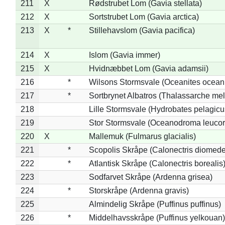
211
X
Rødstrubet Lom (Gavia stellata)
212
X
Sortstrubet Lom (Gavia arctica)
213
X
*
Stillehavslom (Gavia pacifica)
214
X
Islom (Gavia immer)
215
X
Hvidnæbbet Lom (Gavia adamsii)
216
*
Wilsons Stormsvale (Oceanites ocean
217
*
Sortbrynet Albatros (Thalassarche me
218
Lille Stormsvale (Hydrobates pelagicu
219
Stor Stormsvale (Oceanodroma leuco
220
X
Mallemuk (Fulmarus glacialis)
221
*
Scopolis Skråpe (Calonectris diomed
222
*
Atlantisk Skråpe (Calonectris borealis
223
Sodfarvet Skråpe (Ardenna grisea)
224
*
Storskråpe (Ardenna gravis)
225
Almindelig Skråpe (Puffinus puffinus)
226
*
Middelhavsskråpe (Puffinus yelkouan)