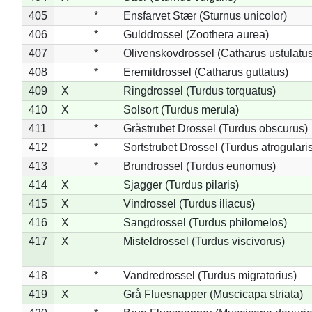
405
*
Ensfarvet Stær (Sturnus unicolor)
406
*
Gulddrossel (Zoothera aurea)
407
*
Olivenskovdrossel (Catharus ustulatus
408
*
Eremitdrossel (Catharus guttatus)
409
X
Ringdrossel (Turdus torquatus)
410
X
Solsort (Turdus merula)
411
*
Gråstrubet Drossel (Turdus obscurus)
412
*
Sortstrubet Drossel (Turdus atrogularis
413
*
Brundrossel (Turdus eunomus)
414
X
Sjagger (Turdus pilaris)
415
X
Vindrossel (Turdus iliacus)
416
X
Sangdrossel (Turdus philomelos)
417
X
Misteldrossel (Turdus viscivorus)
418
*
Vandredrossel (Turdus migratorius)
419
X
Grå Fluesnapper (Muscicapa striata)