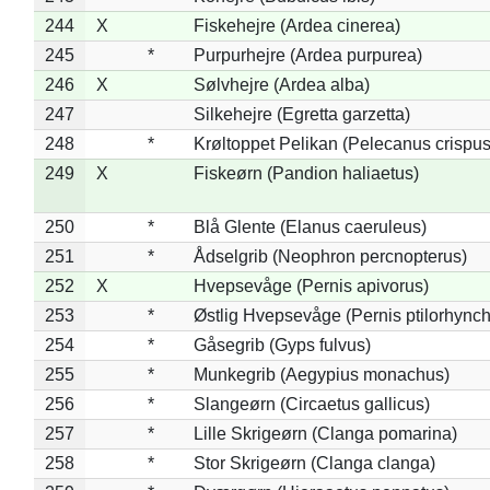
244
X
Fiskehejre (Ardea cinerea)
245
*
Purpurhejre (Ardea purpurea)
246
X
Sølvhejre (Ardea alba)
247
Silkehejre (Egretta garzetta)
248
*
Krøltoppet Pelikan (Pelecanus crispus
249
X
Fiskeørn (Pandion haliaetus)
250
*
Blå Glente (Elanus caeruleus)
251
*
Ådselgrib (Neophron percnopterus)
252
X
Hvepsevåge (Pernis apivorus)
253
*
Østlig Hvepsevåge (Pernis ptilorhync
254
*
Gåsegrib (Gyps fulvus)
255
*
Munkegrib (Aegypius monachus)
256
*
Slangeørn (Circaetus gallicus)
257
*
Lille Skrigeørn (Clanga pomarina)
258
*
Stor Skrigeørn (Clanga clanga)