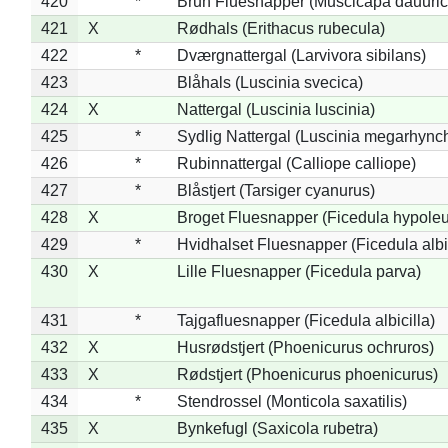
420
*
Brun Fluesnapper (Muscicapa dauuric
421
X
Rødhals (Erithacus rubecula)
422
*
Dværgnattergal (Larvivora sibilans)
423
Blåhals (Luscinia svecica)
424
X
Nattergal (Luscinia luscinia)
425
*
Sydlig Nattergal (Luscinia megarhync
426
*
Rubinnattergal (Calliope calliope)
427
*
Blåstjert (Tarsiger cyanurus)
428
X
Broget Fluesnapper (Ficedula hypole
429
*
Hvidhalset Fluesnapper (Ficedula albic
430
X
Lille Fluesnapper (Ficedula parva)
431
*
Tajgafluesnapper (Ficedula albicilla)
432
X
Husrødstjert (Phoenicurus ochruros)
433
X
Rødstjert (Phoenicurus phoenicurus)
434
*
Stendrossel (Monticola saxatilis)
435
X
Bynkefugl (Saxicola rubetra)