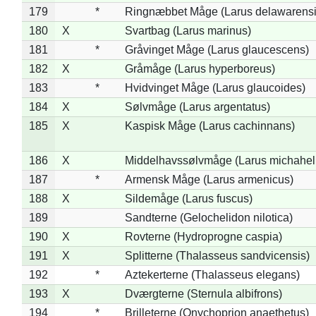
179
*
Ringnæbbet Måge (Larus delawarensi
180
X
Svartbag (Larus marinus)
181
*
Gråvinget Måge (Larus glaucescens)
182
X
Gråmåge (Larus hyperboreus)
183
*
Hvidvinget Måge (Larus glaucoides)
184
X
Sølvmåge (Larus argentatus)
185
X
Kaspisk Måge (Larus cachinnans)
186
X
Middelhavssølvmåge (Larus michahell
187
*
Armensk Måge (Larus armenicus)
188
X
Sildemåge (Larus fuscus)
189
Sandterne (Gelochelidon nilotica)
190
X
Rovterne (Hydroprogne caspia)
191
X
Splitterne (Thalasseus sandvicensis)
192
*
Aztekerterne (Thalasseus elegans)
193
X
Dværgterne (Sternula albifrons)
194
*
Brilleterne (Onychoprion anaethetus)