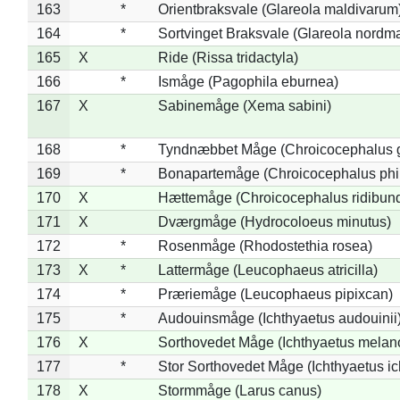
163
*
Orientbraksvale (Glareola maldivarum
164
*
Sortvinget Braksvale (Glareola nordm
165
X
Ride (Rissa tridactyla)
166
*
Ismåge (Pagophila eburnea)
167
X
Sabinemåge (Xema sabini)
168
*
Tyndnæbbet Måge (Chroicocephalus 
169
*
Bonapartemåge (Chroicocephalus phil
170
X
Hættemåge (Chroicocephalus ridibun
171
X
Dværgmåge (Hydrocoloeus minutus)
172
*
Rosenmåge (Rhodostethia rosea)
173
X
*
Lattermåge (Leucophaeus atricilla)
174
*
Præriemåge (Leucophaeus pipixcan)
175
*
Audouinsmåge (Ichthyaetus audouinii
176
X
Sorthovedet Måge (Ichthyaetus melan
177
*
Stor Sorthovedet Måge (Ichthyaetus ic
178
X
Stormmåge (Larus canus)