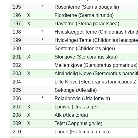
195
*
Rosenterne (Sterna dougallii)
196
X
Fjordterne (Sterna hirundo)
197
X
Havterne (Sterna paradisaea)
198
*
Hvidskægget Terne (Chlidonias hybrid
199
*
Hvidvinget Terne (Chlidonias leucopte
200
Sortterne (Chlidonias niger)
201
X
Storkjove (Stercorarius skua)
202
Mellemkjove (Stercorarius pomarinus)
203
X
Almindelig Kjove (Stercorarius parasit
204
Lille Kjove (Stercorarius longicaudus)
205
Søkonge (Alle alle)
206
*
Polarlomvie (Uria lomvia)
207
X
Lomvie (Uria aalge)
208
X
Alk (Alca torda)
209
X
Tejst (Cepphus grylle)
210
Lunde (Fratercula arctica)