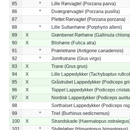
85
*
Lille Rørvagtel (Porzana parva)
86
*
Dværgrørvagtel (Porzana pusilla)
87
Plettet Rørvagtel (Porzana porzana)
88
*
Lille Sultanhøne (Porphyrio alleni)
89
X
Grønbenet Rørhøne (Gallinula chloro
90
X
Blishøne (Fulica atra)
91
*
Prærietrane (Antigone canadensis)
92
*
Jomfrutrane (Grus virgo)
93
X
Trane (Grus grus)
94
X
Lille Lappedykker (Tachybaptus ruficol
95
X
Gråstrubet Lappedykker (Podiceps gr
96
X
Toppet Lappedykker (Podiceps cristat
97
X
Nordisk Lappedykker (Podiceps auritu
98
Sorthalset Lappedykker (Podiceps nigri
99
*
Triel (Burhinus oedicnemus)
100
X
Strandskade (Haematopus ostralegus
101
*
Stylteløber (Himantopus himantopus)