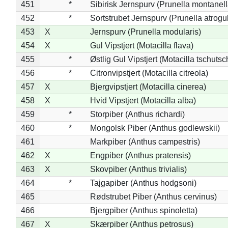
451
*
Sibirisk Jernspurv (Prunella montanell
452
*
Sortstrubet Jernspurv (Prunella atrogul
453
X
Jernspurv (Prunella modularis)
454
X
Gul Vipstjert (Motacilla flava)
455
*
Østlig Gul Vipstjert (Motacilla tschuts
456
*
Citronvipstjert (Motacilla citreola)
457
X
Bjergvipstjert (Motacilla cinerea)
458
X
Hvid Vipstjert (Motacilla alba)
459
*
Storpiber (Anthus richardi)
460
*
Mongolsk Piber (Anthus godlewskii)
461
Markpiber (Anthus campestris)
462
X
Engpiber (Anthus pratensis)
463
X
Skovpiber (Anthus trivialis)
464
*
Tajgapiber (Anthus hodgsoni)
465
Rødstrubet Piber (Anthus cervinus)
466
Bjergpiber (Anthus spinoletta)
467
X
Skærpiber (Anthus petrosus)