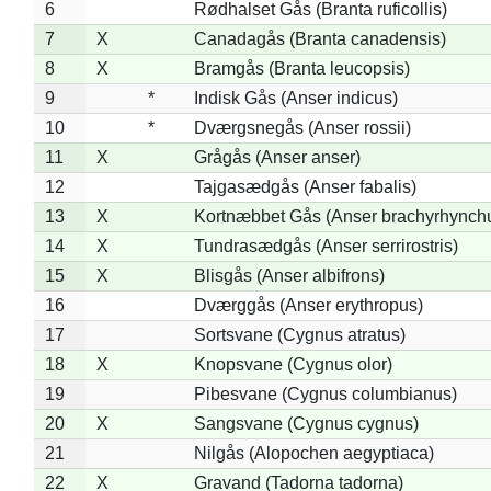
6
Rødhalset Gås (Branta ruficollis)
7
X
Canadagås (Branta canadensis)
8
X
Bramgås (Branta leucopsis)
9
*
Indisk Gås (Anser indicus)
10
*
Dværgsnegås (Anser rossii)
11
X
Grågås (Anser anser)
12
Tajgasædgås (Anser fabalis)
13
X
Kortnæbbet Gås (Anser brachyrhynch
14
X
Tundrasædgås (Anser serrirostris)
15
X
Blisgås (Anser albifrons)
16
Dværggås (Anser erythropus)
17
Sortsvane (Cygnus atratus)
18
X
Knopsvane (Cygnus olor)
19
Pibesvane (Cygnus columbianus)
20
X
Sangsvane (Cygnus cygnus)
21
Nilgås (Alopochen aegyptiaca)
22
X
Gravand (Tadorna tadorna)