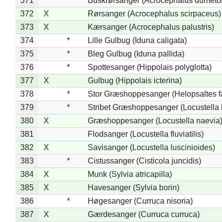
371
*
Buskrørsanger (Acrocephalus dumeto
372
X
Rørsanger (Acrocephalus scirpaceus)
373
X
Kærsanger (Acrocephalus palustris)
374
*
Lille Gulbug (Iduna caligata)
375
*
Bleg Gulbug (Iduna pallida)
376
*
Spottesanger (Hippolais polyglotta)
377
X
Gulbug (Hippolais icterina)
378
*
Stor Græshoppesanger (Helopsaltes fa
379
*
Stribet Græshoppesanger (Locustella 
380
X
Græshoppesanger (Locustella naevia
381
Flodsanger (Locustella fluviatilis)
382
X
Savisanger (Locustella luscinioides)
383
*
Cistussanger (Cisticola juncidis)
384
X
Munk (Sylvia atricapilla)
385
X
Havesanger (Sylvia borin)
386
*
Høgesanger (Curruca nisoria)
387
X
Gærdesanger (Curruca curruca)