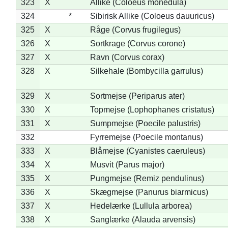
323
X
Allike (Coloeus monedula)
324
*
Sibirisk Allike (Coloeus dauuricus)
325
X
Råge (Corvus frugilegus)
326
X
Sortkrage (Corvus corone)
327
X
Ravn (Corvus corax)
328
X
Silkehale (Bombycilla garrulus)
329
X
Sortmejse (Periparus ater)
330
X
Topmejse (Lophophanes cristatus)
331
X
Sumpmejse (Poecile palustris)
332
Fyrremejse (Poecile montanus)
333
X
Blåmejse (Cyanistes caeruleus)
334
X
Musvit (Parus major)
335
X
Pungmejse (Remiz pendulinus)
336
X
Skægmejse (Panurus biarmicus)
337
X
Hedelærke (Lullula arborea)
338
X
Sanglærke (Alauda arvensis)