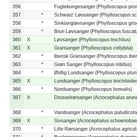
356
Fuglekongesanger (Phylloscopus pror
357
*
Schwarz' Løvsanger (Phylloscopus sc
358
*
Sinkiangløvsanger (Phylloscopus gris
359
*
Brun Løvsanger (Phylloscopus fuscat
360
X
Løvsanger (Phylloscopus trochilus)
361
X
Gransanger (Phylloscopus collybita)
362
*
Iberisk Gransanger (Phylloscopus iber
363
*
Grøn Sanger (Phylloscopus nitidus)
364
*
Østlig Lundsanger (Phylloscopus plum
365
X
Lundsanger (Phylloscopus trochiloide
366
*
Nordsanger (Phylloscopus borealis)
367
X
Drosselrørsanger (Acrocephalus arun
368
*
Vandsanger (Acrocephalus paludicola
369
X
Sivsanger (Acrocephalus schoenobae
370
*
Lille Rørsanger (Acrocephalus agricol