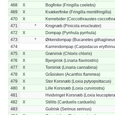
468
X
Bogfinke (Fringilla coelebs)
469
X
Kvækerfinke (Fringilla montifringilla)
470
X
Kernebider (Coccothraustes coccothra
471
*
Krognæb (Pinicola enucleator)
472
X
Dompap (Pyrrhula pyrrhula)
473
*
Ørkendompap (Bucanetes githagineus
474
Karmindompap (Carpodacus erythrinu
475
X
Grønirisk (Chloris chloris)
476
X
Bjergirisk (Linaria flavirostris)
477
X
Tornirisk (Linaria cannabina)
478
X
Gråsisken (Acanthis flammea)
479
X
Stor Korsnæb (Loxia pytyopsittacus)
480
X
Lille Korsnæb (Loxia curvirostra)
481
Hvidvinget Korsnæb (Loxia leucoptera
482
X
Stillits (Carduelis carduelis)
483
Gulirisk (Serinus serinus)