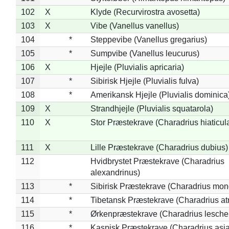
102
X
Klyde (Recurvirostra avosetta)
103
X
Vibe (Vanellus vanellus)
104
*
Steppevibe (Vanellus gregarius)
105
*
Sumpvibe (Vanellus leucurus)
106
X
Hjejle (Pluvialis apricaria)
107
*
Sibirisk Hjejle (Pluvialis fulva)
108
*
Amerikansk Hjejle (Pluvialis dominica
109
X
Strandhjejle (Pluvialis squatarola)
110
X
Stor Præstekrave (Charadrius hiaticul
111
X
Lille Præstekrave (Charadrius dubius)
112
Hvidbrystet Præstekrave (Charadrius
alexandrinus)
113
*
Sibirisk Præstekrave (Charadrius mon
114
*
Tibetansk Præstekrave (Charadrius atr
115
*
Ørkenpræstekrave (Charadrius leschen
116
*
Kaspisk Præstekrave (Charadrius asia