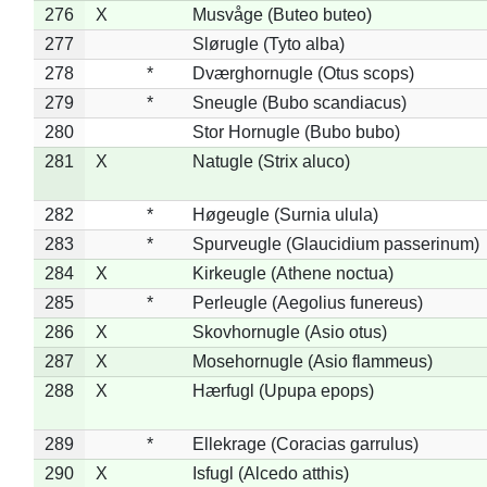
276
X
Musvåge (Buteo buteo)
277
Slørugle (Tyto alba)
278
*
Dværghornugle (Otus scops)
279
*
Sneugle (Bubo scandiacus)
280
Stor Hornugle (Bubo bubo)
281
X
Natugle (Strix aluco)
282
*
Høgeugle (Surnia ulula)
283
*
Spurveugle (Glaucidium passerinum)
284
X
Kirkeugle (Athene noctua)
285
*
Perleugle (Aegolius funereus)
286
X
Skovhornugle (Asio otus)
287
X
Mosehornugle (Asio flammeus)
288
X
Hærfugl (Upupa epops)
289
*
Ellekrage (Coracias garrulus)
290
X
Isfugl (Alcedo atthis)