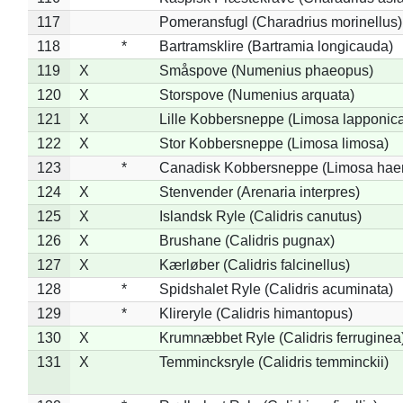
117
Pomeransfugl (Charadrius morinellus)
118
*
Bartramsklire (Bartramia longicauda)
119
X
Småspove (Numenius phaeopus)
120
X
Storspove (Numenius arquata)
121
X
Lille Kobbersneppe (Limosa lapponic
122
X
Stor Kobbersneppe (Limosa limosa)
123
*
Canadisk Kobbersneppe (Limosa hae
124
X
Stenvender (Arenaria interpres)
125
X
Islandsk Ryle (Calidris canutus)
126
X
Brushane (Calidris pugnax)
127
X
Kærløber (Calidris falcinellus)
128
*
Spidshalet Ryle (Calidris acuminata)
129
*
Klireryle (Calidris himantopus)
130
X
Krumnæbbet Ryle (Calidris ferruginea
131
X
Temmincksryle (Calidris temminckii)