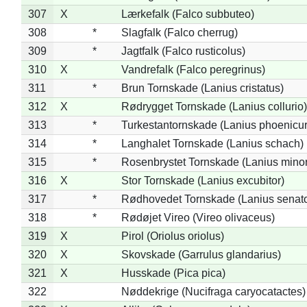
307
X
Lærkefalk (Falco subbuteo)
308
*
Slagfalk (Falco cherrug)
309
*
Jagtfalk (Falco rusticolus)
310
X
Vandrefalk (Falco peregrinus)
311
*
Brun Tornskade (Lanius cristatus)
312
X
Rødrygget Tornskade (Lanius collurio)
313
*
Turkestantornskade (Lanius phoenicur
314
*
Langhalet Tornskade (Lanius schach)
315
*
Rosenbrystet Tornskade (Lanius minor
316
X
Stor Tornskade (Lanius excubitor)
317
*
Rødhovedet Tornskade (Lanius senato
318
*
Rødøjet Vireo (Vireo olivaceus)
319
X
Pirol (Oriolus oriolus)
320
X
Skovskade (Garrulus glandarius)
321
X
Husskade (Pica pica)
322
Nøddekrige (Nucifraga caryocatactes)