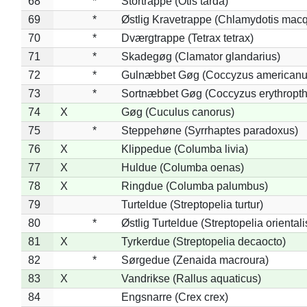
68
*
Stortrappe (Otis tarda)
69
*
Østlig Kravetrappe (Chlamydotis macq
70
*
Dværgtrappe (Tetrax tetrax)
71
*
Skadegøg (Clamator glandarius)
72
*
Gulnæbbet Gøg (Coccyzus americanu
73
*
Sortnæbbet Gøg (Coccyzus erythropt
74
X
Gøg (Cuculus canorus)
75
*
Steppehøne (Syrrhaptes paradoxus)
76
X
Klippedue (Columba livia)
77
X
Huldue (Columba oenas)
78
X
Ringdue (Columba palumbus)
79
Turteldue (Streptopelia turtur)
80
*
Østlig Turteldue (Streptopelia orientali
81
X
Tyrkerdue (Streptopelia decaocto)
82
*
Sørgedue (Zenaida macroura)
83
X
Vandrikse (Rallus aquaticus)
84
Engsnarre (Crex crex)