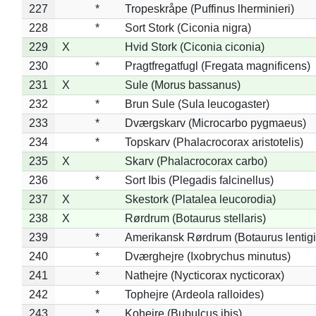
227
*
Tropeskråpe (Puffinus lherminieri)
228
*
Sort Stork (Ciconia nigra)
229
X
Hvid Stork (Ciconia ciconia)
230
*
Pragtfregatfugl (Fregata magnificens)
231
X
Sule (Morus bassanus)
232
*
Brun Sule (Sula leucogaster)
233
*
Dværgskarv (Microcarbo pygmaeus)
234
*
Topskarv (Phalacrocorax aristotelis)
235
X
Skarv (Phalacrocorax carbo)
236
*
Sort Ibis (Plegadis falcinellus)
237
X
Skestork (Platalea leucorodia)
238
X
Rørdrum (Botaurus stellaris)
239
*
Amerikansk Rørdrum (Botaurus lentig
240
*
Dværghejre (Ixobrychus minutus)
241
*
Nathejre (Nycticorax nycticorax)
242
*
Tophejre (Ardeola ralloides)
243
*
Kohejre (Bubulcus ibis)