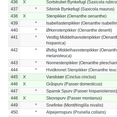
436
X
Sortstrubet Bynkefugl (Saxicola rubico
437
*
Sibirisk Bynkefugl (Saxicola maurus)
438
X
Stenpikker (Oenanthe oenanthe)
439
*
Isabellastenpikker (Oenanthe isabelli
440
*
Ørkenstenpikker (Oenanthe deserti)
441
*
Vestlig Middelhavsstenpikker (Oenant
hispanica)
442
*
Østlig Middelhavsstenpikker (Oenant
melanoleuca)
443
*
Nonnestenpikker (Oenanthe pleschan
444
*
Hvidkronet Stenpikker (Oenanthe leu
445
X
Vandstær (Cinclus cinclus)
446
X
Gråspurv (Passer domesticus)
447
*
Spansk Spurv (Passer hispaniolensis)
448
X
Skovspurv (Passer montanus)
449
*
Snefinke (Montifringilla nivalis)
450
*
Alpejernspurv (Prunella collaris)