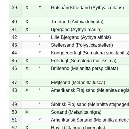
39
X
*
Halsbåndstroldand (Aythya collaris)
40
X
Troldand (Aythya fuligula)
41
X
Bjergand (Aythya marila)
42
*
Lille Bjergand (Aythya affinis)
43
*
Stellersand (Polysticta stelleri)
44
*
Kongeederfugl (Somateria spectabilis
45
X
Ederfugl (Somateria mollissima)
46
X
*
Brilleand (Melanitta perspicillata)
47
X
Fløjlsand (Melanitta fusca)
48
X
*
Amerikansk Fløjlsand (Melanitta degla
49
*
Sibirisk Fløjlsand (Melanitta stejnegeri
50
X
Sortand (Melanitta nigra)
51
*
Amerikansk Sortand (Melanitta ameri
52
X
Havlit (Clangula hyemalis)