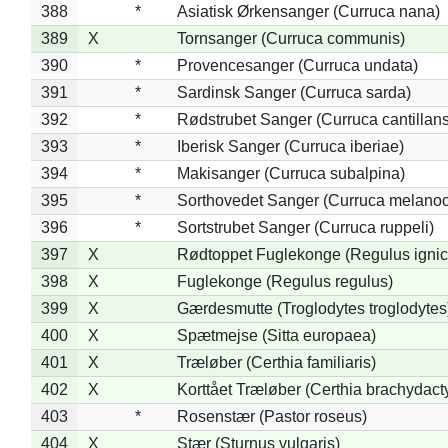
388
*
Asiatisk Ørkensanger (Curruca nana)
389
X
Tornsanger (Curruca communis)
390
*
Provencesanger (Curruca undata)
391
*
Sardinsk Sanger (Curruca sarda)
392
*
Rødstrubet Sanger (Curruca cantillans
393
*
Iberisk Sanger (Curruca iberiae)
394
*
Makisanger (Curruca subalpina)
395
*
Sorthovedet Sanger (Curruca melano
396
*
Sortstrubet Sanger (Curruca ruppeli)
397
X
Rødtoppet Fuglekonge (Regulus ignica
398
X
Fuglekonge (Regulus regulus)
399
X
Gærdesmutte (Troglodytes troglodytes
400
X
Spætmejse (Sitta europaea)
401
X
Træløber (Certhia familiaris)
402
X
Korttået Træløber (Certhia brachydact
403
*
Rosenstær (Pastor roseus)
404
X
Stær (Sturnus vulgaris)