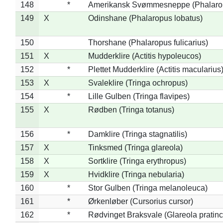
148
*
Amerikansk Svømmesneppe (Phalaropu
149
X
Odinshane (Phalaropus lobatus)
150
Thorshane (Phalaropus fulicarius)
151
X
Mudderklire (Actitis hypoleucos)
152
*
Plettet Mudderklire (Actitis macularius
153
X
Svaleklire (Tringa ochropus)
154
*
Lille Gulben (Tringa flavipes)
155
X
Rødben (Tringa totanus)
156
*
Damklire (Tringa stagnatilis)
157
X
Tinksmed (Tringa glareola)
158
X
Sortklire (Tringa erythropus)
159
X
Hvidklire (Tringa nebularia)
160
*
Stor Gulben (Tringa melanoleuca)
161
*
Ørkenløber (Cursorius cursor)
162
*
Rødvinget Braksvale (Glareola pratinc