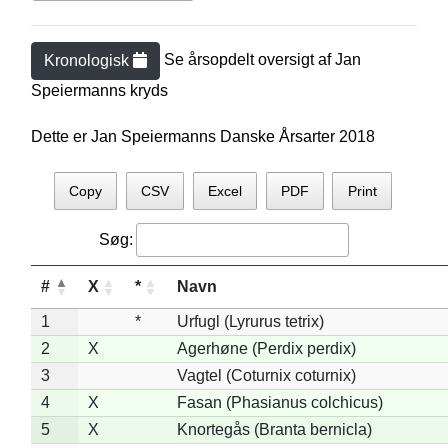
Se årsopdelt oversigt af
Jan
Kronologisk
Speiermann
s kryds
Dette er Jan Speiermanns Danske Årsarter 2018
Copy
CSV
Excel
PDF
Print
Søg:
#
X
*
Navn
1
*
Urfugl (Lyrurus tetrix)
2
X
Agerhøne (Perdix perdix)
3
Vagtel (Coturnix coturnix)
4
X
Fasan (Phasianus colchicus)
5
X
Knortegås (Branta bernicla)