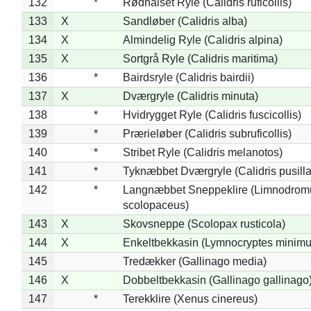
132
*
Rødhalset Ryle (Calidris ruficollis)
133
X
Sandløber (Calidris alba)
134
X
Almindelig Ryle (Calidris alpina)
135
X
Sortgrå Ryle (Calidris maritima)
136
*
Bairdsryle (Calidris bairdii)
137
X
Dværgryle (Calidris minuta)
138
*
Hvidrygget Ryle (Calidris fuscicollis)
139
*
Prærieløber (Calidris subruficollis)
140
*
Stribet Ryle (Calidris melanotos)
141
*
Tyknæbbet Dværgryle (Calidris pusilla
142
*
Langnæbbet Sneppeklire (Limnodrom
scolopaceus)
143
X
Skovsneppe (Scolopax rusticola)
144
X
Enkeltbekkasin (Lymnocryptes minimu
145
Tredækker (Gallinago media)
146
X
Dobbeltbekkasin (Gallinago gallinago
147
*
Terekklire (Xenus cinereus)