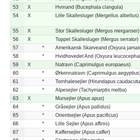
53
X
Hvinand (Bucephala clangula)
54
X
Lille Skallesluger (Mergellus albellus)
55
X
Stor Skallesluger (Mergus merganser)
56
X
Toppet Skallesluger (Mergus serrator)
57
*
Amerikansk Skarveand (Oxyura jamai
58
*
Hvidhovedet And (Oxyura leucocepha
59
X
Natravn (Caprimulgus europaeus)
60
*
Ørkennatravn (Caprimulgus aegyptius
61
*
Tornhalesejler (Hirundapus caudacutu
62
*
Alpesejler (Tachymarptis melba)
63
X
Mursejler (Apus apus)
64
*
Gråsejler (Apus pallidus)
65
*
Orientsejler (Apus pacificus)
66
*
Lille Sejler (Apus affinis)
67
*
Kaffersejler (Apus caffer)