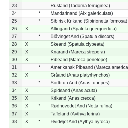
23
Rustand (Tadorna ferruginea)
24
*
Mandarinand (Aix galericulata)
25
*
Sibirisk Krikand (Sibirionetta formosa)
26
X
Atlingand (Spatula querquedula)
27
*
Blåvinget And (Spatula discors)
28
X
Skeand (Spatula clypeata)
29
X
Knarand (Mareca strepera)
30
X
Pibeand (Mareca penelope)
31
*
Amerikansk Pibeand (Mareca america
32
X
Gråand (Anas platyrhynchos)
33
*
Sortbrun And (Anas rubripes)
34
X
Spidsand (Anas acuta)
35
X
Krikand (Anas crecca)
36
X
*
Rødhovedet And (Netta rufina)
37
X
Taffeland (Aythya ferina)
38
X
*
Hvidøjet And (Aythya nyroca)