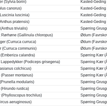
 (Sylvia borin)
Kasted-Geding
lus canorus)
Kasted-Geding
(Luscinia luscinia)
Kasted-Geding
Anthus pratensis)
Kasted-Geding
(Anthus trivialis)
Spørring Grusg
 Rørhøne (Gallinula chloropus)
Ødum (Favrsko
er (Curruca curruca)
Ødum (Favrsko
r (Curruca communis)
Ødum (Favrsko
(Emberiza calandra)
Spørring Kær (
t Lappedykker (Podiceps grisegena)
Spørring Kær (
asianus colchicus)
Spørring Kær (
 (Passer montanus)
Spørring Kær (
(Prunella modularis)
Spørring Grusg
(Hirundo rustica)
Spørring Grusg
(Phylloscopus trochilus)
Spørring Grusg
ircus aeruginosus)
Spørring Grusg