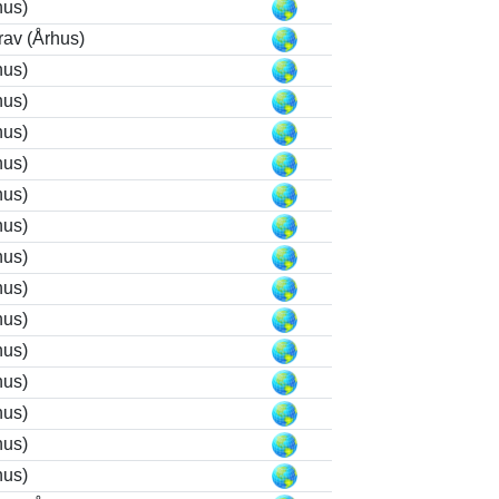
hus)
rav (Århus)
hus)
hus)
hus)
hus)
hus)
hus)
hus)
hus)
hus)
hus)
hus)
hus)
hus)
hus)