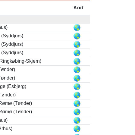
Kort
hus)
 (Syddjurs)
 (Syddjurs)
 (Syddjurs)
Ringkøbing-Skjern)
Tønder)
Tønder)
ge (Esbjerg)
Tønder)
 Rømø (Tønder)
 Rømø (Tønder)
hus)
Århus)