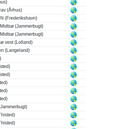
hus)
rav (Århus)
 N (Frederikshavn)
 Midtsø (Jammerbugt)
 Midtsø (Jammerbugt)
ø vest (Lolland)
vn (Langeland)
)
sted)
sted)
ted)
ted)
ted)
(Jammerbugt)
Thisted)
Thisted)