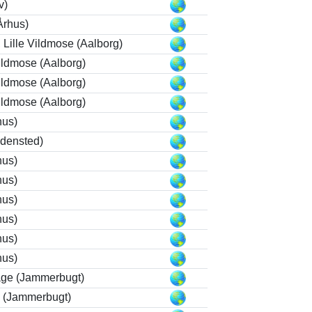
v)
Århus)
Lille Vildmose (Aalborg)
Vildmose (Aalborg)
Vildmose (Aalborg)
Vildmose (Aalborg)
hus)
densted)
hus)
hus)
hus)
hus)
hus)
hus)
age (Jammerbugt)
d (Jammerbugt)