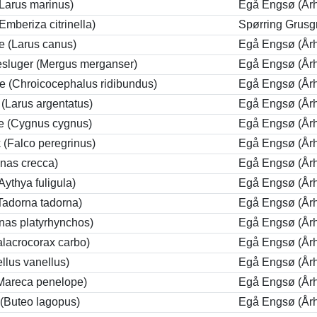
Larus marinus)
Egå Engsø (År
Emberiza citrinella)
Spørring Grusg
 (Larus canus)
Egå Engsø (År
lesluger (Mergus merganser)
Egå Engsø (År
 (Chroicocephalus ridibundus)
Egå Engsø (År
(Larus argentatus)
Egå Engsø (År
 (Cygnus cygnus)
Egå Engsø (År
 (Falco peregrinus)
Egå Engsø (År
Anas crecca)
Egå Engsø (År
Aythya fuligula)
Egå Engsø (År
Tadorna tadorna)
Egå Engsø (År
nas platyrhynchos)
Egå Engsø (År
alacrocorax carbo)
Egå Engsø (År
llus vanellus)
Egå Engsø (År
Mareca penelope)
Egå Engsø (År
 (Buteo lagopus)
Egå Engsø (År