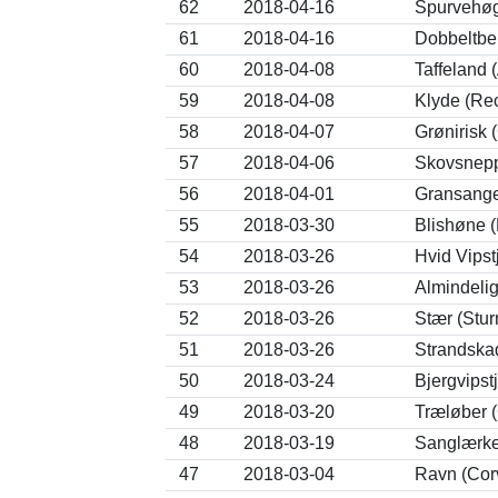
62
2018-04-16
Spurvehøg 
61
2018-04-16
Dobbeltbek
60
2018-04-08
Taffeland 
59
2018-04-08
Klyde (Rec
58
2018-04-07
Grønirisk (
57
2018-04-06
Skovsnepp
56
2018-04-01
Gransanger
55
2018-03-30
Blishøne (
54
2018-03-26
Hvid Vipstj
53
2018-03-26
Almindelig
52
2018-03-26
Stær (Stur
51
2018-03-26
Strandska
50
2018-03-24
Bjergvipstj
49
2018-03-20
Træløber (
48
2018-03-19
Sanglærke
47
2018-03-04
Ravn (Cor