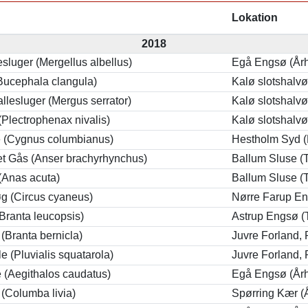
Lokation
2018
lesluger (Mergellus albellus)
Egå Engsø (År
Bucephala clangula)
Kalø slotshalvø
llesluger (Mergus serrator)
Kalø slotshalvø
Plectrophenax nivalis)
Kalø slotshalvø
 (Cygnus columbianus)
Hestholm Syd (
t Gås (Anser brachyrhynchus)
Ballum Sluse (
(Anas acuta)
Ballum Sluse (
g (Circus cyaneus)
Nørre Farup En
Branta leucopsis)
Astrup Engsø (
(Branta bernicla)
Juvre Forland,
le (Pluvialis squatarola)
Juvre Forland,
 (Aegithalos caudatus)
Egå Engsø (År
(Columba livia)
Spørring Kær (