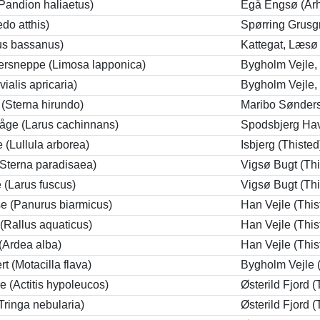
Pandion haliaetus)
Egå Engsø (År
edo atthis)
Spørring Grusg
us bassanus)
Kattegat, Læsø
bersneppe (Limosa lapponica)
Bygholm Vejle,
vialis apricaria)
Bygholm Vejle,
 (Sterna hirundo)
Maribo Sønders
åge (Larus cachinnans)
Spodsbjerg Ha
(Lullula arborea)
Isbjerg (Thisted
(Sterna paradisaea)
Vigsø Bugt (Thi
 (Larus fuscus)
Vigsø Bugt (Thi
 (Panurus biarmicus)
Han Vejle (This
(Rallus aquaticus)
Han Vejle (This
(Ardea alba)
Han Vejle (This
rt (Motacilla flava)
Bygholm Vejle 
e (Actitis hypoleucos)
Østerild Fjord (
(Tringa nebularia)
Østerild Fjord (