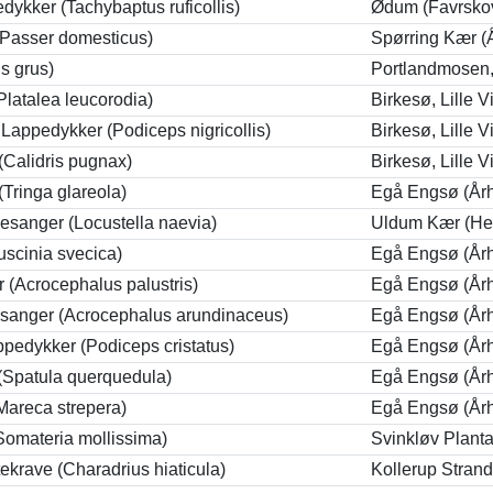
edykker (Tachybaptus ruficollis)
Ødum (Favrsko
(Passer domesticus)
Spørring Kær (
s grus)
Portlandmosen, 
Platalea leucorodia)
Birkesø, Lille 
 Lappedykker (Podiceps nigricollis)
Birkesø, Lille 
(Calidris pugnax)
Birkesø, Lille 
Tringa glareola)
Egå Engsø (År
sanger (Locustella naevia)
Uldum Kær (He
uscinia svecica)
Egå Engsø (År
 (Acrocephalus palustris)
Egå Engsø (År
rsanger (Acrocephalus arundinaceus)
Egå Engsø (År
pedykker (Podiceps cristatus)
Egå Engsø (År
(Spatula querquedula)
Egå Engsø (År
Mareca strepera)
Egå Engsø (År
Somateria mollissima)
Svinkløv Plant
ekrave (Charadrius hiaticula)
Kollerup Stran