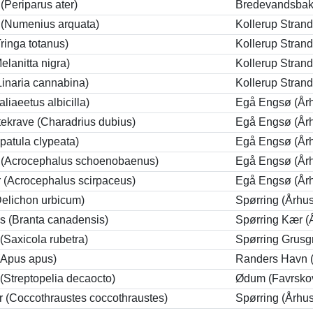
(Periparus ater)
Bredevandsbak
 (Numenius arquata)
Kollerup Stran
ringa totanus)
Kollerup Stran
elanitta nigra)
Kollerup Stran
(Linaria cannabina)
Kollerup Stran
liaeetus albicilla)
Egå Engsø (År
tekrave (Charadrius dubius)
Egå Engsø (År
patula clypeata)
Egå Engsø (År
 (Acrocephalus schoenobaenus)
Egå Engsø (År
 (Acrocephalus scirpaceus)
Egå Engsø (År
Delichon urbicum)
Spørring (Århu
 (Branta canadensis)
Spørring Kær (
(Saxicola rubetra)
Spørring Grusg
(Apus apus)
Randers Havn 
(Streptopelia decaocto)
Ødum (Favrsko
r (Coccothraustes coccothraustes)
Spørring (Århu