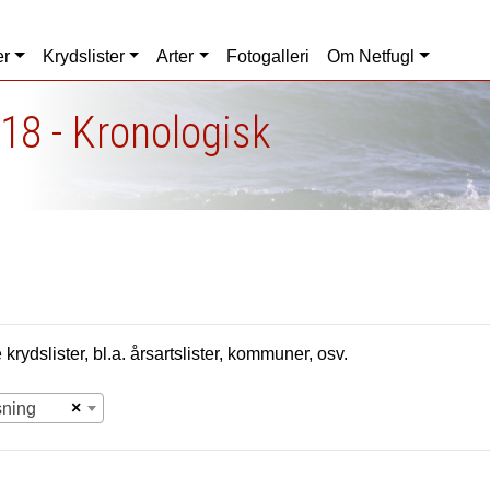
er
Krydslister
Arter
Fotogalleri
Om Netfugl
18 - Kronologisk
krydslister, bl.a. årsartslister, kommuner, osv.
×
sning