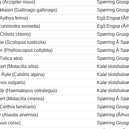
(Accipiter nisus)
Spørring Grusg
kasin (Gallinago gallinago)
Spørring Grusg
(Aythya ferina)
Egå Engsø (År
urvirostra avosetta)
Egå Engsø (År
Chloris chloris)
Spørring Grusg
e (Scolopax rusticola)
Spørring Å Spør
 (Phylloscopus collybita)
Spørring Å Spør
Fulica atra)
Spørring Grusg
ert (Motacilla alba)
Kalø slotshalvø
 Ryle (Calidris alpina)
Kalø slotshalvø
nus vulgaris)
Kalø slotshalvø
de (Haematopus ostralegus)
Kalø slotshalvø
ert (Motacilla cinerea)
Spørring Å Spør
Certhia familiaris)
Spørring Grusg
 (Alauda arvensis)
Spørring (Århu
vus corax)
Spørring Grusg