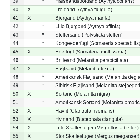
39
*
Halsbåndstroldand (Aythya collaris)
40
X
Troldand (Aythya fuligula)
41
X
Bjergand (Aythya marila)
42
*
Lille Bjergand (Aythya affinis)
43
*
Stellersand (Polysticta stelleri)
44
*
Kongeederfugl (Somateria spectabilis
45
X
Ederfugl (Somateria mollissima)
46
*
Brilleand (Melanitta perspicillata)
47
X
Fløjlsand (Melanitta fusca)
48
*
Amerikansk Fløjlsand (Melanitta degla
49
*
Sibirisk Fløjlsand (Melanitta stejnegeri
50
X
Sortand (Melanitta nigra)
51
*
Amerikansk Sortand (Melanitta ameri
52
X
Havlit (Clangula hyemalis)
53
X
Hvinand (Bucephala clangula)
54
X
Lille Skallesluger (Mergellus albellus)
55
X
Stor Skallesluger (Mergus merganser)