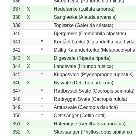
336
Skægmejse (Panurus biarmicus)
337
X
Hedelærke (Lullula arborea)
338
X
Sanglærke (Alauda arvensis)
339
Toplærke (Galerida cristata)
340
Bjerglærke (Eremophila alpestris)
341
*
Korttået Lærke (Calandrella brachydac
342
*
Østlig Kalanderlærke (Melanocorypha
343
X
Digesvale (Riparia riparia)
344
X
Landsvale (Hirundo rustica)
345
*
Klippesvale (Ptyonoprogne rupestris)
346
X
Bysvale (Delichon urbicum)
347
*
Rødbrystet Svale (Cecropis semirufa)
348
*
Rødrygget Svale (Cecropis rufula)
349
*
Amursvale (Cecropis daurica)
350
*
Cettisanger (Cettia cetti)
351
X
Halemejse (Aegithalos caudatus)
352
X
Skovsanger (Phylloscopus sibilatrix)