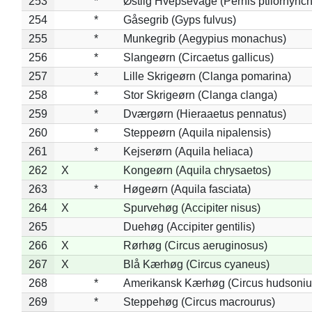
253
*
Østlig Hvepsevåge (Pernis ptilorhync
254
*
Gåsegrib (Gyps fulvus)
255
*
Munkegrib (Aegypius monachus)
256
*
Slangeørn (Circaetus gallicus)
257
*
Lille Skrigeørn (Clanga pomarina)
258
*
Stor Skrigeørn (Clanga clanga)
259
*
Dværgørn (Hieraaetus pennatus)
260
*
Steppeørn (Aquila nipalensis)
261
*
Kejserørn (Aquila heliaca)
262
X
Kongeørn (Aquila chrysaetos)
263
*
Høgeørn (Aquila fasciata)
264
X
Spurvehøg (Accipiter nisus)
265
Duehøg (Accipiter gentilis)
266
X
Rørhøg (Circus aeruginosus)
267
X
Blå Kærhøg (Circus cyaneus)
268
*
Amerikansk Kærhøg (Circus hudsoniu
269
*
Steppehøg (Circus macrourus)