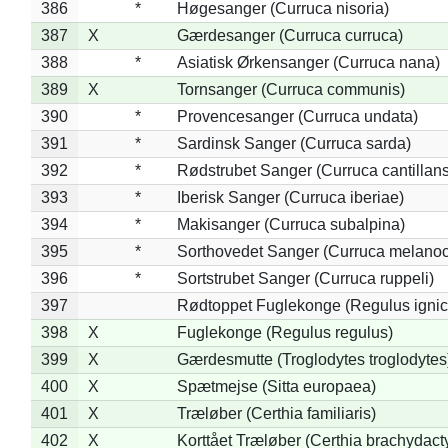
386
*
Høgesanger (Curruca nisoria)
387
X
Gærdesanger (Curruca curruca)
388
*
Asiatisk Ørkensanger (Curruca nana)
389
X
Tornsanger (Curruca communis)
390
*
Provencesanger (Curruca undata)
391
*
Sardinsk Sanger (Curruca sarda)
392
*
Rødstrubet Sanger (Curruca cantillans
393
*
Iberisk Sanger (Curruca iberiae)
394
*
Makisanger (Curruca subalpina)
395
*
Sorthovedet Sanger (Curruca melano
396
*
Sortstrubet Sanger (Curruca ruppeli)
397
Rødtoppet Fuglekonge (Regulus ignica
398
X
Fuglekonge (Regulus regulus)
399
X
Gærdesmutte (Troglodytes troglodytes
400
X
Spætmejse (Sitta europaea)
401
X
Træløber (Certhia familiaris)
402
X
Korttået Træløber (Certhia brachydact