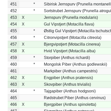
451
*
Sibirisk Jernspurv (Prunella montanell
452
*
Sortstrubet Jernspurv (Prunella atrogul
453
X
Jernspurv (Prunella modularis)
454
X
Gul Vipstjert (Motacilla flava)
455
*
Østlig Gul Vipstjert (Motacilla tschuts
456
*
Citronvipstjert (Motacilla citreola)
457
X
Bjergvipstjert (Motacilla cinerea)
458
X
Hvid Vipstjert (Motacilla alba)
459
*
Storpiber (Anthus richardi)
460
*
Mongolsk Piber (Anthus godlewskii)
461
Markpiber (Anthus campestris)
462
X
Engpiber (Anthus pratensis)
463
X
Skovpiber (Anthus trivialis)
464
*
Tajgapiber (Anthus hodgsoni)
465
Rødstrubet Piber (Anthus cervinus)
466
X
Bjergpiber (Anthus spinoletta)