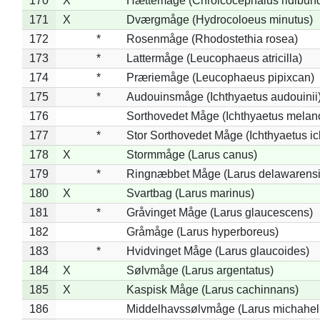
170
X
Hættemåge (Chroicocephalus ridibun
171
X
Dværgmåge (Hydrocoloeus minutus)
172
*
Rosenmåge (Rhodostethia rosea)
173
*
Lattermåge (Leucophaeus atricilla)
174
*
Præriemåge (Leucophaeus pipixcan)
175
*
Audouinsmåge (Ichthyaetus audouinii
176
Sorthovedet Måge (Ichthyaetus melan
177
*
Stor Sorthovedet Måge (Ichthyaetus ic
178
X
Stormmåge (Larus canus)
179
*
Ringnæbbet Måge (Larus delawarensi
180
X
Svartbag (Larus marinus)
181
*
Gråvinget Måge (Larus glaucescens)
182
Gråmåge (Larus hyperboreus)
183
*
Hvidvinget Måge (Larus glaucoides)
184
X
Sølvmåge (Larus argentatus)
185
X
Kaspisk Måge (Larus cachinnans)
186
Middelhavssølvmåge (Larus michahell