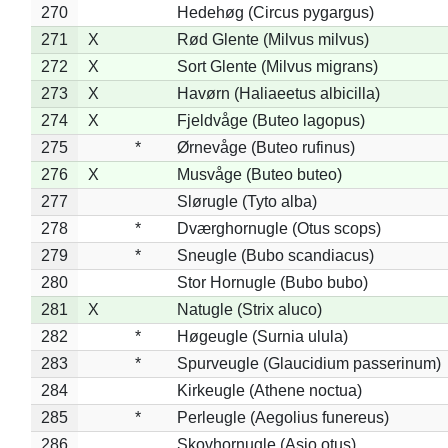
270
Hedehøg (Circus pygargus)
271
X
Rød Glente (Milvus milvus)
272
X
Sort Glente (Milvus migrans)
273
X
Havørn (Haliaeetus albicilla)
274
X
Fjeldvåge (Buteo lagopus)
275
*
Ørnevåge (Buteo rufinus)
276
X
Musvåge (Buteo buteo)
277
Slørugle (Tyto alba)
278
*
Dværghornugle (Otus scops)
279
*
Sneugle (Bubo scandiacus)
280
Stor Hornugle (Bubo bubo)
281
X
Natugle (Strix aluco)
282
*
Høgeugle (Surnia ulula)
283
*
Spurveugle (Glaucidium passerinum)
284
Kirkeugle (Athene noctua)
285
*
Perleugle (Aegolius funereus)
286
Skovhornugle (Asio otus)