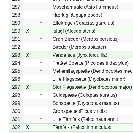
287
Mosehornugle (Asio flammeus)
288
Hærfugl (Upupa epops)
289
*
Ellekrage (Coracias garrulus)
290
X
Isfugl (Alcedo atthis)
291
*
Grøn Biæder (Merops persicus)
292
Biæder (Merops apiaster)
293
X
Vendehals (Jynx torquilla)
294
*
Tretået Spætte (Picoides tridactylus)
295
*
Mellemflagspætte (Dendrocoptes med
296
Lille Flagspætte (Dryobates minor)
297
X
Stor Flagspætte (Dendrocopos major)
298
*
Guldspætte (Colaptes auratus)
299
Sortspætte (Dryocopus martius)
300
Grønspætte (Picus viridis)
301
*
Lille Tårnfalk (Falco naumanni)
302
X
Tårnfalk (Falco tinnunculus)