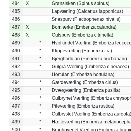
484
X
Grønsisken (Spinus spinus)
485
Lapværling (Calcarius lapponicus)
486
Snespurv (Plectrophenax nivalis)
487
X
Bomlærke (Emberiza calandra)
488
X
Gulspurv (Emberiza citrinella)
489
*
Hvidkindet Værling (Emberiza leucoc
490
*
Klippeværling (Emberiza cia)
491
*
Bjerghortulan (Emberiza buchanani)
492
*
Gulgrå Værling (Emberiza cineracea)
493
Hortulan (Emberiza hortulana)
494
*
Gærdeværling (Emberiza cirlus)
495
*
Dværgværling (Emberiza pusilla)
496
*
Gulbrynet Værling (Emberiza chrysoph
497
*
Pileværling (Emberiza rustica)
498
*
Gulbrystet Værling (Emberiza aureola
499
*
Hætteværling (Emberiza melanocepha
500
*
Brunhovedet Værling (Emberiza bruni