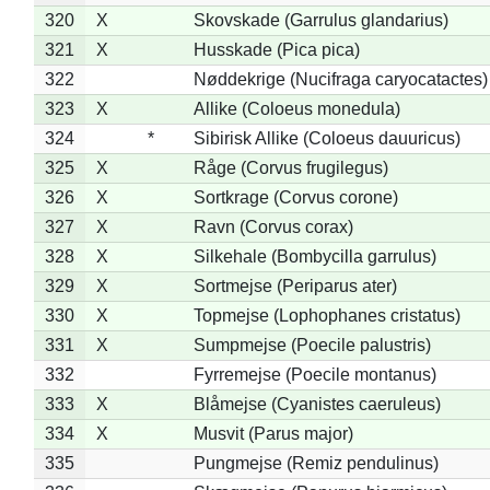
320
X
Skovskade (Garrulus glandarius)
321
X
Husskade (Pica pica)
322
Nøddekrige (Nucifraga caryocatactes)
323
X
Allike (Coloeus monedula)
324
*
Sibirisk Allike (Coloeus dauuricus)
325
X
Råge (Corvus frugilegus)
326
X
Sortkrage (Corvus corone)
327
X
Ravn (Corvus corax)
328
X
Silkehale (Bombycilla garrulus)
329
X
Sortmejse (Periparus ater)
330
X
Topmejse (Lophophanes cristatus)
331
X
Sumpmejse (Poecile palustris)
332
Fyrremejse (Poecile montanus)
333
X
Blåmejse (Cyanistes caeruleus)
334
X
Musvit (Parus major)
335
Pungmejse (Remiz pendulinus)