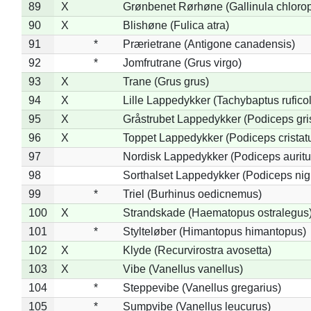
89
X
Grønbenet Rørhøne (Gallinula chloro
90
X
Blishøne (Fulica atra)
91
*
Prærietrane (Antigone canadensis)
92
*
Jomfrutrane (Grus virgo)
93
X
Trane (Grus grus)
94
X
Lille Lappedykker (Tachybaptus ruficol
95
X
Gråstrubet Lappedykker (Podiceps gr
96
X
Toppet Lappedykker (Podiceps cristat
97
Nordisk Lappedykker (Podiceps auritu
98
Sorthalset Lappedykker (Podiceps nigri
99
*
Triel (Burhinus oedicnemus)
100
X
Strandskade (Haematopus ostralegus
101
*
Stylteløber (Himantopus himantopus)
102
X
Klyde (Recurvirostra avosetta)
103
X
Vibe (Vanellus vanellus)
104
*
Steppevibe (Vanellus gregarius)
105
*
Sumpvibe (Vanellus leucurus)