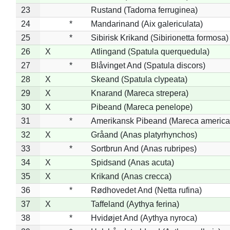
23
Rustand (Tadorna ferruginea)
24
*
Mandarinand (Aix galericulata)
25
*
Sibirisk Krikand (Sibirionetta formosa)
26
X
Atlingand (Spatula querquedula)
27
*
Blåvinget And (Spatula discors)
28
X
Skeand (Spatula clypeata)
29
X
Knarand (Mareca strepera)
30
X
Pibeand (Mareca penelope)
31
*
Amerikansk Pibeand (Mareca america
32
X
Gråand (Anas platyrhynchos)
33
*
Sortbrun And (Anas rubripes)
34
X
Spidsand (Anas acuta)
35
X
Krikand (Anas crecca)
36
*
Rødhovedet And (Netta rufina)
37
X
Taffeland (Aythya ferina)
38
*
Hvidøjet And (Aythya nyroca)