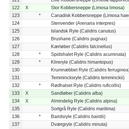
122
X
Stor Kobbersneppe (Limosa limosa)
123
*
Canadisk Kobbersneppe (Limosa hae
124
Stenvender (Arenaria interpres)
125
Islandsk Ryle (Calidris canutus)
126
Brushane (Calidris pugnax)
127
Kærløber (Calidris falcinellus)
128
*
Spidshalet Ryle (Calidris acuminata)
129
*
Klireryle (Calidris himantopus)
130
Krumnæbbet Ryle (Calidris ferruginea
131
Temmincksryle (Calidris temminckii)
132
*
Rødhalset Ryle (Calidris ruficollis)
133
X
Sandløber (Calidris alba)
134
X
Almindelig Ryle (Calidris alpina)
135
Sortgrå Ryle (Calidris maritima)
136
*
Bairdsryle (Calidris bairdii)
137
Dværgryle (Calidris minuta)