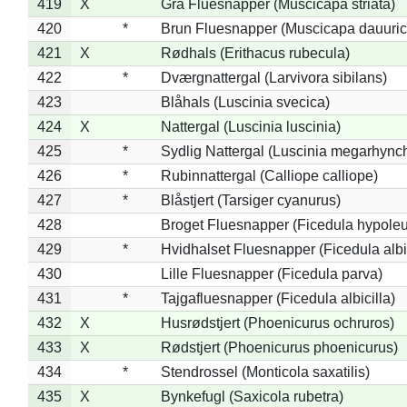
419
X
Grå Fluesnapper (Muscicapa striata)
420
*
Brun Fluesnapper (Muscicapa dauuric
421
X
Rødhals (Erithacus rubecula)
422
*
Dværgnattergal (Larvivora sibilans)
423
Blåhals (Luscinia svecica)
424
X
Nattergal (Luscinia luscinia)
425
*
Sydlig Nattergal (Luscinia megarhync
426
*
Rubinnattergal (Calliope calliope)
427
*
Blåstjert (Tarsiger cyanurus)
428
Broget Fluesnapper (Ficedula hypole
429
*
Hvidhalset Fluesnapper (Ficedula albic
430
Lille Fluesnapper (Ficedula parva)
431
*
Tajgafluesnapper (Ficedula albicilla)
432
X
Husrødstjert (Phoenicurus ochruros)
433
X
Rødstjert (Phoenicurus phoenicurus)
434
*
Stendrossel (Monticola saxatilis)
435
X
Bynkefugl (Saxicola rubetra)