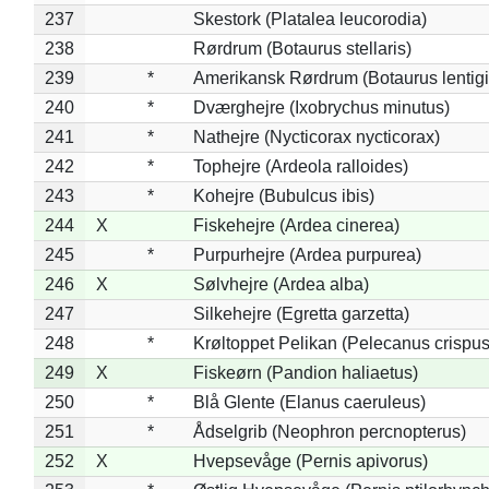
237
Skestork (Platalea leucorodia)
238
Rørdrum (Botaurus stellaris)
239
*
Amerikansk Rørdrum (Botaurus lentig
240
*
Dværghejre (Ixobrychus minutus)
241
*
Nathejre (Nycticorax nycticorax)
242
*
Tophejre (Ardeola ralloides)
243
*
Kohejre (Bubulcus ibis)
244
X
Fiskehejre (Ardea cinerea)
245
*
Purpurhejre (Ardea purpurea)
246
X
Sølvhejre (Ardea alba)
247
Silkehejre (Egretta garzetta)
248
*
Krøltoppet Pelikan (Pelecanus crispus
249
X
Fiskeørn (Pandion haliaetus)
250
*
Blå Glente (Elanus caeruleus)
251
*
Ådselgrib (Neophron percnopterus)
252
X
Hvepsevåge (Pernis apivorus)