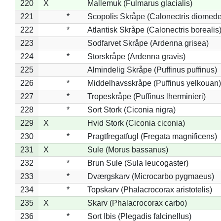
220
X
Mallemuk (Fulmarus glacialis)
221
*
Scopolis Skråpe (Calonectris diomed
222
*
Atlantisk Skråpe (Calonectris borealis
223
Sodfarvet Skråpe (Ardenna grisea)
224
*
Storskråpe (Ardenna gravis)
225
Almindelig Skråpe (Puffinus puffinus)
226
*
Middelhavsskråpe (Puffinus yelkouan)
227
*
Tropeskråpe (Puffinus lherminieri)
228
*
Sort Stork (Ciconia nigra)
229
X
Hvid Stork (Ciconia ciconia)
230
*
Pragtfregatfugl (Fregata magnificens)
231
X
Sule (Morus bassanus)
232
*
Brun Sule (Sula leucogaster)
233
*
Dværgskarv (Microcarbo pygmaeus)
234
*
Topskarv (Phalacrocorax aristotelis)
235
X
Skarv (Phalacrocorax carbo)
236
*
Sort Ibis (Plegadis falcinellus)