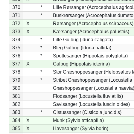
370
*
Lille Rørsanger (Acrocephalus agricol
371
*
Buskrørsanger (Acrocephalus dumeto
372
X
Rørsanger (Acrocephalus scirpaceus)
373
X
Kærsanger (Acrocephalus palustris)
374
*
Lille Gulbug (Iduna caligata)
375
*
Bleg Gulbug (Iduna pallida)
376
*
Spottesanger (Hippolais polyglotta)
377
X
Gulbug (Hippolais icterina)
378
*
Stor Græshoppesanger (Helopsaltes fa
379
*
Stribet Græshoppesanger (Locustella 
380
Græshoppesanger (Locustella naevia
381
Flodsanger (Locustella fluviatilis)
382
Savisanger (Locustella luscinioides)
383
*
Cistussanger (Cisticola juncidis)
384
X
Munk (Sylvia atricapilla)
385
X
Havesanger (Sylvia borin)