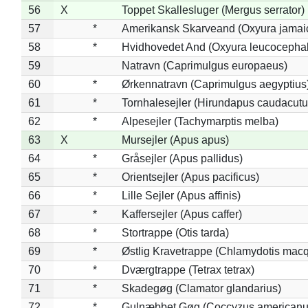
56
X
Toppet Skallesluger (Mergus serrator)
57
*
Amerikansk Skarveand (Oxyura jamai
58
*
Hvidhovedet And (Oxyura leucocepha
59
Natravn (Caprimulgus europaeus)
60
*
Ørkennatravn (Caprimulgus aegyptius
61
*
Tornhalesejler (Hirundapus caudacutu
62
*
Alpesejler (Tachymarptis melba)
63
X
Mursejler (Apus apus)
64
*
Gråsejler (Apus pallidus)
65
*
Orientsejler (Apus pacificus)
66
*
Lille Sejler (Apus affinis)
67
*
Kaffersejler (Apus caffer)
68
*
Stortrappe (Otis tarda)
69
*
Østlig Kravetrappe (Chlamydotis macq
70
*
Dværgtrappe (Tetrax tetrax)
71
*
Skadegøg (Clamator glandarius)
72
*
Gulnæbbet Gøg (Coccyzus americanu