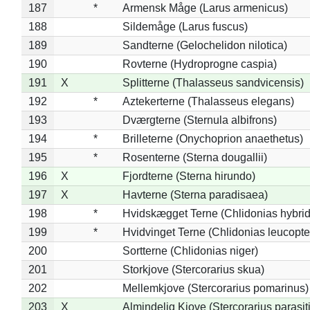
187
*
Armensk Måge (Larus armenicus)
188
Sildemåge (Larus fuscus)
189
Sandterne (Gelochelidon nilotica)
190
Rovterne (Hydroprogne caspia)
191
X
Splitterne (Thalasseus sandvicensis)
192
*
Aztekerterne (Thalasseus elegans)
193
Dværgterne (Sternula albifrons)
194
*
Brilleterne (Onychoprion anaethetus)
195
*
Rosenterne (Sterna dougallii)
196
X
Fjordterne (Sterna hirundo)
197
X
Havterne (Sterna paradisaea)
198
*
Hvidskægget Terne (Chlidonias hybrid
199
*
Hvidvinget Terne (Chlidonias leucopte
200
Sortterne (Chlidonias niger)
201
Storkjove (Stercorarius skua)
202
Mellemkjove (Stercorarius pomarinus)
203
X
Almindelig Kjove (Stercorarius parasit