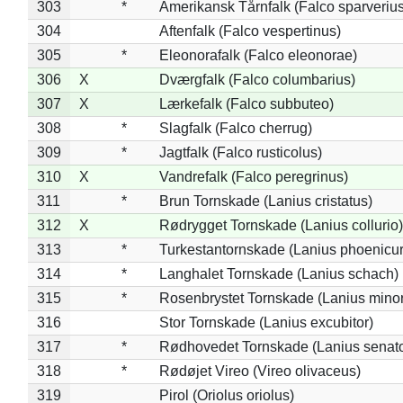
303
*
Amerikansk Tårnfalk (Falco sparverius
304
Aftenfalk (Falco vespertinus)
305
*
Eleonorafalk (Falco eleonorae)
306
X
Dværgfalk (Falco columbarius)
307
X
Lærkefalk (Falco subbuteo)
308
*
Slagfalk (Falco cherrug)
309
*
Jagtfalk (Falco rusticolus)
310
X
Vandrefalk (Falco peregrinus)
311
*
Brun Tornskade (Lanius cristatus)
312
X
Rødrygget Tornskade (Lanius collurio)
313
*
Turkestantornskade (Lanius phoenicur
314
*
Langhalet Tornskade (Lanius schach)
315
*
Rosenbrystet Tornskade (Lanius minor
316
Stor Tornskade (Lanius excubitor)
317
*
Rødhovedet Tornskade (Lanius senato
318
*
Rødøjet Vireo (Vireo olivaceus)
319
Pirol (Oriolus oriolus)