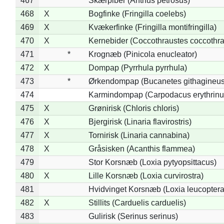
467
Skærpiber (Anthus petrosus)
468
X
Bogfinke (Fringilla coelebs)
469
X
Kvækerfinke (Fringilla montifringilla)
470
X
Kernebider (Coccothraustes coccothra
471
*
Krognæb (Pinicola enucleator)
472
X
Dompap (Pyrrhula pyrrhula)
473
*
Ørkendompap (Bucanetes githagineus
474
Karmindompap (Carpodacus erythrinu
475
X
Grønirisk (Chloris chloris)
476
X
Bjergirisk (Linaria flavirostris)
477
X
Tornirisk (Linaria cannabina)
478
X
Gråsisken (Acanthis flammea)
479
Stor Korsnæb (Loxia pytyopsittacus)
480
X
Lille Korsnæb (Loxia curvirostra)
481
Hvidvinget Korsnæb (Loxia leucoptera
482
X
Stillits (Carduelis carduelis)
483
Gulirisk (Serinus serinus)