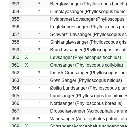
353
*
Bjergløvsanger (Phylloscopus bonelli)
354
*
Himalayasanger (Phylloscopus humei
355
Hvidbrynet Løvsanger (Phylloscopus i
356
Fuglekongesanger (Phylloscopus pror
357
*
Schwarz' Løvsanger (Phylloscopus sc
358
*
Sinkiangløvsanger (Phylloscopus gris
359
*
Brun Løvsanger (Phylloscopus fuscat
360
X
Løvsanger (Phylloscopus trochilus)
361
X
Gransanger (Phylloscopus collybita)
362
*
Iberisk Gransanger (Phylloscopus iber
363
*
Grøn Sanger (Phylloscopus nitidus)
364
*
Østlig Lundsanger (Phylloscopus plum
365
Lundsanger (Phylloscopus trochiloide
366
*
Nordsanger (Phylloscopus borealis)
367
Drosselrørsanger (Acrocephalus arun
368
*
Vandsanger (Acrocephalus paludicola
369
X
Sivsanger (Acrocephalus schoenobae