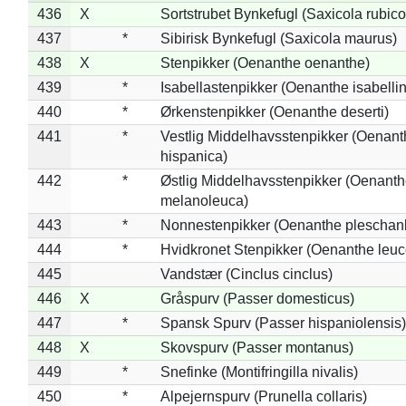
436
X
Sortstrubet Bynkefugl (Saxicola rubico
437
*
Sibirisk Bynkefugl (Saxicola maurus)
438
X
Stenpikker (Oenanthe oenanthe)
439
*
Isabellastenpikker (Oenanthe isabelli
440
*
Ørkenstenpikker (Oenanthe deserti)
441
*
Vestlig Middelhavsstenpikker (Oenant
hispanica)
442
*
Østlig Middelhavsstenpikker (Oenant
melanoleuca)
443
*
Nonnestenpikker (Oenanthe pleschan
444
*
Hvidkronet Stenpikker (Oenanthe leu
445
Vandstær (Cinclus cinclus)
446
X
Gråspurv (Passer domesticus)
447
*
Spansk Spurv (Passer hispaniolensis)
448
X
Skovspurv (Passer montanus)
449
*
Snefinke (Montifringilla nivalis)
450
*
Alpejernspurv (Prunella collaris)