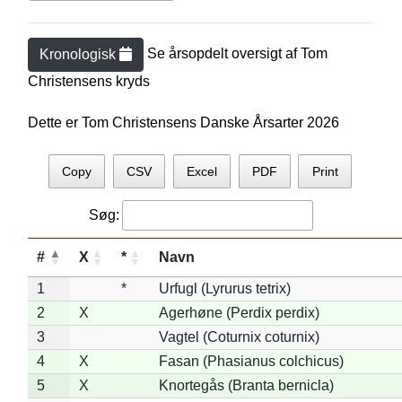
Se årsopdelt oversigt af
Tom
Kronologisk
Christensen
s kryds
Dette er Tom Christensens Danske Årsarter 2026
Copy
CSV
Excel
PDF
Print
Søg:
#
X
*
Navn
1
*
Urfugl (Lyrurus tetrix)
2
X
Agerhøne (Perdix perdix)
3
Vagtel (Coturnix coturnix)
4
X
Fasan (Phasianus colchicus)
5
X
Knortegås (Branta bernicla)