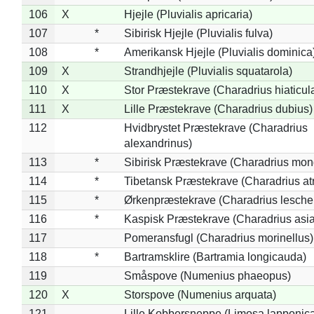
106
X
Hjejle (Pluvialis apricaria)
107
*
Sibirisk Hjejle (Pluvialis fulva)
108
*
Amerikansk Hjejle (Pluvialis dominica
109
X
Strandhjejle (Pluvialis squatarola)
110
X
Stor Præstekrave (Charadrius hiaticul
111
X
Lille Præstekrave (Charadrius dubius)
112
Hvidbrystet Præstekrave (Charadrius
alexandrinus)
113
*
Sibirisk Præstekrave (Charadrius mon
114
*
Tibetansk Præstekrave (Charadrius atr
115
*
Ørkenpræstekrave (Charadrius leschen
116
*
Kaspisk Præstekrave (Charadrius asia
117
Pomeransfugl (Charadrius morinellus)
118
*
Bartramsklire (Bartramia longicauda)
119
Småspove (Numenius phaeopus)
120
X
Storspove (Numenius arquata)
121
Lille Kobbersneppe (Limosa lapponic