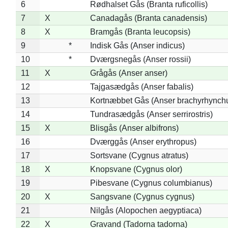
6
Rødhalset Gås (Branta ruficollis)
7
X
Canadagås (Branta canadensis)
8
X
Bramgås (Branta leucopsis)
9
*
Indisk Gås (Anser indicus)
10
*
Dværgsnegås (Anser rossii)
11
X
Grågås (Anser anser)
12
Tajgasædgås (Anser fabalis)
13
Kortnæbbet Gås (Anser brachyrhynch
14
Tundrasædgås (Anser serrirostris)
15
X
Blisgås (Anser albifrons)
16
Dværggås (Anser erythropus)
17
Sortsvane (Cygnus atratus)
18
X
Knopsvane (Cygnus olor)
19
Pibesvane (Cygnus columbianus)
20
X
Sangsvane (Cygnus cygnus)
21
Nilgås (Alopochen aegyptiaca)
22
X
Gravand (Tadorna tadorna)