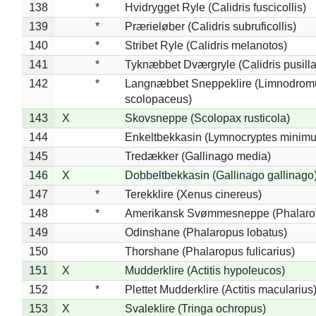
138
*
Hvidrygget Ryle (Calidris fuscicollis)
139
*
Prærieløber (Calidris subruficollis)
140
*
Stribet Ryle (Calidris melanotos)
141
*
Tyknæbbet Dværgryle (Calidris pusilla
142
*
Langnæbbet Sneppeklire (Limnodrom
scolopaceus)
143
X
Skovsneppe (Scolopax rusticola)
144
Enkeltbekkasin (Lymnocryptes minimu
145
Tredækker (Gallinago media)
146
X
Dobbeltbekkasin (Gallinago gallinago
147
*
Terekklire (Xenus cinereus)
148
*
Amerikansk Svømmesneppe (Phalaropu
149
Odinshane (Phalaropus lobatus)
150
Thorshane (Phalaropus fulicarius)
151
X
Mudderklire (Actitis hypoleucos)
152
*
Plettet Mudderklire (Actitis macularius
153
X
Svaleklire (Tringa ochropus)