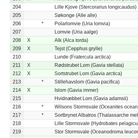
204
Lille Kjove (Stercorarius longicaudus)
205
Søkonge (Alle alle)
206
*
Polarlomvie (Uria lomvia)
207
Lomvie (Uria aalge)
208
X
Alk (Alca torda)
209
X
Tejst (Cepphus grylle)
210
Lunde (Fratercula arctica)
211
X
Rødstrubet Lom (Gavia stellata)
212
X
Sortstrubet Lom (Gavia arctica)
213
*
Stillehavslom (Gavia pacifica)
214
X
Islom (Gavia immer)
215
Hvidnæbbet Lom (Gavia adamsii)
216
*
Wilsons Stormsvale (Oceanites ocean
217
*
Sortbrynet Albatros (Thalassarche me
218
Lille Stormsvale (Hydrobates pelagicu
219
Stor Stormsvale (Oceanodroma leuco