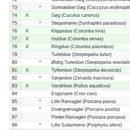
73
*
Sortnæbbet Gøg (Coccyzus erythropt
74
X
Gøg (Cuculus canorus)
75
*
Steppehøne (Syrrhaptes paradoxus)
76
X
Klippedue (Columba livia)
77
X
Huldue (Columba oenas)
78
X
Ringdue (Columba palumbus)
79
Turteldue (Streptopelia turtur)
80
*
Østlig Turteldue (Streptopelia orientali
81
X
Tyrkerdue (Streptopelia decaocto)
82
*
Sørgedue (Zenaida macroura)
83
X
Vandrikse (Rallus aquaticus)
84
Engsnarre (Crex crex)
85
*
Lille Rørvagtel (Porzana parva)
86
*
Dværgrørvagtel (Porzana pusilla)
87
Plettet Rørvagtel (Porzana porzana)
88
*
Lille Sultanhøne (Porphyrio alleni)