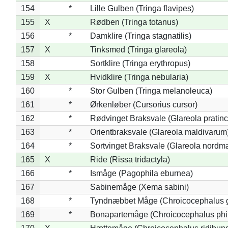
154
*
Lille Gulben (Tringa flavipes)
155
X
Rødben (Tringa totanus)
156
*
Damklire (Tringa stagnatilis)
157
X
Tinksmed (Tringa glareola)
158
Sortklire (Tringa erythropus)
159
X
Hvidklire (Tringa nebularia)
160
*
Stor Gulben (Tringa melanoleuca)
161
*
Ørkenløber (Cursorius cursor)
162
*
Rødvinget Braksvale (Glareola pratinc
163
*
Orientbraksvale (Glareola maldivarum
164
*
Sortvinget Braksvale (Glareola nordm
165
X
Ride (Rissa tridactyla)
166
*
Ismåge (Pagophila eburnea)
167
Sabinemåge (Xema sabini)
168
*
Tyndnæbbet Måge (Chroicocephalus 
169
*
Bonapartemåge (Chroicocephalus phil