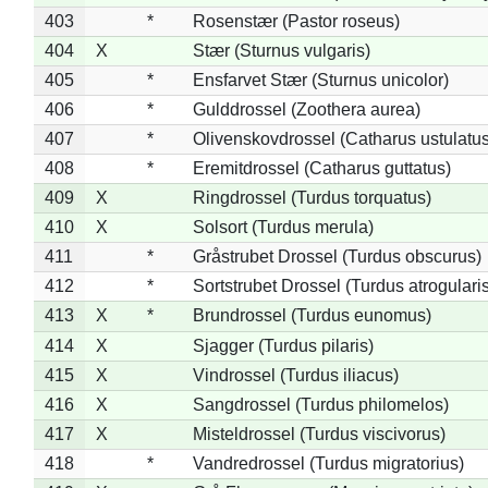
403
*
Rosenstær (Pastor roseus)
404
X
Stær (Sturnus vulgaris)
405
*
Ensfarvet Stær (Sturnus unicolor)
406
*
Gulddrossel (Zoothera aurea)
407
*
Olivenskovdrossel (Catharus ustulatus
408
*
Eremitdrossel (Catharus guttatus)
409
X
Ringdrossel (Turdus torquatus)
410
X
Solsort (Turdus merula)
411
*
Gråstrubet Drossel (Turdus obscurus)
412
*
Sortstrubet Drossel (Turdus atrogularis
413
X
*
Brundrossel (Turdus eunomus)
414
X
Sjagger (Turdus pilaris)
415
X
Vindrossel (Turdus iliacus)
416
X
Sangdrossel (Turdus philomelos)
417
X
Misteldrossel (Turdus viscivorus)
418
*
Vandredrossel (Turdus migratorius)