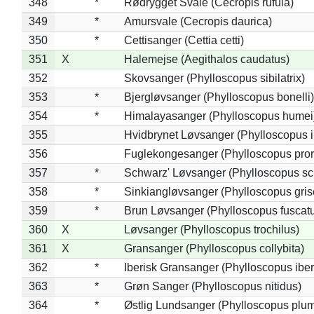
348
*
Rødrygget Svale (Cecropis rufula)
349
*
Amursvale (Cecropis daurica)
350
*
Cettisanger (Cettia cetti)
351
X
Halemejse (Aegithalos caudatus)
352
Skovsanger (Phylloscopus sibilatrix)
353
*
Bjergløvsanger (Phylloscopus bonelli)
354
*
Himalayasanger (Phylloscopus humei
355
Hvidbrynet Løvsanger (Phylloscopus i
356
Fuglekongesanger (Phylloscopus pror
357
*
Schwarz' Løvsanger (Phylloscopus sc
358
*
Sinkiangløvsanger (Phylloscopus gris
359
*
Brun Løvsanger (Phylloscopus fuscat
360
X
Løvsanger (Phylloscopus trochilus)
361
X
Gransanger (Phylloscopus collybita)
362
*
Iberisk Gransanger (Phylloscopus iber
363
*
Grøn Sanger (Phylloscopus nitidus)
364
*
Østlig Lundsanger (Phylloscopus plum