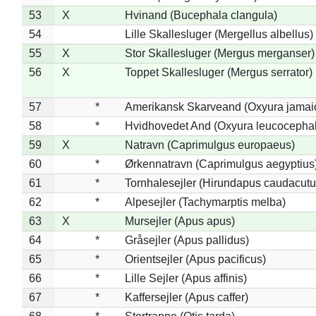
53
X
Hvinand (Bucephala clangula)
54
Lille Skallesluger (Mergellus albellus)
55
X
Stor Skallesluger (Mergus merganser)
56
X
Toppet Skallesluger (Mergus serrator)
57
*
Amerikansk Skarveand (Oxyura jamai
58
*
Hvidhovedet And (Oxyura leucocepha
59
X
Natravn (Caprimulgus europaeus)
60
*
Ørkennatravn (Caprimulgus aegyptius
61
*
Tornhalesejler (Hirundapus caudacutu
62
*
Alpesejler (Tachymarptis melba)
63
X
Mursejler (Apus apus)
64
*
Gråsejler (Apus pallidus)
65
*
Orientsejler (Apus pacificus)
66
*
Lille Sejler (Apus affinis)
67
*
Kaffersejler (Apus caffer)