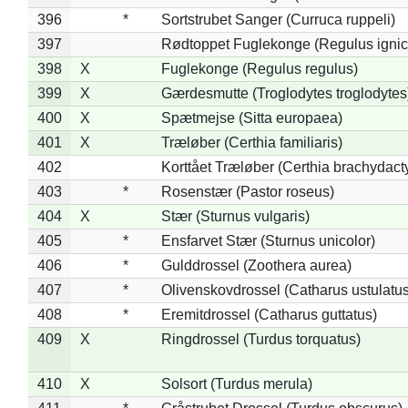
396
*
Sortstrubet Sanger (Curruca ruppeli)
397
Rødtoppet Fuglekonge (Regulus ignica
398
X
Fuglekonge (Regulus regulus)
399
X
Gærdesmutte (Troglodytes troglodytes
400
X
Spætmejse (Sitta europaea)
401
X
Træløber (Certhia familiaris)
402
Korttået Træløber (Certhia brachydact
403
*
Rosenstær (Pastor roseus)
404
X
Stær (Sturnus vulgaris)
405
*
Ensfarvet Stær (Sturnus unicolor)
406
*
Gulddrossel (Zoothera aurea)
407
*
Olivenskovdrossel (Catharus ustulatus
408
*
Eremitdrossel (Catharus guttatus)
409
X
Ringdrossel (Turdus torquatus)
410
X
Solsort (Turdus merula)