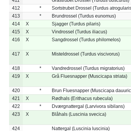
411
*
Gråstrubet Drossel (Turdus obscurus)
412
*
Sortstrubet Drossel (Turdus atrogularis
413
*
Brundrossel (Turdus eunomus)
414
X
Sjagger (Turdus pilaris)
415
X
Vindrossel (Turdus iliacus)
416
X
Sangdrossel (Turdus philomelos)
417
X
Misteldrossel (Turdus viscivorus)
418
*
Vandredrossel (Turdus migratorius)
419
X
Grå Fluesnapper (Muscicapa striata)
420
*
Brun Fluesnapper (Muscicapa dauuric
421
X
Rødhals (Erithacus rubecula)
422
*
Dværgnattergal (Larvivora sibilans)
423
X
Blåhals (Luscinia svecica)
424
Nattergal (Luscinia luscinia)