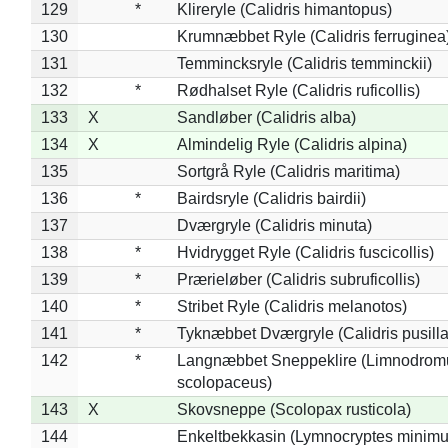
129
*
Klireryle (Calidris himantopus)
130
Krumnæbbet Ryle (Calidris ferruginea
131
Temmincksryle (Calidris temminckii)
132
*
Rødhalset Ryle (Calidris ruficollis)
133
X
Sandløber (Calidris alba)
134
X
Almindelig Ryle (Calidris alpina)
135
Sortgrå Ryle (Calidris maritima)
136
*
Bairdsryle (Calidris bairdii)
137
Dværgryle (Calidris minuta)
138
*
Hvidrygget Ryle (Calidris fuscicollis)
139
*
Prærieløber (Calidris subruficollis)
140
*
Stribet Ryle (Calidris melanotos)
141
*
Tyknæbbet Dværgryle (Calidris pusilla
142
*
Langnæbbet Sneppeklire (Limnodrom
scolopaceus)
143
X
Skovsneppe (Scolopax rusticola)
144
Enkeltbekkasin (Lymnocryptes minimu