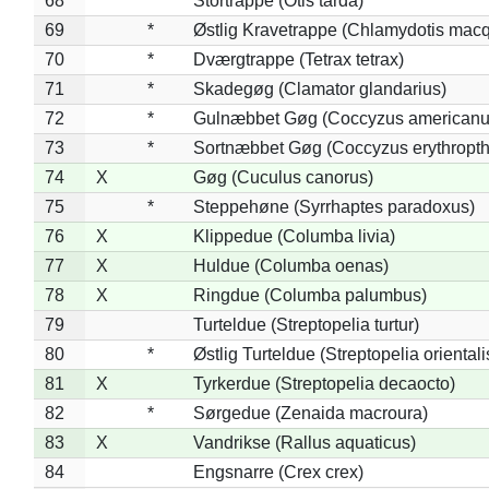
68
*
Stortrappe (Otis tarda)
69
*
Østlig Kravetrappe (Chlamydotis macq
70
*
Dværgtrappe (Tetrax tetrax)
71
*
Skadegøg (Clamator glandarius)
72
*
Gulnæbbet Gøg (Coccyzus americanu
73
*
Sortnæbbet Gøg (Coccyzus erythropt
74
X
Gøg (Cuculus canorus)
75
*
Steppehøne (Syrrhaptes paradoxus)
76
X
Klippedue (Columba livia)
77
X
Huldue (Columba oenas)
78
X
Ringdue (Columba palumbus)
79
Turteldue (Streptopelia turtur)
80
*
Østlig Turteldue (Streptopelia orientali
81
X
Tyrkerdue (Streptopelia decaocto)
82
*
Sørgedue (Zenaida macroura)
83
X
Vandrikse (Rallus aquaticus)
84
Engsnarre (Crex crex)