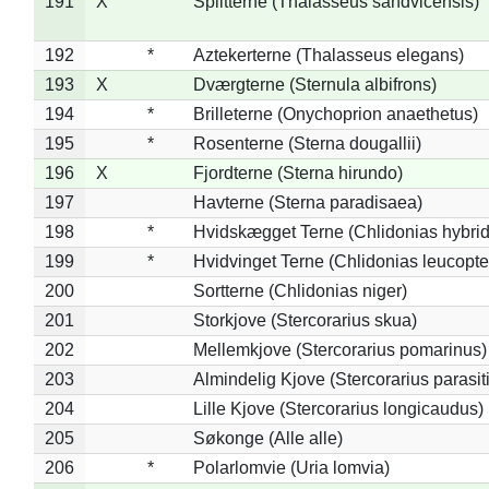
191
X
Splitterne (Thalasseus sandvicensis)
192
*
Aztekerterne (Thalasseus elegans)
193
X
Dværgterne (Sternula albifrons)
194
*
Brilleterne (Onychoprion anaethetus)
195
*
Rosenterne (Sterna dougallii)
196
X
Fjordterne (Sterna hirundo)
197
Havterne (Sterna paradisaea)
198
*
Hvidskægget Terne (Chlidonias hybrid
199
*
Hvidvinget Terne (Chlidonias leucopte
200
Sortterne (Chlidonias niger)
201
Storkjove (Stercorarius skua)
202
Mellemkjove (Stercorarius pomarinus)
203
Almindelig Kjove (Stercorarius parasit
204
Lille Kjove (Stercorarius longicaudus)
205
Søkonge (Alle alle)
206
*
Polarlomvie (Uria lomvia)