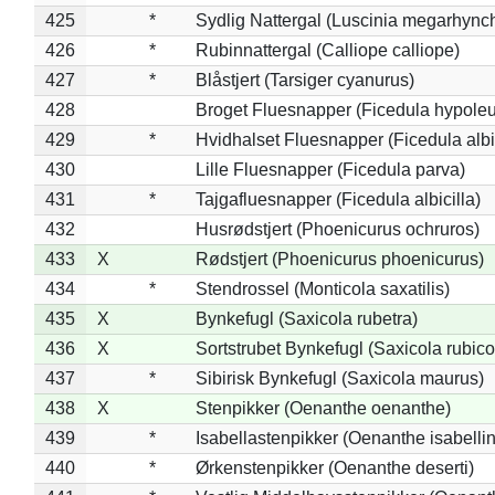
425
*
Sydlig Nattergal (Luscinia megarhync
426
*
Rubinnattergal (Calliope calliope)
427
*
Blåstjert (Tarsiger cyanurus)
428
Broget Fluesnapper (Ficedula hypole
429
*
Hvidhalset Fluesnapper (Ficedula albic
430
Lille Fluesnapper (Ficedula parva)
431
*
Tajgafluesnapper (Ficedula albicilla)
432
Husrødstjert (Phoenicurus ochruros)
433
X
Rødstjert (Phoenicurus phoenicurus)
434
*
Stendrossel (Monticola saxatilis)
435
X
Bynkefugl (Saxicola rubetra)
436
X
Sortstrubet Bynkefugl (Saxicola rubico
437
*
Sibirisk Bynkefugl (Saxicola maurus)
438
X
Stenpikker (Oenanthe oenanthe)
439
*
Isabellastenpikker (Oenanthe isabelli
440
*
Ørkenstenpikker (Oenanthe deserti)