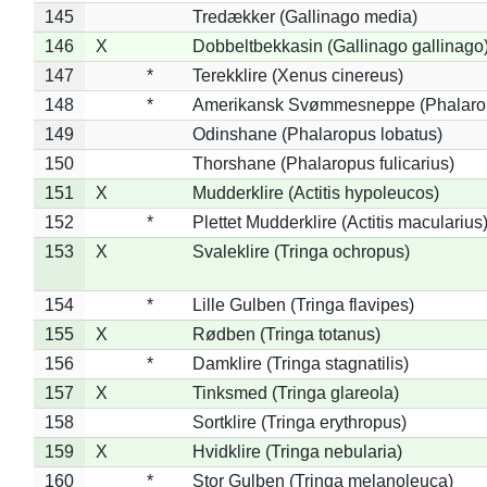
145
Tredækker (Gallinago media)
146
X
Dobbeltbekkasin (Gallinago gallinago
147
*
Terekklire (Xenus cinereus)
148
*
Amerikansk Svømmesneppe (Phalaropu
149
Odinshane (Phalaropus lobatus)
150
Thorshane (Phalaropus fulicarius)
151
X
Mudderklire (Actitis hypoleucos)
152
*
Plettet Mudderklire (Actitis macularius
153
X
Svaleklire (Tringa ochropus)
154
*
Lille Gulben (Tringa flavipes)
155
X
Rødben (Tringa totanus)
156
*
Damklire (Tringa stagnatilis)
157
X
Tinksmed (Tringa glareola)
158
Sortklire (Tringa erythropus)
159
X
Hvidklire (Tringa nebularia)
160
*
Stor Gulben (Tringa melanoleuca)