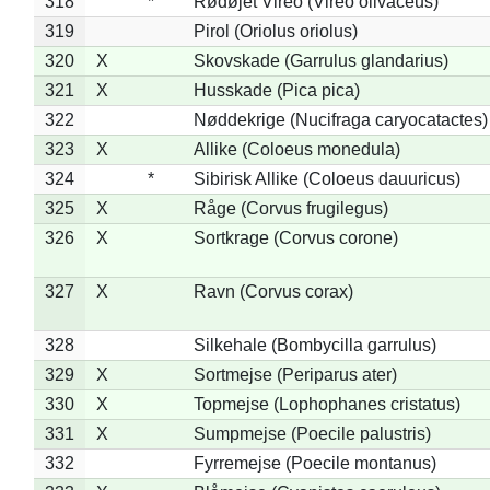
318
*
Rødøjet Vireo (Vireo olivaceus)
319
Pirol (Oriolus oriolus)
320
X
Skovskade (Garrulus glandarius)
321
X
Husskade (Pica pica)
322
Nøddekrige (Nucifraga caryocatactes)
323
X
Allike (Coloeus monedula)
324
*
Sibirisk Allike (Coloeus dauuricus)
325
X
Råge (Corvus frugilegus)
326
X
Sortkrage (Corvus corone)
327
X
Ravn (Corvus corax)
328
Silkehale (Bombycilla garrulus)
329
X
Sortmejse (Periparus ater)
330
X
Topmejse (Lophophanes cristatus)
331
X
Sumpmejse (Poecile palustris)
332
Fyrremejse (Poecile montanus)