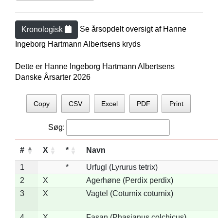
Se årsopdelt oversigt af
Hanne
Kronologisk
Ingeborg Hartmann Albertsen
s kryds
Dette er Hanne Ingeborg Hartmann Albertsens
Danske Årsarter 2026
Copy
CSV
Excel
PDF
Print
Søg:
#
X
*
Navn
1
*
Urfugl (Lyrurus tetrix)
2
X
Agerhøne (Perdix perdix)
3
X
Vagtel (Coturnix coturnix)
4
X
Fasan (Phasianus colchicus)