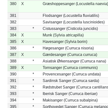
380
X
Græshoppesanger (Locustella naevia
381
Flodsanger (Locustella fluviatilis)
382
Savisanger (Locustella luscinioides)
383
*
Cistussanger (Cisticola juncidis)
384
X
Munk (Sylvia atricapilla)
385
X
Havesanger (Sylvia borin)
386
*
Høgesanger (Curruca nisoria)
387
X
Gærdesanger (Curruca curruca)
388
*
Asiatisk Ørkensanger (Curruca nana)
389
X
Tornsanger (Curruca communis)
390
*
Provencesanger (Curruca undata)
391
*
Sardinsk Sanger (Curruca sarda)
392
*
Rødstrubet Sanger (Curruca cantillans
393
*
Iberisk Sanger (Curruca iberiae)
394
*
Makisanger (Curruca subalpina)
395
*
Sorthovedet Sanger (Curruca melano