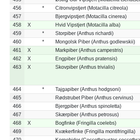
456
*
Citronvipstjert (Motacilla citreola)
457
Bjergvipstjert (Motacilla cinerea)
458
X
Hvid Vipstjert (Motacilla alba)
459
*
Storpiber (Anthus richardi)
460
*
Mongolsk Piber (Anthus godlewskii)
461
X
Markpiber (Anthus campestris)
462
X
Engpiber (Anthus pratensis)
463
X
Skovpiber (Anthus trivialis)
464
*
Tajgapiber (Anthus hodgsoni)
465
Rødstrubet Piber (Anthus cervinus)
466
Bjergpiber (Anthus spinoletta)
467
Skærpiber (Anthus petrosus)
468
X
Bogfinke (Fringilla coelebs)
469
Kvækerfinke (Fringilla montifringilla)
470
Kernebider (Coccothraustes coccothra