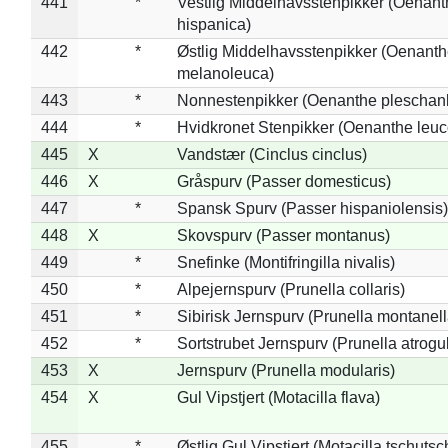
441
*
Vestlig Middelhavsstenpikker (Oenant
hispanica)
442
*
Østlig Middelhavsstenpikker (Oenant
melanoleuca)
443
*
Nonnestenpikker (Oenanthe pleschan
444
*
Hvidkronet Stenpikker (Oenanthe leu
445
X
Vandstær (Cinclus cinclus)
446
X
Gråspurv (Passer domesticus)
447
*
Spansk Spurv (Passer hispaniolensis)
448
X
Skovspurv (Passer montanus)
449
*
Snefinke (Montifringilla nivalis)
450
*
Alpejernspurv (Prunella collaris)
451
*
Sibirisk Jernspurv (Prunella montanell
452
*
Sortstrubet Jernspurv (Prunella atrogul
453
X
Jernspurv (Prunella modularis)
454
X
Gul Vipstjert (Motacilla flava)
455
*
Østlig Gul Vipstjert (Motacilla tschuts