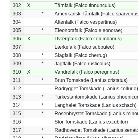
302
X
Tårnfalk (Falco tinnunculus)
303
*
Amerikansk Tårnfalk (Falco sparverius
304
Aftenfalk (Falco vespertinus)
305
*
Eleonorafalk (Falco eleonorae)
306
X
Dværgfalk (Falco columbarius)
307
Lærkefalk (Falco subbuteo)
308
*
Slagfalk (Falco cherrug)
309
*
Jagtfalk (Falco rusticolus)
310
X
Vandrefalk (Falco peregrinus)
311
*
Brun Tornskade (Lanius cristatus)
312
Rødrygget Tornskade (Lanius collurio)
313
*
Turkestantornskade (Lanius phoenicur
314
*
Langhalet Tornskade (Lanius schach)
315
*
Rosenbrystet Tornskade (Lanius minor
316
Stor Tornskade (Lanius excubitor)
317
*
Rødhovedet Tornskade (Lanius senato