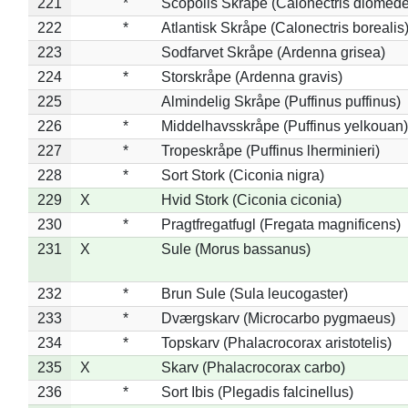
221
*
Scopolis Skråpe (Calonectris diomed
222
*
Atlantisk Skråpe (Calonectris borealis
223
Sodfarvet Skråpe (Ardenna grisea)
224
*
Storskråpe (Ardenna gravis)
225
Almindelig Skråpe (Puffinus puffinus)
226
*
Middelhavsskråpe (Puffinus yelkouan)
227
*
Tropeskråpe (Puffinus lherminieri)
228
*
Sort Stork (Ciconia nigra)
229
X
Hvid Stork (Ciconia ciconia)
230
*
Pragtfregatfugl (Fregata magnificens)
231
X
Sule (Morus bassanus)
232
*
Brun Sule (Sula leucogaster)
233
*
Dværgskarv (Microcarbo pygmaeus)
234
*
Topskarv (Phalacrocorax aristotelis)
235
X
Skarv (Phalacrocorax carbo)
236
*
Sort Ibis (Plegadis falcinellus)