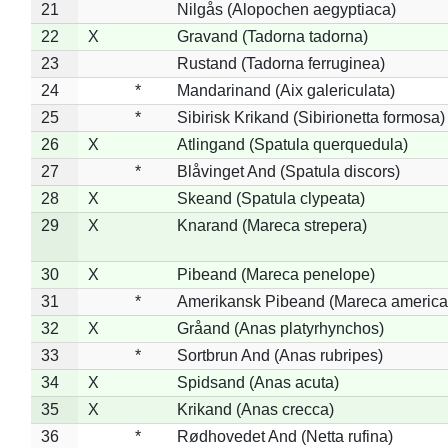
21
Nilgås (Alopochen aegyptiaca)
22
X
Gravand (Tadorna tadorna)
23
Rustand (Tadorna ferruginea)
24
*
Mandarinand (Aix galericulata)
25
*
Sibirisk Krikand (Sibirionetta formosa)
26
X
Atlingand (Spatula querquedula)
27
*
Blåvinget And (Spatula discors)
28
X
Skeand (Spatula clypeata)
29
X
Knarand (Mareca strepera)
30
X
Pibeand (Mareca penelope)
31
*
Amerikansk Pibeand (Mareca america
32
X
Gråand (Anas platyrhynchos)
33
*
Sortbrun And (Anas rubripes)
34
X
Spidsand (Anas acuta)
35
X
Krikand (Anas crecca)
36
*
Rødhovedet And (Netta rufina)