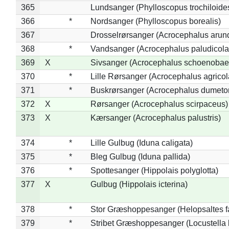
365
Lundsanger (Phylloscopus trochiloide
366
*
Nordsanger (Phylloscopus borealis)
367
Drosselrørsanger (Acrocephalus arun
368
*
Vandsanger (Acrocephalus paludicola
369
X
Sivsanger (Acrocephalus schoenobae
370
*
Lille Rørsanger (Acrocephalus agricol
371
*
Buskrørsanger (Acrocephalus dumeto
372
X
Rørsanger (Acrocephalus scirpaceus)
373
X
Kærsanger (Acrocephalus palustris)
374
*
Lille Gulbug (Iduna caligata)
375
*
Bleg Gulbug (Iduna pallida)
376
*
Spottesanger (Hippolais polyglotta)
377
X
Gulbug (Hippolais icterina)
378
*
Stor Græshoppesanger (Helopsaltes fa
379
*
Stribet Græshoppesanger (Locustella 