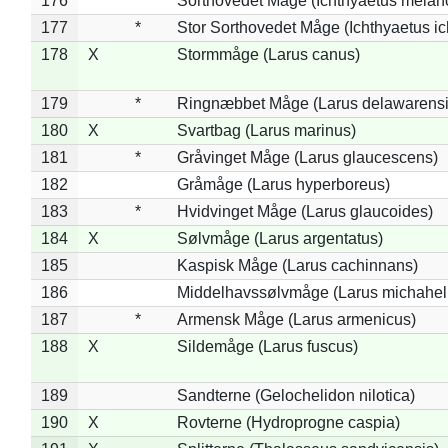
176
Sorthovedet Måge (Ichthyaetus melan
177
*
Stor Sorthovedet Måge (Ichthyaetus ic
178
X
Stormmåge (Larus canus)
179
*
Ringnæbbet Måge (Larus delawarensi
180
X
Svartbag (Larus marinus)
181
*
Gråvinget Måge (Larus glaucescens)
182
Gråmåge (Larus hyperboreus)
183
*
Hvidvinget Måge (Larus glaucoides)
184
X
Sølvmåge (Larus argentatus)
185
Kaspisk Måge (Larus cachinnans)
186
Middelhavssølvmåge (Larus michahell
187
*
Armensk Måge (Larus armenicus)
188
X
Sildemåge (Larus fuscus)
189
Sandterne (Gelochelidon nilotica)
190
X
Rovterne (Hydroprogne caspia)