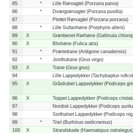
85
*
Lille Rørvagtel (Porzana parva)
86
*
Dværgrørvagtel (Porzana pusilla)
87
Plettet Rørvagtel (Porzana porzana)
88
*
Lille Sultanhøne (Porphyrio alleni)
89
X
Grønbenet Rørhøne (Gallinula chloro
90
X
Blishøne (Fulica atra)
91
*
Prærietrane (Antigone canadensis)
92
*
Jomfrutrane (Grus virgo)
93
X
Trane (Grus grus)
94
Lille Lappedykker (Tachybaptus ruficol
95
X
Gråstrubet Lappedykker (Podiceps gr
96
X
Toppet Lappedykker (Podiceps cristat
97
Nordisk Lappedykker (Podiceps auritu
98
Sorthalset Lappedykker (Podiceps nigri
99
*
Triel (Burhinus oedicnemus)
100
X
Strandskade (Haematopus ostralegus