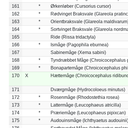
161
*
Ørkenløber (Cursorius cursor)
162
*
Rødvinget Braksvale (Glareola pratinc
163
*
Orientbraksvale (Glareola maldivarum
164
*
Sortvinget Braksvale (Glareola nordm
165
Ride (Rissa tridactyla)
166
*
Ismåge (Pagophila eburnea)
167
Sabinemåge (Xema sabini)
168
*
Tyndnæbbet Måge (Chroicocephalus 
169
*
Bonapartemåge (Chroicocephalus phil
170
X
Hættemåge (Chroicocephalus ridibun
171
Dværgmåge (Hydrocoloeus minutus)
172
*
Rosenmåge (Rhodostethia rosea)
173
*
Lattermåge (Leucophaeus atricilla)
174
*
Præriemåge (Leucophaeus pipixcan)
175
*
Audouinsmåge (Ichthyaetus audouinii