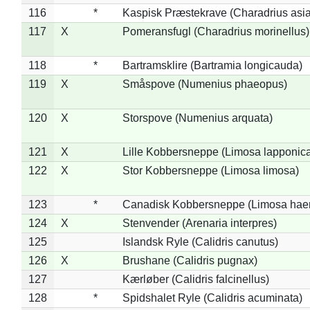
116
*
Kaspisk Præstekrave (Charadrius asia
117
X
Pomeransfugl (Charadrius morinellus)
118
*
Bartramsklire (Bartramia longicauda)
119
X
Småspove (Numenius phaeopus)
120
X
Storspove (Numenius arquata)
121
X
Lille Kobbersneppe (Limosa lapponic
122
X
Stor Kobbersneppe (Limosa limosa)
123
*
Canadisk Kobbersneppe (Limosa hae
124
X
Stenvender (Arenaria interpres)
125
Islandsk Ryle (Calidris canutus)
126
X
Brushane (Calidris pugnax)
127
Kærløber (Calidris falcinellus)
128
*
Spidshalet Ryle (Calidris acuminata)