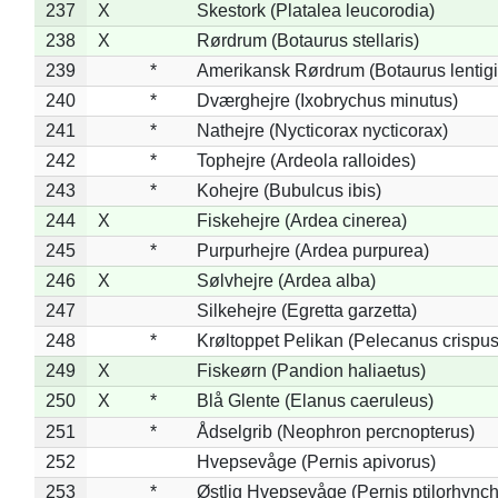
237
X
Skestork (Platalea leucorodia)
238
X
Rørdrum (Botaurus stellaris)
239
*
Amerikansk Rørdrum (Botaurus lentig
240
*
Dværghejre (Ixobrychus minutus)
241
*
Nathejre (Nycticorax nycticorax)
242
*
Tophejre (Ardeola ralloides)
243
*
Kohejre (Bubulcus ibis)
244
X
Fiskehejre (Ardea cinerea)
245
*
Purpurhejre (Ardea purpurea)
246
X
Sølvhejre (Ardea alba)
247
Silkehejre (Egretta garzetta)
248
*
Krøltoppet Pelikan (Pelecanus crispus
249
X
Fiskeørn (Pandion haliaetus)
250
X
*
Blå Glente (Elanus caeruleus)
251
*
Ådselgrib (Neophron percnopterus)
252
Hvepsevåge (Pernis apivorus)
253
*
Østlig Hvepsevåge (Pernis ptilorhync