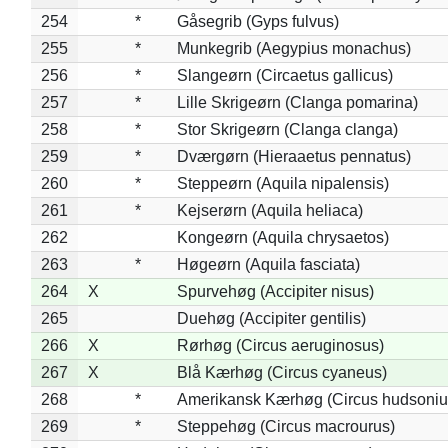
254
*
Gåsegrib (Gyps fulvus)
255
*
Munkegrib (Aegypius monachus)
256
*
Slangeørn (Circaetus gallicus)
257
*
Lille Skrigeørn (Clanga pomarina)
258
*
Stor Skrigeørn (Clanga clanga)
259
*
Dværgørn (Hieraaetus pennatus)
260
*
Steppeørn (Aquila nipalensis)
261
*
Kejserørn (Aquila heliaca)
262
Kongeørn (Aquila chrysaetos)
263
*
Høgeørn (Aquila fasciata)
264
X
Spurvehøg (Accipiter nisus)
265
Duehøg (Accipiter gentilis)
266
X
Rørhøg (Circus aeruginosus)
267
X
Blå Kærhøg (Circus cyaneus)
268
*
Amerikansk Kærhøg (Circus hudsoniu
269
*
Steppehøg (Circus macrourus)