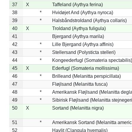
37
X
Taffeland (Aythya ferina)
38
*
Hvidøjet And (Aythya nyroca)
39
*
Halsbåndstroldand (Aythya collaris)
40
X
Troldand (Aythya fuligula)
41
Bjergand (Aythya marila)
42
*
Lille Bjergand (Aythya affinis)
43
*
Stellersand (Polysticta stelleri)
44
*
Kongeederfugl (Somateria spectabilis
45
X
Ederfugl (Somateria mollissima)
46
*
Brilleand (Melanitta perspicillata)
47
Fløjlsand (Melanitta fusca)
48
*
Amerikansk Fløjlsand (Melanitta degla
49
*
Sibirisk Fløjlsand (Melanitta stejnegeri
50
X
Sortand (Melanitta nigra)
51
*
Amerikansk Sortand (Melanitta ameri
52
Havlit (Clangula hyemalis)