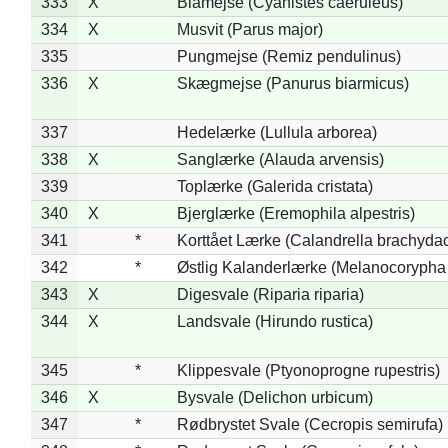
333
X
Blåmejse (Cyanistes caeruleus)
334
X
Musvit (Parus major)
335
Pungmejse (Remiz pendulinus)
336
X
Skægmejse (Panurus biarmicus)
337
Hedelærke (Lullula arborea)
338
X
Sanglærke (Alauda arvensis)
339
Toplærke (Galerida cristata)
340
X
Bjerglærke (Eremophila alpestris)
341
*
Korttået Lærke (Calandrella brachydac
342
*
Østlig Kalanderlærke (Melanocorypha
343
X
Digesvale (Riparia riparia)
344
X
Landsvale (Hirundo rustica)
345
*
Klippesvale (Ptyonoprogne rupestris)
346
X
Bysvale (Delichon urbicum)
347
*
Rødbrystet Svale (Cecropis semirufa)