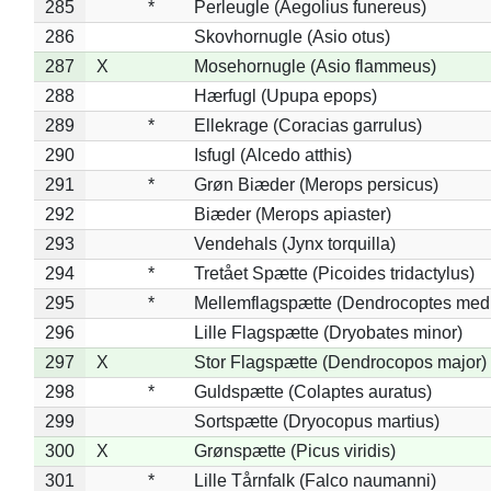
285
*
Perleugle (Aegolius funereus)
286
Skovhornugle (Asio otus)
287
X
Mosehornugle (Asio flammeus)
288
Hærfugl (Upupa epops)
289
*
Ellekrage (Coracias garrulus)
290
Isfugl (Alcedo atthis)
291
*
Grøn Biæder (Merops persicus)
292
Biæder (Merops apiaster)
293
Vendehals (Jynx torquilla)
294
*
Tretået Spætte (Picoides tridactylus)
295
*
Mellemflagspætte (Dendrocoptes med
296
Lille Flagspætte (Dryobates minor)
297
X
Stor Flagspætte (Dendrocopos major)
298
*
Guldspætte (Colaptes auratus)
299
Sortspætte (Dryocopus martius)
300
X
Grønspætte (Picus viridis)
301
*
Lille Tårnfalk (Falco naumanni)