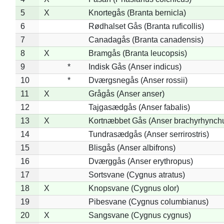
5
X
Knortegås (Branta bernicla)
6
Rødhalset Gås (Branta ruficollis)
7
Canadagås (Branta canadensis)
8
X
Bramgås (Branta leucopsis)
9
*
Indisk Gås (Anser indicus)
10
*
Dværgsnegås (Anser rossii)
11
X
Grågås (Anser anser)
12
Tajgasædgås (Anser fabalis)
13
X
Kortnæbbet Gås (Anser brachyrhynch
14
Tundrasædgås (Anser serrirostris)
15
Blisgås (Anser albifrons)
16
Dværggås (Anser erythropus)
17
Sortsvane (Cygnus atratus)
18
X
Knopsvane (Cygnus olor)
19
Pibesvane (Cygnus columbianus)
20
X
Sangsvane (Cygnus cygnus)