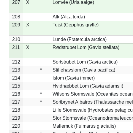
207
X
Lomvie (Uria aalge)
208
Alk (Alca torda)
209
X
Tejst (Cepphus grylle)
210
Lunde (Fratercula arctica)
211
X
Rødstrubet Lom (Gavia stellata)
212
Sortstrubet Lom (Gavia arctica)
213
*
Stillehavslom (Gavia pacifica)
214
Islom (Gavia immer)
215
Hvidnæbbet Lom (Gavia adamsii)
216
*
Wilsons Stormsvale (Oceanites ocean
217
*
Sortbrynet Albatros (Thalassarche me
218
Lille Stormsvale (Hydrobates pelagicu
219
Stor Stormsvale (Oceanodroma leuco
220
Mallemuk (Fulmarus glacialis)