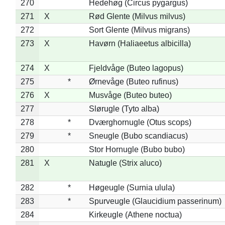
270
Hedehøg (Circus pygargus)
271
X
Rød Glente (Milvus milvus)
272
Sort Glente (Milvus migrans)
273
X
Havørn (Haliaeetus albicilla)
274
X
Fjeldvåge (Buteo lagopus)
275
*
Ørnevåge (Buteo rufinus)
276
X
Musvåge (Buteo buteo)
277
Slørugle (Tyto alba)
278
*
Dværghornugle (Otus scops)
279
*
Sneugle (Bubo scandiacus)
280
Stor Hornugle (Bubo bubo)
281
X
Natugle (Strix aluco)
282
*
Høgeugle (Surnia ulula)
283
*
Spurveugle (Glaucidium passerinum)
284
Kirkeugle (Athene noctua)