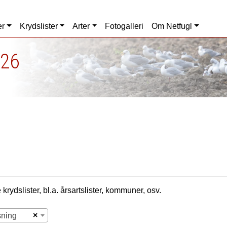
er
Krydslister
Arter
Fotogalleri
Om Netfugl
026
krydslister, bl.a. årsartslister, kommuner, osv.
×
sning