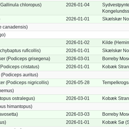
allinula chloropus)
2026-01-04
Sydvestpynten
Kongelundss
)
2026-01-01
Skælskør Nor
e canadensis)
go)
2026-01-02
Kilde (Herni
chybaptus ruficollis)
2026-01-01
Skælskør Nor
er (Podiceps grisegena)
2026-03-01
Borreby Mose
Podiceps cristatus)
2026-01-01
Kobæk Strand
(Podiceps auritus)
r (Podiceps nigricollis)
2026-05-28
Tempelkrogs
cnemus)
opus ostralegus)
2026-03-01
Kobæk Strand
pus himantopus)
avosetta)
2026-03-03
Borreby Mose
us)
2026-01-01
Kobæk Sø (S