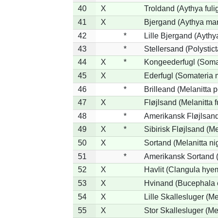
40
X
Troldand (Aythya fuli
41
X
Bjergand (Aythya mar
42
*
Lille Bjergand (Aythya
43
*
Stellersand (Polysticta
44
X
*
Kongeederfugl (Somat
45
X
Ederfugl (Somateria 
46
*
Brilleand (Melanitta p
47
X
Fløjlsand (Melanitta 
48
*
Amerikansk Fløjlsand
49
X
*
Sibirisk Fløjlsand (Me
50
X
Sortand (Melanitta ni
51
*
Amerikansk Sortand (
52
X
Havlit (Clangula hyem
53
X
Hvinand (Bucephala 
54
X
Lille Skallesluger (Me
55
X
Stor Skallesluger (M