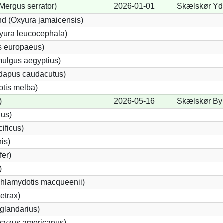
Mergus serrator)
2026-01-01
Skælskør Yde
d (Oxyura jamaicensis)
yura leucocephala)
s europaeus)
ulgus aegyptius)
ndapus caudacutus)
ptis melba)
)
2026-05-16
Skælskør By 
dus)
ificus)
nis)
fer)
)
Chlamydotis macqueenii)
etrax)
glandarius)
cyzus americanus)