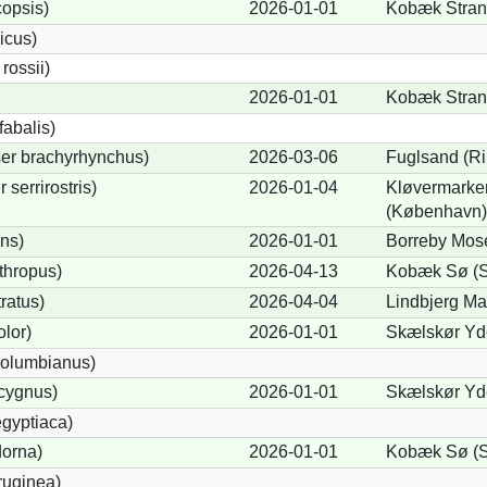
opsis)
2026-01-01
Kobæk Strand
icus)
ossii)
2026-01-01
Kobæk Strand
abalis)
er brachyrhynchus)
2026-03-06
Fuglsand (Ri
serrirostris)
2026-01-04
Kløvermarke
(København)
ons)
2026-01-01
Borreby Mose
thropus)
2026-04-13
Kobæk Sø (S
ratus)
2026-04-04
Lindbjerg Ma
lor)
2026-01-01
Skælskør Yde
olumbianus)
cygnus)
2026-01-01
Skælskør Yde
gyptiaca)
dorna)
2026-01-01
Kobæk Sø (S
ruginea)