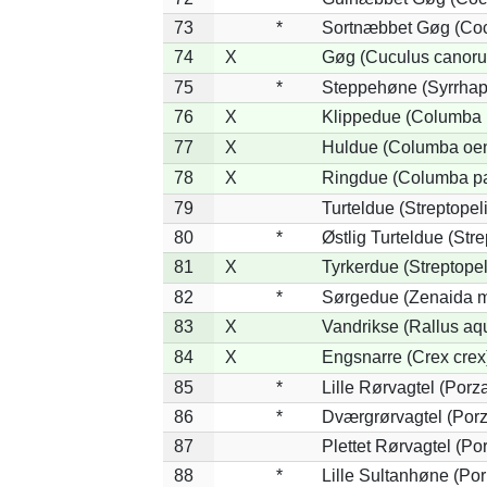
73
*
Sortnæbbet Gøg (Coc
74
X
Gøg (Cuculus canoru
75
*
Steppehøne (Syrrhap
76
X
Klippedue (Columba l
77
X
Huldue (Columba oe
78
X
Ringdue (Columba p
79
Turteldue (Streptopeli
80
*
Østlig Turteldue (Stre
81
X
Tyrkerdue (Streptope
82
*
Sørgedue (Zenaida m
83
X
Vandrikse (Rallus aq
84
X
Engsnarre (Crex crex
85
*
Lille Rørvagtel (Porz
86
*
Dværgrørvagtel (Porz
87
Plettet Rørvagtel (P
88
*
Lille Sultanhøne (Por