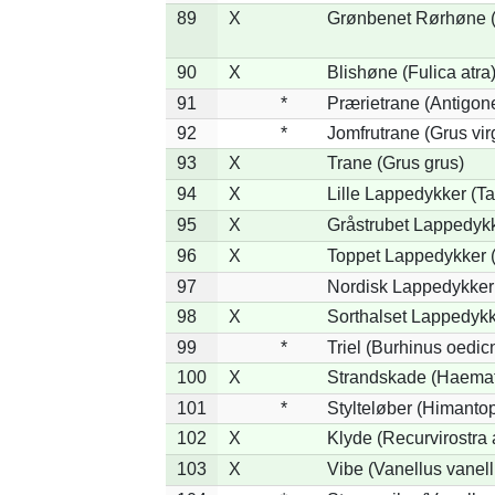
89
X
Grønbenet Rørhøne (G
90
X
Blishøne (Fulica atra
91
*
Prærietrane (Antigon
92
*
Jomfrutrane (Grus vir
93
X
Trane (Grus grus)
94
X
Lille Lappedykker (Ta
95
X
Gråstrubet Lappedykk
96
X
Toppet Lappedykker (
97
Nordisk Lappedykker 
98
X
Sorthalset Lappedykke
99
*
Triel (Burhinus oedi
100
X
Strandskade (Haemat
101
*
Stylteløber (Himanto
102
X
Klyde (Recurvirostra 
103
X
Vibe (Vanellus vanell