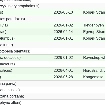
cyzus erythropthalmus)
s)
2026-05-10
Kobæk Strand
tes paradoxus)
ivia)
2026-01-02
Tietgenbyen
nas)
2026-02-14
Egerup Stran
alumbus)
2026-01-01
Kobæk Strand
a turtur)
ptopelia orientalis)
lia decaocto)
2026-01-02
Ravnstrup v.f
acroura)
uaticus)
2026-04-01
Nordstrand, 
)
2026-05-28
Kongemose, 
ana parva)
ana pusilla)
orzana porzana)
phyrio alleni)