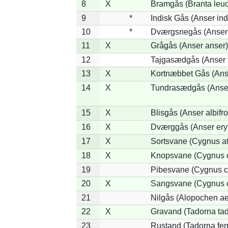
8
X
Bramgås (Branta leuc
9
*
Indisk Gås (Anser ind
10
*
Dværgsnegås (Anser r
11
X
Grågås (Anser anser)
12
Tajgasædgås (Anser f
13
X
Kortnæbbet Gås (Ans
14
X
Tundrasædgås (Anser 
15
X
Blisgås (Anser albifr
16
X
Dværggås (Anser ery
17
X
Sortsvane (Cygnus at
18
X
Knopsvane (Cygnus o
19
Pibesvane (Cygnus c
20
X
Sangsvane (Cygnus 
21
Nilgås (Alopochen ae
22
X
Gravand (Tadorna ta
23
Rustand (Tadorna fer