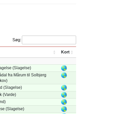
Søg:
Kort
agelse (Slagelse)
al fra Mårum til Solbjerg
kov)
 (Slagelse)
k (Varde)
nd)
se (Slagelse)