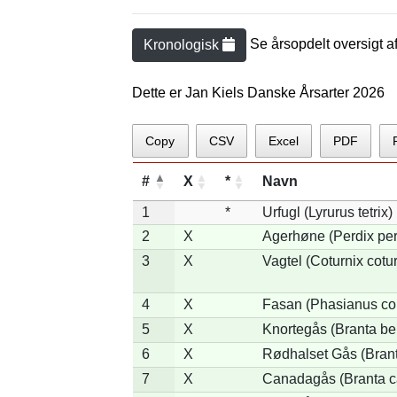
Se årsopdelt oversigt a
Kronologisk
Dette er Jan Kiels Danske Årsarter 2026
Copy
CSV
Excel
PDF
#
X
*
Navn
1
*
Urfugl (Lyrurus tetrix)
2
X
Agerhøne (Perdix per
3
X
Vagtel (Coturnix cotur
4
X
Fasan (Phasianus co
5
X
Knortegås (Branta ber
6
X
Rødhalset Gås (Branta
7
X
Canadagås (Branta c