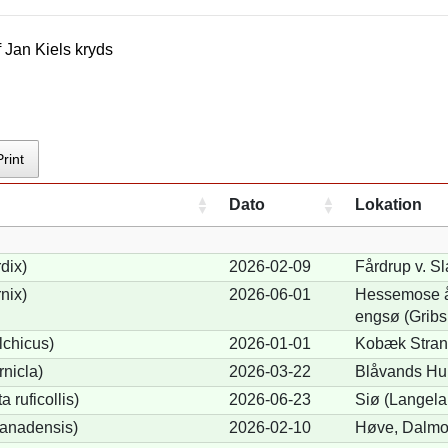
f
Jan Kiel
s kryds
Print
Dato
Lokation
dix)
2026-02-09
Fårdrup v. Sl
nix)
2026-06-01
Hessemose åd
engsø (Gribs
lchicus)
2026-01-01
Kobæk Strand
nicla)
2026-03-22
Blåvands Hu
 ruficollis)
2026-06-23
Siø (Langela
anadensis)
2026-02-10
Høve, Dalmo