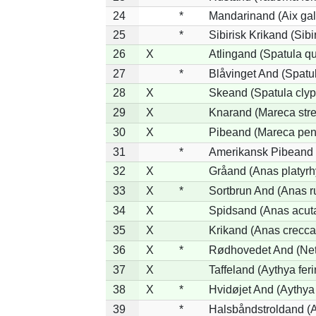
24
*
Mandarinand (Aix gal
25
*
Sibirisk Krikand (Sibi
26
X
Atlingand (Spatula q
27
*
Blåvinget And (Spatul
28
X
Skeand (Spatula clyp
29
X
Knarand (Mareca stre
30
X
Pibeand (Mareca pen
31
*
Amerikansk Pibeand 
32
X
Gråand (Anas platyr
33
X
*
Sortbrun And (Anas r
34
X
Spidsand (Anas acut
35
X
Krikand (Anas crecca
36
X
*
Rødhovedet And (Nett
37
X
Taffeland (Aythya feri
38
X
*
Hvidøjet And (Aythya
39
*
Halsbåndstroldand (Ay