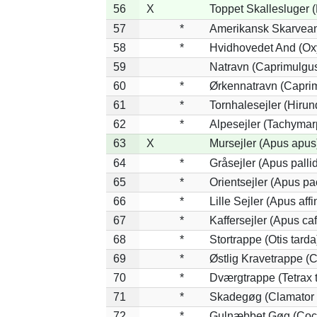
56
X
Toppet Skallesluger (
57
*
Amerikansk Skarvean
58
*
Hvidhovedet And (Ox
59
Natravn (Caprimulgu
60
*
Ørkennatravn (Caprim
61
*
Tornhalesejler (Hiru
62
*
Alpesejler (Tachymar
63
X
Mursejler (Apus apus
64
*
Gråsejler (Apus palli
65
*
Orientsejler (Apus pac
66
*
Lille Sejler (Apus affi
67
*
Kaffersejler (Apus caf
68
*
Stortrappe (Otis tarda
69
*
Østlig Kravetrappe (
70
*
Dværgtrappe (Tetrax t
71
*
Skadegøg (Clamator 
72
*
Gulnæbbet Gøg (Coc