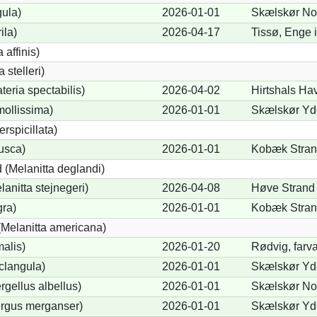
gula)
2026-01-01
Skælskør Nor
ila)
2026-04-17
Tissø, Enge 
 affinis)
 stelleri)
eria spectabilis)
2026-04-02
Hirtshals Hav
mollissima)
2026-01-01
Skælskør Yde
erspicillata)
fusca)
2026-01-01
Kobæk Strand
 (Melanitta deglandi)
lanitta stejnegeri)
2026-04-08
Høve Strand 
gra)
2026-01-01
Kobæk Strand
Melanitta americana)
alis)
2026-01-20
Rødvig, farva
clangula)
2026-01-01
Skælskør Yde
rgellus albellus)
2026-01-01
Skælskør Nor
ergus merganser)
2026-01-01
Skælskør Yde