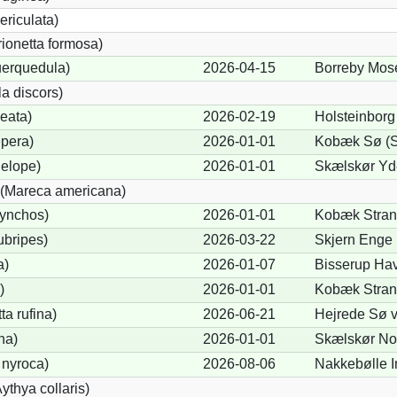
ericulata)
rionetta formosa)
uerquedula)
2026-04-15
Borreby Mose
a discors)
eata)
2026-02-19
Holsteinborg
pera)
2026-01-01
Kobæk Sø (S
elope)
2026-01-01
Skælskør Yde
(Mareca americana)
hynchos)
2026-01-01
Kobæk Stran
ubripes)
2026-03-22
Skjern Enge
a)
2026-01-07
Bisserup Hav
)
2026-01-01
Kobæk Stran
a rufina)
2026-06-21
Hejrede Sø v
na)
2026-01-01
Skælskør Nor
 nyroca)
2026-08-06
Nakkebølle 
thya collaris)