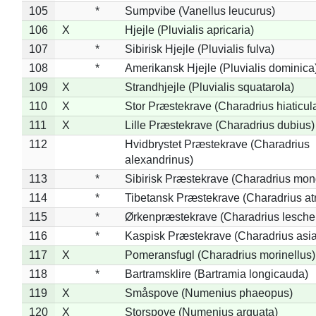
105
*
Sumpvibe (Vanellus leucurus)
106
X
Hjejle (Pluvialis apricaria)
107
*
Sibirisk Hjejle (Pluvialis fulva)
108
*
Amerikansk Hjejle (Pluvialis dominica
109
X
Strandhjejle (Pluvialis squatarola)
110
X
Stor Præstekrave (Charadrius hiaticul
111
X
Lille Præstekrave (Charadrius dubius)
112
Hvidbrystet Præstekrave (Charadrius
alexandrinus)
113
*
Sibirisk Præstekrave (Charadrius mon
114
*
Tibetansk Præstekrave (Charadrius atr
115
*
Ørkenpræstekrave (Charadrius leschen
116
*
Kaspisk Præstekrave (Charadrius asia
117
X
Pomeransfugl (Charadrius morinellus)
118
*
Bartramsklire (Bartramia longicauda)
119
X
Småspove (Numenius phaeopus)
120
X
Storspove (Numenius arquata)