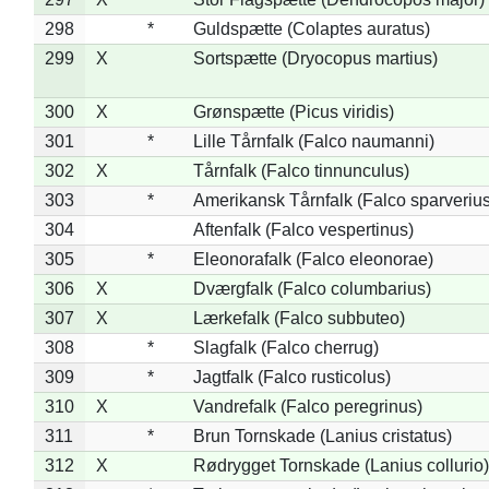
298
*
Guldspætte (Colaptes auratus)
299
X
Sortspætte (Dryocopus martius)
300
X
Grønspætte (Picus viridis)
301
*
Lille Tårnfalk (Falco naumanni)
302
X
Tårnfalk (Falco tinnunculus)
303
*
Amerikansk Tårnfalk (Falco sparverius
304
Aftenfalk (Falco vespertinus)
305
*
Eleonorafalk (Falco eleonorae)
306
X
Dværgfalk (Falco columbarius)
307
X
Lærkefalk (Falco subbuteo)
308
*
Slagfalk (Falco cherrug)
309
*
Jagtfalk (Falco rusticolus)
310
X
Vandrefalk (Falco peregrinus)
311
*
Brun Tornskade (Lanius cristatus)
312
X
Rødrygget Tornskade (Lanius collurio)