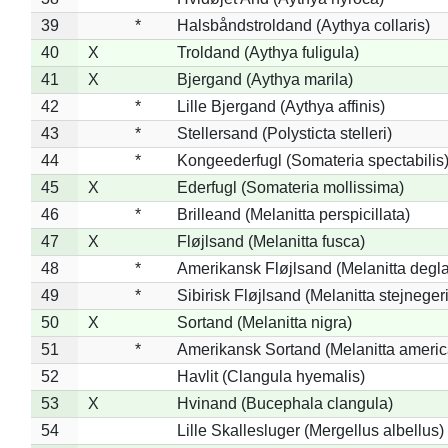
39
*
Halsbåndstroldand (Aythya collaris)
40
X
Troldand (Aythya fuligula)
41
X
Bjergand (Aythya marila)
42
*
Lille Bjergand (Aythya affinis)
43
*
Stellersand (Polysticta stelleri)
44
*
Kongeederfugl (Somateria spectabilis
45
X
Ederfugl (Somateria mollissima)
46
*
Brilleand (Melanitta perspicillata)
47
X
Fløjlsand (Melanitta fusca)
48
*
Amerikansk Fløjlsand (Melanitta degla
49
*
Sibirisk Fløjlsand (Melanitta stejnegeri
50
X
Sortand (Melanitta nigra)
51
*
Amerikansk Sortand (Melanitta ameri
52
Havlit (Clangula hyemalis)
53
X
Hvinand (Bucephala clangula)
54
Lille Skallesluger (Mergellus albellus)