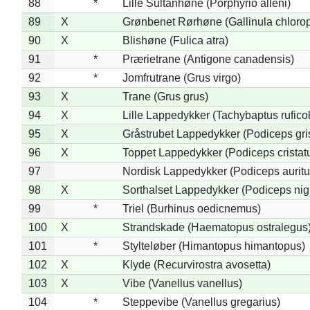
88
*
Lille Sultanhøne (Porphyrio alleni)
89
X
Grønbenet Rørhøne (Gallinula chloro
90
X
Blishøne (Fulica atra)
91
*
Prærietrane (Antigone canadensis)
92
*
Jomfrutrane (Grus virgo)
93
X
Trane (Grus grus)
94
X
Lille Lappedykker (Tachybaptus ruficol
95
X
Gråstrubet Lappedykker (Podiceps gr
96
X
Toppet Lappedykker (Podiceps cristat
97
Nordisk Lappedykker (Podiceps auritu
98
X
Sorthalset Lappedykker (Podiceps nigri
99
*
Triel (Burhinus oedicnemus)
100
X
Strandskade (Haematopus ostralegus
101
*
Stylteløber (Himantopus himantopus)
102
X
Klyde (Recurvirostra avosetta)
103
X
Vibe (Vanellus vanellus)
104
*
Steppevibe (Vanellus gregarius)