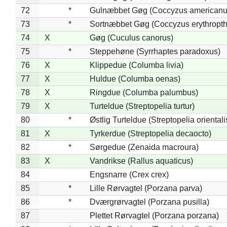
72
*
Gulnæbbet Gøg (Coccyzus americanu
73
*
Sortnæbbet Gøg (Coccyzus erythropt
74
X
Gøg (Cuculus canorus)
75
*
Steppehøne (Syrrhaptes paradoxus)
76
X
Klippedue (Columba livia)
77
X
Huldue (Columba oenas)
78
X
Ringdue (Columba palumbus)
79
X
Turteldue (Streptopelia turtur)
80
*
Østlig Turteldue (Streptopelia orientali
81
X
Tyrkerdue (Streptopelia decaocto)
82
*
Sørgedue (Zenaida macroura)
83
X
Vandrikse (Rallus aquaticus)
84
Engsnarre (Crex crex)
85
*
Lille Rørvagtel (Porzana parva)
86
*
Dværgrørvagtel (Porzana pusilla)
87
Plettet Rørvagtel (Porzana porzana)