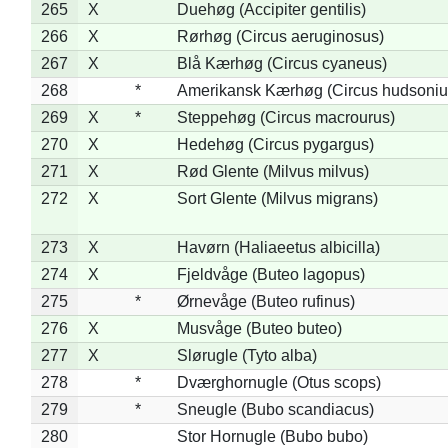
265
X
Duehøg (Accipiter gentilis)
266
X
Rørhøg (Circus aeruginosus)
267
X
Blå Kærhøg (Circus cyaneus)
268
*
Amerikansk Kærhøg (Circus hudsoniu
269
X
*
Steppehøg (Circus macrourus)
270
X
Hedehøg (Circus pygargus)
271
X
Rød Glente (Milvus milvus)
272
X
Sort Glente (Milvus migrans)
273
X
Havørn (Haliaeetus albicilla)
274
X
Fjeldvåge (Buteo lagopus)
275
*
Ørnevåge (Buteo rufinus)
276
X
Musvåge (Buteo buteo)
277
X
Slørugle (Tyto alba)
278
*
Dværghornugle (Otus scops)
279
*
Sneugle (Bubo scandiacus)
280
Stor Hornugle (Bubo bubo)