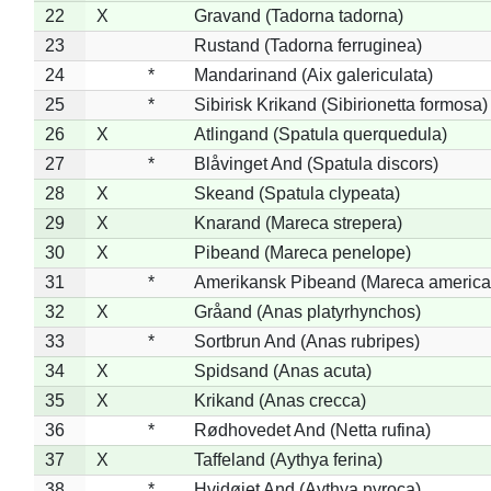
22
X
Gravand (Tadorna tadorna)
23
Rustand (Tadorna ferruginea)
24
*
Mandarinand (Aix galericulata)
25
*
Sibirisk Krikand (Sibirionetta formosa)
26
X
Atlingand (Spatula querquedula)
27
*
Blåvinget And (Spatula discors)
28
X
Skeand (Spatula clypeata)
29
X
Knarand (Mareca strepera)
30
X
Pibeand (Mareca penelope)
31
*
Amerikansk Pibeand (Mareca america
32
X
Gråand (Anas platyrhynchos)
33
*
Sortbrun And (Anas rubripes)
34
X
Spidsand (Anas acuta)
35
X
Krikand (Anas crecca)
36
*
Rødhovedet And (Netta rufina)
37
X
Taffeland (Aythya ferina)
38
*
Hvidøjet And (Aythya nyroca)