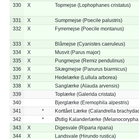
330
X
Topmejse (Lophophanes cristatus)
331
X
Sumpmejse (Poecile palustris)
332
X
Fyrremejse (Poecile montanus)
333
X
Blåmejse (Cyanistes caeruleus)
334
X
Musvit (Parus major)
335
X
Pungmejse (Remiz pendulinus)
336
X
Skægmejse (Panurus biarmicus)
337
X
Hedelærke (Lullula arborea)
338
X
Sanglærke (Alauda arvensis)
339
Toplærke (Galerida cristata)
340
Bjerglærke (Eremophila alpestris)
341
*
Korttået Lærke (Calandrella brachydac
342
*
Østlig Kalanderlærke (Melanocorypha
343
X
Digesvale (Riparia riparia)
344
X
Landsvale (Hirundo rustica)