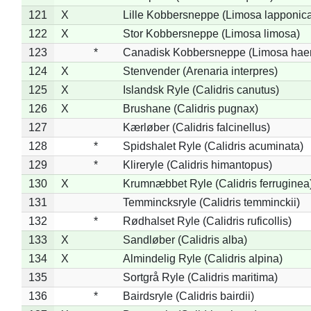
121
X
Lille Kobbersneppe (Limosa lapponic
122
X
Stor Kobbersneppe (Limosa limosa)
123
*
Canadisk Kobbersneppe (Limosa hae
124
X
Stenvender (Arenaria interpres)
125
X
Islandsk Ryle (Calidris canutus)
126
X
Brushane (Calidris pugnax)
127
Kærløber (Calidris falcinellus)
128
*
Spidshalet Ryle (Calidris acuminata)
129
*
Klireryle (Calidris himantopus)
130
X
Krumnæbbet Ryle (Calidris ferruginea
131
Temmincksryle (Calidris temminckii)
132
*
Rødhalset Ryle (Calidris ruficollis)
133
X
Sandløber (Calidris alba)
134
X
Almindelig Ryle (Calidris alpina)
135
Sortgrå Ryle (Calidris maritima)
136
*
Bairdsryle (Calidris bairdii)