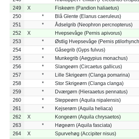
249
X
Fiskeørn (Pandion haliaetus)
250
*
Blå Glente (Elanus caeruleus)
251
*
Ådselgrib (Neophron percnopterus)
252
X
Hvepsevåge (Pernis apivorus)
253
*
Østlig Hvepsevåge (Pernis ptilorhync
254
*
Gåsegrib (Gyps fulvus)
255
*
Munkegrib (Aegypius monachus)
256
*
Slangeørn (Circaetus gallicus)
257
*
Lille Skrigeørn (Clanga pomarina)
258
*
Stor Skrigeørn (Clanga clanga)
259
*
Dværgørn (Hieraaetus pennatus)
260
*
Steppeørn (Aquila nipalensis)
261
*
Kejserørn (Aquila heliaca)
262
X
Kongeørn (Aquila chrysaetos)
263
*
Høgeørn (Aquila fasciata)
264
X
Spurvehøg (Accipiter nisus)