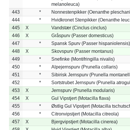
melanoleuca)
443
*
Nonnestenpikker (Oenanthe pleschan
444
*
Hvidkronet Stenpikker (Oenanthe leu
445
X
Vandstær (Cinclus cinclus)
446
X
Gråspurv (Passer domesticus)
447
*
Spansk Spurv (Passer hispaniolensis)
448
X
Skovspurv (Passer montanus)
449
*
Snefinke (Montifringilla nivalis)
450
*
Alpejernspurv (Prunella collaris)
451
*
Sibirisk Jernspurv (Prunella montanell
452
*
Sortstrubet Jernspurv (Prunella atrogul
453
X
Jernspurv (Prunella modularis)
454
X
Gul Vipstjert (Motacilla flava)
455
*
Østlig Gul Vipstjert (Motacilla tschuts
456
*
Citronvipstjert (Motacilla citreola)
457
X
Bjergvipstjert (Motacilla cinerea)
458
X
Hvid Vipstjert (Motacilla alba)