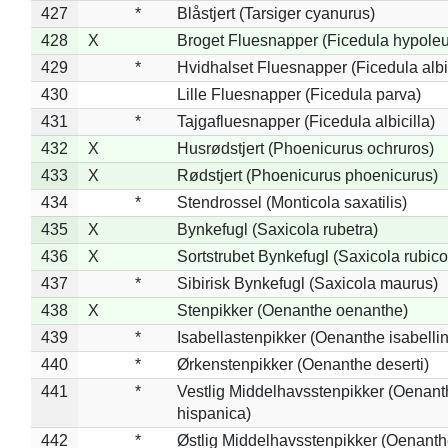
427
*
Blåstjert (Tarsiger cyanurus)
428
X
Broget Fluesnapper (Ficedula hypole
429
*
Hvidhalset Fluesnapper (Ficedula albic
430
Lille Fluesnapper (Ficedula parva)
431
*
Tajgafluesnapper (Ficedula albicilla)
432
X
Husrødstjert (Phoenicurus ochruros)
433
X
Rødstjert (Phoenicurus phoenicurus)
434
*
Stendrossel (Monticola saxatilis)
435
X
Bynkefugl (Saxicola rubetra)
436
X
Sortstrubet Bynkefugl (Saxicola rubico
437
*
Sibirisk Bynkefugl (Saxicola maurus)
438
X
Stenpikker (Oenanthe oenanthe)
439
*
Isabellastenpikker (Oenanthe isabelli
440
*
Ørkenstenpikker (Oenanthe deserti)
441
*
Vestlig Middelhavsstenpikker (Oenant
hispanica)
442
*
Østlig Middelhavsstenpikker (Oenant