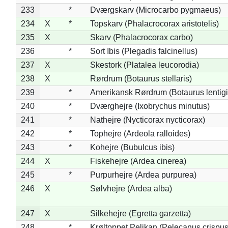
233
*
Dværgskarv (Microcarbo pygmaeus)
234
X
*
Topskarv (Phalacrocorax aristotelis)
235
X
Skarv (Phalacrocorax carbo)
236
*
Sort Ibis (Plegadis falcinellus)
237
X
Skestork (Platalea leucorodia)
238
X
Rørdrum (Botaurus stellaris)
239
*
Amerikansk Rørdrum (Botaurus lentig
240
*
Dværghejre (Ixobrychus minutus)
241
*
Nathejre (Nycticorax nycticorax)
242
*
Tophejre (Ardeola ralloides)
243
*
Kohejre (Bubulcus ibis)
244
X
Fiskehejre (Ardea cinerea)
245
*
Purpurhejre (Ardea purpurea)
246
X
Sølvhejre (Ardea alba)
247
X
Silkehejre (Egretta garzetta)
248
*
Krøltoppet Pelikan (Pelecanus crispus