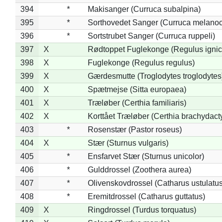
394
*
Makisanger (Curruca subalpina)
395
*
Sorthovedet Sanger (Curruca melano
396
*
Sortstrubet Sanger (Curruca ruppeli)
397
X
Rødtoppet Fuglekonge (Regulus ignica
398
X
Fuglekonge (Regulus regulus)
399
X
Gærdesmutte (Troglodytes troglodytes
400
X
Spætmejse (Sitta europaea)
401
X
Træløber (Certhia familiaris)
402
X
Korttået Træløber (Certhia brachydact
403
*
Rosenstær (Pastor roseus)
404
X
Stær (Sturnus vulgaris)
405
*
Ensfarvet Stær (Sturnus unicolor)
406
*
Gulddrossel (Zoothera aurea)
407
*
Olivenskovdrossel (Catharus ustulatus
408
*
Eremitdrossel (Catharus guttatus)
409
X
Ringdrossel (Turdus torquatus)