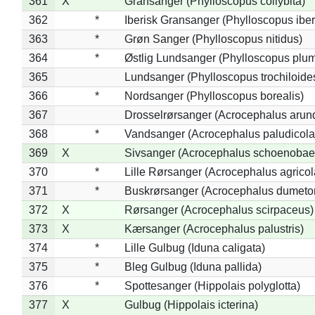
361
X
Gransanger (Phylloscopus collybita)
362
*
Iberisk Gransanger (Phylloscopus iber
363
*
Grøn Sanger (Phylloscopus nitidus)
364
*
Østlig Lundsanger (Phylloscopus plum
365
Lundsanger (Phylloscopus trochiloide
366
*
Nordsanger (Phylloscopus borealis)
367
Drosselrørsanger (Acrocephalus arun
368
*
Vandsanger (Acrocephalus paludicola
369
X
Sivsanger (Acrocephalus schoenobae
370
*
Lille Rørsanger (Acrocephalus agricol
371
*
Buskrørsanger (Acrocephalus dumeto
372
X
Rørsanger (Acrocephalus scirpaceus)
373
X
Kærsanger (Acrocephalus palustris)
374
*
Lille Gulbug (Iduna caligata)
375
*
Bleg Gulbug (Iduna pallida)
376
*
Spottesanger (Hippolais polyglotta)
377
X
Gulbug (Hippolais icterina)