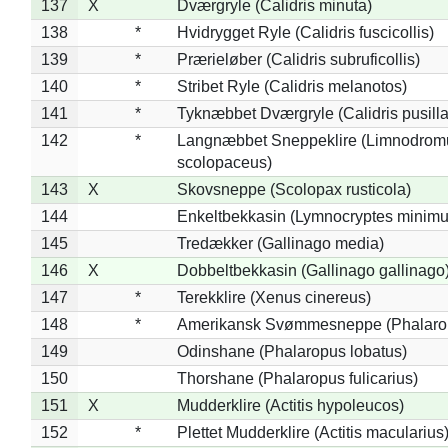
137
X
Dværgryle (Calidris minuta)
138
*
Hvidrygget Ryle (Calidris fuscicollis)
139
*
Prærieløber (Calidris subruficollis)
140
*
Stribet Ryle (Calidris melanotos)
141
*
Tyknæbbet Dværgryle (Calidris pusilla
142
*
Langnæbbet Sneppeklire (Limnodrom
scolopaceus)
143
X
Skovsneppe (Scolopax rusticola)
144
Enkeltbekkasin (Lymnocryptes minimu
145
Tredækker (Gallinago media)
146
X
Dobbeltbekkasin (Gallinago gallinago
147
*
Terekklire (Xenus cinereus)
148
*
Amerikansk Svømmesneppe (Phalaropu
149
Odinshane (Phalaropus lobatus)
150
Thorshane (Phalaropus fulicarius)
151
X
Mudderklire (Actitis hypoleucos)
152
*
Plettet Mudderklire (Actitis macularius