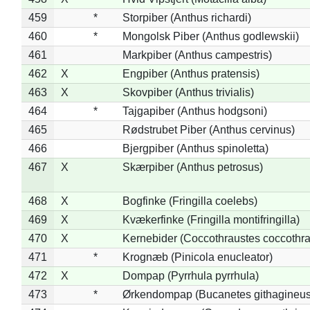
459
*
Storpiber (Anthus richardi)
460
*
Mongolsk Piber (Anthus godlewskii)
461
Markpiber (Anthus campestris)
462
X
Engpiber (Anthus pratensis)
463
X
Skovpiber (Anthus trivialis)
464
*
Tajgapiber (Anthus hodgsoni)
465
Rødstrubet Piber (Anthus cervinus)
466
Bjergpiber (Anthus spinoletta)
467
X
Skærpiber (Anthus petrosus)
468
X
Bogfinke (Fringilla coelebs)
469
X
Kvækerfinke (Fringilla montifringilla)
470
X
Kernebider (Coccothraustes coccothra
471
*
Krognæb (Pinicola enucleator)
472
X
Dompap (Pyrrhula pyrrhula)
473
*
Ørkendompap (Bucanetes githagineus