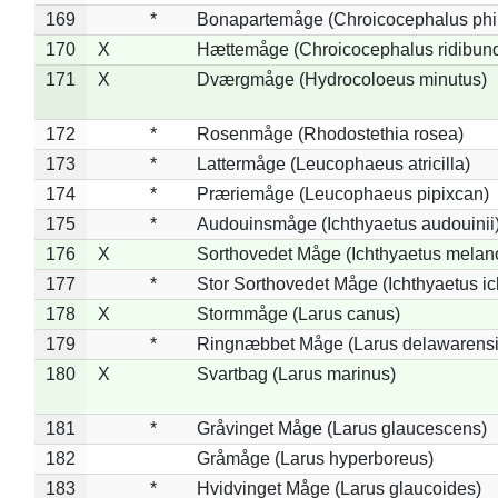
169
*
Bonapartemåge (Chroicocephalus phil
170
X
Hættemåge (Chroicocephalus ridibun
171
X
Dværgmåge (Hydrocoloeus minutus)
172
*
Rosenmåge (Rhodostethia rosea)
173
*
Lattermåge (Leucophaeus atricilla)
174
*
Præriemåge (Leucophaeus pipixcan)
175
*
Audouinsmåge (Ichthyaetus audouinii
176
X
Sorthovedet Måge (Ichthyaetus melan
177
*
Stor Sorthovedet Måge (Ichthyaetus ic
178
X
Stormmåge (Larus canus)
179
*
Ringnæbbet Måge (Larus delawarensi
180
X
Svartbag (Larus marinus)
181
*
Gråvinget Måge (Larus glaucescens)
182
Gråmåge (Larus hyperboreus)
183
*
Hvidvinget Måge (Larus glaucoides)