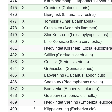
474
Karmindompap (Carpodacus erythrinu
475
X
Grønirisk (Chloris chloris)
476
Bjergirisk (Linaria flavirostris)
477
X
Tornirisk (Linaria cannabina)
478
X
Gråsisken (Acanthis flammea)
479
X
Stor Korsnæb (Loxia pytyopsittacus)
480
X
Lille Korsnæb (Loxia curvirostra)
481
Hvidvinget Korsnæb (Loxia leucoptera
482
X
Stillits (Carduelis carduelis)
483
X
Gulirisk (Serinus serinus)
484
X
Grønsisken (Spinus spinus)
485
X
Lapværling (Calcarius lapponicus)
486
Snespurv (Plectrophenax nivalis)
487
X
Bomlærke (Emberiza calandra)
488
X
Gulspurv (Emberiza citrinella)
489
*
Hvidkindet Værling (Emberiza leucoc
490
*
Klippeværling (Emberiza cia)