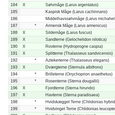
184
X
Sølvmåge (Larus argentatus)
185
Kaspisk Måge (Larus cachinnans)
186
Middelhavssølvmåge (Larus michahell
187
*
Armensk Måge (Larus armenicus)
188
X
Sildemåge (Larus fuscus)
189
X
Sandterne (Gelochelidon nilotica)
190
X
Rovterne (Hydroprogne caspia)
191
X
Splitterne (Thalasseus sandvicensis)
192
*
Aztekerterne (Thalasseus elegans)
193
X
Dværgterne (Sternula albifrons)
194
*
Brilleterne (Onychoprion anaethetus)
195
*
Rosenterne (Sterna dougallii)
196
X
Fjordterne (Sterna hirundo)
197
X
Havterne (Sterna paradisaea)
198
*
Hvidskægget Terne (Chlidonias hybrid
199
*
Hvidvinget Terne (Chlidonias leucopte