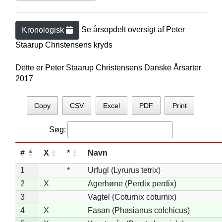
Se årsopdelt oversigt af
Peter
Kronologisk
Staarup Christensen
s kryds
Dette er Peter Staarup Christensens Danske Årsarter
2017
Copy
CSV
Excel
PDF
Print
Søg:
#
X
*
Navn
1
*
Urfugl (Lyrurus tetrix)
2
X
Agerhøne (Perdix perdix)
3
Vagtel (Coturnix coturnix)
4
X
Fasan (Phasianus colchicus)