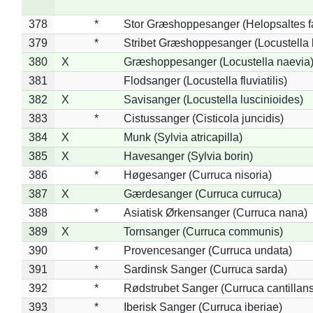
378
*
Stor Græshoppesanger (Helopsaltes fa
379
*
Stribet Græshoppesanger (Locustella 
380
X
Græshoppesanger (Locustella naevia
381
Flodsanger (Locustella fluviatilis)
382
X
Savisanger (Locustella luscinioides)
383
*
Cistussanger (Cisticola juncidis)
384
X
Munk (Sylvia atricapilla)
385
X
Havesanger (Sylvia borin)
386
*
Høgesanger (Curruca nisoria)
387
X
Gærdesanger (Curruca curruca)
388
*
Asiatisk Ørkensanger (Curruca nana)
389
X
Tornsanger (Curruca communis)
390
*
Provencesanger (Curruca undata)
391
*
Sardinsk Sanger (Curruca sarda)
392
*
Rødstrubet Sanger (Curruca cantillans
393
*
Iberisk Sanger (Curruca iberiae)