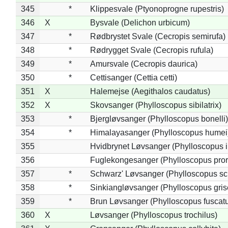
345
*
Klippesvale (Ptyonoprogne rupestris)
346
X
Bysvale (Delichon urbicum)
347
*
Rødbrystet Svale (Cecropis semirufa)
348
*
Rødrygget Svale (Cecropis rufula)
349
*
Amursvale (Cecropis daurica)
350
*
Cettisanger (Cettia cetti)
351
X
Halemejse (Aegithalos caudatus)
352
X
Skovsanger (Phylloscopus sibilatrix)
353
*
Bjergløvsanger (Phylloscopus bonelli)
354
*
Himalayasanger (Phylloscopus humei
355
Hvidbrynet Løvsanger (Phylloscopus i
356
Fuglekongesanger (Phylloscopus pror
357
*
Schwarz' Løvsanger (Phylloscopus sc
358
*
Sinkiangløvsanger (Phylloscopus gris
359
*
Brun Løvsanger (Phylloscopus fuscat
360
X
Løvsanger (Phylloscopus trochilus)