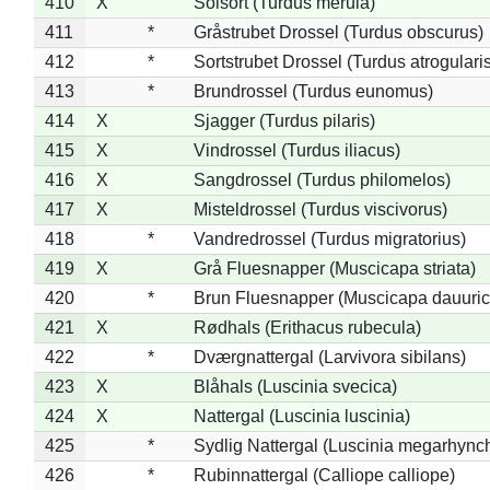
410
X
Solsort (Turdus merula)
411
*
Gråstrubet Drossel (Turdus obscurus)
412
*
Sortstrubet Drossel (Turdus atrogularis
413
*
Brundrossel (Turdus eunomus)
414
X
Sjagger (Turdus pilaris)
415
X
Vindrossel (Turdus iliacus)
416
X
Sangdrossel (Turdus philomelos)
417
X
Misteldrossel (Turdus viscivorus)
418
*
Vandredrossel (Turdus migratorius)
419
X
Grå Fluesnapper (Muscicapa striata)
420
*
Brun Fluesnapper (Muscicapa dauuric
421
X
Rødhals (Erithacus rubecula)
422
*
Dværgnattergal (Larvivora sibilans)
423
X
Blåhals (Luscinia svecica)
424
X
Nattergal (Luscinia luscinia)
425
*
Sydlig Nattergal (Luscinia megarhync
426
*
Rubinnattergal (Calliope calliope)