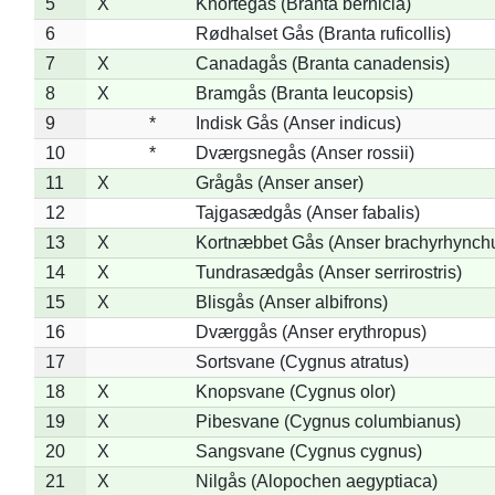
5
X
Knortegås (Branta bernicla)
6
Rødhalset Gås (Branta ruficollis)
7
X
Canadagås (Branta canadensis)
8
X
Bramgås (Branta leucopsis)
9
*
Indisk Gås (Anser indicus)
10
*
Dværgsnegås (Anser rossii)
11
X
Grågås (Anser anser)
12
Tajgasædgås (Anser fabalis)
13
X
Kortnæbbet Gås (Anser brachyrhynch
14
X
Tundrasædgås (Anser serrirostris)
15
X
Blisgås (Anser albifrons)
16
Dværggås (Anser erythropus)
17
Sortsvane (Cygnus atratus)
18
X
Knopsvane (Cygnus olor)
19
X
Pibesvane (Cygnus columbianus)
20
X
Sangsvane (Cygnus cygnus)
21
X
Nilgås (Alopochen aegyptiaca)