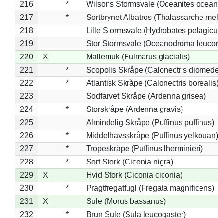
216
*
Wilsons Stormsvale (Oceanites ocean
217
*
Sortbrynet Albatros (Thalassarche me
218
Lille Stormsvale (Hydrobates pelagicu
219
Stor Stormsvale (Oceanodroma leuco
220
X
Mallemuk (Fulmarus glacialis)
221
*
Scopolis Skråpe (Calonectris diomed
222
*
Atlantisk Skråpe (Calonectris borealis
223
Sodfarvet Skråpe (Ardenna grisea)
224
*
Storskråpe (Ardenna gravis)
225
Almindelig Skråpe (Puffinus puffinus)
226
*
Middelhavsskråpe (Puffinus yelkouan)
227
*
Tropeskråpe (Puffinus lherminieri)
228
*
Sort Stork (Ciconia nigra)
229
X
Hvid Stork (Ciconia ciconia)
230
*
Pragtfregatfugl (Fregata magnificens)
231
X
Sule (Morus bassanus)
232
*
Brun Sule (Sula leucogaster)