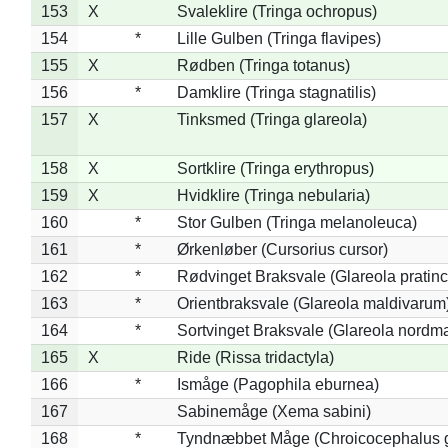
153
X
Svaleklire (Tringa ochropus)
154
*
Lille Gulben (Tringa flavipes)
155
X
Rødben (Tringa totanus)
156
*
Damklire (Tringa stagnatilis)
157
X
Tinksmed (Tringa glareola)
158
X
Sortklire (Tringa erythropus)
159
X
Hvidklire (Tringa nebularia)
160
*
Stor Gulben (Tringa melanoleuca)
161
*
Ørkenløber (Cursorius cursor)
162
*
Rødvinget Braksvale (Glareola pratinc
163
*
Orientbraksvale (Glareola maldivarum
164
*
Sortvinget Braksvale (Glareola nordm
165
X
Ride (Rissa tridactyla)
166
*
Ismåge (Pagophila eburnea)
167
Sabinemåge (Xema sabini)
168
*
Tyndnæbbet Måge (Chroicocephalus 