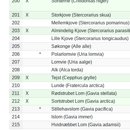
200
X
Sortterne (Chlidonias niger)
201
X
Storkjove (Stercorarius skua)
202
Mellemkjove (Stercorarius pomarinus)
203
X
Almindelig Kjove (Stercorarius parasit
204
Lille Kjove (Stercorarius longicaudus)
205
Søkonge (Alle alle)
206
*
Polarlomvie (Uria lomvia)
207
Lomvie (Uria aalge)
208
Alk (Alca torda)
209
X
Tejst (Cepphus grylle)
210
Lunde (Fratercula arctica)
211
X
Rødstrubet Lom (Gavia stellata)
212
X
Sortstrubet Lom (Gavia arctica)
213
*
Stillehavslom (Gavia pacifica)
214
Islom (Gavia immer)
215
Hvidnæbbet Lom (Gavia adamsii)