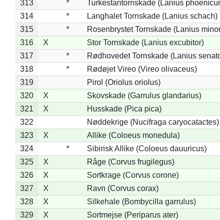
313
*
Turkestantornskade (Lanius phoenicur
314
*
Langhalet Tornskade (Lanius schach)
315
*
Rosenbrystet Tornskade (Lanius minor
316
X
Stor Tornskade (Lanius excubitor)
317
*
Rødhovedet Tornskade (Lanius senato
318
*
Rødøjet Vireo (Vireo olivaceus)
319
Pirol (Oriolus oriolus)
320
X
Skovskade (Garrulus glandarius)
321
X
Husskade (Pica pica)
322
Nøddekrige (Nucifraga caryocatactes)
323
X
Allike (Coloeus monedula)
324
*
Sibirisk Allike (Coloeus dauuricus)
325
X
Råge (Corvus frugilegus)
326
X
Sortkrage (Corvus corone)
327
X
Ravn (Corvus corax)
328
X
Silkehale (Bombycilla garrulus)
329
X
Sortmejse (Periparus ater)