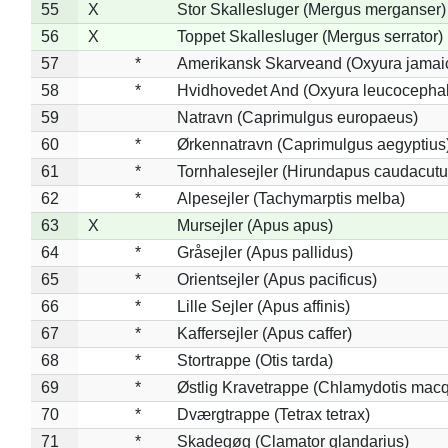
55
X
Stor Skallesluger (Mergus merganser)
56
X
Toppet Skallesluger (Mergus serrator)
57
*
Amerikansk Skarveand (Oxyura jamai
58
*
Hvidhovedet And (Oxyura leucocepha
59
Natravn (Caprimulgus europaeus)
60
*
Ørkennatravn (Caprimulgus aegyptius
61
*
Tornhalesejler (Hirundapus caudacutu
62
*
Alpesejler (Tachymarptis melba)
63
X
Mursejler (Apus apus)
64
*
Gråsejler (Apus pallidus)
65
*
Orientsejler (Apus pacificus)
66
*
Lille Sejler (Apus affinis)
67
*
Kaffersejler (Apus caffer)
68
*
Stortrappe (Otis tarda)
69
*
Østlig Kravetrappe (Chlamydotis macq
70
*
Dværgtrappe (Tetrax tetrax)
71
*
Skadegøg (Clamator glandarius)