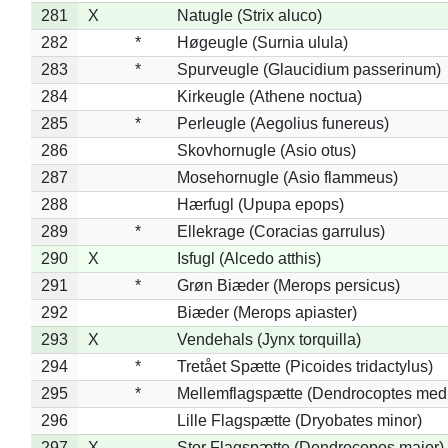
281
X
Natugle (Strix aluco)
282
*
Høgeugle (Surnia ulula)
283
*
Spurveugle (Glaucidium passerinum)
284
Kirkeugle (Athene noctua)
285
*
Perleugle (Aegolius funereus)
286
Skovhornugle (Asio otus)
287
Mosehornugle (Asio flammeus)
288
Hærfugl (Upupa epops)
289
*
Ellekrage (Coracias garrulus)
290
X
Isfugl (Alcedo atthis)
291
*
Grøn Biæder (Merops persicus)
292
Biæder (Merops apiaster)
293
X
Vendehals (Jynx torquilla)
294
*
Tretået Spætte (Picoides tridactylus)
295
*
Mellemflagspætte (Dendrocoptes med
296
Lille Flagspætte (Dryobates minor)
297
X
Stor Flagspætte (Dendrocopos major)