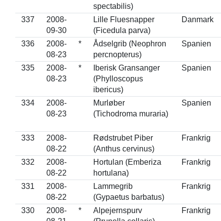
spectabilis)
337
2008-
Lille Fluesnapper
Danmark
09-30
(Ficedula parva)
336
2008-
*
Ådselgrib (Neophron
Spanien
08-23
percnopterus)
335
2008-
*
Iberisk Gransanger
Spanien
08-23
(Phylloscopus
ibericus)
334
2008-
Murløber
Spanien
08-23
(Tichodroma muraria)
333
2008-
Rødstrubet Piber
Frankrig
08-22
(Anthus cervinus)
332
2008-
Hortulan (Emberiza
Frankrig
08-22
hortulana)
331
2008-
Lammegrib
Frankrig
08-22
(Gypaetus barbatus)
330
2008-
*
Alpejernspurv
Frankrig