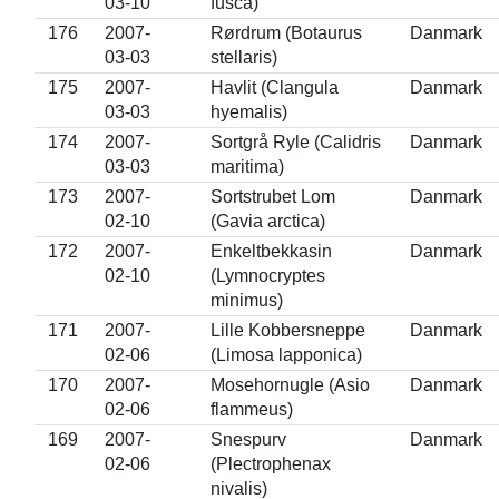
03-10
fusca)
176
2007-
Rørdrum (Botaurus
Danmark
03-03
stellaris)
175
2007-
Havlit (Clangula
Danmark
03-03
hyemalis)
174
2007-
Sortgrå Ryle (Calidris
Danmark
03-03
maritima)
173
2007-
Sortstrubet Lom
Danmark
02-10
(Gavia arctica)
172
2007-
Enkeltbekkasin
Danmark
02-10
(Lymnocryptes
minimus)
171
2007-
Lille Kobbersneppe
Danmark
02-06
(Limosa lapponica)
170
2007-
Mosehornugle (Asio
Danmark
02-06
flammeus)
169
2007-
Snespurv
Danmark
02-06
(Plectrophenax
nivalis)