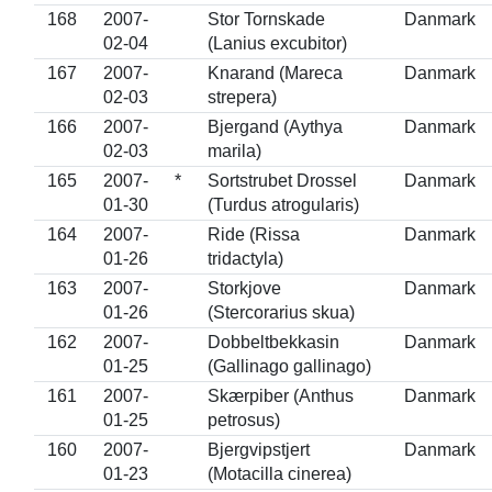
168
2007-
Stor Tornskade
Danmark
02-04
(Lanius excubitor)
167
2007-
Knarand (Mareca
Danmark
02-03
strepera)
166
2007-
Bjergand (Aythya
Danmark
02-03
marila)
165
2007-
*
Sortstrubet Drossel
Danmark
01-30
(Turdus atrogularis)
164
2007-
Ride (Rissa
Danmark
01-26
tridactyla)
163
2007-
Storkjove
Danmark
01-26
(Stercorarius skua)
162
2007-
Dobbeltbekkasin
Danmark
01-25
(Gallinago gallinago)
161
2007-
Skærpiber (Anthus
Danmark
01-25
petrosus)
160
2007-
Bjergvipstjert
Danmark
01-23
(Motacilla cinerea)