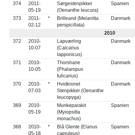
374
2011-
Sørgestenpikker
Spanien
05-19
(Oenanthe leucura)
373
2011-
*
Brilleand (Melanitta
Danmark
02-12
perspicillata)
2010
372
2010-
Lapværling
Danmark
10-07
(Calcarius
lapponicus)
371
2010-
Thorshane
Danmark
10-05
(Phalaropus
fulicarius)
370
2010-
*
Hvidkronet
Danmark
07-03
Stenpikker (Oenanthe
leucopyga)
369
2010-
Munkeparakit
Spanien
05-19
(Myiopsitta
monachus)
368
2010-
*
Blå Glente (Elanus
Spanien
05-18
caeruleus)