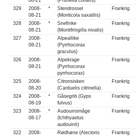
08-21
(Prunella collaris)
329
2008-
*
Stendrossel
Frankrig
08-21
(Monticola saxatilis)
328
2008-
*
Snefinke
Frankrig
08-21
(Montifringilla nivalis)
327
2008-
Alpeallike
Frankrig
08-21
(Pyrrhocorax
graculus)
326
2008-
Alpekrage
Frankrig
08-21
(Pyrrhocorax
pyrrhocorax)
325
2008-
Citronsisken
Frankrig
08-20
(Carduelis citrinella)
324
2008-
*
Gåsegrib (Gyps
Frankrig
08-19
fulvus)
323
2008-
*
Audouinsmåge
Frankrig
08-17
(Ichthyaetus
audouinii)
322
2008-
Rødhøne (Alectoris
Frankrig