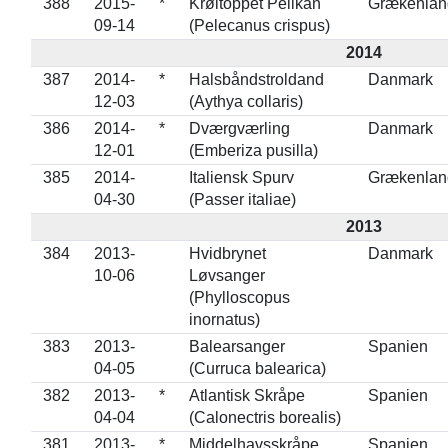
388
2015-
*
Krøltoppet Pelikan
Grækenlan
09-14
(Pelecanus crispus)
2014
387
2014-
*
Halsbåndstroldand
Danmark
12-03
(Aythya collaris)
386
2014-
*
Dværgværling
Danmark
12-01
(Emberiza pusilla)
385
2014-
Italiensk Spurv
Grækenlan
04-30
(Passer italiae)
2013
384
2013-
Hvidbrynet
Danmark
10-06
Løvsanger
(Phylloscopus
inornatus)
383
2013-
Balearsanger
Spanien
04-05
(Curruca balearica)
382
2013-
*
Atlantisk Skråpe
Spanien
04-04
(Calonectris borealis)
381
2013-
*
Middelhavsskråpe
Spanien