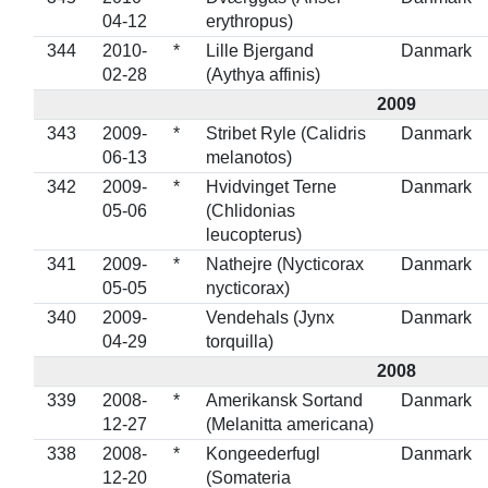
04-12
erythropus)
344
2010-
*
Lille Bjergand
Danmark
02-28
(Aythya affinis)
2009
343
2009-
*
Stribet Ryle (Calidris
Danmark
06-13
melanotos)
342
2009-
*
Hvidvinget Terne
Danmark
05-06
(Chlidonias
leucopterus)
341
2009-
*
Nathejre (Nycticorax
Danmark
05-05
nycticorax)
340
2009-
Vendehals (Jynx
Danmark
04-29
torquilla)
2008
339
2008-
*
Amerikansk Sortand
Danmark
12-27
(Melanitta americana)
338
2008-
*
Kongeederfugl
Danmark
12-20
(Somateria