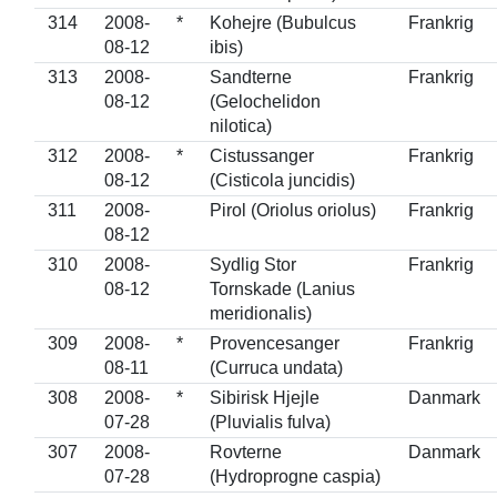
314
2008-
*
Kohejre (Bubulcus
Frankrig
08-12
ibis)
313
2008-
Sandterne
Frankrig
08-12
(Gelochelidon
nilotica)
312
2008-
*
Cistussanger
Frankrig
08-12
(Cisticola juncidis)
311
2008-
Pirol (Oriolus oriolus)
Frankrig
08-12
310
2008-
Sydlig Stor
Frankrig
08-12
Tornskade (Lanius
meridionalis)
309
2008-
*
Provencesanger
Frankrig
08-11
(Curruca undata)
308
2008-
*
Sibirisk Hjejle
Danmark
07-28
(Pluvialis fulva)
307
2008-
Rovterne
Danmark
07-28
(Hydroprogne caspia)