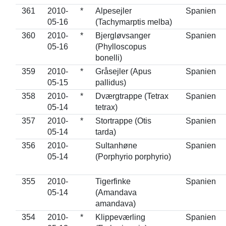
361
2010-
*
Alpesejler
Spanien
05-16
(Tachymarptis melba)
360
2010-
*
Bjergløvsanger
Spanien
05-16
(Phylloscopus
bonelli)
359
2010-
*
Gråsejler (Apus
Spanien
05-15
pallidus)
358
2010-
*
Dværgtrappe (Tetrax
Spanien
05-14
tetrax)
357
2010-
*
Stortrappe (Otis
Spanien
05-14
tarda)
356
2010-
Sultanhøne
Spanien
05-14
(Porphyrio porphyrio)
355
2010-
Tigerfinke
Spanien
05-14
(Amandava
amandava)
354
2010-
*
Klippeværling
Spanien