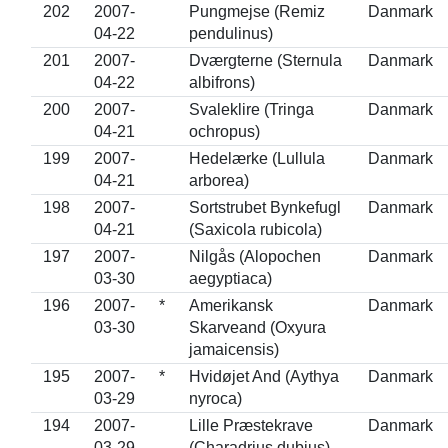
202
2007-
Pungmejse (Remiz
Danmark
04-22
pendulinus)
201
2007-
Dværgterne (Sternula
Danmark
04-22
albifrons)
200
2007-
Svaleklire (Tringa
Danmark
04-21
ochropus)
199
2007-
Hedelærke (Lullula
Danmark
04-21
arborea)
198
2007-
Sortstrubet Bynkefugl
Danmark
04-21
(Saxicola rubicola)
197
2007-
Nilgås (Alopochen
Danmark
03-30
aegyptiaca)
196
2007-
*
Amerikansk
Danmark
03-30
Skarveand (Oxyura
jamaicensis)
195
2007-
*
Hvidøjet And (Aythya
Danmark
03-29
nyroca)
194
2007-
Lille Præstekrave
Danmark
03-29
(Charadrius dubius)