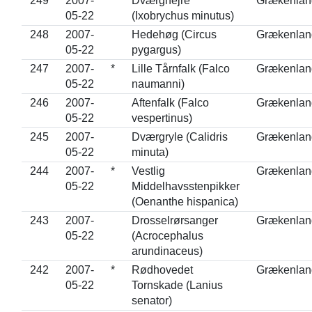
249
2007-
*
Dværghejre
Grækenlan
05-22
(Ixobrychus minutus)
248
2007-
Hedehøg (Circus
Grækenlan
05-22
pygargus)
247
2007-
*
Lille Tårnfalk (Falco
Grækenlan
05-22
naumanni)
246
2007-
Aftenfalk (Falco
Grækenlan
05-22
vespertinus)
245
2007-
Dværgryle (Calidris
Grækenlan
05-22
minuta)
244
2007-
*
Vestlig
Grækenlan
05-22
Middelhavsstenpikker
(Oenanthe hispanica)
243
2007-
Drosselrørsanger
Grækenlan
05-22
(Acrocephalus
arundinaceus)
242
2007-
*
Rødhovedet
Grækenlan
05-22
Tornskade (Lanius
senator)