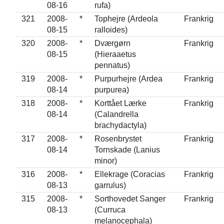
08-16
rufa)
321
2008-
*
Tophejre (Ardeola
Frankrig
08-15
ralloides)
320
2008-
*
Dværgørn
Frankrig
08-15
(Hieraaetus
pennatus)
319
2008-
*
Purpurhejre (Ardea
Frankrig
08-14
purpurea)
318
2008-
*
Korttået Lærke
Frankrig
08-14
(Calandrella
brachydactyla)
317
2008-
*
Rosenbrystet
Frankrig
08-14
Tornskade (Lanius
minor)
316
2008-
*
Ellekrage (Coracias
Frankrig
08-13
garrulus)
315
2008-
*
Sorthovedet Sanger
Frankrig
08-13
(Curruca
melanocephala)