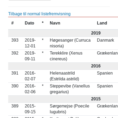
Tilbage til normal listefremvisning
#
Dato
*
Navn
Land
2019
393
2019-
*
Høgesanger (Curruca
Danmark
12-01
nisoria)
392
2019-
*
Terekklire (Xenus
Grækenlan
09-11
cinereus)
2016
391
2016-
Helenaastrild
Spanien
02-07
(Estrilda astrild)
390
2016-
*
Steppevibe (Vanellus
Spanien
02-06
gregarius)
2015
389
2015-
Sørgemejse (Poecile
Grækenlan
09-15
lugubris)