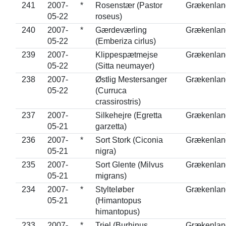
241
2007-
*
Rosenstær (Pastor
Grækenlan
05-22
roseus)
240
2007-
*
Gærdeværling
Grækenlan
05-22
(Emberiza cirlus)
239
2007-
Klippespætmejse
Grækenlan
05-22
(Sitta neumayer)
238
2007-
Østlig Mestersanger
Grækenlan
05-22
(Curruca
crassirostris)
237
2007-
Silkehejre (Egretta
Grækenlan
05-21
garzetta)
236
2007-
*
Sort Stork (Ciconia
Grækenlan
05-21
nigra)
235
2007-
Sort Glente (Milvus
Grækenlan
05-21
migrans)
234
2007-
*
Stylteløber
Grækenlan
05-21
(Himantopus
himantopus)
233
2007-
*
Triel (Burhinus
Grækenlan