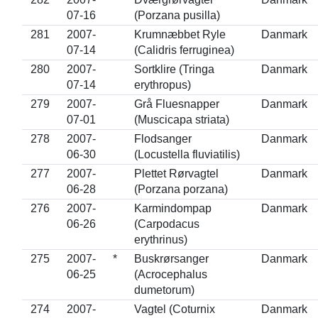
07-16
(Porzana pusilla)
281
2007-
Krumnæbbet Ryle
Danmark
07-14
(Calidris ferruginea)
280
2007-
Sortklire (Tringa
Danmark
07-14
erythropus)
279
2007-
Grå Fluesnapper
Danmark
07-01
(Muscicapa striata)
278
2007-
Flodsanger
Danmark
06-30
(Locustella fluviatilis)
277
2007-
Plettet Rørvagtel
Danmark
06-28
(Porzana porzana)
276
2007-
Karmindompap
Danmark
06-26
(Carpodacus
erythrinus)
275
2007-
*
Buskrørsanger
Danmark
06-25
(Acrocephalus
dumetorum)
274
2007-
Vagtel (Coturnix
Danmark