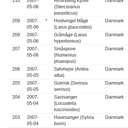
210
2007-
Almindelig Kjove
Danmark
05-06
(Stercorarius
parasiticus)
209
2007-
*
Hvidvinget Måge
Danmark
05-06
(Larus glaucoides)
208
2007-
Gråmåge (Larus
Danmark
05-06
hyperboreus)
207
2007-
Småspove
Danmark
05-06
(Numenius
phaeopus)
206
2007-
Sølvhejre (Ardea
Danmark
05-05
alba)
205
2007-
Gulirisk (Serinus
Danmark
05-05
serinus)
204
2007-
Savisanger
Danmark
05-04
(Locustella
luscinioides)
203
2007-
Havesanger (Sylvia
Danmark
05-04
borin)