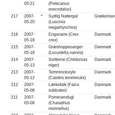
05-21
(Pelecanus
onocrotalus)
217
2007-
*
Sydlig Nattergal
Grækenlan
05-20
(Luscinia
megarhynchos)
216
2007-
Engsnarre (Crex
Danmark
05-18
crex)
215
2007-
Græshoppesanger
Danmark
05-18
(Locustella naevia)
214
2007-
Sortterne (Chlidonias
Danmark
05-13
niger)
213
2007-
Temmincksryle
Danmark
05-12
(Calidris temminckii)
212
2007-
Lærkefalk (Falco
Danmark
05-06
subbuteo)
211
2007-
Pomeransfugl
Danmark
05-06
(Charadrius
morinellus)