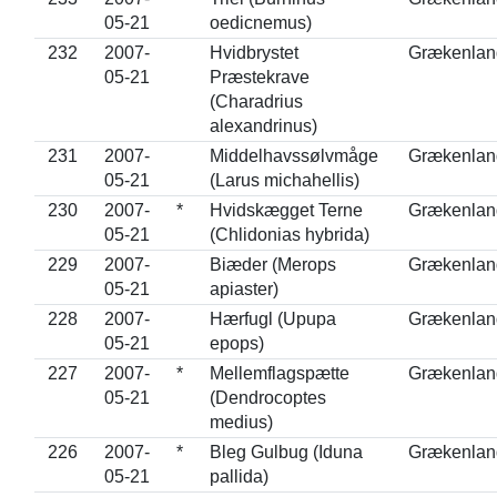
05-21
oedicnemus)
232
2007-
Hvidbrystet
Grækenlan
05-21
Præstekrave
(Charadrius
alexandrinus)
231
2007-
Middelhavssølvmåge
Grækenlan
05-21
(Larus michahellis)
230
2007-
*
Hvidskægget Terne
Grækenlan
05-21
(Chlidonias hybrida)
229
2007-
Biæder (Merops
Grækenlan
05-21
apiaster)
228
2007-
Hærfugl (Upupa
Grækenlan
05-21
epops)
227
2007-
*
Mellemflagspætte
Grækenlan
05-21
(Dendrocoptes
medius)
226
2007-
*
Bleg Gulbug (Iduna
Grækenlan
05-21
pallida)