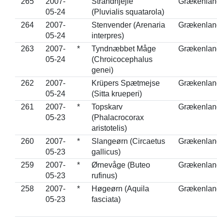
265
2007-
Strandhjejle
Grækenlan
05-24
(Pluvialis squatarola)
264
2007-
Stenvender (Arenaria
Grækenlan
05-24
interpres)
263
2007-
*
Tyndnæbbet Måge
Grækenlan
05-24
(Chroicocephalus
genei)
262
2007-
Krüpers Spætmejse
Grækenlan
05-24
(Sitta krueperi)
261
2007-
*
Topskarv
Grækenlan
05-23
(Phalacrocorax
aristotelis)
260
2007-
*
Slangeørn (Circaetus
Grækenlan
05-23
gallicus)
259
2007-
*
Ørnevåge (Buteo
Grækenlan
05-23
rufinus)
258
2007-
*
Høgeørn (Aquila
Grækenlan
05-23
fasciata)