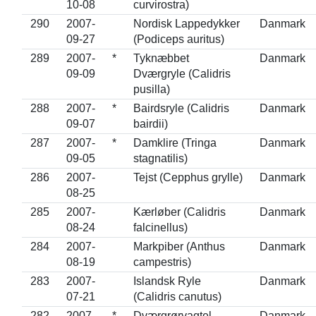
10-08
curvirostra)
290
2007-
Nordisk Lappedykker
Danmark
09-27
(Podiceps auritus)
289
2007-
*
Tyknæbbet
Danmark
09-09
Dværgryle (Calidris
pusilla)
288
2007-
*
Bairdsryle (Calidris
Danmark
09-07
bairdii)
287
2007-
*
Damklire (Tringa
Danmark
09-05
stagnatilis)
286
2007-
Tejst (Cepphus grylle)
Danmark
08-25
285
2007-
Kærløber (Calidris
Danmark
08-24
falcinellus)
284
2007-
Markpiber (Anthus
Danmark
08-19
campestris)
283
2007-
Islandsk Ryle
Danmark
07-21
(Calidris canutus)
282
2007-
*
Dværgrørvagtel
Danmark