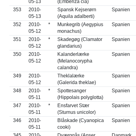
05-13
(Emberiza cia)
353
2010-
Spansk Kejserørn
Spanien
05-13
(Aquila adalberti)
352
2010-
*
Munkegrib (Aegypius
Spanien
05-12
monachus)
351
2010-
*
Skadegøg (Clamator
Spanien
05-12
glandarius)
350
2010-
Kalanderlærke
Spanien
05-12
(Melanocorypha
calandra)
349
2010-
Theklalærke
Spanien
05-12
(Galerida theklae)
348
2010-
*
Spottesanger
Spanien
05-11
(Hippolais polyglotta)
347
2010-
*
Ensfarvet Stær
Spanien
05-11
(Sturnus unicolor)
346
2010-
Blåskade (Cyanopica
Spanien
05-11
cooki)
345
2010-
Dværggås (Anser
Danmark