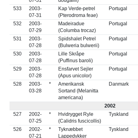
07-31
dougallii)
533
2003-
Kap Verde-petrel
Portugal
07-31
(Pterodroma feae)
532
2003-
Madeiradue
Portugal
07-29
(Columba trocaz)
531
2003-
Spidshalet Petrel
Portugal
07-28
(Bulweria bulwerii)
530
2003-
Lille Skråpe
Portugal
07-28
(Puffinus baroli)
529
2003-
Ensfarvet Sejler
Portugal
07-28
(Apus unicolor)
528
2003-
*
Amerikansk
Danmark
03-28
Sortand (Melanitta
americana)
2002
527
2002-
*
Hvidrygget Ryle
Tyskland
07-25
(Calidris fuscicollis)
526
2002-
*
Tyknæbbet
Tyskland
07-21
Lappedykker