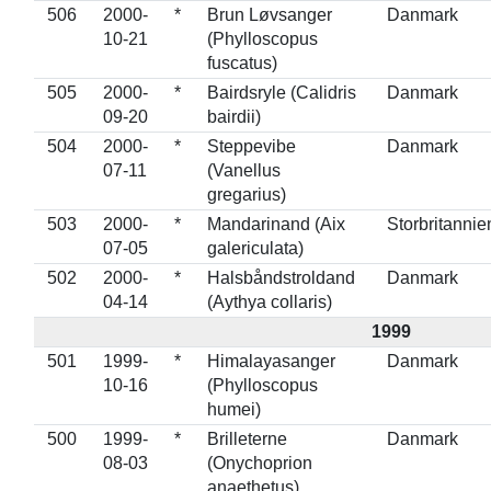
506
2000-
*
Brun Løvsanger
Danmark
10-21
(Phylloscopus
fuscatus)
505
2000-
*
Bairdsryle (Calidris
Danmark
09-20
bairdii)
504
2000-
*
Steppevibe
Danmark
07-11
(Vanellus
gregarius)
503
2000-
*
Mandarinand (Aix
Storbritannie
07-05
galericulata)
502
2000-
*
Halsbåndstroldand
Danmark
04-14
(Aythya collaris)
1999
501
1999-
*
Himalayasanger
Danmark
10-16
(Phylloscopus
humei)
500
1999-
*
Brilleterne
Danmark
08-03
(Onychoprion
anaethetus)