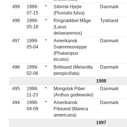
499
1999-
*
Sibirisk Hjejle
Danmark
07-15
(Pluvialis fulva)
498
1999-
*
Ringnæbbet Måge
Tyskland
05-18
(Larus
delawarensis)
497
1999-
*
Amerikansk
Danmark
05-04
Svømmesneppe
(Phalaropus
tricolor)
496
1999-
*
Brilleand (Melanitta
Danmark
02-06
perspicillata)
1998
495
1998-
*
Mongolsk Piber
Danmark
11-23
(Anthus godlewskii)
494
1998-
*
Amerikansk
Danmark
04-09
Pibeand (Mareca
americana)
1997