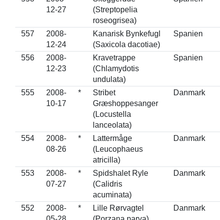
12-27
(Streptopelia
roseogrisea)
557
2008-
Kanarisk Bynkefugl
Spanien
12-24
(Saxicola dacotiae)
556
2008-
Kravetrappe
Spanien
12-23
(Chlamydotis
undulata)
555
2008-
*
Stribet
Danmark
10-17
Græshoppesanger
(Locustella
lanceolata)
554
2008-
*
Lattermåge
Danmark
08-26
(Leucophaeus
atricilla)
553
2008-
*
Spidshalet Ryle
Danmark
07-27
(Calidris
acuminata)
552
2008-
*
Lille Rørvagtel
Danmark
05-28
(Porzana parva)