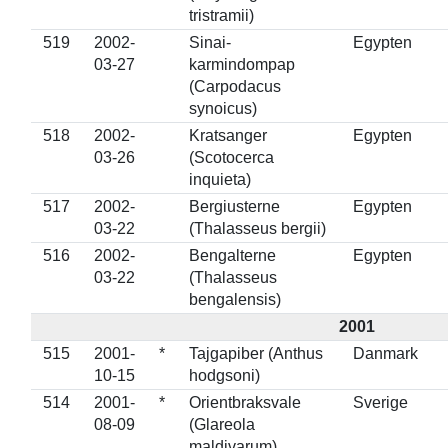
tristramii)
519
2002-
Sinai-
Egypten
03-27
karmindompap
(Carpodacus
synoicus)
518
2002-
Kratsanger
Egypten
03-26
(Scotocerca
inquieta)
517
2002-
Bergiusterne
Egypten
03-22
(Thalasseus bergii)
516
2002-
Bengalterne
Egypten
03-22
(Thalasseus
bengalensis)
2001
515
2001-
*
Tajgapiber (Anthus
Danmark
10-15
hodgsoni)
514
2001-
*
Orientbraksvale
Sverige
08-09
(Glareola
maldivarum)