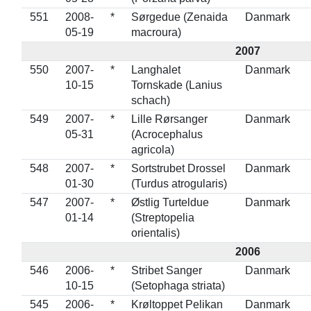
551
2008-
*
Sørgedue (Zenaida
Danmark
05-19
macroura)
2007
550
2007-
*
Langhalet
Danmark
10-15
Tornskade (Lanius
schach)
549
2007-
*
Lille Rørsanger
Danmark
05-31
(Acrocephalus
agricola)
548
2007-
*
Sortstrubet Drossel
Danmark
01-30
(Turdus atrogularis)
547
2007-
*
Østlig Turteldue
Danmark
01-14
(Streptopelia
orientalis)
2006
546
2006-
*
Stribet Sanger
Danmark
10-15
(Setophaga striata)
545
2006-
*
Krøltoppet Pelikan
Danmark