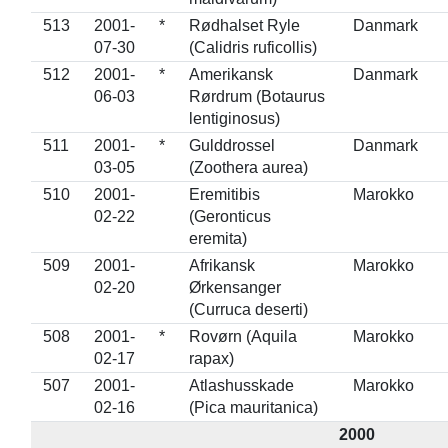
513
2001-
*
Rødhalset Ryle
Danmark
07-30
(Calidris ruficollis)
512
2001-
*
Amerikansk
Danmark
06-03
Rørdrum (Botaurus
lentiginosus)
511
2001-
*
Gulddrossel
Danmark
03-05
(Zoothera aurea)
510
2001-
Eremitibis
Marokko
02-22
(Geronticus
eremita)
509
2001-
Afrikansk
Marokko
02-20
Ørkensanger
(Curruca deserti)
508
2001-
*
Rovørn (Aquila
Marokko
02-17
rapax)
507
2001-
Atlashusskade
Marokko
02-16
(Pica mauritanica)
2000