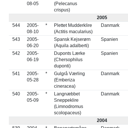
08-05
(Pelecanus
crispus)
2005
544
2005-
*
Plettet Mudderklire
Danmark
08-10
(Actitis macularius)
543
2005-
Spansk Kejserørn
Spanien
06-20
(Aquila adalberti)
542
2005-
Duponts Lærke
Spanien
06-19
(Chersophilus
duponti)
541
2005-
*
Gulgrå Værling
Danmark
05-28
(Emberiza
cineracea)
540
2005-
*
Langnæbbet
Danmark
05-09
Sneppeklire
(Limnodromus
scolopaceus)
2004