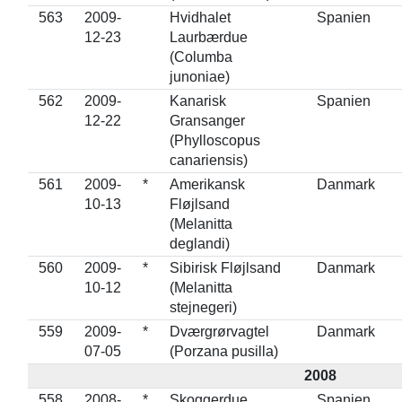
563
2009-
Hvidhalet
Spanien
12-23
Laurbærdue
(Columba
junoniae)
562
2009-
Kanarisk
Spanien
12-22
Gransanger
(Phylloscopus
canariensis)
561
2009-
*
Amerikansk
Danmark
10-13
Fløjlsand
(Melanitta
deglandi)
560
2009-
*
Sibirisk Fløjlsand
Danmark
10-12
(Melanitta
stejnegeri)
559
2009-
*
Dværgrørvagtel
Danmark
07-05
(Porzana pusilla)
2008
558
2008-
*
Skoggerdue
Spanien