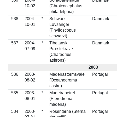
539
2004-
*
Bonapartemåge
Danmark
10-02
(Chroicocephalus
philadelphia)
538
2004-
*
Schwarz'
Danmark
10-01
Løvsanger
(Phylloscopus
schwarzi)
537
2004-
*
Tibetansk
Danmark
07-09
Præstekrave
(Charadrius
atrifrons)
2003
536
2003-
Madeirastormsvale
Portugal
08-02
(Oceanodroma
castro)
535
2003-
*
Madeirapetrel
Portugal
08-01
(Pterodroma
madeira)
534
2003-
*
Rosenterne (Sterna
Portugal