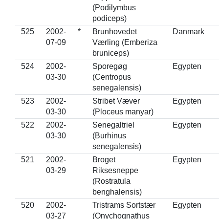
(Podilymbus
podiceps)
525
2002-
*
Brunhovedet
Danmark
07-09
Værling (Emberiza
bruniceps)
524
2002-
Sporegøg
Egypten
03-30
(Centropus
senegalensis)
523
2002-
Stribet Væver
Egypten
03-30
(Ploceus manyar)
522
2002-
Senegaltriel
Egypten
03-30
(Burhinus
senegalensis)
521
2002-
Broget
Egypten
03-29
Riksesneppe
(Rostratula
benghalensis)
520
2002-
Tristrams Sortstær
Egypten
03-27
(Onychognathus