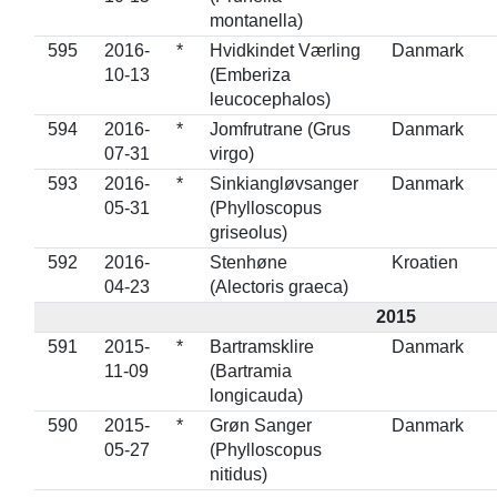
montanella)
595
2016-
*
Hvidkindet Værling
Danmark
10-13
(Emberiza
leucocephalos)
594
2016-
*
Jomfrutrane (Grus
Danmark
07-31
virgo)
593
2016-
*
Sinkiangløvsanger
Danmark
05-31
(Phylloscopus
griseolus)
592
2016-
Stenhøne
Kroatien
04-23
(Alectoris graeca)
2015
591
2015-
*
Bartramsklire
Danmark
11-09
(Bartramia
longicauda)
590
2015-
*
Grøn Sanger
Danmark
05-27
(Phylloscopus
nitidus)