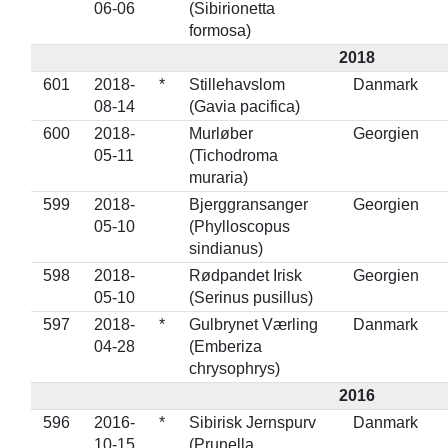
06-06
(Sibirionetta
formosa)
2018
601
2018-
*
Stillehavslom
Danmark
08-14
(Gavia pacifica)
600
2018-
Murløber
Georgien
05-11
(Tichodroma
muraria)
599
2018-
Bjerggransanger
Georgien
05-10
(Phylloscopus
sindianus)
598
2018-
Rødpandet Irisk
Georgien
05-10
(Serinus pusillus)
597
2018-
*
Gulbrynet Værling
Danmark
04-28
(Emberiza
chrysophrys)
2016
596
2016-
*
Sibirisk Jernspurv
Danmark
10-15
(Prunella