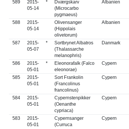
589
2015-
*
Dværgskarv
Albanien
05-14
(Microcarbo
pygmaeus)
588
2015-
Olivensanger
Albanien
05-14
(Hippolais
olivetorum)
587
2015-
*
Sortbrynet Albatros
Danmark
05-07
(Thalassarche
melanophris)
586
2015-
*
Eleonorafalk (Falco
Cypern
05-01
eleonorae)
585
2015-
Sort Frankolin
Cypern
05-01
(Francolinus
francolinus)
584
2015-
Cypernstenpikker
Cypern
05-01
(Oenanthe
cypriaca)
583
2015-
Cypernsanger
Cypern
05-01
(Curruca