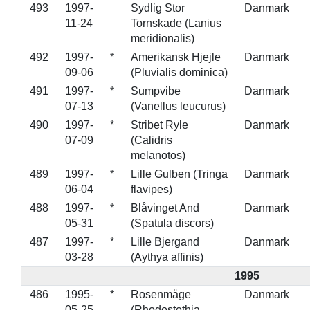
493
1997-
Sydlig Stor
Danmark
11-24
Tornskade (Lanius
meridionalis)
492
1997-
*
Amerikansk Hjejle
Danmark
09-06
(Pluvialis dominica)
491
1997-
*
Sumpvibe
Danmark
07-13
(Vanellus leucurus)
490
1997-
*
Stribet Ryle
Danmark
07-09
(Calidris
melanotos)
489
1997-
*
Lille Gulben (Tringa
Danmark
06-04
flavipes)
488
1997-
*
Blåvinget And
Danmark
05-31
(Spatula discors)
487
1997-
*
Lille Bjergand
Danmark
03-28
(Aythya affinis)
1995
486
1995-
*
Rosenmåge
Danmark
05-25
(Rhodostethia