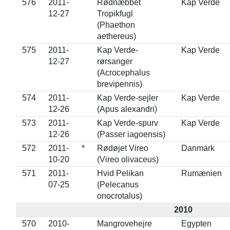
576
2011-
Rødnæbbet
Kap Verde
12-27
Tropikfugl
(Phaethon
aethereus)
575
2011-
Kap Verde-
Kap Verde
12-27
rørsanger
(Acrocephalus
brevipennis)
574
2011-
Kap Verde-sejler
Kap Verde
12-26
(Apus alexandri)
573
2011-
Kap Verde-spurv
Kap Verde
12-26
(Passer iagoensis)
572
2011-
*
Rødøjet Vireo
Danmark
10-20
(Vireo olivaceus)
571
2011-
Hvid Pelikan
Rumænien
07-25
(Pelecanus
onocrotalus)
2010
570
2010-
Mangrovehejre
Egypten