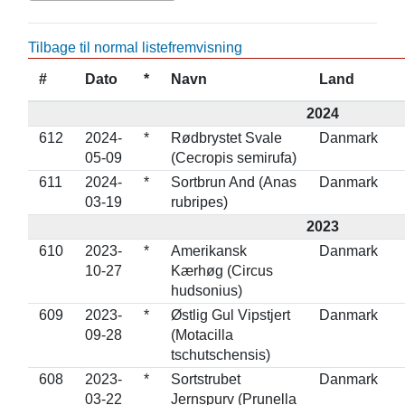
Tilbage til normal listefremvisning
#
Dato
*
Navn
Land
2024
612
2024-
*
Rødbrystet Svale
Danmark
05-09
(Cecropis semirufa)
611
2024-
*
Sortbrun And (Anas
Danmark
03-19
rubripes)
2023
610
2023-
*
Amerikansk
Danmark
10-27
Kærhøg (Circus
hudsonius)
609
2023-
*
Østlig Gul Vipstjert
Danmark
09-28
(Motacilla
tschutschensis)
608
2023-
*
Sortstrubet
Danmark
03-22
Jernspurv (Prunella