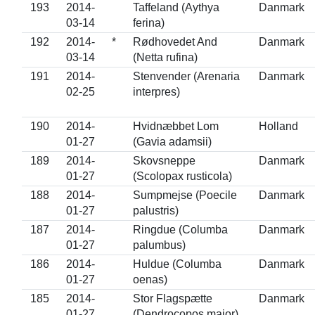
193
2014-
Taffeland (Aythya
Danmark
03-14
ferina)
192
2014-
*
Rødhovedet And
Danmark
03-14
(Netta rufina)
191
2014-
Stenvender (Arenaria
Danmark
02-25
interpres)
190
2014-
Hvidnæbbet Lom
Holland
01-27
(Gavia adamsii)
189
2014-
Skovsneppe
Danmark
01-27
(Scolopax rusticola)
188
2014-
Sumpmejse (Poecile
Danmark
01-27
palustris)
187
2014-
Ringdue (Columba
Danmark
01-27
palumbus)
186
2014-
Huldue (Columba
Danmark
01-27
oenas)
185
2014-
Stor Flagspætte
Danmark
01-27
(Dendrocopos major)