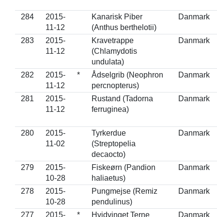
284
2015-
Kanarisk Piber
Danmark
11-12
(Anthus berthelotii)
283
2015-
Kravetrappe
Danmark
11-12
(Chlamydotis
undulata)
282
2015-
*
Ådselgrib (Neophron
Danmark
11-12
percnopterus)
281
2015-
Rustand (Tadorna
Danmark
11-12
ferruginea)
280
2015-
Tyrkerdue
Danmark
11-02
(Streptopelia
decaocto)
279
2015-
Fiskeørn (Pandion
Danmark
10-28
haliaetus)
278
2015-
Pungmejse (Remiz
Danmark
10-28
pendulinus)
277
2015-
*
Hvidvinget Terne
Danmark