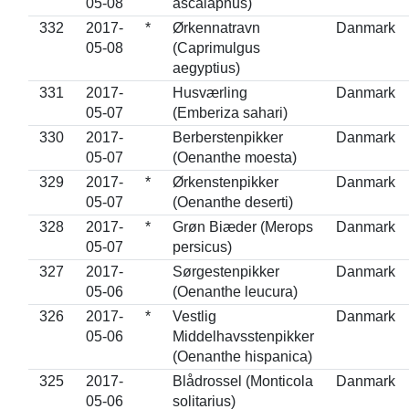
05-08
ascalaphus)
332
2017-
*
Ørkennatravn
Danmark
05-08
(Caprimulgus
aegyptius)
331
2017-
Husværling
Danmark
05-07
(Emberiza sahari)
330
2017-
Berberstenpikker
Danmark
05-07
(Oenanthe moesta)
329
2017-
*
Ørkenstenpikker
Danmark
05-07
(Oenanthe deserti)
328
2017-
*
Grøn Biæder (Merops
Danmark
05-07
persicus)
327
2017-
Sørgestenpikker
Danmark
05-06
(Oenanthe leucura)
326
2017-
*
Vestlig
Danmark
05-06
Middelhavsstenpikker
(Oenanthe hispanica)
325
2017-
Blådrossel (Monticola
Danmark
05-06
solitarius)