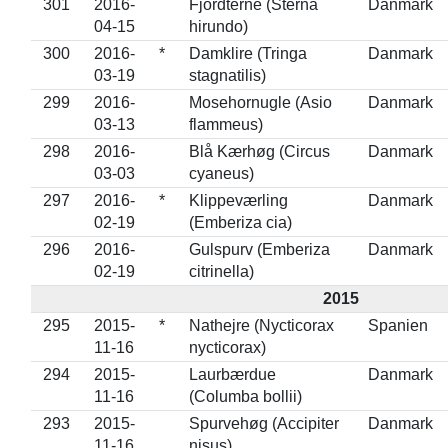
301
2016-
Fjordterne (Sterna
Danmark
04-15
hirundo)
300
2016-
*
Damklire (Tringa
Danmark
03-19
stagnatilis)
299
2016-
Mosehornugle (Asio
Danmark
03-13
flammeus)
298
2016-
Blå Kærhøg (Circus
Danmark
03-03
cyaneus)
297
2016-
*
Klippeværling
Danmark
02-19
(Emberiza cia)
296
2016-
Gulspurv (Emberiza
Danmark
02-19
citrinella)
2015
295
2015-
*
Nathejre (Nycticorax
Spanien
11-16
nycticorax)
294
2015-
Laurbærdue
Danmark
11-16
(Columba bollii)
293
2015-
Spurvehøg (Accipiter
Danmark
11-16
nisus)