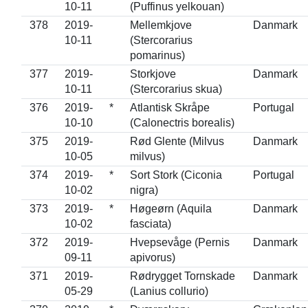
10-11
(Puffinus yelkouan)
378
2019-
Mellemkjove
Danmark
10-11
(Stercorarius
pomarinus)
377
2019-
Storkjove
Danmark
10-11
(Stercorarius skua)
376
2019-
*
Atlantisk Skråpe
Portugal
10-10
(Calonectris borealis)
375
2019-
Rød Glente (Milvus
Danmark
10-05
milvus)
374
2019-
*
Sort Stork (Ciconia
Portugal
10-02
nigra)
373
2019-
*
Høgeørn (Aquila
Danmark
10-02
fasciata)
372
2019-
Hvepsevåge (Pernis
Danmark
09-11
apivorus)
371
2019-
Rødrygget Tornskade
Danmark
05-29
(Lanius collurio)