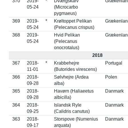
370
2019-
*
Dværgskarv
Grækenlan
05-24
(Microcarbo
pygmaeus)
369
2019-
*
Krøltoppet Pelikan
Grækenlan
05-24
(Pelecanus crispus)
368
2019-
Hvid Pelikan
Grækenlan
05-24
(Pelecanus
onocrotalus)
2018
367
2018-
*
Krabbehejre
Portugal
11-01
(Butorides virescens)
366
2018-
Sølvhejre (Ardea
Polen
09-28
alba)
365
2018-
Havørn (Haliaeetus
Danmark
09-28
albicilla)
364
2018-
Islandsk Ryle
Danmark
09-25
(Calidris canutus)
363
2018-
Storspove (Numenius
Danmark
09-17
arquata)