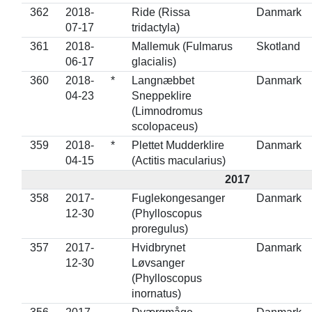
362
2018-
Ride (Rissa
Danmark
07-17
tridactyla)
361
2018-
Mallemuk (Fulmarus
Skotland
06-17
glacialis)
360
2018-
*
Langnæbbet
Danmark
04-23
Sneppeklire
(Limnodromus
scolopaceus)
359
2018-
*
Plettet Mudderklire
Danmark
04-15
(Actitis macularius)
2017
358
2017-
Fuglekongesanger
Danmark
12-30
(Phylloscopus
proregulus)
357
2017-
Hvidbrynet
Danmark
12-30
Løvsanger
(Phylloscopus
inornatus)