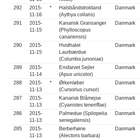
292
2015-
*
Halsbåndstroldand
Danmark
11-16
(Aythya collaris)
291
2015-
Kanarisk Gransanger
Danmark
11-15
(Phylloscopus
canariensis)
290
2015-
Hvidhalet
Danmark
11-15
Laurbærdue
(Columba junoniae)
289
2015-
Ensfarvet Sejler
Danmark
11-14
(Apus unicolor)
288
2015-
*
Ørkenløber
Danmark
11-13
(Cursorius cursor)
287
2015-
Kanarisk Blåmejse
Danmark
11-13
(Cyanistes teneriffae)
286
2015-
Palmedue (Spilopelia
Danmark
11-13
senegalensis)
285
2015-
Berberhøne
Danmark
11-13
(Alectoris barbara)