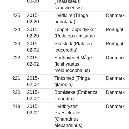
02-20
(Thalasseus
sandvicensis)
225
2015-
Hvidklire (Tringa
Danmark
02-20
nebularia)
224
2015-
Toppet Lappedykker
Portugal
02-20
(Podiceps cristatus)
223
2015-
Skestork (Platalea
Portugal
02-02
leucorodia)
222
2015-
Sorthovedet Måge
Danmark
02-02
(Ichthyaetus
melanocephalus)
221
2015-
Tinksmed (Tringa
Danmark
02-02
glareola)
220
2015-
Bomlærke (Emberiza
Danmark
02-02
calandra)
219
2015-
Hvidbrystet
Danmark
02-02
Præstekrave
(Charadrius
alexandrinus)