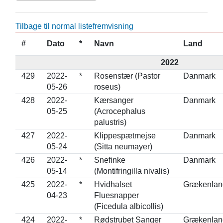
Tilbage til normal listefremvisning
#
Dato
*
Navn
Land
2022
429
2022-
*
Rosenstær (Pastor
Danmark
05-26
roseus)
428
2022-
Kærsanger
Danmark
05-25
(Acrocephalus
palustris)
427
2022-
Klippespætmejse
Danmark
05-24
(Sitta neumayer)
426
2022-
*
Snefinke
Danmark
05-14
(Montifringilla nivalis)
425
2022-
*
Hvidhalset
Grækenlan
04-23
Fluesnapper
(Ficedula albicollis)
424
2022-
*
Rødstrubet Sanger
Grækenlan