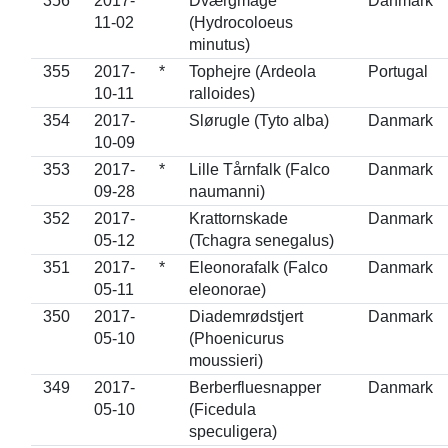
356
2017-
Dværgmåge
Danmark
11-02
(Hydrocoloeus
minutus)
355
2017-
*
Tophejre (Ardeola
Portugal
10-11
ralloides)
354
2017-
Slørugle (Tyto alba)
Danmark
10-09
353
2017-
*
Lille Tårnfalk (Falco
Danmark
09-28
naumanni)
352
2017-
Krattornskade
Danmark
05-12
(Tchagra senegalus)
351
2017-
*
Eleonorafalk (Falco
Danmark
05-11
eleonorae)
350
2017-
Diademrødstjert
Danmark
05-10
(Phoenicurus
moussieri)
349
2017-
Berberfluesnapper
Danmark
05-10
(Ficedula
speculigera)