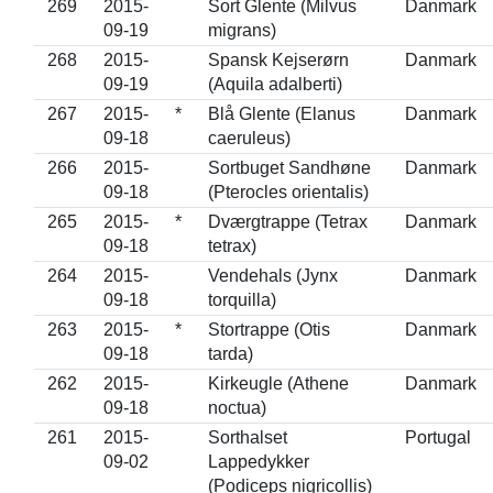
269
2015-
Sort Glente (Milvus
Danmark
09-19
migrans)
268
2015-
Spansk Kejserørn
Danmark
09-19
(Aquila adalberti)
267
2015-
*
Blå Glente (Elanus
Danmark
09-18
caeruleus)
266
2015-
Sortbuget Sandhøne
Danmark
09-18
(Pterocles orientalis)
265
2015-
*
Dværgtrappe (Tetrax
Danmark
09-18
tetrax)
264
2015-
Vendehals (Jynx
Danmark
09-18
torquilla)
263
2015-
*
Stortrappe (Otis
Danmark
09-18
tarda)
262
2015-
Kirkeugle (Athene
Danmark
09-18
noctua)
261
2015-
Sorthalset
Portugal
09-02
Lappedykker
(Podiceps nigricollis)