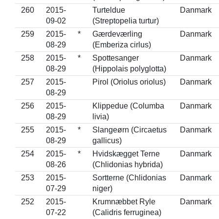
260
2015-
Turteldue
Danmark
09-02
(Streptopelia turtur)
259
2015-
*
Gærdeværling
Danmark
08-29
(Emberiza cirlus)
258
2015-
*
Spottesanger
Danmark
08-29
(Hippolais polyglotta)
257
2015-
Pirol (Oriolus oriolus)
Danmark
08-29
256
2015-
Klippedue (Columba
Danmark
08-29
livia)
255
2015-
*
Slangeørn (Circaetus
Danmark
08-29
gallicus)
254
2015-
*
Hvidskægget Terne
Danmark
08-26
(Chlidonias hybrida)
253
2015-
Sortterne (Chlidonias
Danmark
07-29
niger)
252
2015-
Krumnæbbet Ryle
Danmark
07-22
(Calidris ferruginea)