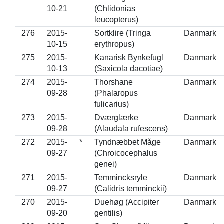
10-21
(Chlidonias
leucopterus)
276
2015-
Sortklire (Tringa
Danmark
10-15
erythropus)
275
2015-
Kanarisk Bynkefugl
Danmark
10-13
(Saxicola dacotiae)
274
2015-
Thorshane
Danmark
09-28
(Phalaropus
fulicarius)
273
2015-
Dværglærke
Danmark
09-28
(Alaudala rufescens)
272
2015-
*
Tyndnæbbet Måge
Danmark
09-27
(Chroicocephalus
genei)
271
2015-
Temmincksryle
Danmark
09-27
(Calidris temminckii)
270
2015-
Duehøg (Accipiter
Danmark
09-20
gentilis)