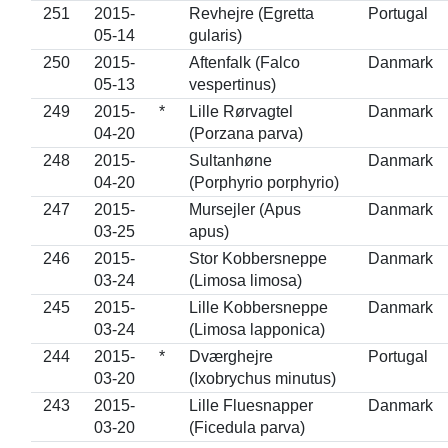
251
2015-
Revhejre (Egretta
Portugal
05-14
gularis)
250
2015-
Aftenfalk (Falco
Danmark
05-13
vespertinus)
249
2015-
*
Lille Rørvagtel
Danmark
04-20
(Porzana parva)
248
2015-
Sultanhøne
Danmark
04-20
(Porphyrio porphyrio)
247
2015-
Mursejler (Apus
Danmark
03-25
apus)
246
2015-
Stor Kobbersneppe
Danmark
03-24
(Limosa limosa)
245
2015-
Lille Kobbersneppe
Danmark
03-24
(Limosa lapponica)
244
2015-
*
Dværghejre
Portugal
03-20
(Ixobrychus minutus)
243
2015-
Lille Fluesnapper
Danmark
03-20
(Ficedula parva)