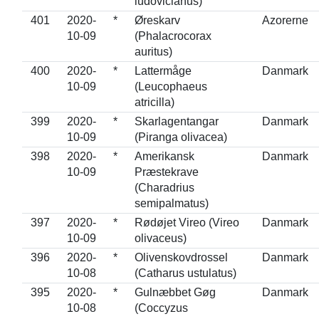
ludovicianus)
401
2020-
*
Øreskarv
Azorerne
10-09
(Phalacrocorax
auritus)
400
2020-
*
Lattermåge
Danmark
10-09
(Leucophaeus
atricilla)
399
2020-
*
Skarlagentangar
Danmark
10-09
(Piranga olivacea)
398
2020-
*
Amerikansk
Danmark
10-09
Præstekrave
(Charadrius
semipalmatus)
397
2020-
*
Rødøjet Vireo (Vireo
Danmark
10-09
olivaceus)
396
2020-
*
Olivenskovdrossel
Danmark
10-08
(Catharus ustulatus)
395
2020-
*
Gulnæbbet Gøg
Danmark
10-08
(Coccyzus