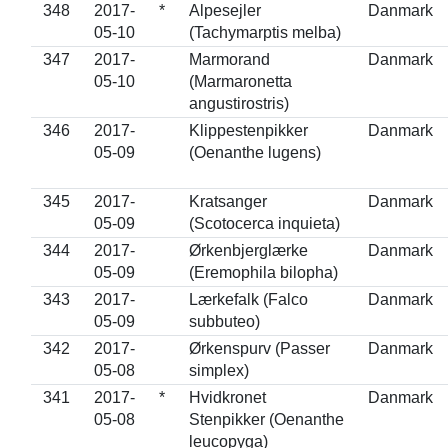
348
2017-
*
Alpesejler
Danmark
05-10
(Tachymarptis melba)
347
2017-
Marmorand
Danmark
05-10
(Marmaronetta
angustirostris)
346
2017-
Klippestenpikker
Danmark
05-09
(Oenanthe lugens)
345
2017-
Kratsanger
Danmark
05-09
(Scotocerca inquieta)
344
2017-
Ørkenbjerglærke
Danmark
05-09
(Eremophila bilopha)
343
2017-
Lærkefalk (Falco
Danmark
05-09
subbuteo)
342
2017-
Ørkenspurv (Passer
Danmark
05-08
simplex)
341
2017-
*
Hvidkronet
Danmark
05-08
Stenpikker (Oenanthe
leucopyga)