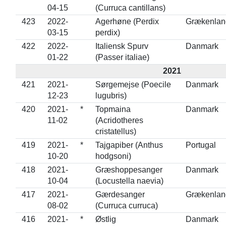
04-15
(Curruca cantillans)
423
2022-
Agerhøne (Perdix
Grækenlan
03-15
perdix)
422
2022-
Italiensk Spurv
Danmark
01-22
(Passer italiae)
2021
421
2021-
Sørgemejse (Poecile
Danmark
12-23
lugubris)
420
2021-
*
Topmaina
Danmark
11-02
(Acridotheres
cristatellus)
419
2021-
*
Tajgapiber (Anthus
Portugal
10-20
hodgsoni)
418
2021-
Græshoppesanger
Danmark
10-04
(Locustella naevia)
417
2021-
Gærdesanger
Grækenlan
08-02
(Curruca curruca)
416
2021-
*
Østlig
Danmark