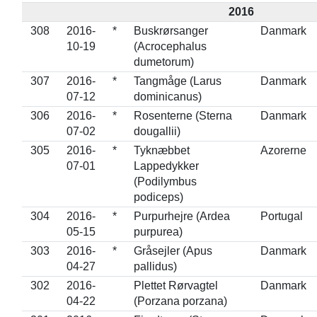
2016
308
2016-
*
Buskrørsanger
Danmark
10-19
(Acrocephalus
dumetorum)
307
2016-
*
Tangmåge (Larus
Danmark
07-12
dominicanus)
306
2016-
*
Rosenterne (Sterna
Danmark
07-02
dougallii)
305
2016-
*
Tyknæbbet
Azorerne
07-01
Lappedykker
(Podilymbus
podiceps)
304
2016-
*
Purpurhejre (Ardea
Portugal
05-15
purpurea)
303
2016-
*
Gråsejler (Apus
Danmark
04-27
pallidus)
302
2016-
Plettet Rørvagtel
Danmark
04-22
(Porzana porzana)