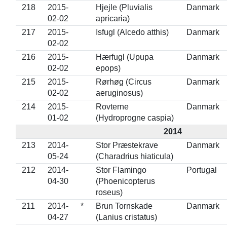
218
2015-
Hjejle (Pluvialis
Danmark
02-02
apricaria)
217
2015-
Isfugl (Alcedo atthis)
Danmark
02-02
216
2015-
Hærfugl (Upupa
Danmark
02-02
epops)
215
2015-
Rørhøg (Circus
Danmark
02-02
aeruginosus)
214
2015-
Rovterne
Danmark
01-02
(Hydroprogne caspia)
2014
213
2014-
Stor Præstekrave
Danmark
05-24
(Charadrius hiaticula)
212
2014-
Stor Flamingo
Portugal
04-30
(Phoenicopterus
roseus)
211
2014-
*
Brun Tornskade
Danmark
04-27
(Lanius cristatus)