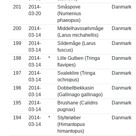
201
2014-
Småspove
Danmark
03-20
(Numenius
phaeopus)
200
2014-
Middelhavssølvmåge
Danmark
03-14
(Larus michahellis)
199
2014-
Sildemåge (Larus
Danmark
03-14
fuscus)
198
2014-
*
Lille Gulben (Tringa
Danmark
03-14
flavipes)
197
2014-
Svaleklire (Tringa
Danmark
03-14
ochropus)
196
2014-
Dobbeltbekkasin
Danmark
03-14
(Gallinago gallinago)
195
2014-
Brushane (Calidris
Danmark
03-14
pugnax)
194
2014-
*
Stylteløber
Danmark
03-14
(Himantopus
himantopus)