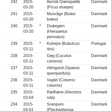
242
2015-
Iberisk Grønspætte
Danmark
03-20
(Picus sharpei)
241
2015-
Musvåge (Buteo
Danmark
03-20
buteo)
240
2015-
*
Dværgørn
Danmark
03-20
(Hieraaetus
pennatus)
239
2015-
*
Kohejre (Bubulcus
Portugal
03-11
ibis)
238
2015-
Gøg (Cuculus
Danmark
03-11
canorus)
237
2015-
Atlingand (Spatula
Danmark
03-11
querquedula)
236
2015-
Vagtel (Coturnix
Danmark
03-11
coturnix)
235
2015-
Rødhøne (Alectoris
Danmark
03-04
rufa)
234
2015-
Snespurv
Danmark
03-01
(Plectrophenax