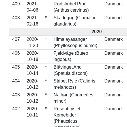
409
2021-
Rødstrubet Piber
Danmark
04-06
(Anthus cervinus)
408
2021-
*
Skadegøg (Clamator
Danmark
02-16
glandarius)
2020
407
2020-
*
Himalayasanger
Danmark
11-23
(Phylloscopus humei)
406
2020-
Fjeldvåge (Buteo
Danmark
10-18
lagopus)
405
2020-
*
Blåvinget And
Danmark
10-14
(Spatula discors)
404
2020-
*
Stribet Ryle (Calidris
Danmark
10-12
melanotos)
403
2020-
*
Nathøg (Chordeiles
Danmark
10-12
minor)
402
2020-
*
Rosenbrystet
Danmark
10-11
Kernebider
(Pheucticus