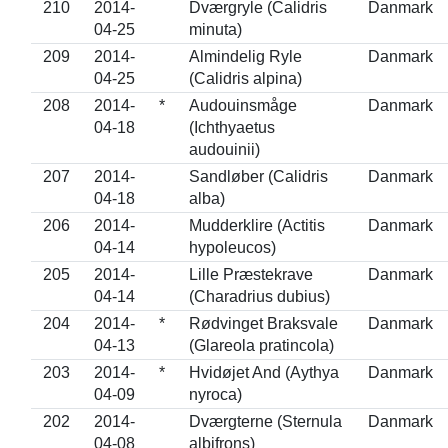
210
2014-
Dværgryle (Calidris
Danmark
04-25
minuta)
209
2014-
Almindelig Ryle
Danmark
04-25
(Calidris alpina)
208
2014-
*
Audouinsmåge
Danmark
04-18
(Ichthyaetus
audouinii)
207
2014-
Sandløber (Calidris
Danmark
04-18
alba)
206
2014-
Mudderklire (Actitis
Danmark
04-14
hypoleucos)
205
2014-
Lille Præstekrave
Danmark
04-14
(Charadrius dubius)
204
2014-
*
Rødvinget Braksvale
Danmark
04-13
(Glareola pratincola)
203
2014-
*
Hvidøjet And (Aythya
Danmark
04-09
nyroca)
202
2014-
Dværgterne (Sternula
Danmark
04-08
albifrons)