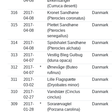
04-08
Ørkensanger
(Curruca deserti)
316
2017-
Kronet Sandhøne
Danmark
04-08
(Pterocles coronatus)
315
2017-
Plettet Sandhøne
Danmark
04-08
(Pterocles
senegallus)
314
2017-
Spidshalet Sandhøne
Danmark
04-08
(Pterocles alchata)
313
2017-
Vestlig Bleg Gulbug
Danmark
04-07
(Iduna opaca)
312
2017-
*
Ørnevåge (Buteo
Danmark
04-07
rufinus)
311
2017-
Lille Flagspætte
Danmark
03-02
(Dryobates minor)
310
2017-
Vandstær (Cinclus
Danmark
02-27
cinclus)
309
2017-
*
Sorarørvagtel
Danmark
01-28
(Porzana carolina)