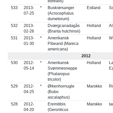
borealis)
533
2013-
*
Buskrørsanger
Estland
S
07-25
(Acrocephalus
dumetorum)
532
2013-
Dværgcanadagås
Holland
A
02-26
(Branta hutchinsii)
531
2013-
*
Amerikansk
Holland
Wi
01-30
Pibeand (Mareca
americana)
2012
530
2012-
*
Amerikansk
Holland
L
05-14
Svømmesneppe
E
(Phalaropus
tricolor)
529
2012-
*
Ørkenhornugle
Marokko
Ri
04-25
(Bubo
ascalaphus)
528
2012-
Eremitibis
Marokko
ta
04-20
(Geronticus