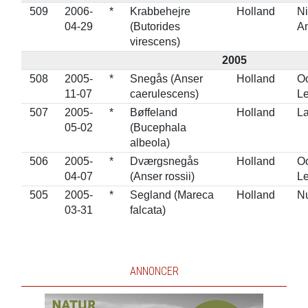
509
2006-
*
Krabbehejre
Holland
N
04-29
(Butorides
A
virescens)
2005
508
2005-
*
Snegås (Anser
Holland
Oo
11-07
caerulescens)
Le
507
2005-
*
Bøffeland
Holland
L
05-02
(Bucephala
albeola)
506
2005-
*
Dværgsnegås
Holland
Oo
04-07
(Anser rossii)
Le
505
2005-
*
Segland (Mareca
Holland
N
03-31
falcata)
ANNONCER