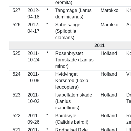
eremita)
527
2012-
*
Tangmåge (Larus
Marokko
Kh
04-18
dominicanus)
526
2012-
*
Sahelsanger
Marokko
A
04-17
(Spiloptila
clamans)
2011
525
2011-
*
Rosenbrystet
Holland
K
10-24
Tornskade (Lanius
minor)
524
2011-
Hvidvinget
Holland
Vl
10-08
Korsnæb (Loxia
leucoptera)
523
2011-
Isabellatornskade
Holland
De
10-02
(Lanius
Te
isabellinus)
522
2011-
*
Bairdsryle
Holland
Ro
09-26
(Calidris bairdii)
z
521
2011-
*
Rødhalset Ryle
Holland
Ut