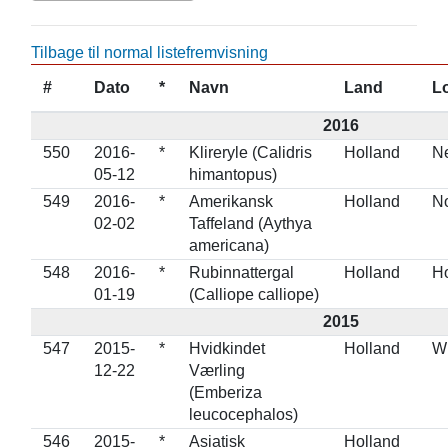
Tilbage til normal listefremvisning
#
Dato
*
Navn
Land
L
2016
550
2016-
*
Klireryle (Calidris
Holland
N
05-12
himantopus)
549
2016-
*
Amerikansk
Holland
N
02-02
Taffeland (Aythya
americana)
548
2016-
*
Rubinnattergal
Holland
H
01-19
(Calliope calliope)
2015
547
2015-
*
Hvidkindet
Holland
Wi
12-22
Værling
(Emberiza
leucocephalos)
546
2015-
*
Asiatisk
Holland