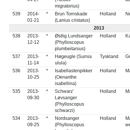
migratorius)
539
2014-
*
Brun Tornskade
Holland
Ne
01-21
(Lanius cristatus)
2013
538
2013-
*
Østlig Lundsanger
Holland
K
12-12
(Phylloscopus
plumbeitarsus)
537
2013-
*
Høgeugle (Surnia
Tyskland
Gr
11-14
ulula)
536
2013-
*
Isabellastenpikker
Holland
Ma
10-25
(Oenanthe
isabellina)
535
2013-
*
Schwarz'
Holland
Ma
09-30
Løvsanger
(Phylloscopus
schwarzi)
534
2013-
*
Nordsanger
Holland
Ma
09-25
(Phylloscopus
we