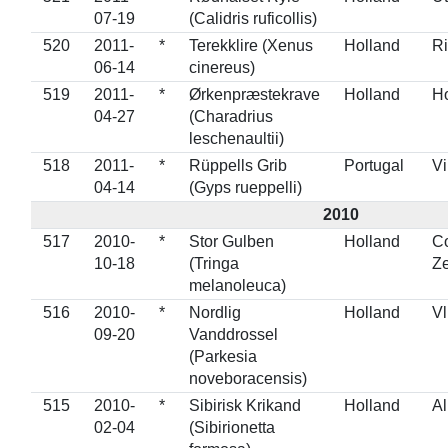
07-19
(Calidris ruficollis)
520
2011-
*
Terekklire (Xenus
Holland
Ri
06-14
cinereus)
519
2011-
*
Ørkenpræstekrave
Holland
Ho
04-27
(Charadrius
leschenaultii)
518
2011-
*
Rüppells Grib
Portugal
Vi
04-14
(Gyps rueppelli)
2010
517
2010-
*
Stor Gulben
Holland
Co
10-18
(Tringa
Z
melanoleuca)
516
2010-
*
Nordlig
Holland
Vl
09-20
Vanddrossel
(Parkesia
noveboracensis)
515
2010-
*
Sibirisk Krikand
Holland
A
02-04
(Sibirionetta