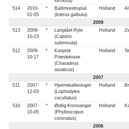
formosa)
514
2010-
*
Baltimoretrupial
Holland
A
01-05
(Icterus galbula)
2009
513
2009-
*
Langtået Ryle
Holland
Zw
10-23
(Calidris
subminuta)
512
2009-
*
Kaspisk
Holland
Te
10-17
Præstekrave
(Charadrius
asiaticus)
2007
511
2007-
*
Hjelmskallesluger
Holland
Br
12-03
(Lophodytes
cucullatus)
510
2007-
*
Østlig Kronsanger
Holland
Ka
10-05
(Phylloscopus
coronatus)
2006