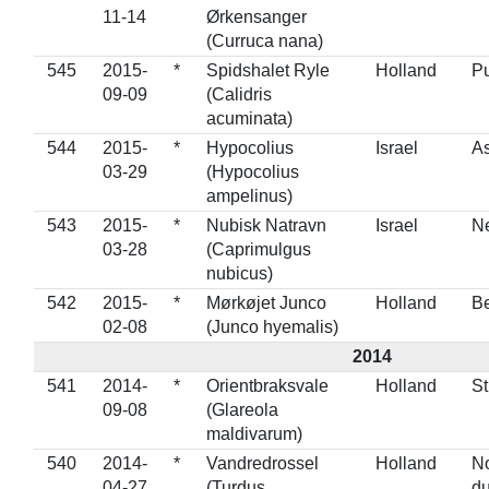
11-14
Ørkensanger
(Curruca nana)
545
2015-
*
Spidshalet Ryle
Holland
Pu
09-09
(Calidris
acuminata)
544
2015-
*
Hypocolius
Israel
A
03-29
(Hypocolius
ampelinus)
543
2015-
*
Nubisk Natravn
Israel
N
03-28
(Caprimulgus
nubicus)
542
2015-
*
Mørkøjet Junco
Holland
B
02-08
(Junco hyemalis)
2014
541
2014-
*
Orientbraksvale
Holland
St
09-08
(Glareola
maldivarum)
540
2014-
*
Vandredrossel
Holland
No
04-27
(Turdus
du