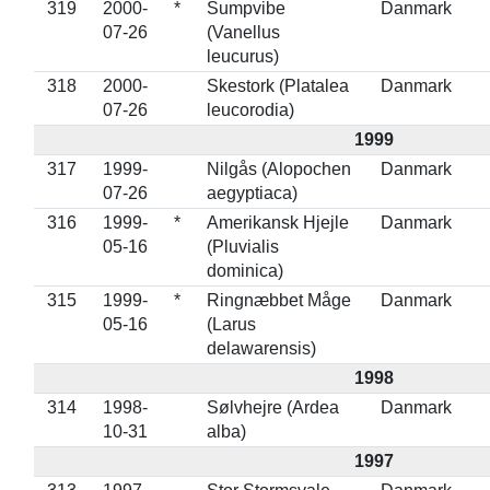
319
2000-
*
Sumpvibe
Danmark
07-26
(Vanellus
leucurus)
318
2000-
Skestork (Platalea
Danmark
07-26
leucorodia)
1999
317
1999-
Nilgås (Alopochen
Danmark
07-26
aegyptiaca)
316
1999-
*
Amerikansk Hjejle
Danmark
05-16
(Pluvialis
dominica)
315
1999-
*
Ringnæbbet Måge
Danmark
05-16
(Larus
delawarensis)
1998
314
1998-
Sølvhejre (Ardea
Danmark
10-31
alba)
1997