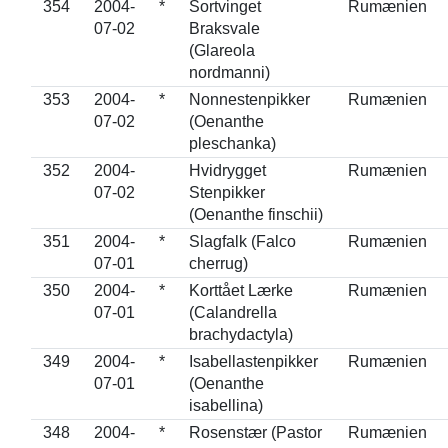
354
2004-
*
Sortvinget
Rumænien
07-02
Braksvale
(Glareola
nordmanni)
353
2004-
*
Nonnestenpikker
Rumænien
07-02
(Oenanthe
pleschanka)
352
2004-
Hvidrygget
Rumænien
07-02
Stenpikker
(Oenanthe finschii)
351
2004-
*
Slagfalk (Falco
Rumænien
07-01
cherrug)
350
2004-
*
Korttået Lærke
Rumænien
07-01
(Calandrella
brachydactyla)
349
2004-
*
Isabellastenpikker
Rumænien
07-01
(Oenanthe
isabellina)
348
2004-
*
Rosenstær (Pastor
Rumænien