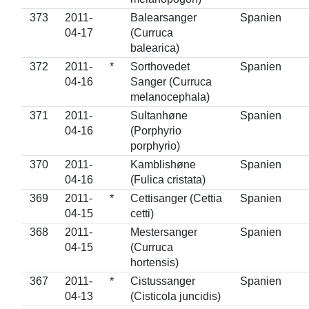
373
2011-
Balearsanger
Spanien
04-17
(Curruca
balearica)
372
2011-
*
Sorthovedet
Spanien
04-16
Sanger (Curruca
melanocephala)
371
2011-
Sultanhøne
Spanien
04-16
(Porphyrio
porphyrio)
370
2011-
Kamblishøne
Spanien
04-16
(Fulica cristata)
369
2011-
*
Cettisanger (Cettia
Spanien
04-15
cetti)
368
2011-
Mestersanger
Spanien
04-15
(Curruca
hortensis)
367
2011-
*
Cistussanger
Spanien
04-13
(Cisticola juncidis)