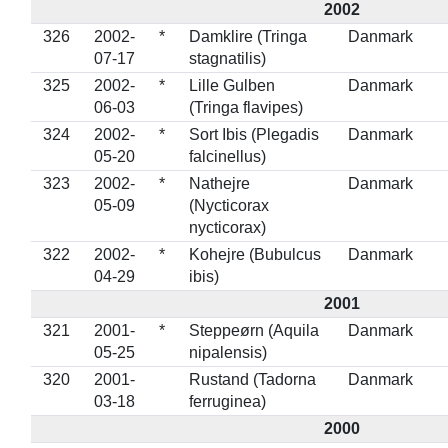
2002
326
2002-
*
Damklire (Tringa
Danmark
07-17
stagnatilis)
325
2002-
*
Lille Gulben
Danmark
06-03
(Tringa flavipes)
324
2002-
*
Sort Ibis (Plegadis
Danmark
05-20
falcinellus)
323
2002-
*
Nathejre
Danmark
05-09
(Nycticorax
nycticorax)
322
2002-
*
Kohejre (Bubulcus
Danmark
04-29
ibis)
2001
321
2001-
*
Steppeørn (Aquila
Danmark
05-25
nipalensis)
320
2001-
Rustand (Tadorna
Danmark
03-18
ferruginea)
2000