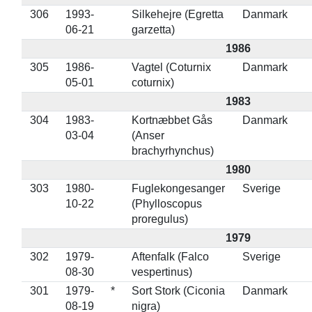
306
1993-
Silkehejre (Egretta
Danmark
06-21
garzetta)
1986
305
1986-
Vagtel (Coturnix
Danmark
05-01
coturnix)
1983
304
1983-
Kortnæbbet Gås
Danmark
03-04
(Anser
brachyrhynchus)
1980
303
1980-
Fuglekongesanger
Sverige
10-22
(Phylloscopus
proregulus)
1979
302
1979-
Aftenfalk (Falco
Sverige
08-30
vespertinus)
301
1979-
*
Sort Stork (Ciconia
Danmark
08-19
nigra)