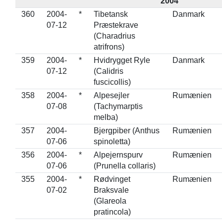
2004
360
2004-
*
Tibetansk
Danmark
07-12
Præstekrave
(Charadrius
atrifrons)
359
2004-
*
Hvidrygget Ryle
Danmark
07-12
(Calidris
fuscicollis)
358
2004-
*
Alpesejler
Rumænien
07-08
(Tachymarptis
melba)
357
2004-
Bjergpiber (Anthus
Rumænien
07-06
spinoletta)
356
2004-
*
Alpejernspurv
Rumænien
07-06
(Prunella collaris)
355
2004-
*
Rødvinget
Rumænien
07-02
Braksvale
(Glareola
pratincola)