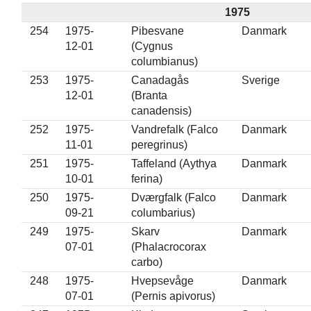
1975
254
1975-
Pibesvane
Danmark
12-01
(Cygnus
columbianus)
253
1975-
Canadagås
Sverige
12-01
(Branta
canadensis)
252
1975-
Vandrefalk (Falco
Danmark
11-01
peregrinus)
251
1975-
Taffeland (Aythya
Danmark
10-01
ferina)
250
1975-
Dværgfalk (Falco
Danmark
09-21
columbarius)
249
1975-
Skarv
Danmark
07-01
(Phalacrocorax
carbo)
248
1975-
Hvepsevåge
Danmark
07-01
(Pernis apivorus)