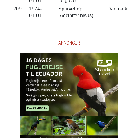
01-01
fuligula)
209
1974-
Spurvehøg
Danmark
01-01
(Accipiter nisus)
ANNONCER