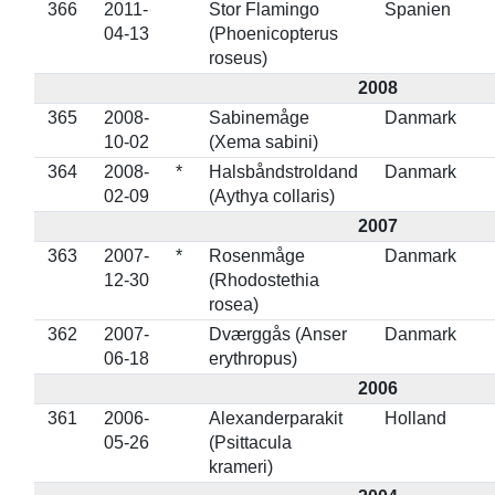
366
2011-
Stor Flamingo
Spanien
04-13
(Phoenicopterus
roseus)
2008
365
2008-
Sabinemåge
Danmark
10-02
(Xema sabini)
364
2008-
*
Halsbåndstroldand
Danmark
02-09
(Aythya collaris)
2007
363
2007-
*
Rosenmåge
Danmark
12-30
(Rhodostethia
rosea)
362
2007-
Dværggås (Anser
Danmark
06-18
erythropus)
2006
361
2006-
Alexanderparakit
Holland
05-26
(Psittacula
krameri)