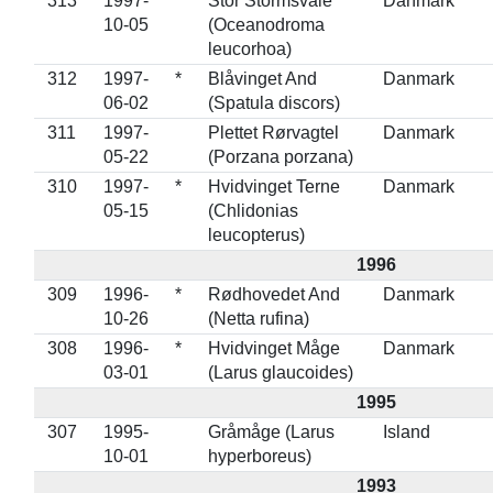
313
1997-
Stor Stormsvale
Danmark
10-05
(Oceanodroma
leucorhoa)
312
1997-
*
Blåvinget And
Danmark
06-02
(Spatula discors)
311
1997-
Plettet Rørvagtel
Danmark
05-22
(Porzana porzana)
310
1997-
*
Hvidvinget Terne
Danmark
05-15
(Chlidonias
leucopterus)
1996
309
1996-
*
Rødhovedet And
Danmark
10-26
(Netta rufina)
308
1996-
*
Hvidvinget Måge
Danmark
03-01
(Larus glaucoides)
1995
307
1995-
Gråmåge (Larus
Island
10-01
hyperboreus)
1993