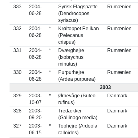
333
2004-
Syrisk Flagspætte
Rumænien
06-28
(Dendrocopos
syriacus)
332
2004-
*
Krøltoppet Pelikan
Rumænien
06-28
(Pelecanus
crispus)
331
2004-
*
Dværghejre
Rumænien
06-28
(Ixobrychus
minutus)
330
2004-
*
Purpurhejre
Rumænien
06-28
(Ardea purpurea)
2003
329
2003-
*
Ørnevåge (Buteo
Danmark
10-07
rufinus)
328
2003-
Tredækker
Danmark
09-20
(Gallinago media)
327
2003-
*
Tophejre (Ardeola
Danmark
06-15
ralloides)