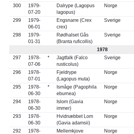
300
1979-
Dalrype (Lagopus
Norge
07-20
lagopus)
299
1979-
Engsnarre (Crex
Sverige
06-01
crex)
298
1979-
Rødhalset Gås
Sverige
01-31
(Branta ruficollis)
1978
297
1978-
*
Jagtfalk (Falco
Sverige
07-06
rusticolus)
296
1978-
Fjeldrype
Norge
07-01
(Lagopus muta)
295
1978-
*
Ismåge (Pagophila
Norge
06-30
eburnea)
294
1978-
Islom (Gavia
Norge
06-30
immer)
293
1978-
Hvidnæbbet Lom
Norge
06-30
(Gavia adamsii)
292
1978-
Mellemkjove
Norge