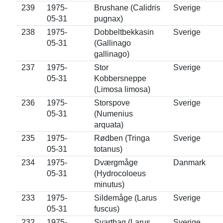
239
1975-
Brushane (Calidris
Sverige
05-31
pugnax)
238
1975-
Dobbeltbekkasin
Sverige
05-31
(Gallinago
gallinago)
237
1975-
Stor
Sverige
05-31
Kobbersneppe
(Limosa limosa)
236
1975-
Storspove
Sverige
05-31
(Numenius
arquata)
235
1975-
Rødben (Tringa
Sverige
05-31
totanus)
234
1975-
Dværgmåge
Danmark
05-31
(Hydrocoloeus
minutus)
233
1975-
Sildemåge (Larus
Sverige
05-31
fuscus)
232
1975-
Svartbag (Larus
Sverige