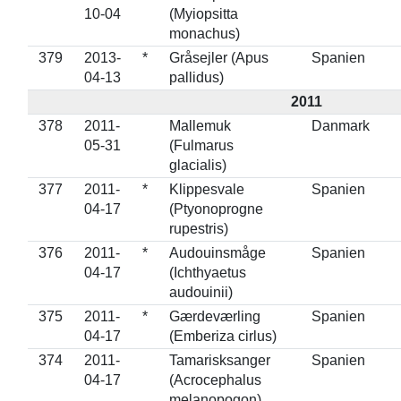
10-04
(Myiopsitta
monachus)
379
2013-
*
Gråsejler (Apus
Spanien
04-13
pallidus)
2011
378
2011-
Mallemuk
Danmark
05-31
(Fulmarus
glacialis)
377
2011-
*
Klippesvale
Spanien
04-17
(Ptyonoprogne
rupestris)
376
2011-
*
Audouinsmåge
Spanien
04-17
(Ichthyaetus
audouinii)
375
2011-
*
Gærdeværling
Spanien
04-17
(Emberiza cirlus)
374
2011-
Tamarisksanger
Spanien
04-17
(Acrocephalus
melanopogon)