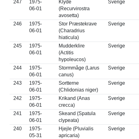
247
1975-
Klyde
Sverige
06-01
(Recurvirostra
avosetta)
246
1975-
Stor Præstekrave
Sverige
06-01
(Charadrius
hiaticula)
245
1975-
Mudderklire
Sverige
06-01
(Actitis
hypoleucos)
244
1975-
Stormmåge (Larus
Sverige
06-01
canus)
243
1975-
Sortterne
Sverige
06-01
(Chlidonias niger)
242
1975-
Krikand (Anas
Sverige
06-01
crecca)
241
1975-
Skeand (Spatula
Sverige
06-01
clypeata)
240
1975-
Hjejle (Pluvialis
Sverige
05-31
apricaria)