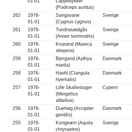
01-01
Lappedykker
(Podiceps auritus)
262
1976-
Sangsvane
Sverige
01-01
(Cygnus cygnus)
261
1976-
Tundrasædgås
Sverige
01-01
(Anser serrirostris)
260
1976-
Knarand (Mareca
Sverige
01-01
strepera)
259
1976-
Bjergand (Aythya
Danmark
01-01
marila)
258
1976-
Havlit (Clangula
Danmark
01-01
hyemalis)
257
1976-
Lille Skallesluger
Cypern
01-01
(Mergellus
albellus)
256
1976-
Duehøg (Accipiter
Danmark
01-01
gentilis)
255
1976-
Kongeørn (Aquila
Sverige
01-01
chrysaetos)