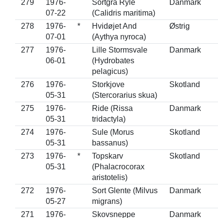
279
1976-
Sortgrå Ryle
Danmark
07-22
(Calidris maritima)
278
1976-
*
Hvidøjet And
Østrig
07-01
(Aythya nyroca)
277
1976-
Lille Stormsvale
Danmark
06-01
(Hydrobates
pelagicus)
276
1976-
Storkjove
Skotland
05-31
(Stercorarius skua)
275
1976-
Ride (Rissa
Danmark
05-31
tridactyla)
274
1976-
Sule (Morus
Skotland
05-31
bassanus)
273
1976-
*
Topskarv
Skotland
05-31
(Phalacrocorax
aristotelis)
272
1976-
Sort Glente (Milvus
Danmark
05-27
migrans)
271
1976-
Skovsneppe
Danmark