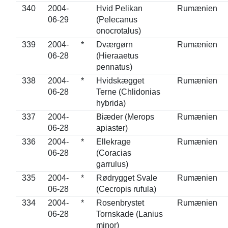
340
2004-
Hvid Pelikan
Rumænien
06-29
(Pelecanus
onocrotalus)
339
2004-
*
Dværgørn
Rumænien
06-28
(Hieraaetus
pennatus)
338
2004-
*
Hvidskægget
Rumænien
06-28
Terne (Chlidonias
hybrida)
337
2004-
Biæder (Merops
Rumænien
06-28
apiaster)
336
2004-
*
Ellekrage
Rumænien
06-28
(Coracias
garrulus)
335
2004-
*
Rødrygget Svale
Rumænien
06-28
(Cecropis rufula)
334
2004-
*
Rosenbrystet
Rumænien
06-28
Tornskade (Lanius
minor)