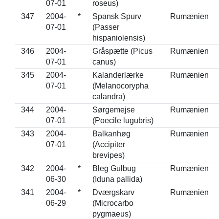
07-01
roseus)
347
2004-
*
Spansk Spurv
Rumænien
07-01
(Passer
hispaniolensis)
346
2004-
Gråspætte (Picus
Rumænien
07-01
canus)
345
2004-
Kalanderlærke
Rumænien
07-01
(Melanocorypha
calandra)
344
2004-
Sørgemejse
Rumænien
07-01
(Poecile lugubris)
343
2004-
Balkanhøg
Rumænien
07-01
(Accipiter
brevipes)
342
2004-
*
Bleg Gulbug
Rumænien
06-30
(Iduna pallida)
341
2004-
*
Dværgskarv
Rumænien
06-29
(Microcarbo
pygmaeus)