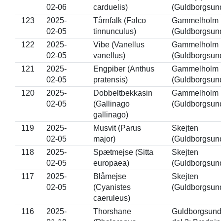
02-06
carduelis)
(Guldborgsun
123
2025-
Tårnfalk (Falco
Gammelholm
02-05
tinnunculus)
(Guldborgsun
122
2025-
Vibe (Vanellus
Gammelholm
02-05
vanellus)
(Guldborgsun
121
2025-
Engpiber (Anthus
Gammelholm
02-05
pratensis)
(Guldborgsun
120
2025-
Dobbeltbekkasin
Gammelholm
02-05
(Gallinago
(Guldborgsun
gallinago)
119
2025-
Musvit (Parus
Skejten
02-05
major)
(Guldborgsun
118
2025-
Spætmejse (Sitta
Skejten
02-05
europaea)
(Guldborgsun
117
2025-
Blåmejse
Skejten
02-05
(Cyanistes
(Guldborgsun
caeruleus)
116
2025-
Thorshane
Guldborgsund,