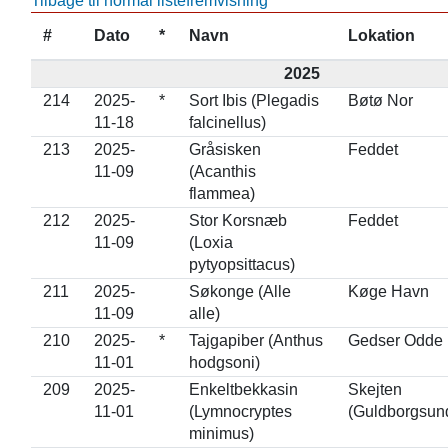
Tilbage til normal listefremvisning
#
Dato
*
Navn
Lokation
2025
214
2025-
*
Sort Ibis (Plegadis
Bøtø Nor
11-18
falcinellus)
213
2025-
Gråsisken
Feddet
11-09
(Acanthis
flammea)
212
2025-
Stor Korsnæb
Feddet
11-09
(Loxia
pytyopsittacus)
211
2025-
Søkonge (Alle
Køge Havn
11-09
alle)
210
2025-
*
Tajgapiber (Anthus
Gedser Odde
11-01
hodgsoni)
209
2025-
Enkeltbekkasin
Skejten
11-01
(Lymnocryptes
(Guldborgsun
minimus)