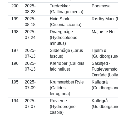
200
2025-
Tredækker
Porsmose
08-23
(Gallinago media)
199
2025-
Hvid Stork
Rødby Mark (L
08-18
(Ciconia ciconia)
198
2025-
Dværgmåge
Majbølle Nor
07-24
(Hydrocoloeus
minutus)
197
2025-
Sildemåge (Larus
Hjelm ø
07-13
fuscus)
(Guldborgsun
196
2025-
Kærløber (Calidris
Saksfjed -
07-13
falcinellus)
Fugleværnsfo
Område (Loll
195
2025-
Krumnæbbet Ryle
Kalløgrå
07-09
(Calidris
(Guldborgsun
ferruginea)
194
2025-
Rovterne
Kalløgrå
07-07
(Hydroprogne
(Guldborgsun
caspia)