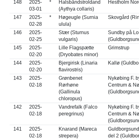
148
2025-
*
Halsbåndstroldand
Hestholm Nor
03-01
(Aythya collaris)
147
2025-
*
Høgeugle (Surnia
Skovgård (Rin
02-28
ulula)
146
2025-
Stær (Sturnus
Sundby på Lo
02-25
vulgaris)
(Guldborgsun
145
2025-
Lille Flagspætte
Grimstrup
02-20
(Dryobates minor)
144
2025-
Bjergirisk (Linaria
Kallø (Guldbo
02-20
flavirostris)
143
2025-
Grønbenet
Nykøbing F. b
02-18
Rørhøne
Centrum & Nø
(Gallinula
(Guldborgsun
chloropus)
142
2025-
Vandrefalk (Falco
Nykøbing F. b
02-18
peregrinus)
Centrum & Nø
(Guldborgsun
141
2025-
Knarand (Mareca
Guldborgsund,
02-18
strepera)
del 2 (Guldbo