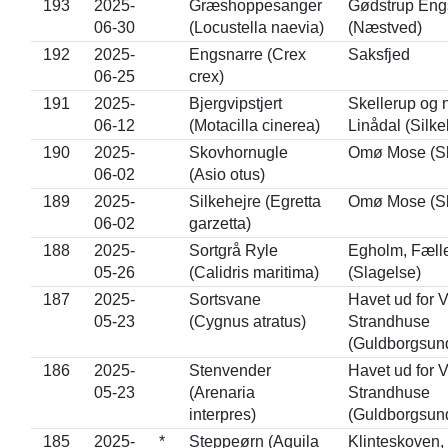
193
2025-
Græshoppesanger
Gødstrup Eng
06-30
(Locustella naevia)
(Næstved)
192
2025-
Engsnarre (Crex
Saksfjed
06-25
crex)
191
2025-
Bjergvipstjert
Skellerup og 
06-12
(Motacilla cinerea)
Linådal (Silke
190
2025-
Skovhornugle
Omø Mose (Sl
06-02
(Asio otus)
189
2025-
Silkehejre (Egretta
Omø Mose (Sl
06-02
garzetta)
188
2025-
Sortgrå Ryle
Egholm, Fæll
05-26
(Calidris maritima)
(Slagelse)
187
2025-
Sortsvane
Havet ud for 
05-23
(Cygnus atratus)
Strandhuse
(Guldborgsun
186
2025-
Stenvender
Havet ud for 
05-23
(Arenaria
Strandhuse
interpres)
(Guldborgsun
185
2025-
*
Steppeørn (Aquila
Klinteskoven