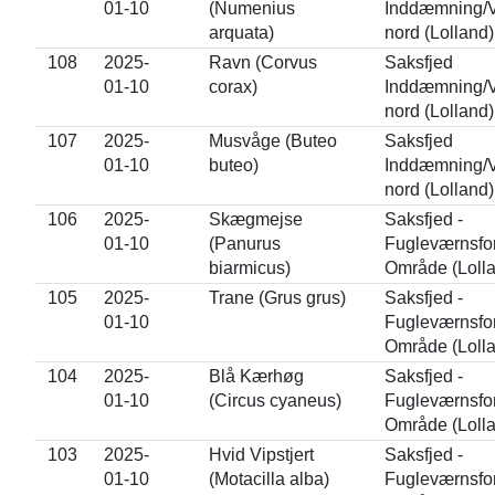
01-10
(Numenius
Inddæmning/V
arquata)
nord (Lolland)
108
2025-
Ravn (Corvus
Saksfjed
01-10
corax)
Inddæmning/V
nord (Lolland)
107
2025-
Musvåge (Buteo
Saksfjed
01-10
buteo)
Inddæmning/V
nord (Lolland)
106
2025-
Skægmejse
Saksfjed -
01-10
(Panurus
Fugleværnsfo
biarmicus)
Område (Loll
105
2025-
Trane (Grus grus)
Saksfjed -
01-10
Fugleværnsfo
Område (Loll
104
2025-
Blå Kærhøg
Saksfjed -
01-10
(Circus cyaneus)
Fugleværnsfo
Område (Loll
103
2025-
Hvid Vipstjert
Saksfjed -
01-10
(Motacilla alba)
Fugleværnsfo