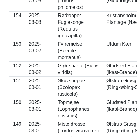
03-08
(Turdus
(Guldborgsun
philomelos)
154
2025-
Rødtoppet
Kristiansholm
03-08
Fuglekonge
Plantage (Næ
(Regulus
ignicapilla)
153
2025-
Fyrremejse
Uldum Kær
03-02
(Poecile
montanus)
152
2025-
Grønspætte (Picus
Gludsted Pla
03-02
viridis)
(Ikast-Brande)
151
2025-
Skovsneppe
Ølstrup Grusg
03-01
(Scolopax
(Ringkøbing-S
rusticola)
150
2025-
Topmejse
Gludsted Pla
03-01
(Lophophanes
(Ikast-Brande)
cristatus)
149
2025-
Misteldrossel
Ølstrup Grusg
03-01
(Turdus viscivorus)
(Ringkøbing-S