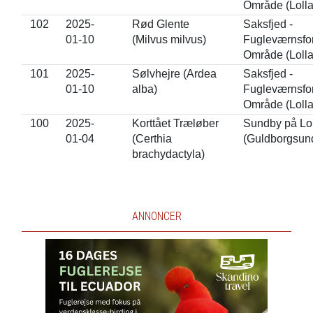
Område (Loll
102
2025-
Rød Glente
Saksfjed -
01-10
(Milvus milvus)
Fugleværnsfo
Område (Loll
101
2025-
Sølvhejre (Ardea
Saksfjed -
01-10
alba)
Fugleværnsfo
Område (Loll
100
2025-
Korttået Træløber
Sundby på Lo
01-04
(Certhia
(Guldborgsun
brachydactyla)
ANNONCER