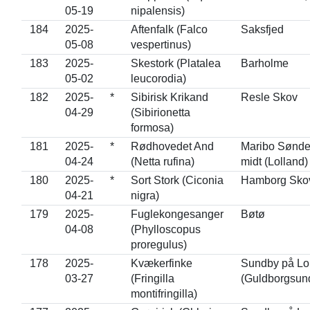
05-19
nipalensis)
184
2025-
Aftenfalk (Falco
Saksfjed
05-08
vespertinus)
183
2025-
Skestork (Platalea
Barholme
05-02
leucorodia)
182
2025-
*
Sibirisk Krikand
Resle Skov
04-29
(Sibirionetta
formosa)
181
2025-
*
Rødhovedet And
Maribo Sønde
04-24
(Netta rufina)
midt (Lolland)
180
2025-
*
Sort Stork (Ciconia
Hamborg Sko
04-21
nigra)
179
2025-
Fuglekongesanger
Bøtø
04-08
(Phylloscopus
proregulus)
178
2025-
Kvækerfinke
Sundby på Lo
03-27
(Fringilla
(Guldborgsun
montifringilla)