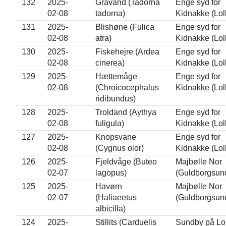
132
2025-
Gravand (Tadorna
Enge syd for
02-08
tadorna)
Kidnakke (Lol
131
2025-
Blishøne (Fulica
Enge syd for
02-08
atra)
Kidnakke (Lol
130
2025-
Fiskehejre (Ardea
Enge syd for
02-08
cinerea)
Kidnakke (Lol
129
2025-
Hættemåge
Enge syd for
02-08
(Chroicocephalus
Kidnakke (Lol
ridibundus)
128
2025-
Troldand (Aythya
Enge syd for
02-08
fuligula)
Kidnakke (Lol
127
2025-
Knopsvane
Enge syd for
02-08
(Cygnus olor)
Kidnakke (Lol
126
2025-
Fjeldvåge (Buteo
Majbølle Nor
02-07
lagopus)
(Guldborgsun
125
2025-
Havørn
Majbølle Nor
02-07
(Haliaeetus
(Guldborgsun
albicilla)
124
2025-
Stillits (Carduelis
Sundby på Lo