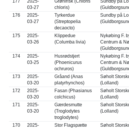
177
2025-
Grønirisk (Chloris
Sundby på Lo
03-27
chloris)
(Guldborgsun
176
2025-
Tyrkerdue
Sundby på Lo
03-27
(Streptopelia
(Guldborgsun
decaocto)
175
2025-
Klippedue
Nykøbing F. b
03-26
(Columba livia)
Centrum & Nø
(Guldborgsun
174
2025-
Husrødstjert
Nykøbing F. b
03-25
(Phoenicurus
Centrum & Nø
ochruros)
(Guldborgsun
173
2025-
Gråand (Anas
Søholt Storsk
03-20
platyrhynchos)
(Lolland)
172
2025-
Fasan (Phasianus
Søholt Storsk
03-20
colchicus)
(Lolland)
171
2025-
Gærdesmutte
Søholt Storsk
03-20
(Troglodytes
(Lolland)
troglodytes)
170
2025-
Stor Flagspætte
Søholt Storsk