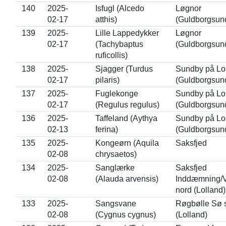
140
2025-
Isfugl (Alcedo
Løgnor
02-17
atthis)
(Guldborgsun
139
2025-
Lille Lappedykker
Løgnor
02-17
(Tachybaptus
(Guldborgsun
ruficollis)
138
2025-
Sjagger (Turdus
Sundby på Lo
02-17
pilaris)
(Guldborgsun
137
2025-
Fuglekonge
Sundby på Lo
02-17
(Regulus regulus)
(Guldborgsun
136
2025-
Taffeland (Aythya
Sundby på Lo
02-13
ferina)
(Guldborgsun
135
2025-
Kongeørn (Aquila
Saksfjed
02-08
chrysaetos)
134
2025-
Sanglærke
Saksfjed
02-08
(Alauda arvensis)
Inddæmning/V
nord (Lolland)
133
2025-
Sangsvane
Røgbølle Sø 
02-08
(Cygnus cygnus)
(Lolland)