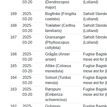
03-20
(Dendrocopos
(Lolland)
major)
169
2025-
Bogfinke (Fringilla
Søholt Storsk
03-20
coelebs)
(Lolland)
168
2025-
Træløber (Certhia
Søholt Storsk
03-20
familiaris)
(Lolland)
167
2025-
Gransanger
Søholt Storsk
03-20
(Phylloscopus
(Lolland)
collybita)
166
2025-
Grågås (Anser
Fuglse Bagsk
03-20
anser)
mose øst for (
165
2025-
Allike (Coloeus
Fuglse Bagsk
03-20
monedula)
mose øst for (
164
2025-
Solsort (Turdus
Fuglse Bagsk
03-20
merula)
mose øst for (
163
2025-
Rørspurv
Fuglse Bagsk
03-20
(Emberiza
mose øst for (
schoeniclus)
162
2025-
Gulspurv
Fuglse Bagsk