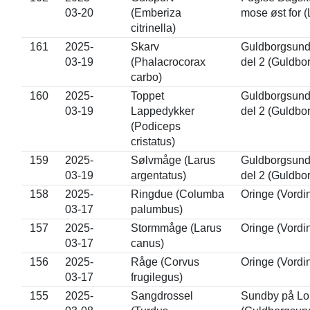
03-20
(Emberiza
mose øst for (
citrinella)
161
2025-
Skarv
Guldborgsund,
03-19
(Phalacrocorax
del 2 (Guldbo
carbo)
160
2025-
Toppet
Guldborgsund,
03-19
Lappedykker
del 2 (Guldbo
(Podiceps
cristatus)
159
2025-
Sølvmåge (Larus
Guldborgsund,
03-19
argentatus)
del 2 (Guldbo
158
2025-
Ringdue (Columba
Oringe (Vordi
03-17
palumbus)
157
2025-
Stormmåge (Larus
Oringe (Vordi
03-17
canus)
156
2025-
Råge (Corvus
Oringe (Vordi
03-17
frugilegus)
155
2025-
Sangdrossel
Sundby på Lo