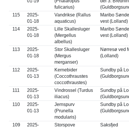
01-19
(Phalaropus
del 3: Bredni
fulicarius)
(Guldborgsun
115
2025-
Vandrikse (Rallus
Maribo Sønde
01-18
aquaticus)
vest (Lolland)
114
2025-
Lille Skallesluger
Maribo Sønde
01-18
(Mergellus
vest (Lolland)
albellus)
113
2025-
Stor Skallesluger
Nørresø ved 
01-18
(Mergus
(Lolland)
merganser)
112
2025-
Kernebider
Sundby på Lo
01-13
(Coccothraustes
(Guldborgsun
coccothraustes)
111
2025-
Vindrossel (Turdus
Sundby på Lo
01-13
iliacus)
(Guldborgsun
110
2025-
Jernspurv
Sundby på Lo
01-13
(Prunella
(Guldborgsun
modularis)
109
2025-
Storspove
Saksfjed