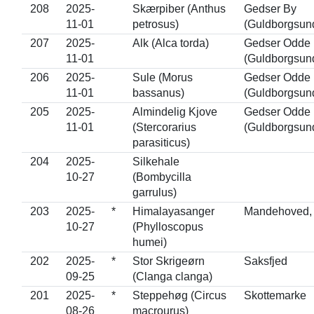
208
2025-
Skærpiber (Anthus
Gedser By
11-01
petrosus)
(Guldborgsun
207
2025-
Alk (Alca torda)
Gedser Odde
11-01
(Guldborgsun
206
2025-
Sule (Morus
Gedser Odde
11-01
bassanus)
(Guldborgsun
205
2025-
Almindelig Kjove
Gedser Odde
11-01
(Stercorarius
(Guldborgsun
parasiticus)
204
2025-
Silkehale
10-27
(Bombycilla
garrulus)
203
2025-
*
Himalayasanger
Mandehoved, 
10-27
(Phylloscopus
humei)
202
2025-
*
Stor Skrigeørn
Saksfjed
09-25
(Clanga clanga)
201
2025-
*
Steppehøg (Circus
Skottemarke
08-26
macrourus)