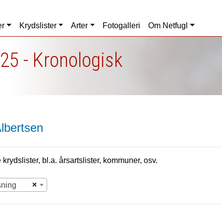
er
Krydslister
Arter
Fotogalleri
Om Netfugl
25 - Kronologisk
lbertsen
krydslister, bl.a. årsartslister, kommuner, osv.
×
sning