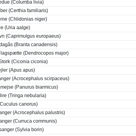
edue (Columba livia)
ber (Certhia familiaris)
erne (Chlidonias niger)
e (Uria aalge)
vn (Caprimulgus europaeus)
agås (Branta canadensis)
Flagspætte (Dendrocopos major)
Stork (Ciconia ciconia)
jler (Apus apus)
nger (Acrocephalus scirpaceus)
ejse (Panurus biarmicus)
lire (Tringa nebularia)
Cuculus canorus)
nger (Acrocephalus palustris)
anger (Curruca communis)
anger (Sylvia borin)