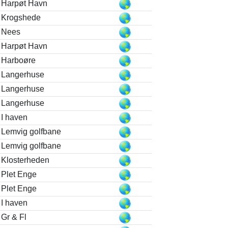
Harpøt Havn
Krogshede
Nees
Harpøt Havn
Harboøre
Langerhuse
Langerhuse
Langerhuse
I haven
Lemvig golfbane
Lemvig golfbane
Klosterheden
Plet Enge
Plet Enge
I haven
Gr & Fl