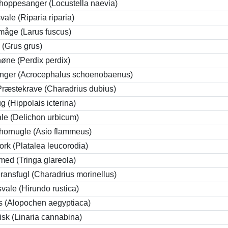
oppesanger (Locustella naevia)
vale (Riparia riparia)
måge (Larus fuscus)
 (Grus grus)
øne (Perdix perdix)
nger (Acrocephalus schoenobaenus)
 Præstekrave (Charadrius dubius)
g (Hippolais icterina)
le (Delichon urbicum)
ornugle (Asio flammeus)
ork (Platalea leucorodia)
med (Tringa glareola)
ansfugl (Charadrius morinellus)
vale (Hirundo rustica)
s (Alopochen aegyptiaca)
risk (Linaria cannabina)