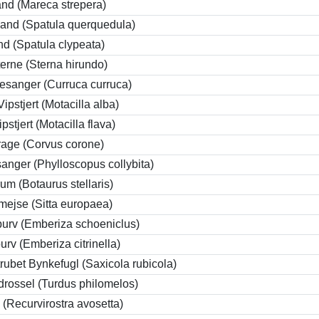
nd (Mareca strepera)
gand (Spatula querquedula)
d (Spatula clypeata)
terne (Sterna hirundo)
sanger (Curruca curruca)
ipstjert (Motacilla alba)
pstjert (Motacilla flava)
rage (Corvus corone)
anger (Phylloscopus collybita)
um (Botaurus stellaris)
ejse (Sitta europaea)
urv (Emberiza schoeniclus)
urv (Emberiza citrinella)
trubet Bynkefugl (Saxicola rubicola)
rossel (Turdus philomelos)
 (Recurvirostra avosetta)