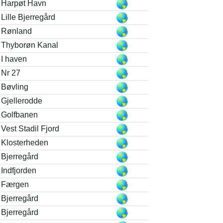
Harpøt Havn
Lille Bjerregård
Rønland
Thyborøn Kanal
I haven
Nr 27
Bøvling
Gjellerodde
Golfbanen
Vest Stadil Fjord
Klosterheden
Bjerregård
Indfjorden
Færgen
Bjerregård
Bjerregård