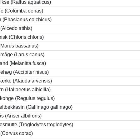
ikse (Rallus aquaticus)
ue (Columba oenas)
 (Phasianus colchicus)
 (Alcedo atthis)
isk (Chloris chloris)
(Morus bassanus)
måge (Larus canus)
sand (Melanitta fusca)
ehøg (Accipiter nisus)
ærke (Alauda arvensis)
n (Haliaeetus albicilla)
konge (Regulus regulus)
ltbekkasin (Gallinago gallinago)
ås (Anser albifrons)
smutte (Troglodytes troglodytes)
(Corvus corax)