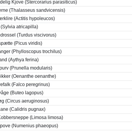
delig Kjove (Stercorarius parasiticus)
terne (Thalasseus sandvicensis)
rklire (Actitis hypoleucos)
(Sylvia atricapilla)
ldrossel (Turdus viscivorus)
pætte (Picus viridis)
nger (Phylloscopus trochilus)
land (Aythya ferina)
purv (Prunella modularis)
ikker (Oenanthe oenanthe)
efalk (Falco peregrinus)
våge (Buteo lagopus)
g (Circus aeruginosus)
ane (Calidris pugnax)
Kobbersneppe (Limosa limosa)
pove (Numenius phaeopus)