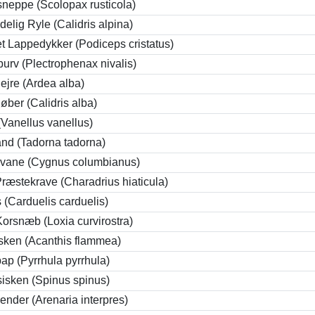
neppe (Scolopax rusticola)
delig Ryle (Calidris alpina)
t Lappedykker (Podiceps cristatus)
urv (Plectrophenax nivalis)
ejre (Ardea alba)
øber (Calidris alba)
(Vanellus vanellus)
nd (Tadorna tadorna)
vane (Cygnus columbianus)
Præstekrave (Charadrius hiaticula)
ts (Carduelis carduelis)
 Korsnæb (Loxia curvirostra)
sken (Acanthis flammea)
p (Pyrrhula pyrrhula)
isken (Spinus spinus)
ender (Arenaria interpres)