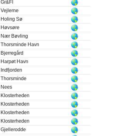
Gr&Fl
Vejlerne
Holing Sø
Høvsøre
Nær Bøvling
Thorsminde Havn
Bjerregård
Harpøt Havn
Indfjorden
Thorsminde
Nees
Klosterheden
Klosterheden
Klosterheden
Klosterheden
Gjellerodde