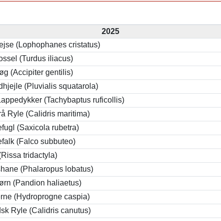
2025
jse (Lophophanes cristatus)
ossel (Turdus iliacus)
g (Accipiter gentilis)
dhjejle (Pluvialis squatarola)
 Lappedykker (Tachybaptus ruficollis)
rå Ryle (Calidris maritima)
fugl (Saxicola rubetra)
falk (Falco subbuteo)
(Rissa tridactyla)
hane (Phalaropus lobatus)
ørn (Pandion haliaetus)
rne (Hydroprogne caspia)
dsk Ryle (Calidris canutus)