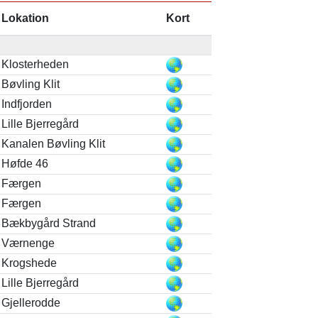
Lokation
Kort
Klosterheden
Bøvling Klit
Indfjorden
Lille Bjerregård
Kanalen Bøvling Klit
Høfde 46
Færgen
Færgen
Bækbygård Strand
Værnenge
Krogshede
Lille Bjerregård
Gjellerodde