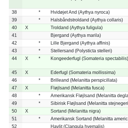
38
*
Hvidøjet And (Aythya nyroca)
39
*
Halsbåndstroldand (Aythya collaris)
40
X
Troldand (Aythya fuligula)
41
Bjergand (Aythya marila)
42
*
Lille Bjergand (Aythya affinis)
43
*
Stellersand (Polysticta stelleri)
44
X
*
Kongeederfugl (Somateria spectabilis
45
X
Ederfugl (Somateria mollissima)
46
*
Brilleand (Melanitta perspicillata)
47
X
Fløjlsand (Melanitta fusca)
48
*
Amerikansk Fløjlsand (Melanitta degla
49
*
Sibirisk Fløjlsand (Melanitta stejnegeri
50
X
Sortand (Melanitta nigra)
51
*
Amerikansk Sortand (Melanitta ameri
52
Havlit (Clangula hyemalis)