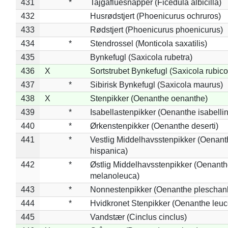
431
*
Tajgafluesnapper (Ficedula albicilla)
432
Husrødstjert (Phoenicurus ochruros)
433
Rødstjert (Phoenicurus phoenicurus)
434
*
Stendrossel (Monticola saxatilis)
435
Bynkefugl (Saxicola rubetra)
436
X
Sortstrubet Bynkefugl (Saxicola rubico
437
*
Sibirisk Bynkefugl (Saxicola maurus)
438
X
Stenpikker (Oenanthe oenanthe)
439
*
Isabellastenpikker (Oenanthe isabelli
440
*
Ørkenstenpikker (Oenanthe deserti)
441
*
Vestlig Middelhavsstenpikker (Oenant
hispanica)
442
*
Østlig Middelhavsstenpikker (Oenant
melanoleuca)
443
*
Nonnestenpikker (Oenanthe pleschan
444
*
Hvidkronet Stenpikker (Oenanthe leu
445
Vandstær (Cinclus cinclus)