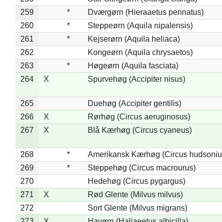
259
*
Dværgørn (Hieraaetus pennatus)
260
*
Steppeørn (Aquila nipalensis)
261
*
Kejserørn (Aquila heliaca)
262
Kongeørn (Aquila chrysaetos)
263
*
Høgeørn (Aquila fasciata)
264
X
Spurvehøg (Accipiter nisus)
265
Duehøg (Accipiter gentilis)
266
X
Rørhøg (Circus aeruginosus)
267
X
Blå Kærhøg (Circus cyaneus)
268
*
Amerikansk Kærhøg (Circus hudsoniu
269
*
Steppehøg (Circus macrourus)
270
Hedehøg (Circus pygargus)
271
X
Rød Glente (Milvus milvus)
272
Sort Glente (Milvus migrans)
273
X
Havørn (Haliaeetus albicilla)