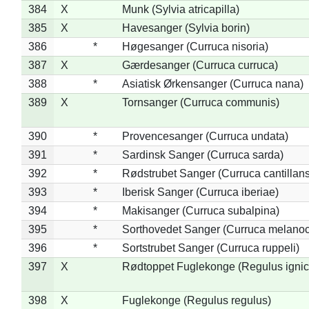
384
X
Munk (Sylvia atricapilla)
385
X
Havesanger (Sylvia borin)
386
*
Høgesanger (Curruca nisoria)
387
X
Gærdesanger (Curruca curruca)
388
*
Asiatisk Ørkensanger (Curruca nana)
389
X
Tornsanger (Curruca communis)
390
*
Provencesanger (Curruca undata)
391
*
Sardinsk Sanger (Curruca sarda)
392
*
Rødstrubet Sanger (Curruca cantillans
393
*
Iberisk Sanger (Curruca iberiae)
394
*
Makisanger (Curruca subalpina)
395
*
Sorthovedet Sanger (Curruca melano
396
*
Sortstrubet Sanger (Curruca ruppeli)
397
X
Rødtoppet Fuglekonge (Regulus ignica
398
X
Fuglekonge (Regulus regulus)