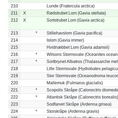
210
Lunde (Fratercula arctica)
211
X
Rødstrubet Lom (Gavia stellata)
212
X
Sortstrubet Lom (Gavia arctica)
213
*
Stillehavslom (Gavia pacifica)
214
Islom (Gavia immer)
215
Hvidnæbbet Lom (Gavia adamsii)
216
*
Wilsons Stormsvale (Oceanites ocean
217
*
Sortbrynet Albatros (Thalassarche me
218
Lille Stormsvale (Hydrobates pelagicu
219
Stor Stormsvale (Oceanodroma leuco
220
Mallemuk (Fulmarus glacialis)
221
*
Scopolis Skråpe (Calonectris diomed
222
*
Atlantisk Skråpe (Calonectris borealis
223
Sodfarvet Skråpe (Ardenna grisea)
224
*
Storskråpe (Ardenna gravis)