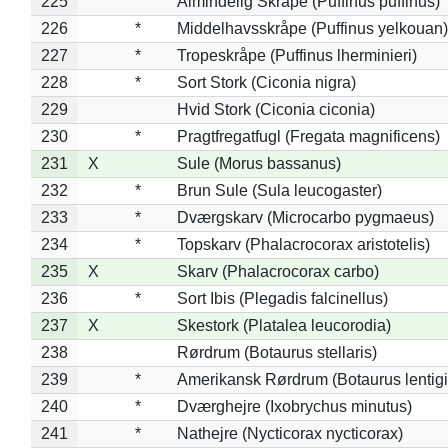
225
Almindelig Skråpe (Puffinus puffinus)
226
*
Middelhavsskråpe (Puffinus yelkouan)
227
*
Tropeskråpe (Puffinus lherminieri)
228
*
Sort Stork (Ciconia nigra)
229
Hvid Stork (Ciconia ciconia)
230
*
Pragtfregatfugl (Fregata magnificens)
231
X
Sule (Morus bassanus)
232
*
Brun Sule (Sula leucogaster)
233
*
Dværgskarv (Microcarbo pygmaeus)
234
*
Topskarv (Phalacrocorax aristotelis)
235
X
Skarv (Phalacrocorax carbo)
236
*
Sort Ibis (Plegadis falcinellus)
237
X
Skestork (Platalea leucorodia)
238
Rørdrum (Botaurus stellaris)
239
*
Amerikansk Rørdrum (Botaurus lentig
240
*
Dværghejre (Ixobrychus minutus)
241
*
Nathejre (Nycticorax nycticorax)