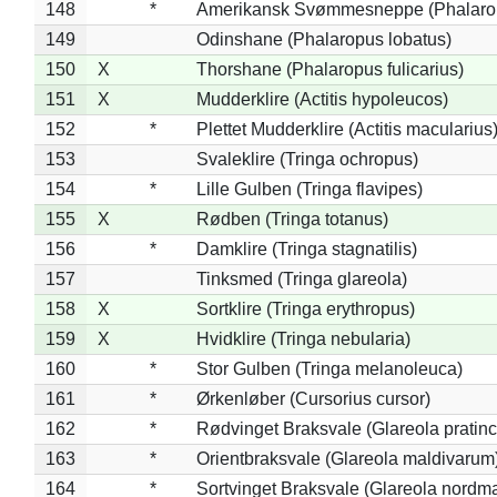
148
*
Amerikansk Svømmesneppe (Phalaropu
149
Odinshane (Phalaropus lobatus)
150
X
Thorshane (Phalaropus fulicarius)
151
X
Mudderklire (Actitis hypoleucos)
152
*
Plettet Mudderklire (Actitis macularius
153
Svaleklire (Tringa ochropus)
154
*
Lille Gulben (Tringa flavipes)
155
X
Rødben (Tringa totanus)
156
*
Damklire (Tringa stagnatilis)
157
Tinksmed (Tringa glareola)
158
X
Sortklire (Tringa erythropus)
159
X
Hvidklire (Tringa nebularia)
160
*
Stor Gulben (Tringa melanoleuca)
161
*
Ørkenløber (Cursorius cursor)
162
*
Rødvinget Braksvale (Glareola pratinc
163
*
Orientbraksvale (Glareola maldivarum
164
*
Sortvinget Braksvale (Glareola nordm