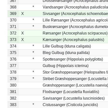
367
Drosselrørsanger (Acrocephalus arun
368
*
Vandsanger (Acrocephalus paludicola
369
X
Sivsanger (Acrocephalus schoenobae
370
*
Lille Rørsanger (Acrocephalus agricol
371
*
Buskrørsanger (Acrocephalus dumeto
372
X
Rørsanger (Acrocephalus scirpaceus)
373
X
Kærsanger (Acrocephalus palustris)
374
*
Lille Gulbug (Iduna caligata)
375
*
Bleg Gulbug (Iduna pallida)
376
*
Spottesanger (Hippolais polyglotta)
377
Gulbug (Hippolais icterina)
378
*
Stor Græshoppesanger (Helopsaltes fa
379
*
Stribet Græshoppesanger (Locustella 
380
Græshoppesanger (Locustella naevia
381
Flodsanger (Locustella fluviatilis)
382
Savisanger (Locustella luscinioides)
383
*
Cistussanger (Cisticola juncidis)