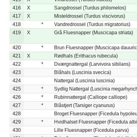
416
X
Sangdrossel (Turdus philomelos)
417
X
Misteldrossel (Turdus viscivorus)
418
*
Vandredrossel (Turdus migratorius)
419
X
Grå Fluesnapper (Muscicapa striata)
420
*
Brun Fluesnapper (Muscicapa dauuric
421
X
Rødhals (Erithacus rubecula)
422
*
Dværgnattergal (Larvivora sibilans)
423
Blåhals (Luscinia svecica)
424
Nattergal (Luscinia luscinia)
425
*
Sydlig Nattergal (Luscinia megarhync
426
*
Rubinnattergal (Calliope calliope)
427
*
Blåstjert (Tarsiger cyanurus)
428
Broget Fluesnapper (Ficedula hypole
429
*
Hvidhalset Fluesnapper (Ficedula albic
430
Lille Fluesnapper (Ficedula parva)