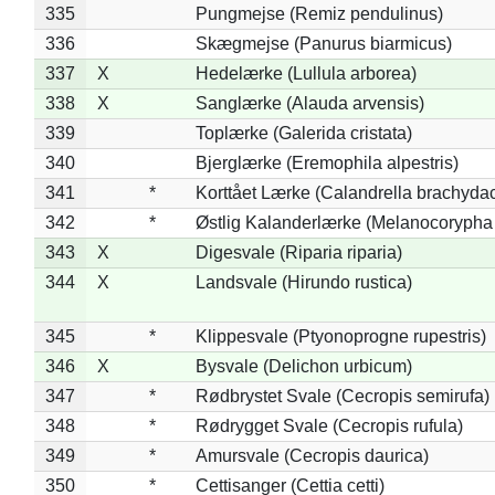
335
Pungmejse (Remiz pendulinus)
336
Skægmejse (Panurus biarmicus)
337
X
Hedelærke (Lullula arborea)
338
X
Sanglærke (Alauda arvensis)
339
Toplærke (Galerida cristata)
340
Bjerglærke (Eremophila alpestris)
341
*
Korttået Lærke (Calandrella brachydac
342
*
Østlig Kalanderlærke (Melanocorypha
343
X
Digesvale (Riparia riparia)
344
X
Landsvale (Hirundo rustica)
345
*
Klippesvale (Ptyonoprogne rupestris)
346
X
Bysvale (Delichon urbicum)
347
*
Rødbrystet Svale (Cecropis semirufa)
348
*
Rødrygget Svale (Cecropis rufula)
349
*
Amursvale (Cecropis daurica)
350
*
Cettisanger (Cettia cetti)