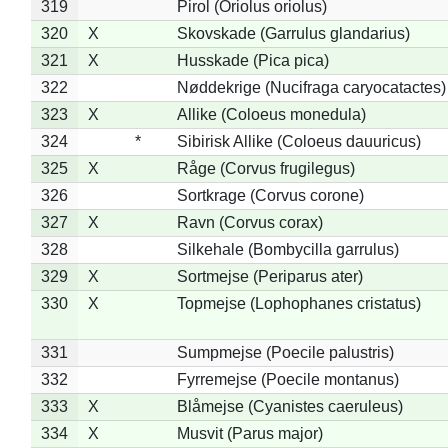
319
Pirol (Oriolus oriolus)
320
X
Skovskade (Garrulus glandarius)
321
X
Husskade (Pica pica)
322
Nøddekrige (Nucifraga caryocatactes)
323
X
Allike (Coloeus monedula)
324
*
Sibirisk Allike (Coloeus dauuricus)
325
X
Råge (Corvus frugilegus)
326
Sortkrage (Corvus corone)
327
X
Ravn (Corvus corax)
328
Silkehale (Bombycilla garrulus)
329
X
Sortmejse (Periparus ater)
330
X
Topmejse (Lophophanes cristatus)
331
Sumpmejse (Poecile palustris)
332
Fyrremejse (Poecile montanus)
333
X
Blåmejse (Cyanistes caeruleus)
334
X
Musvit (Parus major)