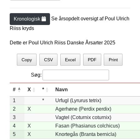
Se årsopdelt oversigt af
Poul Ulrich
Kronologisk
Riis
s kryds
Dette er Poul Ulrich Riiss Danske Årsarter 2025
Copy
CSV
Excel
PDF
Print
Søg:
#
X
*
Navn
1
*
Urfugl (Lyrurus tetrix)
2
X
Agerhøne (Perdix perdix)
3
Vagtel (Coturnix coturnix)
4
X
Fasan (Phasianus colchicus)
5
X
Knortegås (Branta bernicla)