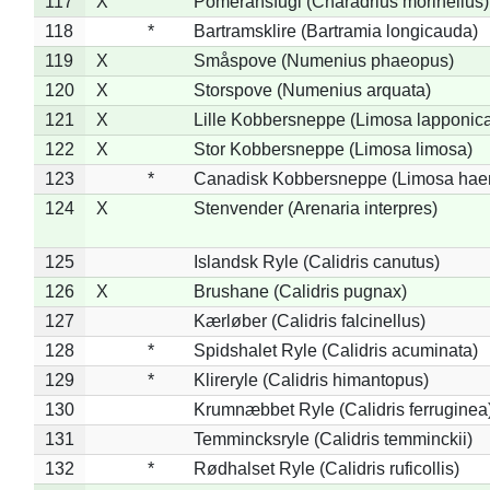
117
X
Pomeransfugl (Charadrius morinellus)
118
*
Bartramsklire (Bartramia longicauda)
119
X
Småspove (Numenius phaeopus)
120
X
Storspove (Numenius arquata)
121
X
Lille Kobbersneppe (Limosa lapponic
122
X
Stor Kobbersneppe (Limosa limosa)
123
*
Canadisk Kobbersneppe (Limosa hae
124
X
Stenvender (Arenaria interpres)
125
Islandsk Ryle (Calidris canutus)
126
X
Brushane (Calidris pugnax)
127
Kærløber (Calidris falcinellus)
128
*
Spidshalet Ryle (Calidris acuminata)
129
*
Klireryle (Calidris himantopus)
130
Krumnæbbet Ryle (Calidris ferruginea
131
Temmincksryle (Calidris temminckii)
132
*
Rødhalset Ryle (Calidris ruficollis)