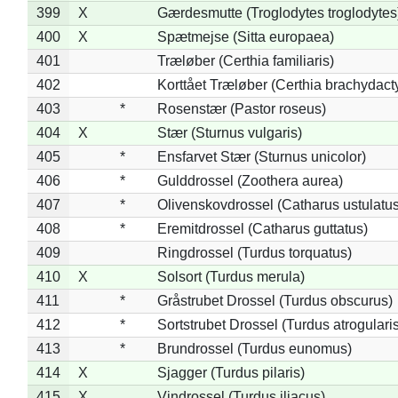
399
X
Gærdesmutte (Troglodytes troglodytes
400
X
Spætmejse (Sitta europaea)
401
Træløber (Certhia familiaris)
402
Korttået Træløber (Certhia brachydact
403
*
Rosenstær (Pastor roseus)
404
X
Stær (Sturnus vulgaris)
405
*
Ensfarvet Stær (Sturnus unicolor)
406
*
Gulddrossel (Zoothera aurea)
407
*
Olivenskovdrossel (Catharus ustulatus
408
*
Eremitdrossel (Catharus guttatus)
409
Ringdrossel (Turdus torquatus)
410
X
Solsort (Turdus merula)
411
*
Gråstrubet Drossel (Turdus obscurus)
412
*
Sortstrubet Drossel (Turdus atrogularis
413
*
Brundrossel (Turdus eunomus)
414
X
Sjagger (Turdus pilaris)
415
X
Vindrossel (Turdus iliacus)