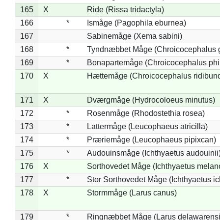
165
X
Ride (Rissa tridactyla)
166
*
Ismåge (Pagophila eburnea)
167
Sabinemåge (Xema sabini)
168
*
Tyndnæbbet Måge (Chroicocephalus 
169
*
Bonapartemåge (Chroicocephalus phil
170
X
Hættemåge (Chroicocephalus ridibun
171
X
Dværgmåge (Hydrocoloeus minutus)
172
*
Rosenmåge (Rhodostethia rosea)
173
*
Lattermåge (Leucophaeus atricilla)
174
*
Præriemåge (Leucophaeus pipixcan)
175
*
Audouinsmåge (Ichthyaetus audouinii
176
X
Sorthovedet Måge (Ichthyaetus melan
177
*
Stor Sorthovedet Måge (Ichthyaetus ic
178
X
Stormmåge (Larus canus)
179
*
Ringnæbbet Måge (Larus delawarensi