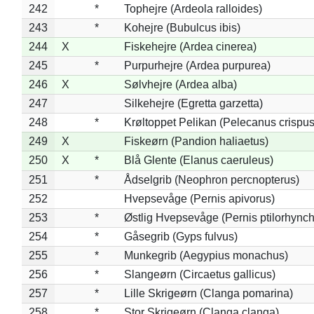
242
*
Tophejre (Ardeola ralloides)
243
*
Kohejre (Bubulcus ibis)
244
X
Fiskehejre (Ardea cinerea)
245
*
Purpurhejre (Ardea purpurea)
246
X
Sølvhejre (Ardea alba)
247
Silkehejre (Egretta garzetta)
248
*
Krøltoppet Pelikan (Pelecanus crispus
249
X
Fiskeørn (Pandion haliaetus)
250
X
*
Blå Glente (Elanus caeruleus)
251
*
Ådselgrib (Neophron percnopterus)
252
Hvepsevåge (Pernis apivorus)
253
*
Østlig Hvepsevåge (Pernis ptilorhync
254
*
Gåsegrib (Gyps fulvus)
255
*
Munkegrib (Aegypius monachus)
256
*
Slangeørn (Circaetus gallicus)
257
*
Lille Skrigeørn (Clanga pomarina)
258
*
Stor Skrigeørn (Clanga clanga)