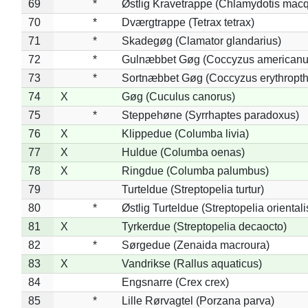
69
*
Østlig Kravetrappe (Chlamydotis macq
70
*
Dværgtrappe (Tetrax tetrax)
71
*
Skadegøg (Clamator glandarius)
72
*
Gulnæbbet Gøg (Coccyzus americanu
73
*
Sortnæbbet Gøg (Coccyzus erythropt
74
X
Gøg (Cuculus canorus)
75
*
Steppehøne (Syrrhaptes paradoxus)
76
X
Klippedue (Columba livia)
77
X
Huldue (Columba oenas)
78
X
Ringdue (Columba palumbus)
79
Turteldue (Streptopelia turtur)
80
*
Østlig Turteldue (Streptopelia orientali
81
X
Tyrkerdue (Streptopelia decaocto)
82
*
Sørgedue (Zenaida macroura)
83
X
Vandrikse (Rallus aquaticus)
84
Engsnarre (Crex crex)
85
*
Lille Rørvagtel (Porzana parva)