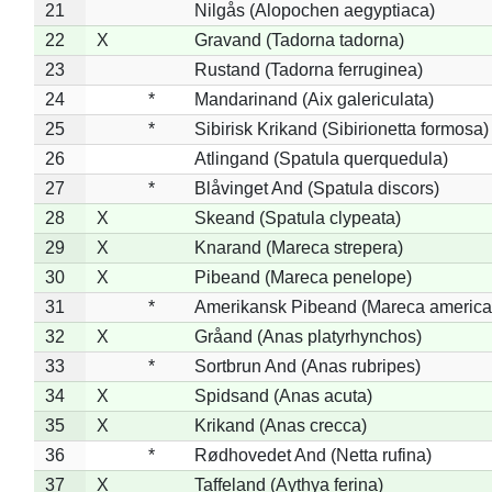
21
Nilgås (Alopochen aegyptiaca)
22
X
Gravand (Tadorna tadorna)
23
Rustand (Tadorna ferruginea)
24
*
Mandarinand (Aix galericulata)
25
*
Sibirisk Krikand (Sibirionetta formosa)
26
Atlingand (Spatula querquedula)
27
*
Blåvinget And (Spatula discors)
28
X
Skeand (Spatula clypeata)
29
X
Knarand (Mareca strepera)
30
X
Pibeand (Mareca penelope)
31
*
Amerikansk Pibeand (Mareca america
32
X
Gråand (Anas platyrhynchos)
33
*
Sortbrun And (Anas rubripes)
34
X
Spidsand (Anas acuta)
35
X
Krikand (Anas crecca)
36
*
Rødhovedet And (Netta rufina)
37
X
Taffeland (Aythya ferina)