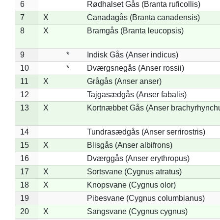
6
Rødhalset Gås (Branta ruficollis)
7
X
Canadagås (Branta canadensis)
8
X
Bramgås (Branta leucopsis)
9
*
Indisk Gås (Anser indicus)
10
*
Dværgsnegås (Anser rossii)
11
X
Grågås (Anser anser)
12
Tajgasædgås (Anser fabalis)
13
X
Kortnæbbet Gås (Anser brachyrhynch
14
Tundrasædgås (Anser serrirostris)
15
X
Blisgås (Anser albifrons)
16
Dværggås (Anser erythropus)
17
X
Sortsvane (Cygnus atratus)
18
X
Knopsvane (Cygnus olor)
19
Pibesvane (Cygnus columbianus)
20
X
Sangsvane (Cygnus cygnus)