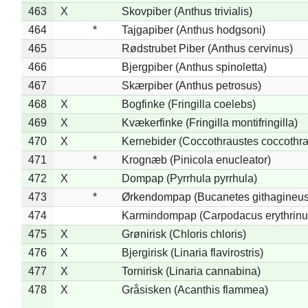
463
X
Skovpiber (Anthus trivialis)
464
*
Tajgapiber (Anthus hodgsoni)
465
Rødstrubet Piber (Anthus cervinus)
466
Bjergpiber (Anthus spinoletta)
467
Skærpiber (Anthus petrosus)
468
X
Bogfinke (Fringilla coelebs)
469
X
Kvækerfinke (Fringilla montifringilla)
470
X
Kernebider (Coccothraustes coccothra
471
*
Krognæb (Pinicola enucleator)
472
X
Dompap (Pyrrhula pyrrhula)
473
*
Ørkendompap (Bucanetes githagineus
474
Karmindompap (Carpodacus erythrinu
475
X
Grønirisk (Chloris chloris)
476
X
Bjergirisk (Linaria flavirostris)
477
X
Tornirisk (Linaria cannabina)
478
X
Gråsisken (Acanthis flammea)