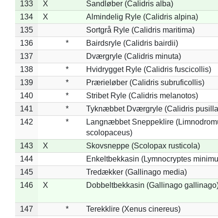
133
X
Sandløber (Calidris alba)
134
X
Almindelig Ryle (Calidris alpina)
135
Sortgrå Ryle (Calidris maritima)
136
*
Bairdsryle (Calidris bairdii)
137
Dværgryle (Calidris minuta)
138
*
Hvidrygget Ryle (Calidris fuscicollis)
139
*
Prærieløber (Calidris subruficollis)
140
*
Stribet Ryle (Calidris melanotos)
141
*
Tyknæbbet Dværgryle (Calidris pusilla
142
*
Langnæbbet Sneppeklire (Limnodrom
scolopaceus)
143
X
Skovsneppe (Scolopax rusticola)
144
Enkeltbekkasin (Lymnocryptes minimu
145
Tredækker (Gallinago media)
146
X
Dobbeltbekkasin (Gallinago gallinago
147
*
Terekklire (Xenus cinereus)