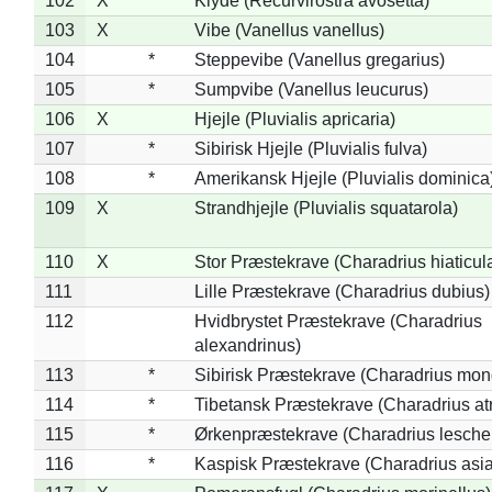
102
X
Klyde (Recurvirostra avosetta)
103
X
Vibe (Vanellus vanellus)
104
*
Steppevibe (Vanellus gregarius)
105
*
Sumpvibe (Vanellus leucurus)
106
X
Hjejle (Pluvialis apricaria)
107
*
Sibirisk Hjejle (Pluvialis fulva)
108
*
Amerikansk Hjejle (Pluvialis dominica
109
X
Strandhjejle (Pluvialis squatarola)
110
X
Stor Præstekrave (Charadrius hiaticul
111
Lille Præstekrave (Charadrius dubius)
112
Hvidbrystet Præstekrave (Charadrius
alexandrinus)
113
*
Sibirisk Præstekrave (Charadrius mon
114
*
Tibetansk Præstekrave (Charadrius atr
115
*
Ørkenpræstekrave (Charadrius leschen
116
*
Kaspisk Præstekrave (Charadrius asia