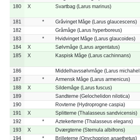
180
X
Svartbag (Larus marinus)
181
*
Gråvinget Måge (Larus glaucescens)
182
Gråmåge (Larus hyperboreus)
183
*
Hvidvinget Måge (Larus glaucoides)
184
X
Sølvmåge (Larus argentatus)
185
X
Kaspisk Måge (Larus cachinnans)
186
Middelhavssølvmåge (Larus michahell
187
*
Armensk Måge (Larus armenicus)
188
X
Sildemåge (Larus fuscus)
189
Sandterne (Gelochelidon nilotica)
190
Rovterne (Hydroprogne caspia)
191
X
Splitterne (Thalasseus sandvicensis)
192
*
Aztekerterne (Thalasseus elegans)
193
X
Dværgterne (Sternula albifrons)
194
*
Brilleterne (Onychoprion anaethetus)