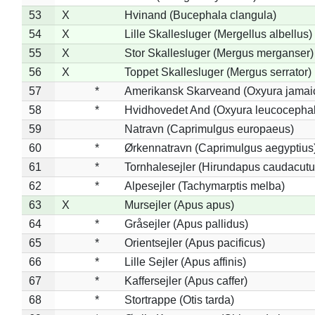
53
X
Hvinand (Bucephala clangula)
54
X
Lille Skallesluger (Mergellus albellus)
55
X
Stor Skallesluger (Mergus merganser)
56
X
Toppet Skallesluger (Mergus serrator)
57
*
Amerikansk Skarveand (Oxyura jamai
58
*
Hvidhovedet And (Oxyura leucocepha
59
Natravn (Caprimulgus europaeus)
60
*
Ørkennatravn (Caprimulgus aegyptius
61
*
Tornhalesejler (Hirundapus caudacutu
62
*
Alpesejler (Tachymarptis melba)
63
X
Mursejler (Apus apus)
64
*
Gråsejler (Apus pallidus)
65
*
Orientsejler (Apus pacificus)
66
*
Lille Sejler (Apus affinis)
67
*
Kaffersejler (Apus caffer)
68
*
Stortrappe (Otis tarda)