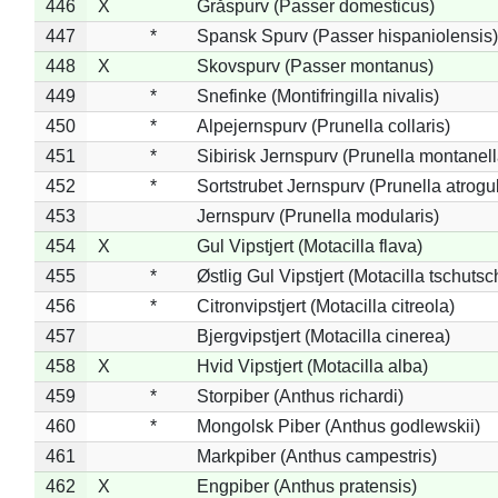
446
X
Gråspurv (Passer domesticus)
447
*
Spansk Spurv (Passer hispaniolensis)
448
X
Skovspurv (Passer montanus)
449
*
Snefinke (Montifringilla nivalis)
450
*
Alpejernspurv (Prunella collaris)
451
*
Sibirisk Jernspurv (Prunella montanell
452
*
Sortstrubet Jernspurv (Prunella atrogul
453
Jernspurv (Prunella modularis)
454
X
Gul Vipstjert (Motacilla flava)
455
*
Østlig Gul Vipstjert (Motacilla tschuts
456
*
Citronvipstjert (Motacilla citreola)
457
Bjergvipstjert (Motacilla cinerea)
458
X
Hvid Vipstjert (Motacilla alba)
459
*
Storpiber (Anthus richardi)
460
*
Mongolsk Piber (Anthus godlewskii)
461
Markpiber (Anthus campestris)
462
X
Engpiber (Anthus pratensis)