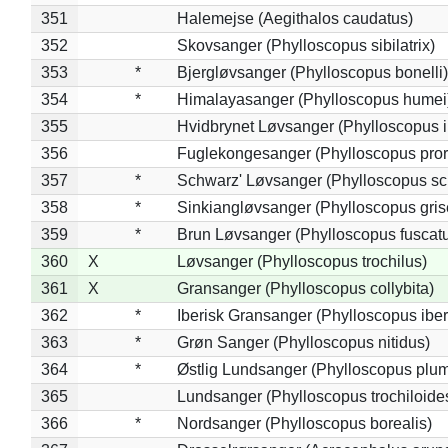
351
Halemejse (Aegithalos caudatus)
352
Skovsanger (Phylloscopus sibilatrix)
353
*
Bjergløvsanger (Phylloscopus bonelli)
354
*
Himalayasanger (Phylloscopus humei
355
Hvidbrynet Løvsanger (Phylloscopus i
356
Fuglekongesanger (Phylloscopus pror
357
*
Schwarz' Løvsanger (Phylloscopus sc
358
*
Sinkiangløvsanger (Phylloscopus gris
359
*
Brun Løvsanger (Phylloscopus fuscat
360
X
Løvsanger (Phylloscopus trochilus)
361
X
Gransanger (Phylloscopus collybita)
362
*
Iberisk Gransanger (Phylloscopus iber
363
*
Grøn Sanger (Phylloscopus nitidus)
364
*
Østlig Lundsanger (Phylloscopus plum
365
Lundsanger (Phylloscopus trochiloide
366
*
Nordsanger (Phylloscopus borealis)