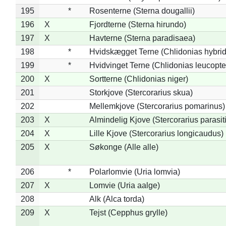
195
*
Rosenterne (Sterna dougallii)
196
X
Fjordterne (Sterna hirundo)
197
X
Havterne (Sterna paradisaea)
198
*
Hvidskægget Terne (Chlidonias hybrid
199
*
Hvidvinget Terne (Chlidonias leucopte
200
X
Sortterne (Chlidonias niger)
201
Storkjove (Stercorarius skua)
202
Mellemkjove (Stercorarius pomarinus)
203
X
Almindelig Kjove (Stercorarius parasit
204
X
Lille Kjove (Stercorarius longicaudus)
205
X
Søkonge (Alle alle)
206
*
Polarlomvie (Uria lomvia)
207
X
Lomvie (Uria aalge)
208
Alk (Alca torda)
209
X
Tejst (Cepphus grylle)