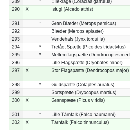
289
*
Ellekrage (Coracias garrulus)
290
X
Isfugl (Alcedo atthis)
291
*
Grøn Biæder (Merops persicus)
292
Biæder (Merops apiaster)
293
Vendehals (Jynx torquilla)
294
*
Tretået Spætte (Picoides tridactylus)
295
*
Mellemflagspætte (Dendrocoptes med
296
Lille Flagspætte (Dryobates minor)
297
X
Stor Flagspætte (Dendrocopos major)
298
*
Guldspætte (Colaptes auratus)
299
Sortspætte (Dryocopus martius)
300
X
Grønspætte (Picus viridis)
301
*
Lille Tårnfalk (Falco naumanni)
302
X
Tårnfalk (Falco tinnunculus)