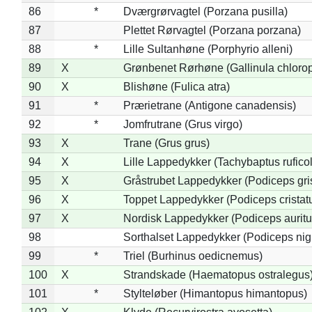
86
*
Dværgrørvagtel (Porzana pusilla)
87
Plettet Rørvagtel (Porzana porzana)
88
*
Lille Sultanhøne (Porphyrio alleni)
89
X
Grønbenet Rørhøne (Gallinula chloro
90
X
Blishøne (Fulica atra)
91
*
Prærietrane (Antigone canadensis)
92
*
Jomfrutrane (Grus virgo)
93
X
Trane (Grus grus)
94
X
Lille Lappedykker (Tachybaptus ruficol
95
X
Gråstrubet Lappedykker (Podiceps gr
96
X
Toppet Lappedykker (Podiceps cristat
97
X
Nordisk Lappedykker (Podiceps auritu
98
Sorthalset Lappedykker (Podiceps nigri
99
*
Triel (Burhinus oedicnemus)
100
X
Strandskade (Haematopus ostralegus
101
*
Stylteløber (Himantopus himantopus)