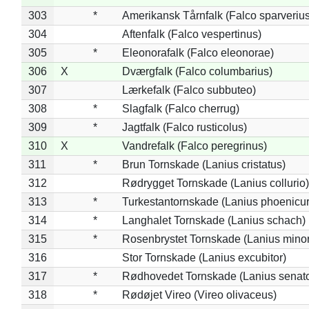
303
*
Amerikansk Tårnfalk (Falco sparverius
304
Aftenfalk (Falco vespertinus)
305
*
Eleonorafalk (Falco eleonorae)
306
X
Dværgfalk (Falco columbarius)
307
Lærkefalk (Falco subbuteo)
308
*
Slagfalk (Falco cherrug)
309
*
Jagtfalk (Falco rusticolus)
310
X
Vandrefalk (Falco peregrinus)
311
*
Brun Tornskade (Lanius cristatus)
312
Rødrygget Tornskade (Lanius collurio)
313
*
Turkestantornskade (Lanius phoenicur
314
*
Langhalet Tornskade (Lanius schach)
315
*
Rosenbrystet Tornskade (Lanius minor
316
Stor Tornskade (Lanius excubitor)
317
*
Rødhovedet Tornskade (Lanius senato
318
*
Rødøjet Vireo (Vireo olivaceus)