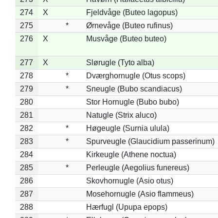
274
X
Fjeldvåge (Buteo lagopus)
275
*
Ørnevåge (Buteo rufinus)
276
X
Musvåge (Buteo buteo)
277
X
Slørugle (Tyto alba)
278
*
Dværghornugle (Otus scops)
279
*
Sneugle (Bubo scandiacus)
280
Stor Hornugle (Bubo bubo)
281
Natugle (Strix aluco)
282
*
Høgeugle (Surnia ulula)
283
*
Spurveugle (Glaucidium passerinum)
284
Kirkeugle (Athene noctua)
285
*
Perleugle (Aegolius funereus)
286
Skovhornugle (Asio otus)
287
Mosehornugle (Asio flammeus)
288
Hærfugl (Upupa epops)