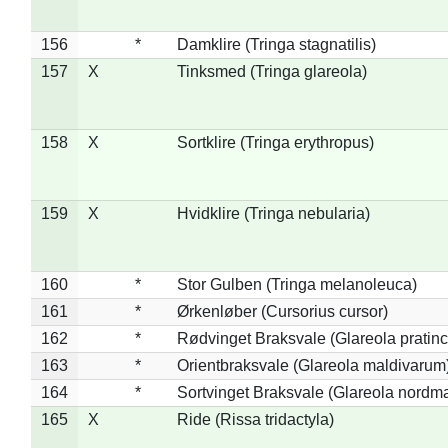
156
*
Damklire (Tringa stagnatilis)
157
X
Tinksmed (Tringa glareola)
158
X
Sortklire (Tringa erythropus)
159
X
Hvidklire (Tringa nebularia)
160
*
Stor Gulben (Tringa melanoleuca)
161
*
Ørkenløber (Cursorius cursor)
162
*
Rødvinget Braksvale (Glareola pratinc
163
*
Orientbraksvale (Glareola maldivarum
164
*
Sortvinget Braksvale (Glareola nordm
165
X
Ride (Rissa tridactyla)