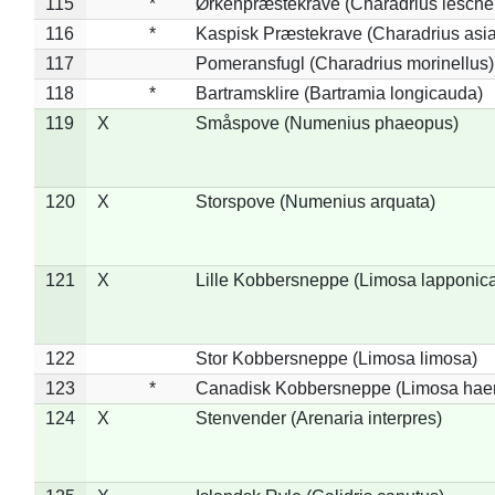
115
*
Ørkenpræstekrave (Charadrius leschen
116
*
Kaspisk Præstekrave (Charadrius asia
117
Pomeransfugl (Charadrius morinellus)
118
*
Bartramsklire (Bartramia longicauda)
119
X
Småspove (Numenius phaeopus)
120
X
Storspove (Numenius arquata)
121
X
Lille Kobbersneppe (Limosa lapponic
122
Stor Kobbersneppe (Limosa limosa)
123
*
Canadisk Kobbersneppe (Limosa hae
124
X
Stenvender (Arenaria interpres)