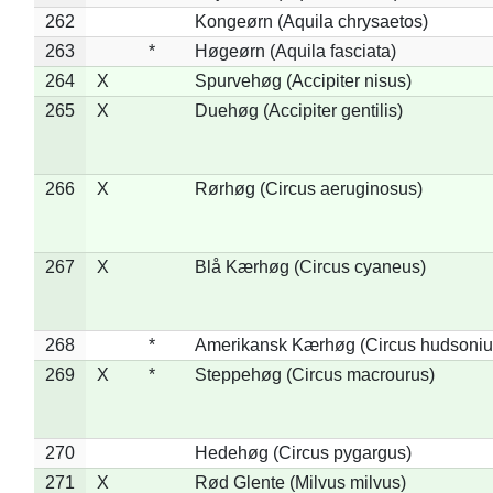
262
Kongeørn (Aquila chrysaetos)
263
*
Høgeørn (Aquila fasciata)
264
X
Spurvehøg (Accipiter nisus)
265
X
Duehøg (Accipiter gentilis)
266
X
Rørhøg (Circus aeruginosus)
267
X
Blå Kærhøg (Circus cyaneus)
268
*
Amerikansk Kærhøg (Circus hudsoniu
269
X
*
Steppehøg (Circus macrourus)
270
Hedehøg (Circus pygargus)
271
X
Rød Glente (Milvus milvus)