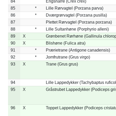
84
Engsnarre (Crex crex)
85
*
Lille Rørvagtel (Porzana parva)
86
*
Dværgrørvagtel (Porzana pusilla)
87
Plettet Rørvagtel (Porzana porzana)
88
*
Lille Sultanhøne (Porphyrio alleni)
89
X
Grønbenet Rørhøne (Gallinula chloro
90
X
Blishøne (Fulica atra)
91
*
Prærietrane (Antigone canadensis)
92
*
Jomfrutrane (Grus virgo)
93
X
Trane (Grus grus)
94
Lille Lappedykker (Tachybaptus ruficol
95
X
Gråstrubet Lappedykker (Podiceps gr
96
X
Toppet Lappedykker (Podiceps cristat