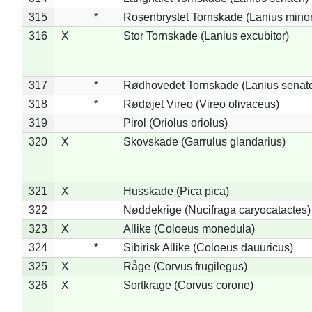
315
*
Rosenbrystet Tornskade (Lanius minor
316
X
Stor Tornskade (Lanius excubitor)
317
*
Rødhovedet Tornskade (Lanius senato
318
*
Rødøjet Vireo (Vireo olivaceus)
319
Pirol (Oriolus oriolus)
320
X
Skovskade (Garrulus glandarius)
321
X
Husskade (Pica pica)
322
Nøddekrige (Nucifraga caryocatactes)
323
X
Allike (Coloeus monedula)
324
*
Sibirisk Allike (Coloeus dauuricus)
325
X
Råge (Corvus frugilegus)
326
X
Sortkrage (Corvus corone)