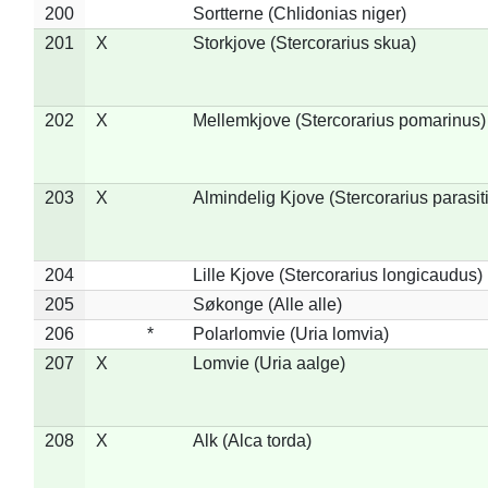
200
Sortterne (Chlidonias niger)
201
X
Storkjove (Stercorarius skua)
202
X
Mellemkjove (Stercorarius pomarinus)
203
X
Almindelig Kjove (Stercorarius parasit
204
Lille Kjove (Stercorarius longicaudus)
205
Søkonge (Alle alle)
206
*
Polarlomvie (Uria lomvia)
207
X
Lomvie (Uria aalge)
208
X
Alk (Alca torda)