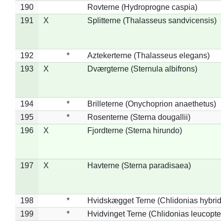
190
Rovterne (Hydroprogne caspia)
191
X
Splitterne (Thalasseus sandvicensis)
192
*
Aztekerterne (Thalasseus elegans)
193
X
Dværgterne (Sternula albifrons)
194
*
Brilleterne (Onychoprion anaethetus)
195
*
Rosenterne (Sterna dougallii)
196
X
Fjordterne (Sterna hirundo)
197
X
Havterne (Sterna paradisaea)
198
*
Hvidskægget Terne (Chlidonias hybrid
199
*
Hvidvinget Terne (Chlidonias leucopte