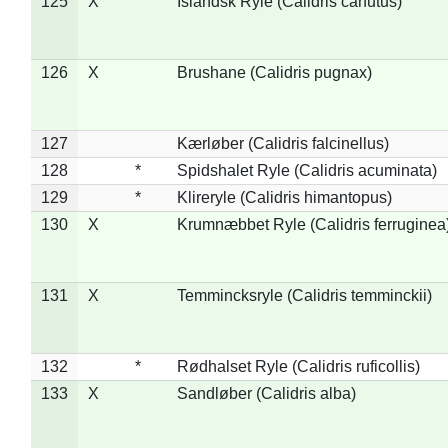
125
X
Islandsk Ryle (Calidris canutus)
126
X
Brushane (Calidris pugnax)
127
Kærløber (Calidris falcinellus)
128
*
Spidshalet Ryle (Calidris acuminata)
129
*
Klireryle (Calidris himantopus)
130
X
Krumnæbbet Ryle (Calidris ferruginea
131
X
Temmincksryle (Calidris temminckii)
132
*
Rødhalset Ryle (Calidris ruficollis)
133
X
Sandløber (Calidris alba)