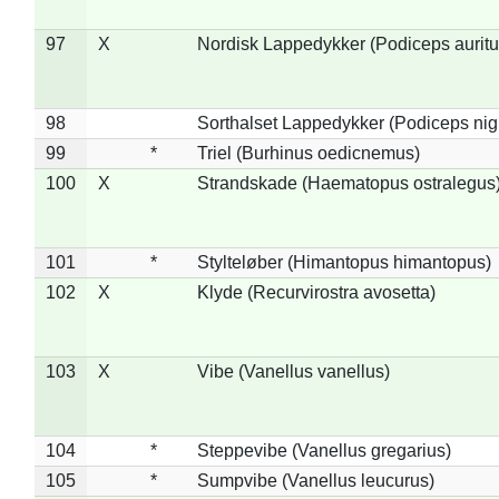
97
X
Nordisk Lappedykker (Podiceps auritu
98
Sorthalset Lappedykker (Podiceps nigri
99
*
Triel (Burhinus oedicnemus)
100
X
Strandskade (Haematopus ostralegus
101
*
Stylteløber (Himantopus himantopus)
102
X
Klyde (Recurvirostra avosetta)
103
X
Vibe (Vanellus vanellus)
104
*
Steppevibe (Vanellus gregarius)
105
*
Sumpvibe (Vanellus leucurus)