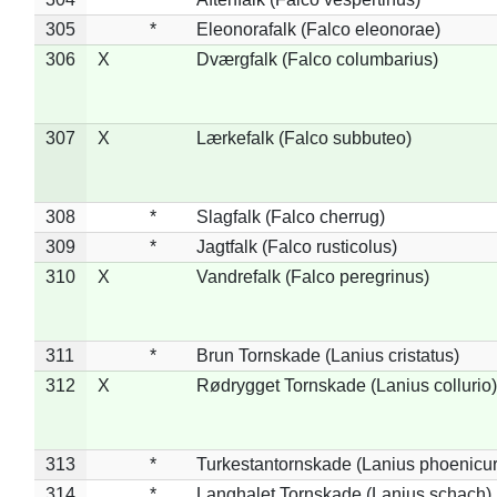
305
*
Eleonorafalk (Falco eleonorae)
306
X
Dværgfalk (Falco columbarius)
307
X
Lærkefalk (Falco subbuteo)
308
*
Slagfalk (Falco cherrug)
309
*
Jagtfalk (Falco rusticolus)
310
X
Vandrefalk (Falco peregrinus)
311
*
Brun Tornskade (Lanius cristatus)
312
X
Rødrygget Tornskade (Lanius collurio)
313
*
Turkestantornskade (Lanius phoenicur
314
*
Langhalet Tornskade (Lanius schach)