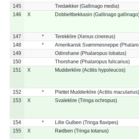
145
Tredækker (Gallinago media)
146
X
Dobbeltbekkasin (Gallinago gallinago
147
*
Terekklire (Xenus cinereus)
148
*
Amerikansk Svømmesneppe (Phalaropu
149
Odinshane (Phalaropus lobatus)
150
Thorshane (Phalaropus fulicarius)
151
X
Mudderklire (Actitis hypoleucos)
152
*
Plettet Mudderklire (Actitis macularius
153
X
Svaleklire (Tringa ochropus)
154
*
Lille Gulben (Tringa flavipes)
155
X
Rødben (Tringa totanus)