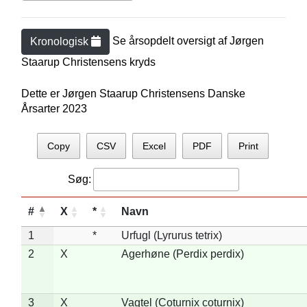
Se årsopdelt oversigt af
Jørgen
Kronologisk
Staarup Christensen
s kryds
Dette er Jørgen Staarup Christensens Danske
Årsarter 2023
Copy
CSV
Excel
PDF
Print
Søg:
#
X
*
Navn
1
*
Urfugl (Lyrurus tetrix)
2
X
Agerhøne (Perdix perdix)
3
X
Vagtel (Coturnix coturnix)