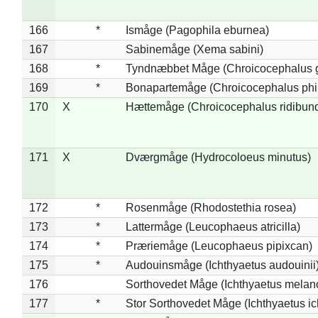
166
*
Ismåge (Pagophila eburnea)
167
Sabinemåge (Xema sabini)
168
*
Tyndnæbbet Måge (Chroicocephalus 
169
*
Bonapartemåge (Chroicocephalus phil
170
X
Hættemåge (Chroicocephalus ridibun
171
X
Dværgmåge (Hydrocoloeus minutus)
172
*
Rosenmåge (Rhodostethia rosea)
173
*
Lattermåge (Leucophaeus atricilla)
174
*
Præriemåge (Leucophaeus pipixcan)
175
*
Audouinsmåge (Ichthyaetus audouinii
176
Sorthovedet Måge (Ichthyaetus melan
177
*
Stor Sorthovedet Måge (Ichthyaetus ic