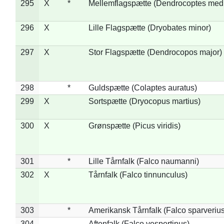
295
X
*
Mellemflagspætte (Dendrocoptes med
296
X
Lille Flagspætte (Dryobates minor)
297
X
Stor Flagspætte (Dendrocopos major)
298
*
Guldspætte (Colaptes auratus)
299
X
Sortspætte (Dryocopus martius)
300
X
Grønspætte (Picus viridis)
301
*
Lille Tårnfalk (Falco naumanni)
302
X
Tårnfalk (Falco tinnunculus)
303
*
Amerikansk Tårnfalk (Falco sparverius
304
Aftenfalk (Falco vespertinus)