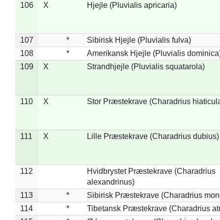
106
X
Hjejle (Pluvialis apricaria)
107
*
Sibirisk Hjejle (Pluvialis fulva)
108
*
Amerikansk Hjejle (Pluvialis dominica
109
X
Strandhjejle (Pluvialis squatarola)
110
X
Stor Præstekrave (Charadrius hiaticul
111
X
Lille Præstekrave (Charadrius dubius)
112
Hvidbrystet Præstekrave (Charadrius
alexandrinus)
113
*
Sibirisk Præstekrave (Charadrius mon
114
*
Tibetansk Præstekrave (Charadrius atr