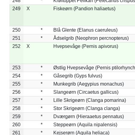
248
*
Krøltoppet Pelikan (Pelecanus crispus
249
X
Fiskeørn (Pandion haliaetus)
250
*
Blå Glente (Elanus caeruleus)
251
*
Ådselgrib (Neophron percnopterus)
252
X
Hvepsevåge (Pernis apivorus)
253
*
Østlig Hvepsevåge (Pernis ptilorhync
254
*
Gåsegrib (Gyps fulvus)
255
*
Munkegrib (Aegypius monachus)
256
*
Slangeørn (Circaetus gallicus)
257
*
Lille Skrigeørn (Clanga pomarina)
258
*
Stor Skrigeørn (Clanga clanga)
259
*
Dværgørn (Hieraaetus pennatus)
260
*
Steppeørn (Aquila nipalensis)
261
*
Kejserørn (Aquila heliaca)