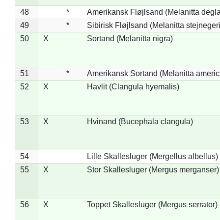
48
*
Amerikansk Fløjlsand (Melanitta degla
49
*
Sibirisk Fløjlsand (Melanitta stejnegeri
50
X
Sortand (Melanitta nigra)
51
*
Amerikansk Sortand (Melanitta ameri
52
X
Havlit (Clangula hyemalis)
53
X
Hvinand (Bucephala clangula)
54
Lille Skallesluger (Mergellus albellus)
55
X
Stor Skallesluger (Mergus merganser)
56
X
Toppet Skallesluger (Mergus serrator)