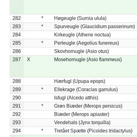
282
*
Høgeugle (Surnia ulula)
283
*
Spurveugle (Glaucidium passerinum)
284
Kirkeugle (Athene noctua)
285
*
Perleugle (Aegolius funereus)
286
Skovhornugle (Asio otus)
287
X
Mosehornugle (Asio flammeus)
288
Hærfugl (Upupa epops)
289
*
Ellekrage (Coracias garrulus)
290
Isfugl (Alcedo atthis)
291
*
Grøn Biæder (Merops persicus)
292
Biæder (Merops apiaster)
293
Vendehals (Jynx torquilla)
294
*
Tretået Spætte (Picoides tridactylus)