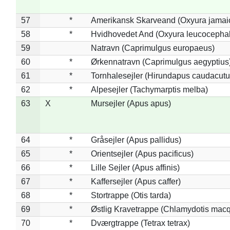
57
*
Amerikansk Skarveand (Oxyura jamai
58
*
Hvidhovedet And (Oxyura leucocepha
59
Natravn (Caprimulgus europaeus)
60
*
Ørkennatravn (Caprimulgus aegyptius
61
*
Tornhalesejler (Hirundapus caudacutu
62
*
Alpesejler (Tachymarptis melba)
63
X
Mursejler (Apus apus)
64
*
Gråsejler (Apus pallidus)
65
*
Orientsejler (Apus pacificus)
66
*
Lille Sejler (Apus affinis)
67
*
Kaffersejler (Apus caffer)
68
*
Stortrappe (Otis tarda)
69
*
Østlig Kravetrappe (Chlamydotis macq
70
*
Dværgtrappe (Tetrax tetrax)