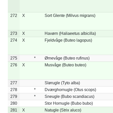
272
X
Sort Glente (Milvus migrans)
273
X
Havørn (Haliaeetus albicilla)
274
X
Fjeldvåge (Buteo lagopus)
275
*
Ørnevåge (Buteo rufinus)
276
X
Musvåge (Buteo buteo)
277
Slørugle (Tyto alba)
278
*
Dværghornugle (Otus scops)
279
*
Sneugle (Bubo scandiacus)
280
Stor Hornugle (Bubo bubo)
281
X
Natugle (Strix aluco)