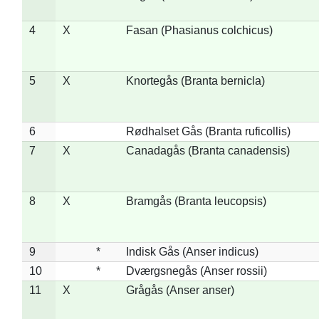
4
X
Fasan (Phasianus colchicus)
5
X
Knortegås (Branta bernicla)
6
Rødhalset Gås (Branta ruficollis)
7
X
Canadagås (Branta canadensis)
8
X
Bramgås (Branta leucopsis)
9
*
Indisk Gås (Anser indicus)
10
*
Dværgsnegås (Anser rossii)
11
X
Grågås (Anser anser)