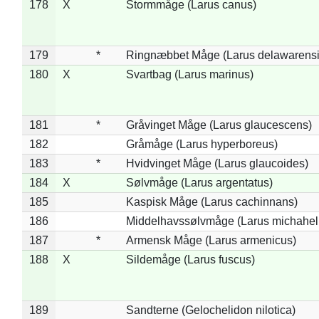
178
X
Stormmåge (Larus canus)
179
*
Ringnæbbet Måge (Larus delawarensi
180
X
Svartbag (Larus marinus)
181
*
Gråvinget Måge (Larus glaucescens)
182
Gråmåge (Larus hyperboreus)
183
*
Hvidvinget Måge (Larus glaucoides)
184
X
Sølvmåge (Larus argentatus)
185
Kaspisk Måge (Larus cachinnans)
186
Middelhavssølvmåge (Larus michahell
187
*
Armensk Måge (Larus armenicus)
188
X
Sildemåge (Larus fuscus)
189
Sandterne (Gelochelidon nilotica)