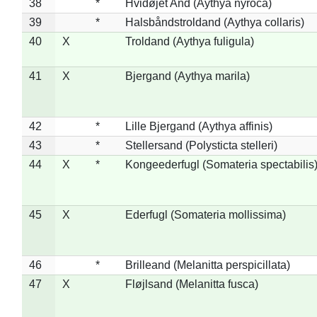
38
*
Hvidøjet And (Aythya nyroca)
39
*
Halsbåndstroldand (Aythya collaris)
40
X
Troldand (Aythya fuligula)
41
X
Bjergand (Aythya marila)
42
*
Lille Bjergand (Aythya affinis)
43
*
Stellersand (Polysticta stelleri)
44
X
*
Kongeederfugl (Somateria spectabilis
45
X
Ederfugl (Somateria mollissima)
46
*
Brilleand (Melanitta perspicillata)
47
X
Fløjlsand (Melanitta fusca)