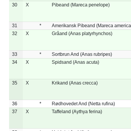
30
X
Pibeand (Mareca penelope)
31
*
Amerikansk Pibeand (Mareca america
32
X
Gråand (Anas platyrhynchos)
33
*
Sortbrun And (Anas rubripes)
34
X
Spidsand (Anas acuta)
35
X
Krikand (Anas crecca)
36
*
Rødhovedet And (Netta rufina)
37
X
Taffeland (Aythya ferina)