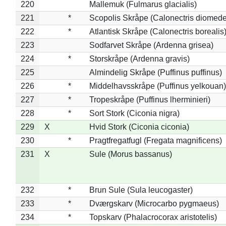
220
Mallemuk (Fulmarus glacialis)
221
*
Scopolis Skråpe (Calonectris diomed
222
*
Atlantisk Skråpe (Calonectris borealis
223
Sodfarvet Skråpe (Ardenna grisea)
224
*
Storskråpe (Ardenna gravis)
225
Almindelig Skråpe (Puffinus puffinus)
226
*
Middelhavsskråpe (Puffinus yelkouan)
227
*
Tropeskråpe (Puffinus lherminieri)
228
*
Sort Stork (Ciconia nigra)
229
X
Hvid Stork (Ciconia ciconia)
230
*
Pragtfregatfugl (Fregata magnificens)
231
X
Sule (Morus bassanus)
232
*
Brun Sule (Sula leucogaster)
233
*
Dværgskarv (Microcarbo pygmaeus)
234
*
Topskarv (Phalacrocorax aristotelis)