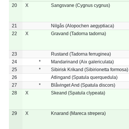
20
X
Sangsvane (Cygnus cygnus)
21
Nilgås (Alopochen aegyptiaca)
22
X
Gravand (Tadorna tadorna)
23
Rustand (Tadorna ferruginea)
24
*
Mandarinand (Aix galericulata)
25
*
Sibirisk Krikand (Sibirionetta formosa)
26
Atlingand (Spatula querquedula)
27
*
Blåvinget And (Spatula discors)
28
X
Skeand (Spatula clypeata)
29
X
Knarand (Mareca strepera)