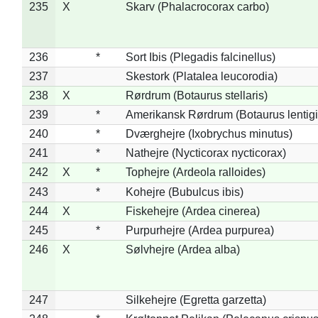
235
X
Skarv (Phalacrocorax carbo)
236
*
Sort Ibis (Plegadis falcinellus)
237
Skestork (Platalea leucorodia)
238
X
Rørdrum (Botaurus stellaris)
239
*
Amerikansk Rørdrum (Botaurus lentig
240
*
Dværghejre (Ixobrychus minutus)
241
*
Nathejre (Nycticorax nycticorax)
242
X
*
Tophejre (Ardeola ralloides)
243
*
Kohejre (Bubulcus ibis)
244
X
Fiskehejre (Ardea cinerea)
245
*
Purpurhejre (Ardea purpurea)
246
X
Sølvhejre (Ardea alba)
247
Silkehejre (Egretta garzetta)