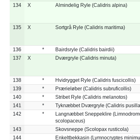
134
X
Almindelig Ryle (Calidris alpina)
135
X
Sortgrå Ryle (Calidris maritima)
136
*
Bairdsryle (Calidris bairdii)
137
X
Dværgryle (Calidris minuta)
138
*
Hvidrygget Ryle (Calidris fuscicollis)
139
*
Prærieløber (Calidris subruficollis)
140
*
Stribet Ryle (Calidris melanotos)
141
*
Tyknæbbet Dværgryle (Calidris pusilla
142
*
Langnæbbet Sneppeklire (Limnodrom
scolopaceus)
143
Skovsneppe (Scolopax rusticola)
144
Enkeltbekkasin (Lymnocryptes minimu