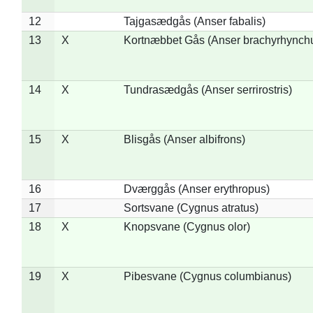
12
Tajgasædgås (Anser fabalis)
13
X
Kortnæbbet Gås (Anser brachyrhynch
14
X
Tundrasædgås (Anser serrirostris)
15
X
Blisgås (Anser albifrons)
16
Dværggås (Anser erythropus)
17
Sortsvane (Cygnus atratus)
18
X
Knopsvane (Cygnus olor)
19
X
Pibesvane (Cygnus columbianus)