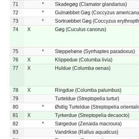
71
*
Skadegøg (Clamator glandarius)
72
*
Gulnæbbet Gøg (Coccyzus americanu
73
*
Sortnæbbet Gøg (Coccyzus erythropt
74
X
Gøg (Cuculus canorus)
75
*
Steppehøne (Syrrhaptes paradoxus)
76
X
Klippedue (Columba livia)
77
X
Huldue (Columba oenas)
78
X
Ringdue (Columba palumbus)
79
Turteldue (Streptopelia turtur)
80
*
Østlig Turteldue (Streptopelia orientali
81
X
Tyrkerdue (Streptopelia decaocto)
82
*
Sørgedue (Zenaida macroura)
83
Vandrikse (Rallus aquaticus)