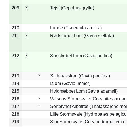
209
X
Tejst (Cepphus grylle)
210
Lunde (Fratercula arctica)
211
X
Rødstrubet Lom (Gavia stellata)
212
X
Sortstrubet Lom (Gavia arctica)
213
*
Stillehavslom (Gavia pacifica)
214
Islom (Gavia immer)
215
Hvidnæbbet Lom (Gavia adamsii)
216
*
Wilsons Stormsvale (Oceanites ocean
217
*
Sortbrynet Albatros (Thalassarche me
218
Lille Stormsvale (Hydrobates pelagicu
219
Stor Stormsvale (Oceanodroma leuco