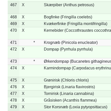
467
X
Skærpiber (Anthus petrosus)
468
X
Bogfinke (Fringilla coelebs)
469
X
Kvækerfinke (Fringilla montifringilla)
470
X
Kernebider (Coccothraustes coccothra
471
*
Krognæb (Pinicola enucleator)
472
X
Dompap (Pyrrhula pyrrhula)
473
*
Ørkendompap (Bucanetes githagineus
474
X
Karmindompap (Carpodacus erythrinu
475
X
Grønirisk (Chloris chloris)
476
X
Bjergirisk (Linaria flavirostris)
477
X
Tornirisk (Linaria cannabina)
478
X
Gråsisken (Acanthis flammea)
479
X
Stor Korsnæb (Loxia pytyopsittacus)