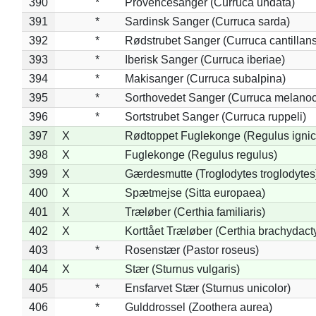
390
*
Provencesanger (Curruca undata)
391
*
Sardinsk Sanger (Curruca sarda)
392
*
Rødstrubet Sanger (Curruca cantillans
393
*
Iberisk Sanger (Curruca iberiae)
394
*
Makisanger (Curruca subalpina)
395
*
Sorthovedet Sanger (Curruca melano
396
*
Sortstrubet Sanger (Curruca ruppeli)
397
X
Rødtoppet Fuglekonge (Regulus ignica
398
X
Fuglekonge (Regulus regulus)
399
X
Gærdesmutte (Troglodytes troglodytes
400
X
Spætmejse (Sitta europaea)
401
X
Træløber (Certhia familiaris)
402
X
Korttået Træløber (Certhia brachydact
403
*
Rosenstær (Pastor roseus)
404
X
Stær (Sturnus vulgaris)
405
*
Ensfarvet Stær (Sturnus unicolor)
406
*
Gulddrossel (Zoothera aurea)