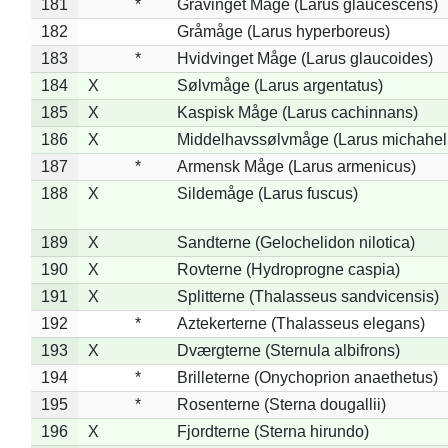
181
*
Gråvinget Måge (Larus glaucescens)
182
Gråmåge (Larus hyperboreus)
183
*
Hvidvinget Måge (Larus glaucoides)
184
X
Sølvmåge (Larus argentatus)
185
X
Kaspisk Måge (Larus cachinnans)
186
X
Middelhavssølvmåge (Larus michahell
187
*
Armensk Måge (Larus armenicus)
188
X
Sildemåge (Larus fuscus)
189
X
Sandterne (Gelochelidon nilotica)
190
X
Rovterne (Hydroprogne caspia)
191
X
Splitterne (Thalasseus sandvicensis)
192
*
Aztekerterne (Thalasseus elegans)
193
X
Dværgterne (Sternula albifrons)
194
*
Brilleterne (Onychoprion anaethetus)
195
*
Rosenterne (Sterna dougallii)
196
X
Fjordterne (Sterna hirundo)