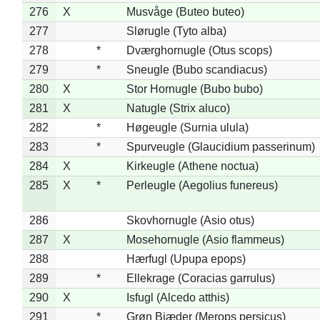
276
X
Musvåge (Buteo buteo)
277
Slørugle (Tyto alba)
278
*
Dværghornugle (Otus scops)
279
*
Sneugle (Bubo scandiacus)
280
X
Stor Hornugle (Bubo bubo)
281
X
Natugle (Strix aluco)
282
*
Høgeugle (Surnia ulula)
283
*
Spurveugle (Glaucidium passerinum)
284
X
Kirkeugle (Athene noctua)
285
X
*
Perleugle (Aegolius funereus)
286
Skovhornugle (Asio otus)
287
X
Mosehornugle (Asio flammeus)
288
Hærfugl (Upupa epops)
289
*
Ellekrage (Coracias garrulus)
290
X
Isfugl (Alcedo atthis)
291
*
Grøn Biæder (Merops persicus)