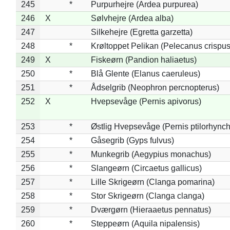
245
*
Purpurhejre (Ardea purpurea)
246
X
Sølvhejre (Ardea alba)
247
Silkehejre (Egretta garzetta)
248
*
Krøltoppet Pelikan (Pelecanus crispus
249
X
Fiskeørn (Pandion haliaetus)
250
*
Blå Glente (Elanus caeruleus)
251
*
Ådselgrib (Neophron percnopterus)
252
X
Hvepsevåge (Pernis apivorus)
253
*
Østlig Hvepsevåge (Pernis ptilorhync
254
*
Gåsegrib (Gyps fulvus)
255
*
Munkegrib (Aegypius monachus)
256
*
Slangeørn (Circaetus gallicus)
257
*
Lille Skrigeørn (Clanga pomarina)
258
*
Stor Skrigeørn (Clanga clanga)
259
*
Dværgørn (Hieraaetus pennatus)
260
*
Steppeørn (Aquila nipalensis)