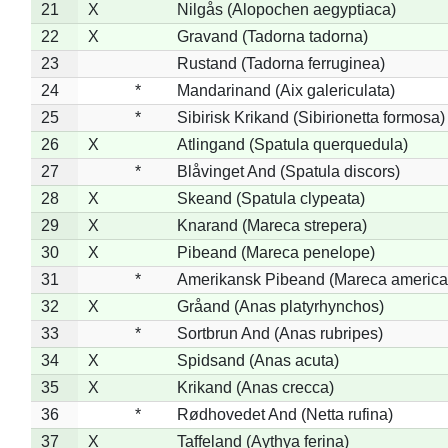
21
X
Nilgås (Alopochen aegyptiaca)
22
X
Gravand (Tadorna tadorna)
23
Rustand (Tadorna ferruginea)
24
*
Mandarinand (Aix galericulata)
25
*
Sibirisk Krikand (Sibirionetta formosa)
26
X
Atlingand (Spatula querquedula)
27
*
Blåvinget And (Spatula discors)
28
X
Skeand (Spatula clypeata)
29
X
Knarand (Mareca strepera)
30
X
Pibeand (Mareca penelope)
31
*
Amerikansk Pibeand (Mareca america
32
X
Gråand (Anas platyrhynchos)
33
*
Sortbrun And (Anas rubripes)
34
X
Spidsand (Anas acuta)
35
X
Krikand (Anas crecca)
36
*
Rødhovedet And (Netta rufina)
37
X
Taffeland (Aythya ferina)