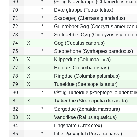
69
*
Østlig Kravetrappe (Chlamydotis macq
70
*
Dværgtrappe (Tetrax tetrax)
71
*
Skadegøg (Clamator glandarius)
72
*
Gulnæbbet Gøg (Coccyzus americanu
73
*
Sortnæbbet Gøg (Coccyzus erythropt
74
X
Gøg (Cuculus canorus)
75
*
Steppehøne (Syrrhaptes paradoxus)
76
X
Klippedue (Columba livia)
77
X
Huldue (Columba oenas)
78
X
Ringdue (Columba palumbus)
79
X
Turteldue (Streptopelia turtur)
80
*
Østlig Turteldue (Streptopelia orientali
81
X
Tyrkerdue (Streptopelia decaocto)
82
*
Sørgedue (Zenaida macroura)
83
X
Vandrikse (Rallus aquaticus)
84
Engsnarre (Crex crex)
85
*
Lille Rørvagtel (Porzana parva)