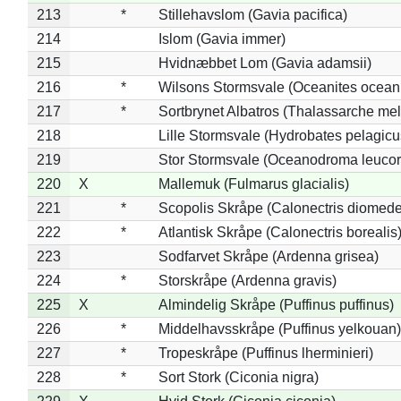
213
*
Stillehavslom (Gavia pacifica)
214
Islom (Gavia immer)
215
Hvidnæbbet Lom (Gavia adamsii)
216
*
Wilsons Stormsvale (Oceanites ocean
217
*
Sortbrynet Albatros (Thalassarche me
218
Lille Stormsvale (Hydrobates pelagicu
219
Stor Stormsvale (Oceanodroma leuco
220
X
Mallemuk (Fulmarus glacialis)
221
*
Scopolis Skråpe (Calonectris diomed
222
*
Atlantisk Skråpe (Calonectris borealis
223
Sodfarvet Skråpe (Ardenna grisea)
224
*
Storskråpe (Ardenna gravis)
225
X
Almindelig Skråpe (Puffinus puffinus)
226
*
Middelhavsskråpe (Puffinus yelkouan)
227
*
Tropeskråpe (Puffinus lherminieri)
228
*
Sort Stork (Ciconia nigra)