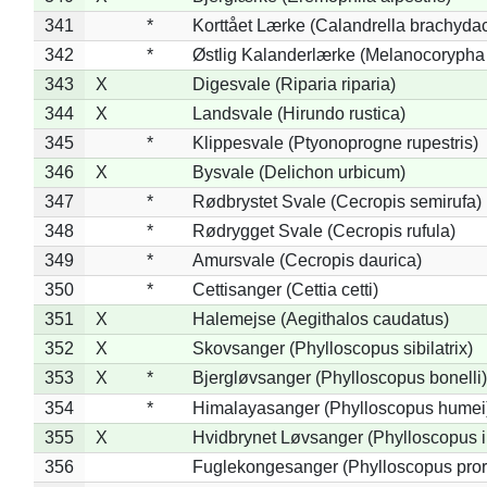
341
*
Korttået Lærke (Calandrella brachydac
342
*
Østlig Kalanderlærke (Melanocorypha
343
X
Digesvale (Riparia riparia)
344
X
Landsvale (Hirundo rustica)
345
*
Klippesvale (Ptyonoprogne rupestris)
346
X
Bysvale (Delichon urbicum)
347
*
Rødbrystet Svale (Cecropis semirufa)
348
*
Rødrygget Svale (Cecropis rufula)
349
*
Amursvale (Cecropis daurica)
350
*
Cettisanger (Cettia cetti)
351
X
Halemejse (Aegithalos caudatus)
352
X
Skovsanger (Phylloscopus sibilatrix)
353
X
*
Bjergløvsanger (Phylloscopus bonelli)
354
*
Himalayasanger (Phylloscopus humei
355
X
Hvidbrynet Løvsanger (Phylloscopus i
356
Fuglekongesanger (Phylloscopus pror