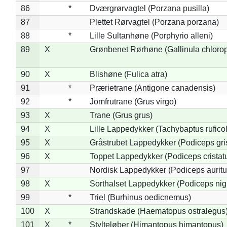
86
*
Dværgrørvagtel (Porzana pusilla)
87
Plettet Rørvagtel (Porzana porzana)
88
*
Lille Sultanhøne (Porphyrio alleni)
89
X
Grønbenet Rørhøne (Gallinula chloro
90
X
Blishøne (Fulica atra)
91
*
Prærietrane (Antigone canadensis)
92
*
Jomfrutrane (Grus virgo)
93
X
Trane (Grus grus)
94
X
Lille Lappedykker (Tachybaptus ruficol
95
X
Gråstrubet Lappedykker (Podiceps gr
96
X
Toppet Lappedykker (Podiceps cristat
97
Nordisk Lappedykker (Podiceps auritu
98
X
Sorthalset Lappedykker (Podiceps nigri
99
*
Triel (Burhinus oedicnemus)
100
X
Strandskade (Haematopus ostralegus
101
X
*
Stylteløber (Himantopus himantopus)