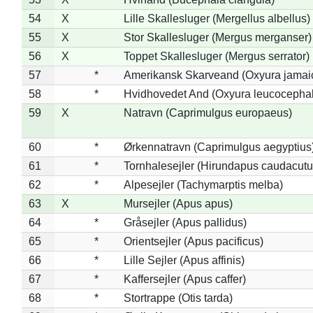
54
X
Lille Skallesluger (Mergellus albellus)
55
X
Stor Skallesluger (Mergus merganser)
56
X
Toppet Skallesluger (Mergus serrator)
57
*
Amerikansk Skarveand (Oxyura jamai
58
*
Hvidhovedet And (Oxyura leucocepha
59
X
Natravn (Caprimulgus europaeus)
60
*
Ørkennatravn (Caprimulgus aegyptius
61
*
Tornhalesejler (Hirundapus caudacutu
62
*
Alpesejler (Tachymarptis melba)
63
X
Mursejler (Apus apus)
64
*
Gråsejler (Apus pallidus)
65
*
Orientsejler (Apus pacificus)
66
*
Lille Sejler (Apus affinis)
67
*
Kaffersejler (Apus caffer)
68
*
Stortrappe (Otis tarda)