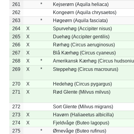
261
*
Kejserørn (Aquila heliaca)
262
Kongeørn (Aquila chrysaetos)
263
*
Høgeørn (Aquila fasciata)
264
X
Spurvehøg (Accipiter nisus)
265
X
Duehøg (Accipiter gentilis)
266
X
Rørhøg (Circus aeruginosus)
267
X
Blå Kærhøg (Circus cyaneus)
268
X
*
Amerikansk Kærhøg (Circus hudsoniu
269
X
*
Steppehøg (Circus macrourus)
270
X
Hedehøg (Circus pygargus)
271
X
Rød Glente (Milvus milvus)
272
Sort Glente (Milvus migrans)
273
X
Havørn (Haliaeetus albicilla)
274
X
Fjeldvåge (Buteo lagopus)
275
*
Ørnevåge (Buteo rufinus)