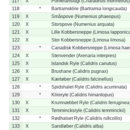
117
X
Pomeransfugl (Charadrius morinellus)
118
*
Bartramsklire (Bartramia longicauda)
119
X
Småspove (Numenius phaeopus)
120
X
Storspove (Numenius arquata)
121
X
Lille Kobbersneppe (Limosa lapponic
122
X
Stor Kobbersneppe (Limosa limosa)
123
*
Canadisk Kobbersneppe (Limosa hae
124
X
Stenvender (Arenaria interpres)
125
X
Islandsk Ryle (Calidris canutus)
126
X
Brushane (Calidris pugnax)
127
X
Kærløber (Calidris falcinellus)
128
*
Spidshalet Ryle (Calidris acuminata)
129
*
Klireryle (Calidris himantopus)
130
X
Krumnæbbet Ryle (Calidris ferruginea
131
X
Temmincksryle (Calidris temminckii)
132
*
Rødhalset Ryle (Calidris ruficollis)
133
X
Sandløber (Calidris alba)