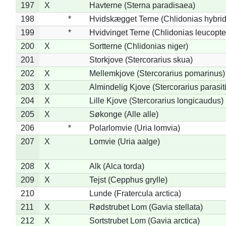
197
X
Havterne (Sterna paradisaea)
198
*
Hvidskægget Terne (Chlidonias hybrid
199
*
Hvidvinget Terne (Chlidonias leucopte
200
X
Sortterne (Chlidonias niger)
201
Storkjove (Stercorarius skua)
202
X
Mellemkjove (Stercorarius pomarinus)
203
X
Almindelig Kjove (Stercorarius parasit
204
X
Lille Kjove (Stercorarius longicaudus)
205
X
Søkonge (Alle alle)
206
*
Polarlomvie (Uria lomvia)
207
X
Lomvie (Uria aalge)
208
X
Alk (Alca torda)
209
X
Tejst (Cepphus grylle)
210
Lunde (Fratercula arctica)
211
X
Rødstrubet Lom (Gavia stellata)
212
X
Sortstrubet Lom (Gavia arctica)