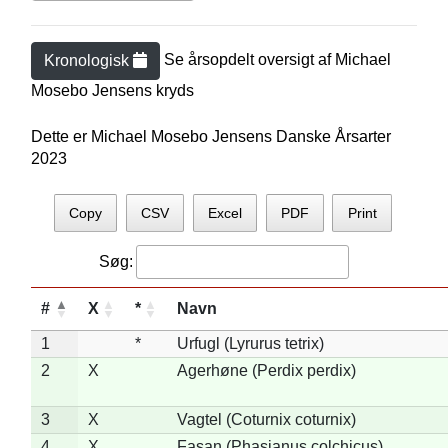
Se årsopdelt oversigt af
Michael
Kronologisk
Mosebo Jensen
s kryds
Dette er Michael Mosebo Jensens Danske Årsarter
2023
Copy
CSV
Excel
PDF
Print
Søg:
#
X
*
Navn
1
*
Urfugl (Lyrurus tetrix)
2
X
Agerhøne (Perdix perdix)
3
X
Vagtel (Coturnix coturnix)
4
X
Fasan (Phasianus colchicus)