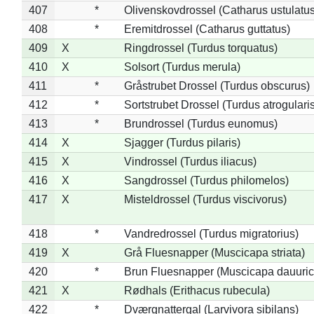
407
*
Olivenskovdrossel (Catharus ustulatus
408
*
Eremitdrossel (Catharus guttatus)
409
X
Ringdrossel (Turdus torquatus)
410
X
Solsort (Turdus merula)
411
*
Gråstrubet Drossel (Turdus obscurus)
412
*
Sortstrubet Drossel (Turdus atrogularis
413
*
Brundrossel (Turdus eunomus)
414
X
Sjagger (Turdus pilaris)
415
X
Vindrossel (Turdus iliacus)
416
X
Sangdrossel (Turdus philomelos)
417
X
Misteldrossel (Turdus viscivorus)
418
*
Vandredrossel (Turdus migratorius)
419
X
Grå Fluesnapper (Muscicapa striata)
420
*
Brun Fluesnapper (Muscicapa dauuric
421
X
Rødhals (Erithacus rubecula)
422
*
Dværgnattergal (Larvivora sibilans)