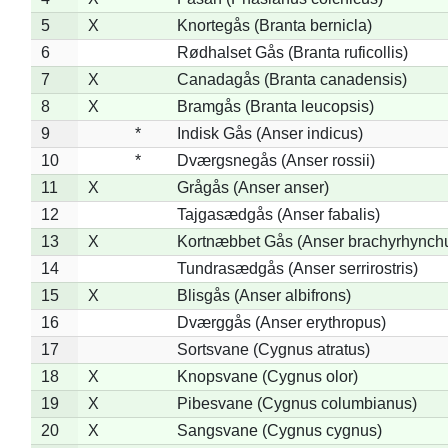
5
X
Knortegås (Branta bernicla)
6
Rødhalset Gås (Branta ruficollis)
7
X
Canadagås (Branta canadensis)
8
X
Bramgås (Branta leucopsis)
9
*
Indisk Gås (Anser indicus)
10
*
Dværgsnegås (Anser rossii)
11
X
Grågås (Anser anser)
12
Tajgasædgås (Anser fabalis)
13
X
Kortnæbbet Gås (Anser brachyrhynch
14
Tundrasædgås (Anser serrirostris)
15
X
Blisgås (Anser albifrons)
16
Dværggås (Anser erythropus)
17
Sortsvane (Cygnus atratus)
18
X
Knopsvane (Cygnus olor)
19
X
Pibesvane (Cygnus columbianus)
20
X
Sangsvane (Cygnus cygnus)