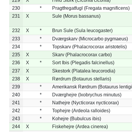
229
X
Hvid Stork (Ciconia ciconia)
230
*
Pragtfregatfugl (Fregata magnificens)
231
X
Sule (Morus bassanus)
232
X
*
Brun Sule (Sula leucogaster)
233
*
Dværgskarv (Microcarbo pygmaeus)
234
*
Topskarv (Phalacrocorax aristotelis)
235
X
Skarv (Phalacrocorax carbo)
236
X
*
Sort Ibis (Plegadis falcinellus)
237
X
Skestork (Platalea leucorodia)
238
X
Rørdrum (Botaurus stellaris)
239
*
Amerikansk Rørdrum (Botaurus lentig
240
*
Dværghejre (Ixobrychus minutus)
241
*
Nathejre (Nycticorax nycticorax)
242
*
Tophejre (Ardeola ralloides)
243
*
Kohejre (Bubulcus ibis)
244
X
Fiskehejre (Ardea cinerea)