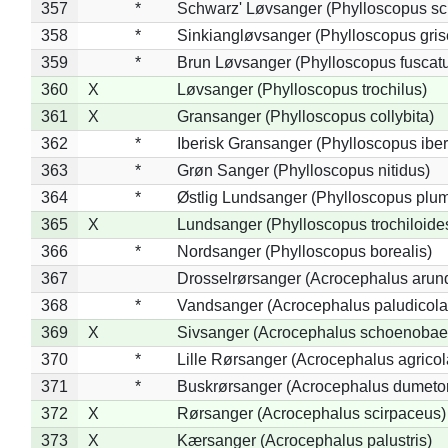
357
*
Schwarz' Løvsanger (Phylloscopus sc
358
*
Sinkiangløvsanger (Phylloscopus gris
359
*
Brun Løvsanger (Phylloscopus fuscat
360
X
Løvsanger (Phylloscopus trochilus)
361
X
Gransanger (Phylloscopus collybita)
362
*
Iberisk Gransanger (Phylloscopus iber
363
*
Grøn Sanger (Phylloscopus nitidus)
364
*
Østlig Lundsanger (Phylloscopus plum
365
X
Lundsanger (Phylloscopus trochiloide
366
*
Nordsanger (Phylloscopus borealis)
367
Drosselrørsanger (Acrocephalus arun
368
*
Vandsanger (Acrocephalus paludicola
369
X
Sivsanger (Acrocephalus schoenobae
370
*
Lille Rørsanger (Acrocephalus agricol
371
*
Buskrørsanger (Acrocephalus dumeto
372
X
Rørsanger (Acrocephalus scirpaceus)
373
X
Kærsanger (Acrocephalus palustris)