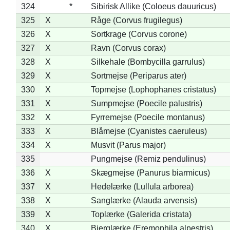
324
*
Sibirisk Allike (Coloeus dauuricus)
325
X
Råge (Corvus frugilegus)
326
X
Sortkrage (Corvus corone)
327
X
Ravn (Corvus corax)
328
X
Silkehale (Bombycilla garrulus)
329
X
Sortmejse (Periparus ater)
330
X
Topmejse (Lophophanes cristatus)
331
X
Sumpmejse (Poecile palustris)
332
X
Fyrremejse (Poecile montanus)
333
X
Blåmejse (Cyanistes caeruleus)
334
X
Musvit (Parus major)
335
Pungmejse (Remiz pendulinus)
336
X
Skægmejse (Panurus biarmicus)
337
X
Hedelærke (Lullula arborea)
338
X
Sanglærke (Alauda arvensis)
339
X
Toplærke (Galerida cristata)
340
X
Bjerglærke (Eremophila alpestris)