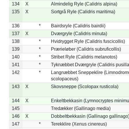
134
X
Almindelig Ryle (Calidris alpina)
135
X
Sortgrå Ryle (Calidris maritima)
136
*
Bairdsryle (Calidris bairdii)
137
X
Dværgryle (Calidris minuta)
138
*
Hvidrygget Ryle (Calidris fuscicollis)
139
*
Prærieløber (Calidris subruficollis)
140
*
Stribet Ryle (Calidris melanotos)
141
*
Tyknæbbet Dværgryle (Calidris pusilla
142
*
Langnæbbet Sneppeklire (Limnodrom
scolopaceus)
143
X
Skovsneppe (Scolopax rusticola)
144
X
Enkeltbekkasin (Lymnocryptes minimu
145
Tredækker (Gallinago media)
146
X
Dobbeltbekkasin (Gallinago gallinago
147
*
Terekklire (Xenus cinereus)