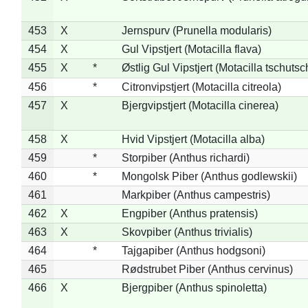
453
X
Jernspurv (Prunella modularis)
454
X
Gul Vipstjert (Motacilla flava)
455
X
*
Østlig Gul Vipstjert (Motacilla tschuts
456
*
Citronvipstjert (Motacilla citreola)
457
X
Bjergvipstjert (Motacilla cinerea)
458
X
Hvid Vipstjert (Motacilla alba)
459
*
Storpiber (Anthus richardi)
460
*
Mongolsk Piber (Anthus godlewskii)
461
Markpiber (Anthus campestris)
462
X
Engpiber (Anthus pratensis)
463
X
Skovpiber (Anthus trivialis)
464
*
Tajgapiber (Anthus hodgsoni)
465
Rødstrubet Piber (Anthus cervinus)
466
X
Bjergpiber (Anthus spinoletta)