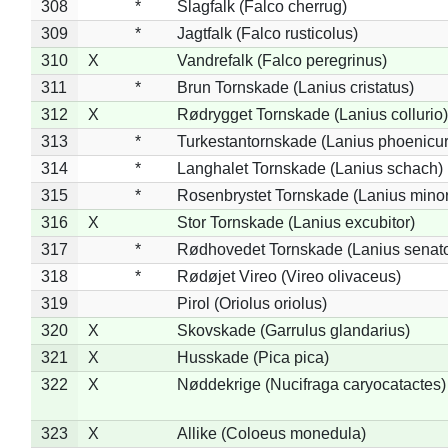
308
*
Slagfalk (Falco cherrug)
309
*
Jagtfalk (Falco rusticolus)
310
X
Vandrefalk (Falco peregrinus)
311
*
Brun Tornskade (Lanius cristatus)
312
X
Rødrygget Tornskade (Lanius collurio)
313
*
Turkestantornskade (Lanius phoenicur
314
*
Langhalet Tornskade (Lanius schach)
315
*
Rosenbrystet Tornskade (Lanius minor
316
X
Stor Tornskade (Lanius excubitor)
317
*
Rødhovedet Tornskade (Lanius senato
318
*
Rødøjet Vireo (Vireo olivaceus)
319
Pirol (Oriolus oriolus)
320
X
Skovskade (Garrulus glandarius)
321
X
Husskade (Pica pica)
322
X
Nøddekrige (Nucifraga caryocatactes)
323
X
Allike (Coloeus monedula)