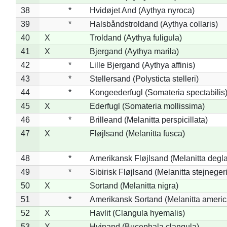
38
*
Hvidøjet And (Aythya nyroca)
39
*
Halsbåndstroldand (Aythya collaris)
40
X
Troldand (Aythya fuligula)
41
X
Bjergand (Aythya marila)
42
*
Lille Bjergand (Aythya affinis)
43
*
Stellersand (Polysticta stelleri)
44
*
Kongeederfugl (Somateria spectabilis
45
X
Ederfugl (Somateria mollissima)
46
*
Brilleand (Melanitta perspicillata)
47
X
Fløjlsand (Melanitta fusca)
48
*
Amerikansk Fløjlsand (Melanitta degla
49
*
Sibirisk Fløjlsand (Melanitta stejnegeri
50
X
Sortand (Melanitta nigra)
51
*
Amerikansk Sortand (Melanitta ameri
52
X
Havlit (Clangula hyemalis)
53
X
Hvinand (Bucephala clangula)