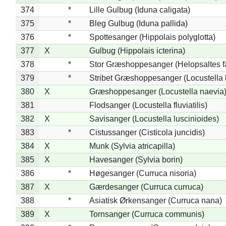
374
*
Lille Gulbug (Iduna caligata)
375
*
Bleg Gulbug (Iduna pallida)
376
*
Spottesanger (Hippolais polyglotta)
377
X
Gulbug (Hippolais icterina)
378
*
Stor Græshoppesanger (Helopsaltes fa
379
*
Stribet Græshoppesanger (Locustella 
380
X
Græshoppesanger (Locustella naevia
381
Flodsanger (Locustella fluviatilis)
382
X
Savisanger (Locustella luscinioides)
383
*
Cistussanger (Cisticola juncidis)
384
X
Munk (Sylvia atricapilla)
385
X
Havesanger (Sylvia borin)
386
*
Høgesanger (Curruca nisoria)
387
X
Gærdesanger (Curruca curruca)
388
*
Asiatisk Ørkensanger (Curruca nana)
389
X
Tornsanger (Curruca communis)