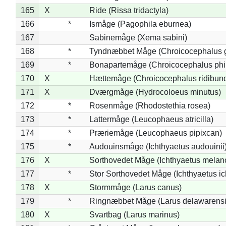
165
X
Ride (Rissa tridactyla)
166
*
Ismåge (Pagophila eburnea)
167
Sabinemåge (Xema sabini)
168
*
Tyndnæbbet Måge (Chroicocephalus 
169
*
Bonapartemåge (Chroicocephalus phil
170
X
Hættemåge (Chroicocephalus ridibun
171
X
Dværgmåge (Hydrocoloeus minutus)
172
*
Rosenmåge (Rhodostethia rosea)
173
*
Lattermåge (Leucophaeus atricilla)
174
*
Præriemåge (Leucophaeus pipixcan)
175
*
Audouinsmåge (Ichthyaetus audouinii
176
X
Sorthovedet Måge (Ichthyaetus melan
177
*
Stor Sorthovedet Måge (Ichthyaetus ic
178
X
Stormmåge (Larus canus)
179
*
Ringnæbbet Måge (Larus delawarensi
180
X
Svartbag (Larus marinus)