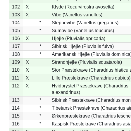
102
X
Klyde (Recurvirostra avosetta)
103
X
Vibe (Vanellus vanellus)
104
*
Steppevibe (Vanellus gregarius)
105
*
Sumpvibe (Vanellus leucurus)
106
X
Hjejle (Pluvialis apricaria)
107
*
Sibirisk Hjejle (Pluvialis fulva)
108
*
Amerikansk Hjejle (Pluvialis dominica
109
X
Strandhjejle (Pluvialis squatarola)
110
X
Stor Præstekrave (Charadrius hiaticul
111
X
Lille Præstekrave (Charadrius dubius)
112
X
Hvidbrystet Præstekrave (Charadrius
alexandrinus)
113
*
Sibirisk Præstekrave (Charadrius mon
114
*
Tibetansk Præstekrave (Charadrius atr
115
*
Ørkenpræstekrave (Charadrius leschen
116
*
Kaspisk Præstekrave (Charadrius asia