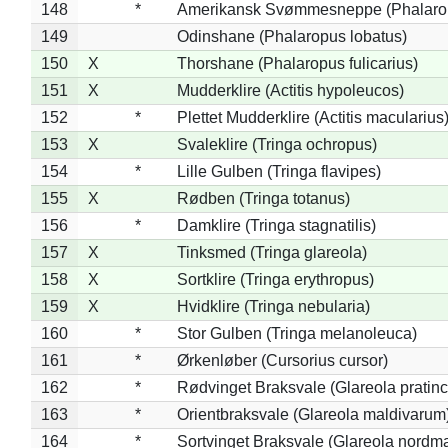
148
*
Amerikansk Svømmesneppe (Phalaropu
149
Odinshane (Phalaropus lobatus)
150
X
Thorshane (Phalaropus fulicarius)
151
X
Mudderklire (Actitis hypoleucos)
152
*
Plettet Mudderklire (Actitis macularius
153
X
Svaleklire (Tringa ochropus)
154
*
Lille Gulben (Tringa flavipes)
155
X
Rødben (Tringa totanus)
156
*
Damklire (Tringa stagnatilis)
157
X
Tinksmed (Tringa glareola)
158
X
Sortklire (Tringa erythropus)
159
X
Hvidklire (Tringa nebularia)
160
*
Stor Gulben (Tringa melanoleuca)
161
*
Ørkenløber (Cursorius cursor)
162
*
Rødvinget Braksvale (Glareola pratinc
163
*
Orientbraksvale (Glareola maldivarum
164
*
Sortvinget Braksvale (Glareola nordm