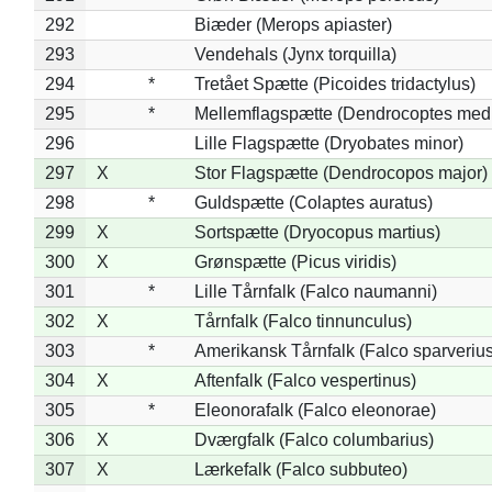
292
Biæder (Merops apiaster)
293
Vendehals (Jynx torquilla)
294
*
Tretået Spætte (Picoides tridactylus)
295
*
Mellemflagspætte (Dendrocoptes med
296
Lille Flagspætte (Dryobates minor)
297
X
Stor Flagspætte (Dendrocopos major)
298
*
Guldspætte (Colaptes auratus)
299
X
Sortspætte (Dryocopus martius)
300
X
Grønspætte (Picus viridis)
301
*
Lille Tårnfalk (Falco naumanni)
302
X
Tårnfalk (Falco tinnunculus)
303
*
Amerikansk Tårnfalk (Falco sparverius
304
X
Aftenfalk (Falco vespertinus)
305
*
Eleonorafalk (Falco eleonorae)
306
X
Dværgfalk (Falco columbarius)
307
X
Lærkefalk (Falco subbuteo)