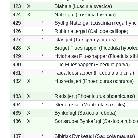
423
X
Blåhals (Luscinia svecica)
424
X
Nattergal (Luscinia luscinia)
425
*
Sydlig Nattergal (Luscinia megarhync
426
*
Rubinnattergal (Calliope calliope)
427
*
Blåstjert (Tarsiger cyanurus)
428
X
Broget Fluesnapper (Ficedula hypole
429
*
Hvidhalset Fluesnapper (Ficedula albic
430
Lille Fluesnapper (Ficedula parva)
431
*
Tajgafluesnapper (Ficedula albicilla)
432
X
Husrødstjert (Phoenicurus ochruros)
433
X
Rødstjert (Phoenicurus phoenicurus)
434
*
Stendrossel (Monticola saxatilis)
435
X
Bynkefugl (Saxicola rubetra)
436
X
Sortstrubet Bynkefugl (Saxicola rubico
437
*
Sibirisk Bynkefugl (Saxicola maurus)