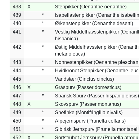
438
X
Stenpikker (Oenanthe oenanthe)
439
*
Isabellastenpikker (Oenanthe isabelli
440
*
Ørkenstenpikker (Oenanthe deserti)
441
*
Vestlig Middelhavsstenpikker (Oenant
hispanica)
442
*
Østlig Middelhavsstenpikker (Oenant
melanoleuca)
443
*
Nonnestenpikker (Oenanthe pleschan
444
*
Hvidkronet Stenpikker (Oenanthe leu
445
Vandstær (Cinclus cinclus)
446
X
Gråspurv (Passer domesticus)
447
*
Spansk Spurv (Passer hispaniolensis)
448
X
Skovspurv (Passer montanus)
449
*
Snefinke (Montifringilla nivalis)
450
*
Alpejernspurv (Prunella collaris)
451
*
Sibirisk Jernspurv (Prunella montanell
452
X
*
Sortstrubet Jernspurv (Prunella atrogul