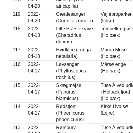
04-20
atricapilla)
119
2022-
Gærdesanger
Vejlebroparken
04-20
(Curruca curruca)
(Ishøj)
118
2022-
Lille Præstekrave
Tempelkrogsø
04-18
(Charadrius
(Holbæk)
dubius)
117
2022-
Hvidklire (Tringa
Marup Mose
04-18
nebularia)
(Holbæk)
116
2022-
Løvsanger
Mårsø enge
04-17
(Phylloscopus
(Holbæk)
trochilus)
115
2022-
Skægmejse
Tuse Å ved ud
04-17
(Panurus
i Holbæk fjord
biarmicus)
(Holbæk)
114
2022-
Rødstjert
Kirke Hvalsø
04-17
(Phoenicurus
(Lejre)
phoenicurus)
113
2022-
Rørspurv
Tuse Å ved ud