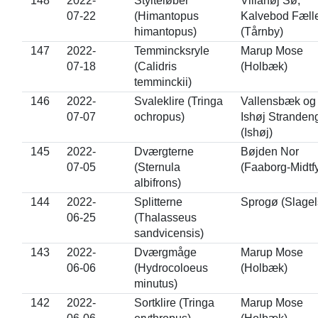
148
2022-
*
Stylteløber
Villahøj Sø,
07-22
(Himantopus
Kalvebod Fæll
himantopus)
(Tårnby)
147
2022-
Temmincksryle
Marup Mose
07-18
(Calidris
(Holbæk)
temminckii)
146
2022-
Svaleklire (Tringa
Vallensbæk og
07-07
ochropus)
Ishøj Stranden
(Ishøj)
145
2022-
Dværgterne
Bøjden Nor
07-05
(Sternula
(Faaborg-Midtf
albifrons)
144
2022-
Splitterne
Sprogø (Slagel
06-25
(Thalasseus
sandvicensis)
143
2022-
Dværgmåge
Marup Mose
06-06
(Hydrocoloeus
(Holbæk)
minutus)
142
2022-
Sortklire (Tringa
Marup Mose