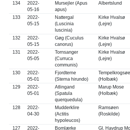
134
2022-
Mursejler (Apus
Albertslund
05-16
apus)
133
2022-
Nattergal
Kirke Hvalsø
05-15
(Luscinia
(Lejre)
luscinia)
132
2022-
Gøg (Cuculus
Kirke Hvalsø
05-15
canorus)
(Lejre)
131
2022-
Tornsanger
Kirke Hvalsø
05-05
(Curruca
(Lejre)
communis)
130
2022-
Fjordterne
Tempelkrogsø
05-01
(Sterna hirundo)
(Holbæk)
129
2022-
Atlingand
Marup Mose
05-01
(Spatula
(Holbæk)
querquedula)
128
2022-
Mudderklire
Ramsøen
04-30
(Actitis
(Roskilde)
hypoleucos)
127
2022-
Bomlærke
Gl. Havdrup M