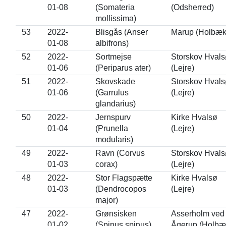
01-08
(Somateria
(Odsherred)
mollissima)
53
2022-
Blisgås (Anser
Marup (Holbæk
01-08
albifrons)
52
2022-
Sortmejse
Storskov Hvals
01-06
(Periparus ater)
(Lejre)
51
2022-
Skovskade
Storskov Hvals
01-06
(Garrulus
(Lejre)
glandarius)
50
2022-
Jernspurv
Kirke Hvalsø
01-04
(Prunella
(Lejre)
modularis)
49
2022-
Ravn (Corvus
Storskov Hvals
01-03
corax)
(Lejre)
48
2022-
Stor Flagspætte
Kirke Hvalsø
01-03
(Dendrocopos
(Lejre)
major)
47
2022-
Grønsisken
Asserholm ved
01-02
(Spinus spinus)
Ågerup (Holbæ