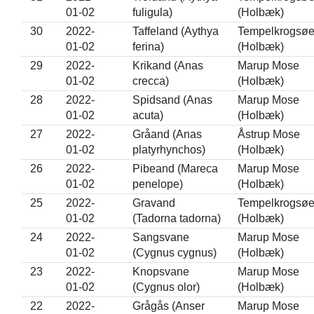
01-02
fuligula)
(Holbæk)
30
2022-
Taffeland (Aythya
Tempelkrogsø
01-02
ferina)
(Holbæk)
29
2022-
Krikand (Anas
Marup Mose
01-02
crecca)
(Holbæk)
28
2022-
Spidsand (Anas
Marup Mose
01-02
acuta)
(Holbæk)
27
2022-
Gråand (Anas
Åstrup Mose
01-02
platyrhynchos)
(Holbæk)
26
2022-
Pibeand (Mareca
Marup Mose
01-02
penelope)
(Holbæk)
25
2022-
Gravand
Tempelkrogsø
01-02
(Tadorna tadorna)
(Holbæk)
24
2022-
Sangsvane
Marup Mose
01-02
(Cygnus cygnus)
(Holbæk)
23
2022-
Knopsvane
Marup Mose
01-02
(Cygnus olor)
(Holbæk)
22
2022-
Grågås (Anser
Marup Mose