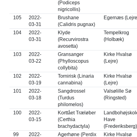
(Podiceps
nigricollis)
105
2022-
Brushane
Egernæs (Lejre
03-31
(Calidris pugnax)
104
2022-
Klyde
Tempelkrog
03-31
(Recurvirostra
(Holbæk)
avosetta)
103
2022-
Gransanger
Kirke Hvalsø
03-22
(Phylloscopus
(Lejre)
collybita)
102
2022-
Tornirisk (Linaria
Kirke Hvalsø
03-19
cannabina)
(Lejre)
101
2022-
Sangdrossel
Valsølille Sø
03-18
(Turdus
(Ringsted)
philomelos)
100
2022-
Korttået Træløber
Landbohøjskol
03-15
(Certhia
Have
brachydactyla)
(Frederiksberg)
99
2022-
Agerhøne (Perdix
Kirke Hvalsø