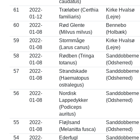
caudatus)
61
2022-
Træløber (Certhia
Kirke Hvalsø
01-12
familiaris)
(Lejre)
60
2022-
Rød Glente
Bennebo
01-08
(Milvus milvus)
(Holbæk)
59
2022-
Stormmåge
Kirke Hvalsø
01-08
(Larus canus)
(Lejre)
58
2022-
Rødben (Tringa
Sanddobberne
01-08
totanus)
(Odsherred)
57
2022-
Strandskade
Sanddobberne
01-08
(Haematopus
(Odsherred)
ostralegus)
56
2022-
Nordisk
Sanddobberne
01-08
Lappedykker
(Odsherred)
(Podiceps
auritus)
55
2022-
Fløjlsand
Sanddobberne
01-08
(Melanitta fusca)
(Odsherred)
54
2022-
Ederfugl
Sanddobberne