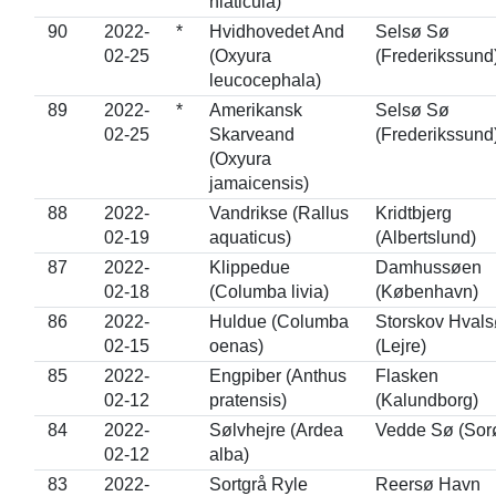
hiaticula)
90
2022-
*
Hvidhovedet And
Selsø Sø
02-25
(Oxyura
(Frederikssund
leucocephala)
89
2022-
*
Amerikansk
Selsø Sø
02-25
Skarveand
(Frederikssund
(Oxyura
jamaicensis)
88
2022-
Vandrikse (Rallus
Kridtbjerg
02-19
aquaticus)
(Albertslund)
87
2022-
Klippedue
Damhussøen
02-18
(Columba livia)
(København)
86
2022-
Huldue (Columba
Storskov Hvals
02-15
oenas)
(Lejre)
85
2022-
Engpiber (Anthus
Flasken
02-12
pratensis)
(Kalundborg)
84
2022-
Sølvhejre (Ardea
Vedde Sø (Sor
02-12
alba)
83
2022-
Sortgrå Ryle
Reersø Havn