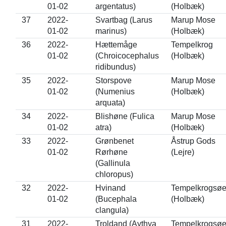
01-02
argentatus)
(Holbæk)
37
2022-
Svartbag (Larus
Marup Mose
01-02
marinus)
(Holbæk)
36
2022-
Hættemåge
Tempelkrog
01-02
(Chroicocephalus
(Holbæk)
ridibundus)
35
2022-
Storspove
Marup Mose
01-02
(Numenius
(Holbæk)
arquata)
34
2022-
Blishøne (Fulica
Marup Mose
01-02
atra)
(Holbæk)
33
2022-
Grønbenet
Åstrup Gods
01-02
Rørhøne
(Lejre)
(Gallinula
chloropus)
32
2022-
Hvinand
Tempelkrogsø
01-02
(Bucephala
(Holbæk)
clangula)
31
2022-
Troldand (Aythya
Tempelkrogsø