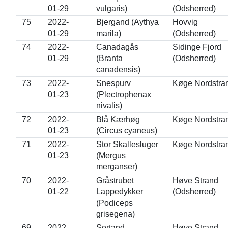
01-29
vulgaris)
(Odsherred)
75
2022-
Bjergand (Aythya
Hovvig
01-29
marila)
(Odsherred)
74
2022-
Canadagås
Sidinge Fjord
01-29
(Branta
(Odsherred)
canadensis)
73
2022-
Snespurv
Køge Nordstra
01-23
(Plectrophenax
nivalis)
72
2022-
Blå Kærhøg
Køge Nordstra
01-23
(Circus cyaneus)
71
2022-
Stor Skallesluger
Køge Nordstra
01-23
(Mergus
merganser)
70
2022-
Gråstrubet
Høve Strand
01-22
Lappedykker
(Odsherred)
(Podiceps
grisegena)
69
2022-
Sortand
Høve Strand