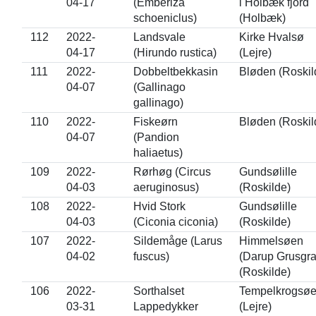
04-17
(Emberiza
i Holbæk fjord
schoeniclus)
(Holbæk)
112
2022-
Landsvale
Kirke Hvalsø
04-17
(Hirundo rustica)
(Lejre)
111
2022-
Dobbeltbekkasin
Bløden (Roskil
04-07
(Gallinago
gallinago)
110
2022-
Fiskeørn
Bløden (Roskil
04-07
(Pandion
haliaetus)
109
2022-
Rørhøg (Circus
Gundsølille
04-03
aeruginosus)
(Roskilde)
108
2022-
Hvid Stork
Gundsølille
04-03
(Ciconia ciconia)
(Roskilde)
107
2022-
Sildemåge (Larus
Himmelsøen
04-02
fuscus)
(Darup Grusgra
(Roskilde)
106
2022-
Sorthalset
Tempelkrogsø
03-31
Lappedykker
(Lejre)