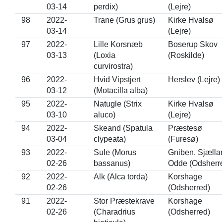
03-14
perdix)
(Lejre)
98
2022-
Trane (Grus grus)
Kirke Hvalsø
03-14
(Lejre)
97
2022-
Lille Korsnæb
Boserup Skov
03-13
(Loxia
(Roskilde)
curvirostra)
96
2022-
Hvid Vipstjert
Herslev (Lejre)
03-12
(Motacilla alba)
95
2022-
Natugle (Strix
Kirke Hvalsø
03-10
aluco)
(Lejre)
94
2022-
Skeand (Spatula
Præstesø
03-04
clypeata)
(Furesø)
93
2022-
Sule (Morus
Gniben, Sjælla
02-26
bassanus)
Odde (Odsherr
92
2022-
Alk (Alca torda)
Korshage
02-26
(Odsherred)
91
2022-
Stor Præstekrave
Korshage
02-26
(Charadrius
(Odsherred)