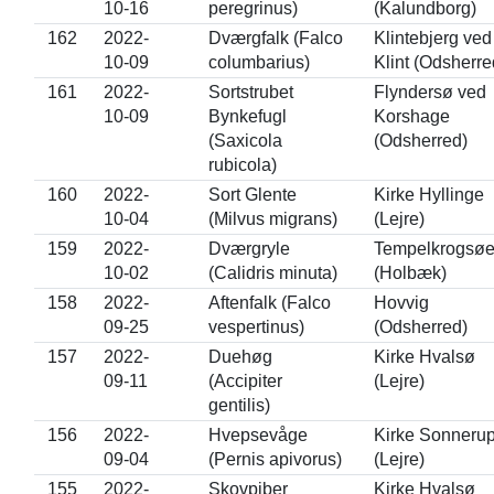
10-16
peregrinus)
(Kalundborg)
162
2022-
Dværgfalk (Falco
Klintebjerg ved
10-09
columbarius)
Klint (Odsherre
161
2022-
Sortstrubet
Flyndersø ved
10-09
Bynkefugl
Korshage
(Saxicola
(Odsherred)
rubicola)
160
2022-
Sort Glente
Kirke Hyllinge
10-04
(Milvus migrans)
(Lejre)
159
2022-
Dværgryle
Tempelkrogsø
10-02
(Calidris minuta)
(Holbæk)
158
2022-
Aftenfalk (Falco
Hovvig
09-25
vespertinus)
(Odsherred)
157
2022-
Duehøg
Kirke Hvalsø
09-11
(Accipiter
(Lejre)
gentilis)
156
2022-
Hvepsevåge
Kirke Sonneru
09-04
(Pernis apivorus)
(Lejre)
155
2022-
Skovpiber
Kirke Hvalsø