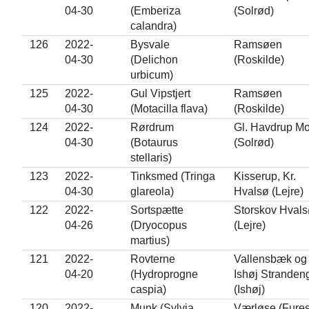
04-30
(Emberiza
(Solrød)
calandra)
126
2022-
Bysvale
Ramsøen
04-30
(Delichon
(Roskilde)
urbicum)
125
2022-
Gul Vipstjert
Ramsøen
04-30
(Motacilla flava)
(Roskilde)
124
2022-
Rørdrum
Gl. Havdrup M
04-30
(Botaurus
(Solrød)
stellaris)
123
2022-
Tinksmed (Tringa
Kisserup, Kr.
04-30
glareola)
Hvalsø (Lejre)
122
2022-
Sortspætte
Storskov Hvals
04-26
(Dryocopus
(Lejre)
martius)
121
2022-
Rovterne
Vallensbæk og
04-20
(Hydroprogne
Ishøj Stranden
caspia)
(Ishøj)
120
2022-
Munk (Sylvia
Værløse (Fure