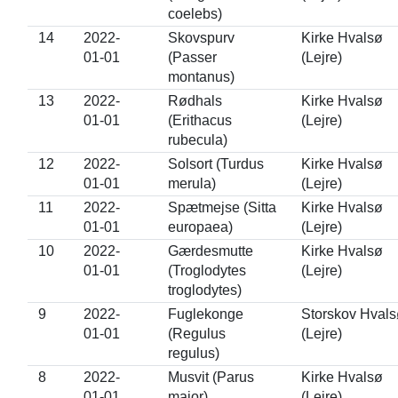
coelebs)
14
2022-
Skovspurv
Kirke Hvalsø
01-01
(Passer
(Lejre)
montanus)
13
2022-
Rødhals
Kirke Hvalsø
01-01
(Erithacus
(Lejre)
rubecula)
12
2022-
Solsort (Turdus
Kirke Hvalsø
01-01
merula)
(Lejre)
11
2022-
Spætmejse (Sitta
Kirke Hvalsø
01-01
europaea)
(Lejre)
10
2022-
Gærdesmutte
Kirke Hvalsø
01-01
(Troglodytes
(Lejre)
troglodytes)
9
2022-
Fuglekonge
Storskov Hvals
01-01
(Regulus
(Lejre)
regulus)
8
2022-
Musvit (Parus
Kirke Hvalsø
01-01
major)
(Lejre)