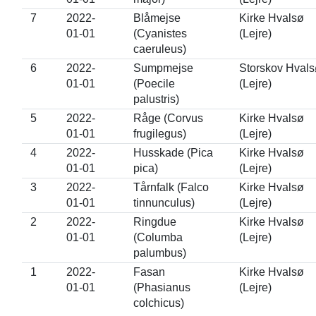
7
2022-
Blåmejse
Kirke Hvalsø
01-01
(Cyanistes
(Lejre)
caeruleus)
6
2022-
Sumpmejse
Storskov Hvals
01-01
(Poecile
(Lejre)
palustris)
5
2022-
Råge (Corvus
Kirke Hvalsø
01-01
frugilegus)
(Lejre)
4
2022-
Husskade (Pica
Kirke Hvalsø
01-01
pica)
(Lejre)
3
2022-
Tårnfalk (Falco
Kirke Hvalsø
01-01
tinnunculus)
(Lejre)
2
2022-
Ringdue
Kirke Hvalsø
01-01
(Columba
(Lejre)
palumbus)
1
2022-
Fasan
Kirke Hvalsø
01-01
(Phasianus
(Lejre)
colchicus)