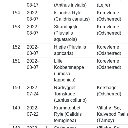
08-17
(Anthus trivialis)
(Lejre)
154
2022-
Islandsk Ryle
Korevlerne
08-07
(Calidris canutus)
(Odsherred)
153
2022-
Strandhjejle
Korevlerne
08-07
(Pluvialis
(Odsherred)
squatarola)
152
2022-
Hjejle (Pluvialis
Korevlerne
08-07
apricaria)
(Odsherred)
151
2022-
Lille
Korevlerne
08-07
Kobbersneppe
(Odsherred)
(Limosa
lapponica)
150
2022-
Rødrygget
Korshage
07-24
Tornskade
(Odsherred)
(Lanius collurio)
149
2022-
Krumnæbbet
Villahøj Sø,
07-22
Ryle (Calidris
Kalvebod Fæll
ferruginea)
(Tårnby)