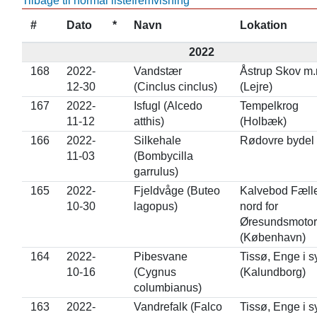
Tilbage til normal listefremvisning
#
Dato
*
Navn
Lokation
2022
168
2022-
Vandstær
Åstrup Skov m.
12-30
(Cinclus cinclus)
(Lejre)
167
2022-
Isfugl (Alcedo
Tempelkrog
11-12
atthis)
(Holbæk)
166
2022-
Silkehale
Rødovre bydel
11-03
(Bombycilla
garrulus)
165
2022-
Fjeldvåge (Buteo
Kalvebod Fæll
10-30
lagopus)
nord for
Øresundsmotor
(København)
164
2022-
Pibesvane
Tissø, Enge i s
10-16
(Cygnus
(Kalundborg)
columbianus)
163
2022-
Vandrefalk (Falco
Tissø, Enge i s