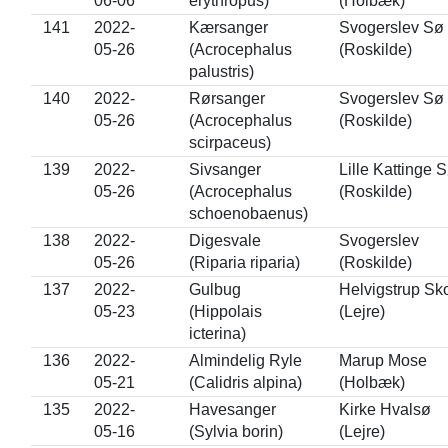
06-06
erythropus)
(Holbæk)
141
2022-
Kærsanger
Svogerslev Sø
05-26
(Acrocephalus
(Roskilde)
palustris)
140
2022-
Rørsanger
Svogerslev Sø
05-26
(Acrocephalus
(Roskilde)
scirpaceus)
139
2022-
Sivsanger
Lille Kattinge 
05-26
(Acrocephalus
(Roskilde)
schoenobaenus)
138
2022-
Digesvale
Svogerslev
05-26
(Riparia riparia)
(Roskilde)
137
2022-
Gulbug
Helvigstrup Sk
05-23
(Hippolais
(Lejre)
icterina)
136
2022-
Almindelig Ryle
Marup Mose
05-21
(Calidris alpina)
(Holbæk)
135
2022-
Havesanger
Kirke Hvalsø
05-16
(Sylvia borin)
(Lejre)