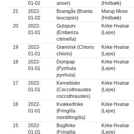
01-02
anser)
(Holbæk)
21
2022-
Bramgås (Branta
Marup Mose
01-02
leucopsis)
(Holbæk)
20
2022-
Gulspurv
Kirke Hvalsø
01-01
(Emberiza
(Lejre)
citrinella)
19
2022-
Grønirisk (Chloris
Kirke Hvalsø
01-01
chloris)
(Lejre)
18
2022-
Dompap
Kirke Hvalsø
01-01
(Pyrrhula
(Lejre)
pyrrhula)
17
2022-
Kernebider
Kirke Hvalsø
01-01
(Coccothraustes
(Lejre)
coccothraustes)
16
2022-
Kvækerfinke
Kirke Hvalsø
01-01
(Fringilla
(Lejre)
montifringilla)
15
2022-
Bogfinke
Kirke Hvalsø
01-01
(Fringilla
(Lejre)