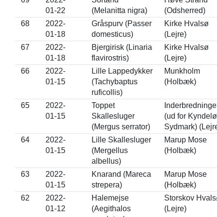
01-22
(Melanitta nigra)
(Odsherred)
68
2022-
Gråspurv (Passer
Kirke Hvalsø
01-18
domesticus)
(Lejre)
67
2022-
Bjergirisk (Linaria
Kirke Hvalsø
01-18
flavirostris)
(Lejre)
66
2022-
Lille Lappedykker
Munkholm
01-15
(Tachybaptus
(Holbæk)
ruficollis)
65
2022-
Toppet
Inderbredninge
01-15
Skallesluger
(ud for Kyndel
(Mergus serrator)
Sydmark) (Lejr
64
2022-
Lille Skallesluger
Marup Mose
01-15
(Mergellus
(Holbæk)
albellus)
63
2022-
Knarand (Mareca
Marup Mose
01-15
strepera)
(Holbæk)
62
2022-
Halemejse
Storskov Hvals
01-12
(Aegithalos
(Lejre)