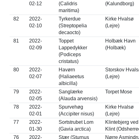
02-12
(Calidris
(Kalundborg)
maritima)
82
2022-
Tyrkerdue
Kirke Hvalsø
02-10
(Streptopelia
(Lejre)
decaocto)
81
2022-
Toppet
Holbæk Havn
02-09
Lappedykker
(Holbæk)
(Podiceps
cristatus)
80
2022-
Havørn
Storskov Hvals
02-07
(Haliaeetus
(Lejre)
albicilla)
79
2022-
Sanglærke
Torpet Mose
02-05
(Alauda arvensis)
78
2022-
Spurvehøg
Kirke Hvalsø
02-01
(Accipiter nisus)
(Lejre)
77
2022-
Sortstrubet Lom
Klintebjerg ved
01-30
(Gavia arctica)
Klint (Odsherre
76
2022-
Stær (Sturnus
Nørre Asmindr