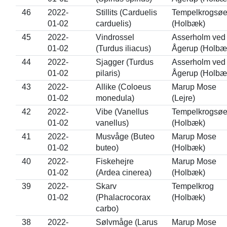
46
2022-
Stillits (Carduelis
Tempelkrogsø
01-02
carduelis)
(Holbæk)
45
2022-
Vindrossel
Asserholm ved
01-02
(Turdus iliacus)
Ågerup (Holbæ
44
2022-
Sjagger (Turdus
Asserholm ved
01-02
pilaris)
Ågerup (Holbæ
43
2022-
Allike (Coloeus
Marup Mose
01-02
monedula)
(Lejre)
42
2022-
Vibe (Vanellus
Tempelkrogsø
01-02
vanellus)
(Holbæk)
41
2022-
Musvåge (Buteo
Marup Mose
01-02
buteo)
(Holbæk)
40
2022-
Fiskehejre
Marup Mose
01-02
(Ardea cinerea)
(Holbæk)
39
2022-
Skarv
Tempelkrog
01-02
(Phalacrocorax
(Holbæk)
carbo)
38
2022-
Sølvmåge (Larus
Marup Mose