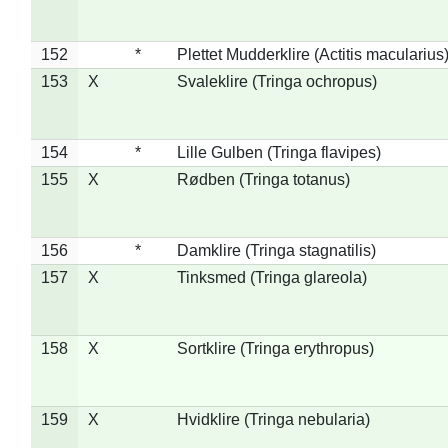
152
*
Plettet Mudderklire (Actitis macularius
153
X
Svaleklire (Tringa ochropus)
154
*
Lille Gulben (Tringa flavipes)
155
X
Rødben (Tringa totanus)
156
*
Damklire (Tringa stagnatilis)
157
X
Tinksmed (Tringa glareola)
158
X
Sortklire (Tringa erythropus)
159
X
Hvidklire (Tringa nebularia)