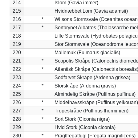
214
Islom (Gavia immer)
215
Hvidnæbbet Lom (Gavia adamsii)
216
*
Wilsons Stormsvale (Oceanites ocean
217
*
Sortbrynet Albatros (Thalassarche me
218
Lille Stormsvale (Hydrobates pelagicu
219
Stor Stormsvale (Oceanodroma leuco
220
Mallemuk (Fulmarus glacialis)
221
*
Scopolis Skråpe (Calonectris diomed
222
*
Atlantisk Skråpe (Calonectris borealis
223
Sodfarvet Skråpe (Ardenna grisea)
224
*
Storskråpe (Ardenna gravis)
225
Almindelig Skråpe (Puffinus puffinus)
226
*
Middelhavsskråpe (Puffinus yelkouan)
227
*
Tropeskråpe (Puffinus lherminieri)
228
*
Sort Stork (Ciconia nigra)
229
Hvid Stork (Ciconia ciconia)
230
*
Pragtfregatfugl (Fregata magnificens)