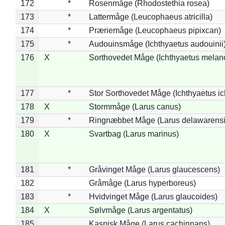
172
*
Rosenmåge (Rhodostethia rosea)
173
*
Lattermåge (Leucophaeus atricilla)
174
*
Præriemåge (Leucophaeus pipixcan)
175
*
Audouinsmåge (Ichthyaetus audouinii
176
X
Sorthovedet Måge (Ichthyaetus melan
177
*
Stor Sorthovedet Måge (Ichthyaetus ic
178
X
Stormmåge (Larus canus)
179
*
Ringnæbbet Måge (Larus delawarensi
180
X
Svartbag (Larus marinus)
181
*
Gråvinget Måge (Larus glaucescens)
182
Gråmåge (Larus hyperboreus)
183
*
Hvidvinget Måge (Larus glaucoides)
184
X
Sølvmåge (Larus argentatus)
185
Kaspisk Måge (Larus cachinnans)