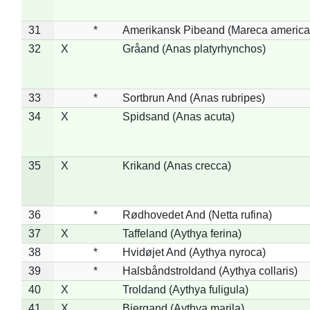
31
*
Amerikansk Pibeand (Mareca america
32
X
Gråand (Anas platyrhynchos)
33
*
Sortbrun And (Anas rubripes)
34
X
Spidsand (Anas acuta)
35
X
Krikand (Anas crecca)
36
*
Rødhovedet And (Netta rufina)
37
X
Taffeland (Aythya ferina)
38
*
Hvidøjet And (Aythya nyroca)
39
*
Halsbåndstroldand (Aythya collaris)
40
X
Troldand (Aythya fuligula)
41
X
Bjergand (Aythya marila)