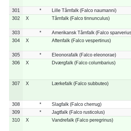
301
*
Lille Tårnfalk (Falco naumanni)
302
X
Tårnfalk (Falco tinnunculus)
303
*
Amerikansk Tårnfalk (Falco sparverius
304
X
Aftenfalk (Falco vespertinus)
305
*
Eleonorafalk (Falco eleonorae)
306
X
Dværgfalk (Falco columbarius)
307
X
Lærkefalk (Falco subbuteo)
308
*
Slagfalk (Falco cherrug)
309
*
Jagtfalk (Falco rusticolus)
310
X
Vandrefalk (Falco peregrinus)