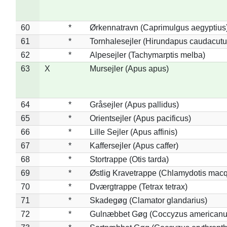
60
*
Ørkennatravn (Caprimulgus aegyptius
61
*
Tornhalesejler (Hirundapus caudacutu
62
*
Alpesejler (Tachymarptis melba)
63
X
Mursejler (Apus apus)
64
*
Gråsejler (Apus pallidus)
65
*
Orientsejler (Apus pacificus)
66
*
Lille Sejler (Apus affinis)
67
*
Kaffersejler (Apus caffer)
68
*
Stortrappe (Otis tarda)
69
*
Østlig Kravetrappe (Chlamydotis macq
70
*
Dværgtrappe (Tetrax tetrax)
71
*
Skadegøg (Clamator glandarius)
72
*
Gulnæbbet Gøg (Coccyzus americanu