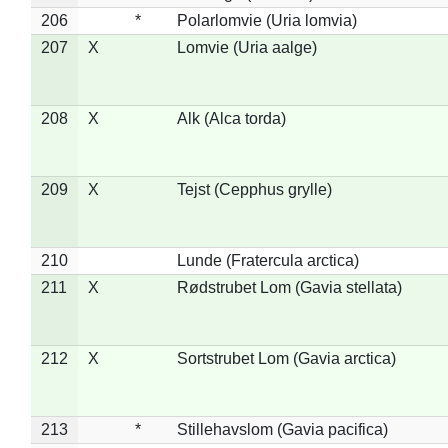
206
*
Polarlomvie (Uria lomvia)
207
X
Lomvie (Uria aalge)
208
X
Alk (Alca torda)
209
X
Tejst (Cepphus grylle)
210
Lunde (Fratercula arctica)
211
X
Rødstrubet Lom (Gavia stellata)
212
X
Sortstrubet Lom (Gavia arctica)
213
*
Stillehavslom (Gavia pacifica)