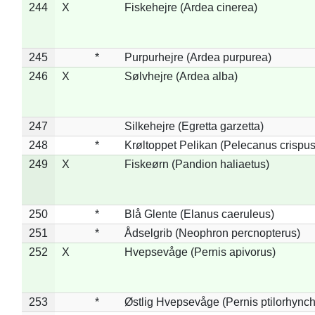
244
X
Fiskehejre (Ardea cinerea)
245
*
Purpurhejre (Ardea purpurea)
246
X
Sølvhejre (Ardea alba)
247
Silkehejre (Egretta garzetta)
248
*
Krøltoppet Pelikan (Pelecanus crispus
249
X
Fiskeørn (Pandion haliaetus)
250
*
Blå Glente (Elanus caeruleus)
251
*
Ådselgrib (Neophron percnopterus)
252
X
Hvepsevåge (Pernis apivorus)
253
*
Østlig Hvepsevåge (Pernis ptilorhync