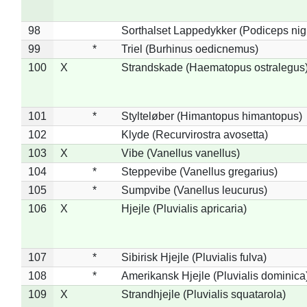
98
Sorthalset Lappedykker (Podiceps nigri
99
*
Triel (Burhinus oedicnemus)
100
X
Strandskade (Haematopus ostralegus
101
*
Stylteløber (Himantopus himantopus)
102
Klyde (Recurvirostra avosetta)
103
X
Vibe (Vanellus vanellus)
104
*
Steppevibe (Vanellus gregarius)
105
*
Sumpvibe (Vanellus leucurus)
106
X
Hjejle (Pluvialis apricaria)
107
*
Sibirisk Hjejle (Pluvialis fulva)
108
*
Amerikansk Hjejle (Pluvialis dominica
109
X
Strandhjejle (Pluvialis squatarola)