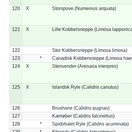
120
X
Storspove (Numenius arquata)
121
X
Lille Kobbersneppe (Limosa lapponic
122
Stor Kobbersneppe (Limosa limosa)
123
*
Canadisk Kobbersneppe (Limosa hae
124
X
Stenvender (Arenaria interpres)
125
X
Islandsk Ryle (Calidris canutus)
126
Brushane (Calidris pugnax)
127
Kærløber (Calidris falcinellus)
128
*
Spidshalet Ryle (Calidris acuminata)
129
*
Klireryle (Calidris himantopus)