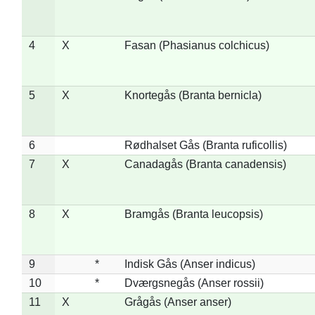
4
X
Fasan (Phasianus colchicus)
5
X
Knortegås (Branta bernicla)
6
Rødhalset Gås (Branta ruficollis)
7
X
Canadagås (Branta canadensis)
8
X
Bramgås (Branta leucopsis)
9
*
Indisk Gås (Anser indicus)
10
*
Dværgsnegås (Anser rossii)
11
X
Grågås (Anser anser)