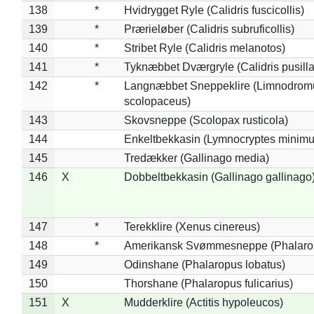
138
*
Hvidrygget Ryle (Calidris fuscicollis)
139
*
Prærieløber (Calidris subruficollis)
140
*
Stribet Ryle (Calidris melanotos)
141
*
Tyknæbbet Dværgryle (Calidris pusilla
142
*
Langnæbbet Sneppeklire (Limnodrom
scolopaceus)
143
Skovsneppe (Scolopax rusticola)
144
Enkeltbekkasin (Lymnocryptes minimu
145
Tredækker (Gallinago media)
146
X
Dobbeltbekkasin (Gallinago gallinago
147
*
Terekklire (Xenus cinereus)
148
*
Amerikansk Svømmesneppe (Phalaropu
149
Odinshane (Phalaropus lobatus)
150
Thorshane (Phalaropus fulicarius)
151
X
Mudderklire (Actitis hypoleucos)