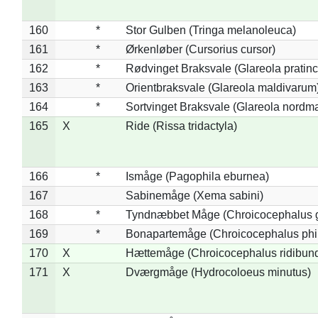
160
*
Stor Gulben (Tringa melanoleuca)
161
*
Ørkenløber (Cursorius cursor)
162
*
Rødvinget Braksvale (Glareola pratinc
163
*
Orientbraksvale (Glareola maldivarum
164
*
Sortvinget Braksvale (Glareola nordm
165
X
Ride (Rissa tridactyla)
166
*
Ismåge (Pagophila eburnea)
167
Sabinemåge (Xema sabini)
168
*
Tyndnæbbet Måge (Chroicocephalus 
169
*
Bonapartemåge (Chroicocephalus phil
170
X
Hættemåge (Chroicocephalus ridibun
171
X
Dværgmåge (Hydrocoloeus minutus)