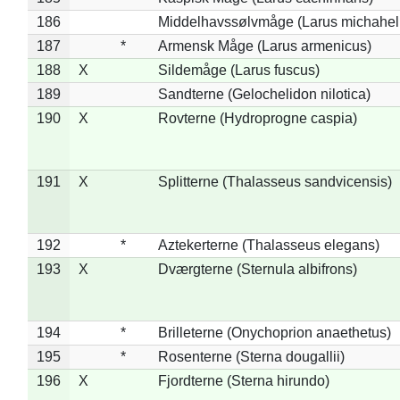
186
Middelhavssølvmåge (Larus michahell
187
*
Armensk Måge (Larus armenicus)
188
X
Sildemåge (Larus fuscus)
189
Sandterne (Gelochelidon nilotica)
190
X
Rovterne (Hydroprogne caspia)
191
X
Splitterne (Thalasseus sandvicensis)
192
*
Aztekerterne (Thalasseus elegans)
193
X
Dværgterne (Sternula albifrons)
194
*
Brilleterne (Onychoprion anaethetus)
195
*
Rosenterne (Sterna dougallii)
196
X
Fjordterne (Sterna hirundo)