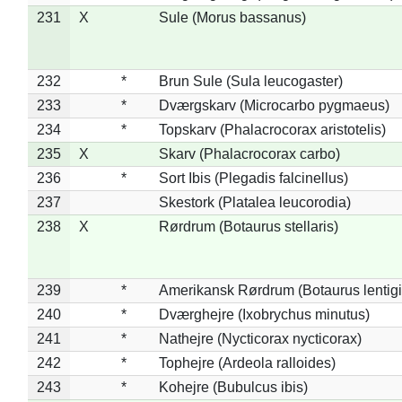
231
X
Sule (Morus bassanus)
232
*
Brun Sule (Sula leucogaster)
233
*
Dværgskarv (Microcarbo pygmaeus)
234
*
Topskarv (Phalacrocorax aristotelis)
235
X
Skarv (Phalacrocorax carbo)
236
*
Sort Ibis (Plegadis falcinellus)
237
Skestork (Platalea leucorodia)
238
X
Rørdrum (Botaurus stellaris)
239
*
Amerikansk Rørdrum (Botaurus lentig
240
*
Dværghejre (Ixobrychus minutus)
241
*
Nathejre (Nycticorax nycticorax)
242
*
Tophejre (Ardeola ralloides)
243
*
Kohejre (Bubulcus ibis)