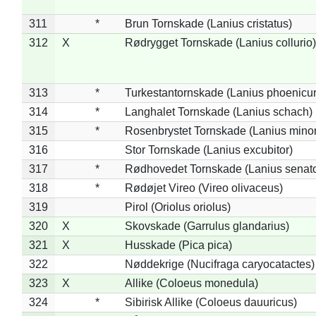
311
*
Brun Tornskade (Lanius cristatus)
312
X
Rødrygget Tornskade (Lanius collurio)
313
*
Turkestantornskade (Lanius phoenicur
314
*
Langhalet Tornskade (Lanius schach)
315
*
Rosenbrystet Tornskade (Lanius minor
316
Stor Tornskade (Lanius excubitor)
317
*
Rødhovedet Tornskade (Lanius senato
318
*
Rødøjet Vireo (Vireo olivaceus)
319
Pirol (Oriolus oriolus)
320
X
Skovskade (Garrulus glandarius)
321
X
Husskade (Pica pica)
322
Nøddekrige (Nucifraga caryocatactes)
323
X
Allike (Coloeus monedula)
324
*
Sibirisk Allike (Coloeus dauuricus)