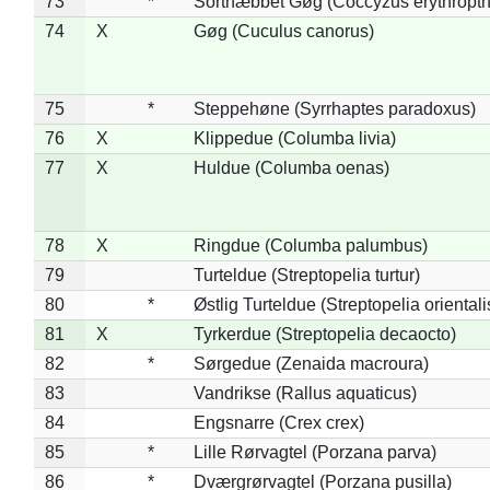
73
*
Sortnæbbet Gøg (Coccyzus erythropt
74
X
Gøg (Cuculus canorus)
75
*
Steppehøne (Syrrhaptes paradoxus)
76
X
Klippedue (Columba livia)
77
X
Huldue (Columba oenas)
78
X
Ringdue (Columba palumbus)
79
Turteldue (Streptopelia turtur)
80
*
Østlig Turteldue (Streptopelia orientali
81
X
Tyrkerdue (Streptopelia decaocto)
82
*
Sørgedue (Zenaida macroura)
83
Vandrikse (Rallus aquaticus)
84
Engsnarre (Crex crex)
85
*
Lille Rørvagtel (Porzana parva)
86
*
Dværgrørvagtel (Porzana pusilla)