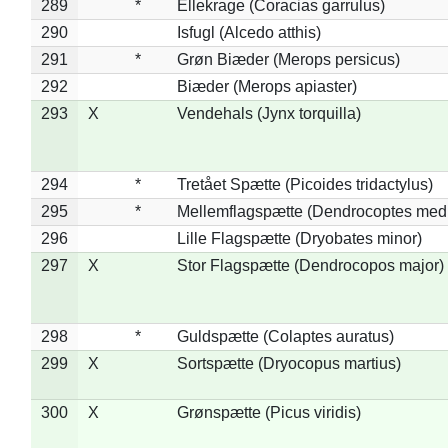
289
*
Ellekrage (Coracias garrulus)
290
Isfugl (Alcedo atthis)
291
*
Grøn Biæder (Merops persicus)
292
Biæder (Merops apiaster)
293
X
Vendehals (Jynx torquilla)
294
*
Tretået Spætte (Picoides tridactylus)
295
*
Mellemflagspætte (Dendrocoptes med
296
Lille Flagspætte (Dryobates minor)
297
X
Stor Flagspætte (Dendrocopos major)
298
*
Guldspætte (Colaptes auratus)
299
X
Sortspætte (Dryocopus martius)
300
X
Grønspætte (Picus viridis)