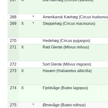
268
*
Amerikansk Kærhøg (Circus hudsoniu
269
X
*
Steppehøg (Circus macrourus)
270
Hedehøg (Circus pygargus)
271
X
Rød Glente (Milvus milvus)
272
Sort Glente (Milvus migrans)
273
X
Havørn (Haliaeetus albicilla)
274
X
Fjeldvåge (Buteo lagopus)
275
*
Ørnevåge (Buteo rufinus)