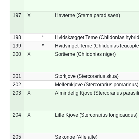
197
X
Havterne (Sterna paradisaea)
198
*
Hvidskægget Terne (Chlidonias hybrid
199
*
Hvidvinget Terne (Chlidonias leucopte
200
X
Sortterne (Chlidonias niger)
201
Storkjove (Stercorarius skua)
202
Mellemkjove (Stercorarius pomarinus)
203
X
Almindelig Kjove (Stercorarius parasit
204
X
Lille Kjove (Stercorarius longicaudus)
205
Søkonge (Alle alle)