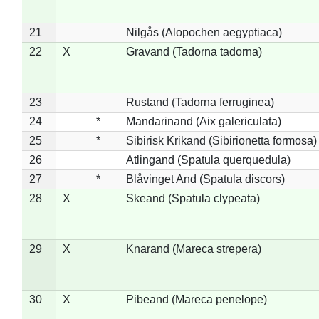
21
Nilgås (Alopochen aegyptiaca)
22
X
Gravand (Tadorna tadorna)
23
Rustand (Tadorna ferruginea)
24
*
Mandarinand (Aix galericulata)
25
*
Sibirisk Krikand (Sibirionetta formosa)
26
Atlingand (Spatula querquedula)
27
*
Blåvinget And (Spatula discors)
28
X
Skeand (Spatula clypeata)
29
X
Knarand (Mareca strepera)
30
X
Pibeand (Mareca penelope)