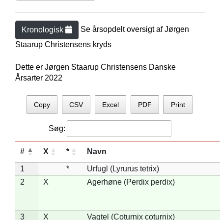
Se årsopdelt oversigt af
Jørgen
Kronologisk
Staarup Christensen
s kryds
Dette er Jørgen Staarup Christensens Danske
Årsarter 2022
Copy
CSV
Excel
PDF
Print
Søg:
#
X
*
Navn
1
*
Urfugl (Lyrurus tetrix)
2
X
Agerhøne (Perdix perdix)
3
X
Vagtel (Coturnix coturnix)