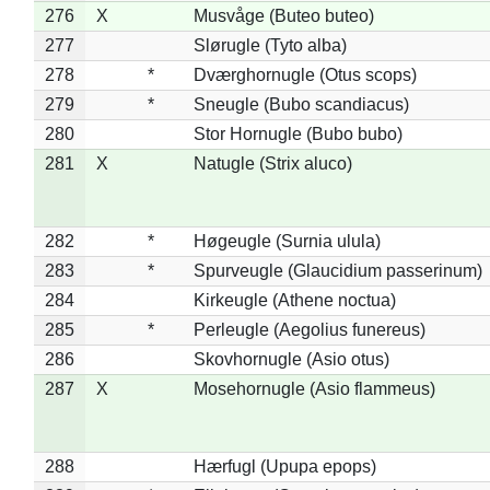
276
X
Musvåge (Buteo buteo)
277
Slørugle (Tyto alba)
278
*
Dværghornugle (Otus scops)
279
*
Sneugle (Bubo scandiacus)
280
Stor Hornugle (Bubo bubo)
281
X
Natugle (Strix aluco)
282
*
Høgeugle (Surnia ulula)
283
*
Spurveugle (Glaucidium passerinum)
284
Kirkeugle (Athene noctua)
285
*
Perleugle (Aegolius funereus)
286
Skovhornugle (Asio otus)
287
X
Mosehornugle (Asio flammeus)
288
Hærfugl (Upupa epops)