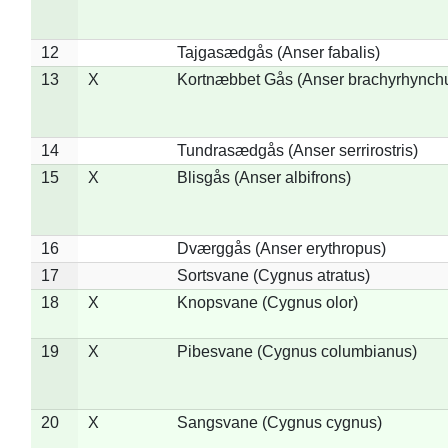
12
Tajgasædgås (Anser fabalis)
13
X
Kortnæbbet Gås (Anser brachyrhynch
14
Tundrasædgås (Anser serrirostris)
15
X
Blisgås (Anser albifrons)
16
Dværggås (Anser erythropus)
17
Sortsvane (Cygnus atratus)
18
X
Knopsvane (Cygnus olor)
19
X
Pibesvane (Cygnus columbianus)
20
X
Sangsvane (Cygnus cygnus)