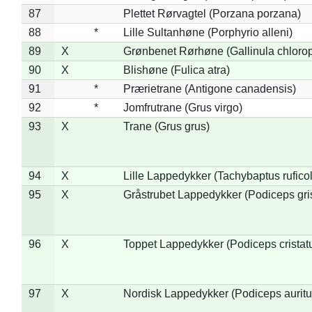
87
Plettet Rørvagtel (Porzana porzana)
88
*
Lille Sultanhøne (Porphyrio alleni)
89
X
Grønbenet Rørhøne (Gallinula chloro
90
X
Blishøne (Fulica atra)
91
*
Prærietrane (Antigone canadensis)
92
*
Jomfrutrane (Grus virgo)
93
X
Trane (Grus grus)
94
X
Lille Lappedykker (Tachybaptus ruficol
95
X
Gråstrubet Lappedykker (Podiceps gr
96
X
Toppet Lappedykker (Podiceps cristat
97
X
Nordisk Lappedykker (Podiceps auritu