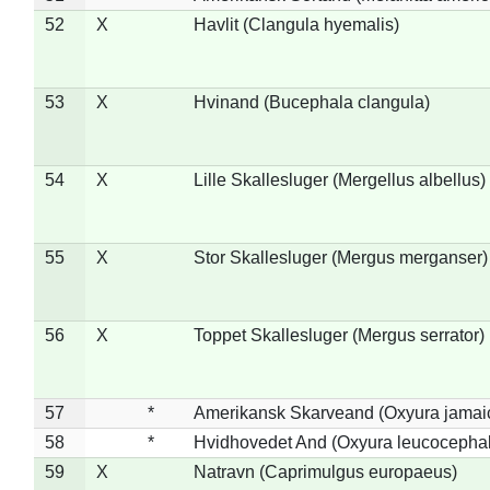
52
X
Havlit (Clangula hyemalis)
53
X
Hvinand (Bucephala clangula)
54
X
Lille Skallesluger (Mergellus albellus)
55
X
Stor Skallesluger (Mergus merganser)
56
X
Toppet Skallesluger (Mergus serrator)
57
*
Amerikansk Skarveand (Oxyura jamai
58
*
Hvidhovedet And (Oxyura leucocepha
59
X
Natravn (Caprimulgus europaeus)