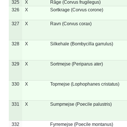
325
X
Råge (Corvus frugilegus)
326
X
Sortkrage (Corvus corone)
327
X
Ravn (Corvus corax)
328
X
Silkehale (Bombycilla garrulus)
329
X
Sortmejse (Periparus ater)
330
X
Topmejse (Lophophanes cristatus)
331
X
Sumpmejse (Poecile palustris)
332
Fyrremejse (Poecile montanus)