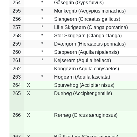
254
*
Gåsegrib (Gyps fulvus)
255
*
Munkegrib (Aegypius monachus)
256
*
Slangeørn (Circaetus gallicus)
257
*
Lille Skrigeørn (Clanga pomarina)
258
*
Stor Skrigeørn (Clanga clanga)
259
*
Dværgørn (Hieraaetus pennatus)
260
*
Steppeørn (Aquila nipalensis)
261
*
Kejserørn (Aquila heliaca)
262
Kongeørn (Aquila chrysaetos)
263
*
Høgeørn (Aquila fasciata)
264
X
Spurvehøg (Accipiter nisus)
265
X
Duehøg (Accipiter gentilis)
266
X
Rørhøg (Circus aeruginosus)
267
X
Blå Kærhøg (Circus cyaneus)