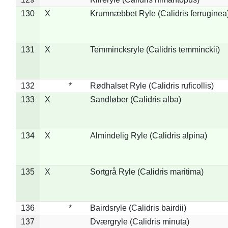
130
X
Krumnæbbet Ryle (Calidris ferruginea
131
X
Temmincksryle (Calidris temminckii)
132
*
Rødhalset Ryle (Calidris ruficollis)
133
X
Sandløber (Calidris alba)
134
X
Almindelig Ryle (Calidris alpina)
135
X
Sortgrå Ryle (Calidris maritima)
136
*
Bairdsryle (Calidris bairdii)
137
Dværgryle (Calidris minuta)