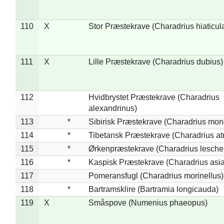
110
X
Stor Præstekrave (Charadrius hiaticul
111
X
Lille Præstekrave (Charadrius dubius)
112
Hvidbrystet Præstekrave (Charadrius
alexandrinus)
113
*
Sibirisk Præstekrave (Charadrius mon
114
*
Tibetansk Præstekrave (Charadrius atr
115
*
Ørkenpræstekrave (Charadrius leschen
116
*
Kaspisk Præstekrave (Charadrius asia
117
Pomeransfugl (Charadrius morinellus)
118
*
Bartramsklire (Bartramia longicauda)
119
X
Småspove (Numenius phaeopus)