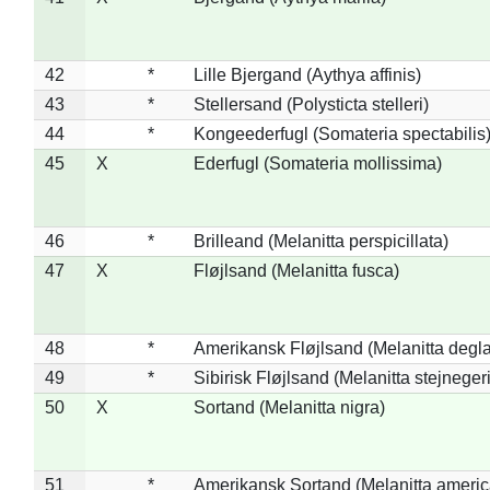
42
*
Lille Bjergand (Aythya affinis)
43
*
Stellersand (Polysticta stelleri)
44
*
Kongeederfugl (Somateria spectabilis
45
X
Ederfugl (Somateria mollissima)
46
*
Brilleand (Melanitta perspicillata)
47
X
Fløjlsand (Melanitta fusca)
48
*
Amerikansk Fløjlsand (Melanitta degla
49
*
Sibirisk Fløjlsand (Melanitta stejnegeri
50
X
Sortand (Melanitta nigra)
51
*
Amerikansk Sortand (Melanitta ameri