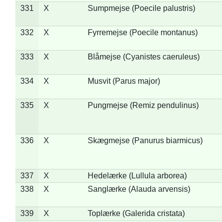
331
X
Sumpmejse (Poecile palustris)
332
X
Fyrremejse (Poecile montanus)
333
X
Blåmejse (Cyanistes caeruleus)
334
X
Musvit (Parus major)
335
X
Pungmejse (Remiz pendulinus)
336
X
Skægmejse (Panurus biarmicus)
337
X
Hedelærke (Lullula arborea)
338
X
Sanglærke (Alauda arvensis)
339
X
Toplærke (Galerida cristata)