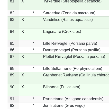
81
X
Tyrkerdue (Streptopelia decaocto)
82
*
Sørgedue (Zenaida macroura)
83
X
Vandrikse (Rallus aquaticus)
84
X
Engsnarre (Crex crex)
85
*
Lille Rørvagtel (Porzana parva)
86
*
Dværgrørvagtel (Porzana pusilla)
87
X
Plettet Rørvagtel (Porzana porzana)
88
*
Lille Sultanhøne (Porphyrio alleni)
89
X
Grønbenet Rørhøne (Gallinula chloro
90
X
Blishøne (Fulica atra)
91
*
Prærietrane (Antigone canadensis)
92
*
Jomfrutrane (Grus virgo)