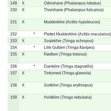
149
X
Odinshane (Phalaropus lobatus)
150
X
Thorshane (Phalaropus fulicarius)
151
X
Mudderklire (Actitis hypoleucos)
152
*
Plettet Mudderklire (Actitis macularius
153
X
Svaleklire (Tringa ochropus)
154
*
Lille Gulben (Tringa flavipes)
155
X
Rødben (Tringa totanus)
156
*
Damklire (Tringa stagnatilis)
157
X
Tinksmed (Tringa glareola)
158
X
Sortklire (Tringa erythropus)
159
X
Hvidklire (Tringa nebularia)