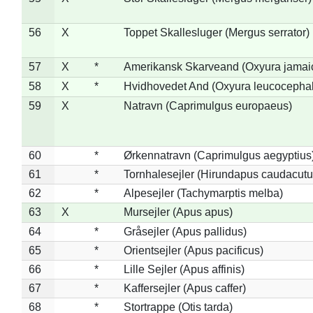
56
X
Toppet Skallesluger (Mergus serrator)
57
X
*
Amerikansk Skarveand (Oxyura jamai
58
X
*
Hvidhovedet And (Oxyura leucocepha
59
X
Natravn (Caprimulgus europaeus)
60
*
Ørkennatravn (Caprimulgus aegyptius
61
*
Tornhalesejler (Hirundapus caudacutu
62
*
Alpesejler (Tachymarptis melba)
63
X
Mursejler (Apus apus)
64
*
Gråsejler (Apus pallidus)
65
*
Orientsejler (Apus pacificus)
66
*
Lille Sejler (Apus affinis)
67
*
Kaffersejler (Apus caffer)
68
*
Stortrappe (Otis tarda)