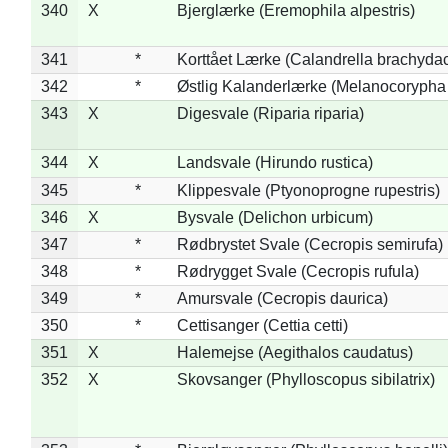
340
X
Bjerglærke (Eremophila alpestris)
341
*
Korttået Lærke (Calandrella brachydac
342
*
Østlig Kalanderlærke (Melanocorypha
343
X
Digesvale (Riparia riparia)
344
X
Landsvale (Hirundo rustica)
345
*
Klippesvale (Ptyonoprogne rupestris)
346
X
Bysvale (Delichon urbicum)
347
*
Rødbrystet Svale (Cecropis semirufa)
348
*
Rødrygget Svale (Cecropis rufula)
349
*
Amursvale (Cecropis daurica)
350
*
Cettisanger (Cettia cetti)
351
X
Halemejse (Aegithalos caudatus)
352
X
Skovsanger (Phylloscopus sibilatrix)