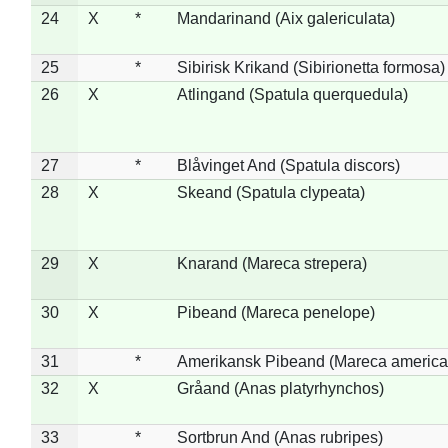
24
X
*
Mandarinand (Aix galericulata)
25
*
Sibirisk Krikand (Sibirionetta formosa)
26
X
Atlingand (Spatula querquedula)
27
*
Blåvinget And (Spatula discors)
28
X
Skeand (Spatula clypeata)
29
X
Knarand (Mareca strepera)
30
X
Pibeand (Mareca penelope)
31
*
Amerikansk Pibeand (Mareca america
32
X
Gråand (Anas platyrhynchos)
33
*
Sortbrun And (Anas rubripes)