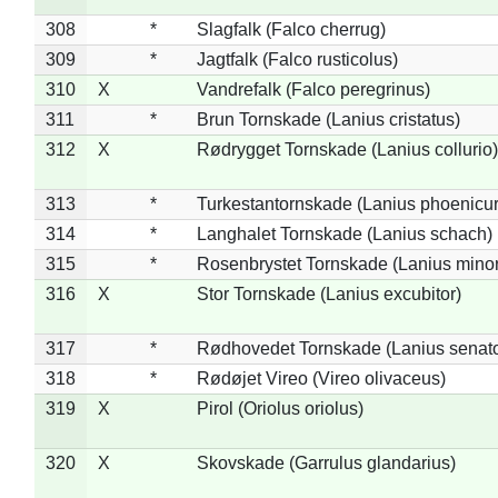
308
*
Slagfalk (Falco cherrug)
309
*
Jagtfalk (Falco rusticolus)
310
X
Vandrefalk (Falco peregrinus)
311
*
Brun Tornskade (Lanius cristatus)
312
X
Rødrygget Tornskade (Lanius collurio)
313
*
Turkestantornskade (Lanius phoenicur
314
*
Langhalet Tornskade (Lanius schach)
315
*
Rosenbrystet Tornskade (Lanius minor
316
X
Stor Tornskade (Lanius excubitor)
317
*
Rødhovedet Tornskade (Lanius senato
318
*
Rødøjet Vireo (Vireo olivaceus)
319
X
Pirol (Oriolus oriolus)
320
X
Skovskade (Garrulus glandarius)