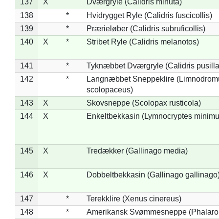
137
X
Dværgryle (Calidris minuta)
138
*
Hvidrygget Ryle (Calidris fuscicollis)
139
*
Prærieløber (Calidris subruficollis)
140
X
*
Stribet Ryle (Calidris melanotos)
141
*
Tyknæbbet Dværgryle (Calidris pusilla
142
*
Langnæbbet Sneppeklire (Limnodrom
scolopaceus)
143
X
Skovsneppe (Scolopax rusticola)
144
X
Enkeltbekkasin (Lymnocryptes minimu
145
X
Tredækker (Gallinago media)
146
X
Dobbeltbekkasin (Gallinago gallinago
147
*
Terekklire (Xenus cinereus)
148
*
Amerikansk Svømmesneppe (Phalaropu