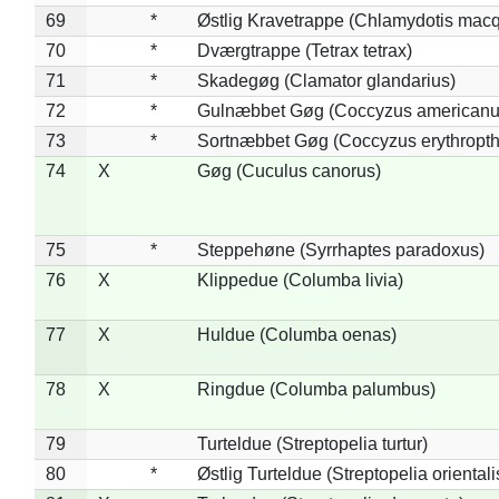
69
*
Østlig Kravetrappe (Chlamydotis macq
70
*
Dværgtrappe (Tetrax tetrax)
71
*
Skadegøg (Clamator glandarius)
72
*
Gulnæbbet Gøg (Coccyzus americanu
73
*
Sortnæbbet Gøg (Coccyzus erythropt
74
X
Gøg (Cuculus canorus)
75
*
Steppehøne (Syrrhaptes paradoxus)
76
X
Klippedue (Columba livia)
77
X
Huldue (Columba oenas)
78
X
Ringdue (Columba palumbus)
79
Turteldue (Streptopelia turtur)
80
*
Østlig Turteldue (Streptopelia orientali