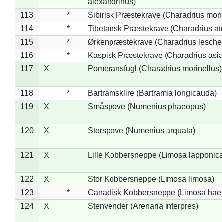
alexandrinus)
113
*
Sibirisk Præstekrave (Charadrius mon
114
*
Tibetansk Præstekrave (Charadrius atr
115
*
Ørkenpræstekrave (Charadrius leschen
116
*
Kaspisk Præstekrave (Charadrius asia
117
X
Pomeransfugl (Charadrius morinellus)
118
*
Bartramsklire (Bartramia longicauda)
119
X
Småspove (Numenius phaeopus)
120
X
Storspove (Numenius arquata)
121
X
Lille Kobbersneppe (Limosa lapponic
122
X
Stor Kobbersneppe (Limosa limosa)
123
*
Canadisk Kobbersneppe (Limosa hae
124
X
Stenvender (Arenaria interpres)