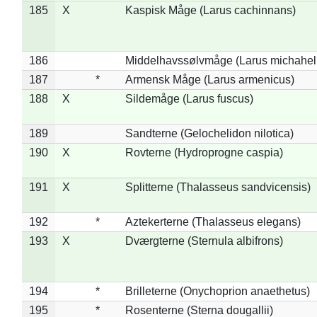
185
X
Kaspisk Måge (Larus cachinnans)
186
Middelhavssølvmåge (Larus michahell
187
*
Armensk Måge (Larus armenicus)
188
X
Sildemåge (Larus fuscus)
189
Sandterne (Gelochelidon nilotica)
190
X
Rovterne (Hydroprogne caspia)
191
X
Splitterne (Thalasseus sandvicensis)
192
*
Aztekerterne (Thalasseus elegans)
193
X
Dværgterne (Sternula albifrons)
194
*
Brilleterne (Onychoprion anaethetus)
195
*
Rosenterne (Sterna dougallii)