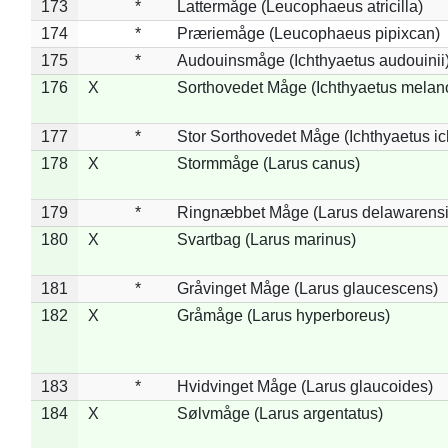
173
*
Lattermåge (Leucophaeus atricilla)
174
*
Præriemåge (Leucophaeus pipixcan)
175
*
Audouinsmåge (Ichthyaetus audouinii
176
X
Sorthovedet Måge (Ichthyaetus melan
177
*
Stor Sorthovedet Måge (Ichthyaetus ic
178
X
Stormmåge (Larus canus)
179
*
Ringnæbbet Måge (Larus delawarensi
180
X
Svartbag (Larus marinus)
181
*
Gråvinget Måge (Larus glaucescens)
182
X
Gråmåge (Larus hyperboreus)
183
*
Hvidvinget Måge (Larus glaucoides)
184
X
Sølvmåge (Larus argentatus)