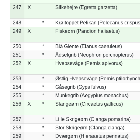
247
X
Silkehejre (Egretta garzetta)
248
*
Krøltoppet Pelikan (Pelecanus crispus
249
X
Fiskeørn (Pandion haliaetus)
250
*
Blå Glente (Elanus caeruleus)
251
*
Ådselgrib (Neophron percnopterus)
252
X
Hvepsevåge (Pernis apivorus)
253
*
Østlig Hvepsevåge (Pernis ptilorhync
254
*
Gåsegrib (Gyps fulvus)
255
*
Munkegrib (Aegypius monachus)
256
X
*
Slangeørn (Circaetus gallicus)
257
*
Lille Skrigeørn (Clanga pomarina)
258
*
Stor Skrigeørn (Clanga clanga)
259
*
Dværgørn (Hieraaetus pennatus)