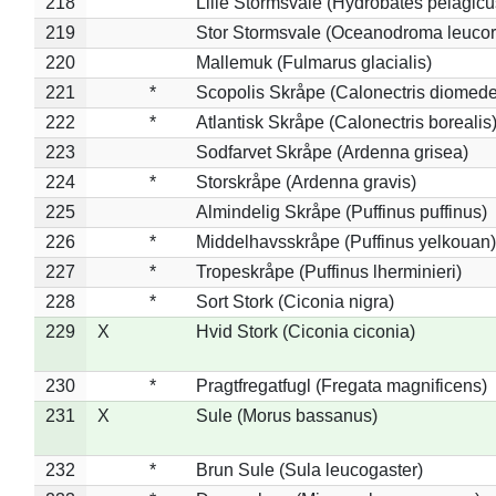
218
Lille Stormsvale (Hydrobates pelagicu
219
Stor Stormsvale (Oceanodroma leuco
220
Mallemuk (Fulmarus glacialis)
221
*
Scopolis Skråpe (Calonectris diomed
222
*
Atlantisk Skråpe (Calonectris borealis
223
Sodfarvet Skråpe (Ardenna grisea)
224
*
Storskråpe (Ardenna gravis)
225
Almindelig Skråpe (Puffinus puffinus)
226
*
Middelhavsskråpe (Puffinus yelkouan)
227
*
Tropeskråpe (Puffinus lherminieri)
228
*
Sort Stork (Ciconia nigra)
229
X
Hvid Stork (Ciconia ciconia)
230
*
Pragtfregatfugl (Fregata magnificens)
231
X
Sule (Morus bassanus)
232
*
Brun Sule (Sula leucogaster)