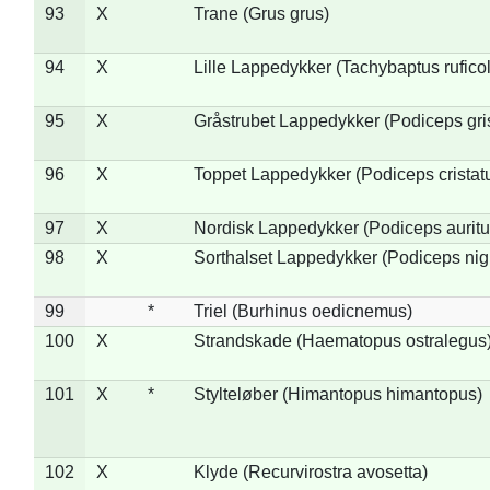
93
X
Trane (Grus grus)
94
X
Lille Lappedykker (Tachybaptus ruficol
95
X
Gråstrubet Lappedykker (Podiceps gr
96
X
Toppet Lappedykker (Podiceps cristat
97
X
Nordisk Lappedykker (Podiceps auritu
98
X
Sorthalset Lappedykker (Podiceps nigri
99
*
Triel (Burhinus oedicnemus)
100
X
Strandskade (Haematopus ostralegus
101
X
*
Stylteløber (Himantopus himantopus)
102
X
Klyde (Recurvirostra avosetta)