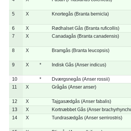
5
X
Knortegås (Branta bernicla)
6
X
Rødhalset Gås (Branta ruficollis)
7
X
Canadagås (Branta canadensis)
8
X
Bramgås (Branta leucopsis)
9
X
*
Indisk Gås (Anser indicus)
10
*
Dværgsnegås (Anser rossii)
11
X
Grågås (Anser anser)
12
X
Tajgasædgås (Anser fabalis)
13
X
Kortnæbbet Gås (Anser brachyrhynch
14
X
Tundrasædgås (Anser serrirostris)