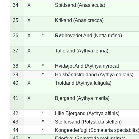
34
X
Spidsand (Anas acuta)
35
X
Krikand (Anas crecca)
36
X
*
Rødhovedet And (Netta rufina)
37
X
Taffeland (Aythya ferina)
38
X
*
Hvidøjet And (Aythya nyroca)
39
*
Halsbåndstroldand (Aythya collaris)
40
X
Troldand (Aythya fuligula)
41
X
Bjergand (Aythya marila)
42
*
Lille Bjergand (Aythya affinis)
43
*
Stellersand (Polysticta stelleri)
44
*
Kongeederfugl (Somateria spectabilis
45
X
Ederfugl (Somateria mollissima)