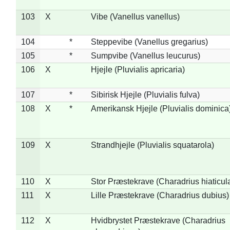
103
X
Vibe (Vanellus vanellus)
104
*
Steppevibe (Vanellus gregarius)
105
*
Sumpvibe (Vanellus leucurus)
106
X
Hjejle (Pluvialis apricaria)
107
*
Sibirisk Hjejle (Pluvialis fulva)
108
X
*
Amerikansk Hjejle (Pluvialis dominica
109
X
Strandhjejle (Pluvialis squatarola)
110
X
Stor Præstekrave (Charadrius hiaticul
111
X
Lille Præstekrave (Charadrius dubius)
112
X
Hvidbrystet Præstekrave (Charadrius