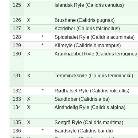
125
X
Islandsk Ryle (Calidris canutus)
126
X
Brushane (Calidris pugnax)
127
X
Kærløber (Calidris falcinellus)
128
*
Spidshalet Ryle (Calidris acuminata)
129
*
Klireryle (Calidris himantopus)
130
X
Krumnæbbet Ryle (Calidris ferruginea
131
X
Temmincksryle (Calidris temminckii)
132
*
Rødhalset Ryle (Calidris ruficollis)
133
X
Sandløber (Calidris alba)
134
X
Almindelig Ryle (Calidris alpina)
135
X
Sortgrå Ryle (Calidris maritima)
136
*
Bairdsryle (Calidris bairdii)