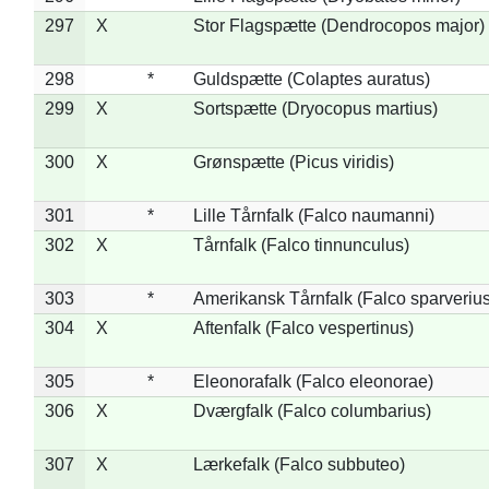
297
X
Stor Flagspætte (Dendrocopos major)
298
*
Guldspætte (Colaptes auratus)
299
X
Sortspætte (Dryocopus martius)
300
X
Grønspætte (Picus viridis)
301
*
Lille Tårnfalk (Falco naumanni)
302
X
Tårnfalk (Falco tinnunculus)
303
*
Amerikansk Tårnfalk (Falco sparverius
304
X
Aftenfalk (Falco vespertinus)
305
*
Eleonorafalk (Falco eleonorae)
306
X
Dværgfalk (Falco columbarius)
307
X
Lærkefalk (Falco subbuteo)