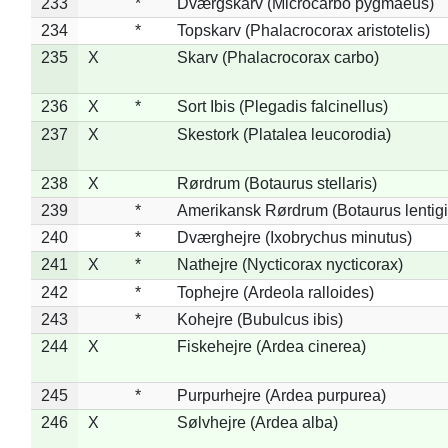
233
*
Dværgskarv (Microcarbo pygmaeus)
234
*
Topskarv (Phalacrocorax aristotelis)
235
X
Skarv (Phalacrocorax carbo)
236
X
*
Sort Ibis (Plegadis falcinellus)
237
X
Skestork (Platalea leucorodia)
238
X
Rørdrum (Botaurus stellaris)
239
*
Amerikansk Rørdrum (Botaurus lentig
240
*
Dværghejre (Ixobrychus minutus)
241
X
*
Nathejre (Nycticorax nycticorax)
242
*
Tophejre (Ardeola ralloides)
243
*
Kohejre (Bubulcus ibis)
244
X
Fiskehejre (Ardea cinerea)
245
*
Purpurhejre (Ardea purpurea)
246
X
Sølvhejre (Ardea alba)