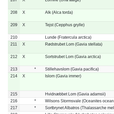
208
X
Alk (Alca torda)
209
X
Tejst (Cepphus grylle)
210
Lunde (Fratercula arctica)
211
X
Rødstrubet Lom (Gavia stellata)
212
X
Sortstrubet Lom (Gavia arctica)
213
*
Stillehavslom (Gavia pacifica)
214
X
Islom (Gavia immer)
215
Hvidnæbbet Lom (Gavia adamsii)
216
*
Wilsons Stormsvale (Oceanites ocean
217
*
Sortbrynet Albatros (Thalassarche me