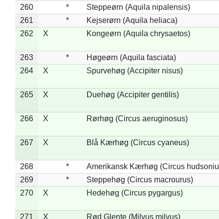
260
*
Steppeørn (Aquila nipalensis)
261
*
Kejserørn (Aquila heliaca)
262
X
Kongeørn (Aquila chrysaetos)
263
*
Høgeørn (Aquila fasciata)
264
X
Spurvehøg (Accipiter nisus)
265
X
Duehøg (Accipiter gentilis)
266
X
Rørhøg (Circus aeruginosus)
267
X
Blå Kærhøg (Circus cyaneus)
268
*
Amerikansk Kærhøg (Circus hudsoniu
269
*
Steppehøg (Circus macrourus)
270
X
Hedehøg (Circus pygargus)
271
X
Rød Glente (Milvus milvus)