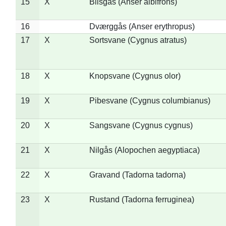
15
X
Blisgås (Anser albifrons)
16
Dværggås (Anser erythropus)
17
X
Sortsvane (Cygnus atratus)
18
X
Knopsvane (Cygnus olor)
19
X
Pibesvane (Cygnus columbianus)
20
X
Sangsvane (Cygnus cygnus)
21
X
Nilgås (Alopochen aegyptiaca)
22
X
Gravand (Tadorna tadorna)
23
X
Rustand (Tadorna ferruginea)