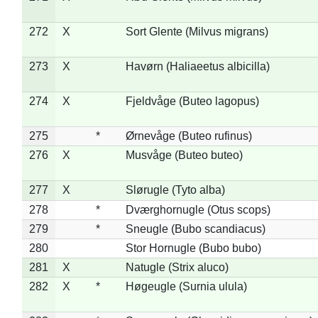
272
X
Sort Glente (Milvus migrans)
273
X
Havørn (Haliaeetus albicilla)
274
X
Fjeldvåge (Buteo lagopus)
275
*
Ørnevåge (Buteo rufinus)
276
X
Musvåge (Buteo buteo)
277
X
Slørugle (Tyto alba)
278
*
Dværghornugle (Otus scops)
279
*
Sneugle (Bubo scandiacus)
280
Stor Hornugle (Bubo bubo)
281
X
Natugle (Strix aluco)
282
X
*
Høgeugle (Surnia ulula)