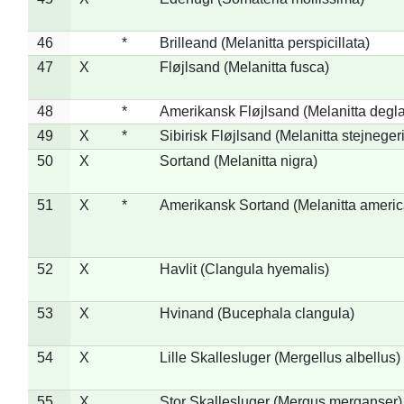
46
*
Brilleand (Melanitta perspicillata)
47
X
Fløjlsand (Melanitta fusca)
48
*
Amerikansk Fløjlsand (Melanitta degla
49
X
*
Sibirisk Fløjlsand (Melanitta stejnegeri
50
X
Sortand (Melanitta nigra)
51
X
*
Amerikansk Sortand (Melanitta ameri
52
X
Havlit (Clangula hyemalis)
53
X
Hvinand (Bucephala clangula)
54
X
Lille Skallesluger (Mergellus albellus)
55
X
Stor Skallesluger (Mergus merganser)