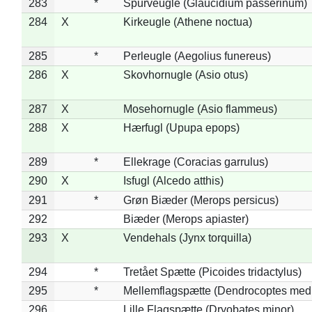
283
*
Spurveugle (Glaucidium passerinum)
284
X
Kirkeugle (Athene noctua)
285
*
Perleugle (Aegolius funereus)
286
X
Skovhornugle (Asio otus)
287
X
Mosehornugle (Asio flammeus)
288
X
Hærfugl (Upupa epops)
289
*
Ellekrage (Coracias garrulus)
290
X
Isfugl (Alcedo atthis)
291
*
Grøn Biæder (Merops persicus)
292
Biæder (Merops apiaster)
293
X
Vendehals (Jynx torquilla)
294
*
Tretået Spætte (Picoides tridactylus)
295
*
Mellemflagspætte (Dendrocoptes med
296
Lille Flagspætte (Dryobates minor)