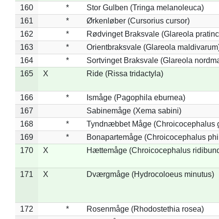
160
*
Stor Gulben (Tringa melanoleuca)
161
*
Ørkenløber (Cursorius cursor)
162
*
Rødvinget Braksvale (Glareola pratinc
163
*
Orientbraksvale (Glareola maldivarum
164
*
Sortvinget Braksvale (Glareola nordm
165
X
Ride (Rissa tridactyla)
166
*
Ismåge (Pagophila eburnea)
167
Sabinemåge (Xema sabini)
168
*
Tyndnæbbet Måge (Chroicocephalus 
169
*
Bonapartemåge (Chroicocephalus phil
170
X
Hættemåge (Chroicocephalus ridibun
171
X
Dværgmåge (Hydrocoloeus minutus)
172
*
Rosenmåge (Rhodostethia rosea)