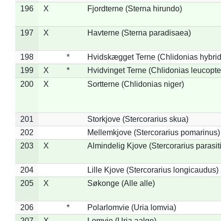
196
X
Fjordterne (Sterna hirundo)
197
X
Havterne (Sterna paradisaea)
198
*
Hvidskægget Terne (Chlidonias hybrid
199
X
*
Hvidvinget Terne (Chlidonias leucopte
200
X
Sortterne (Chlidonias niger)
201
Storkjove (Stercorarius skua)
202
Mellemkjove (Stercorarius pomarinus)
203
X
Almindelig Kjove (Stercorarius parasit
204
Lille Kjove (Stercorarius longicaudus)
205
X
Søkonge (Alle alle)
206
*
Polarlomvie (Uria lomvia)
207
X
Lomvie (Uria aalge)