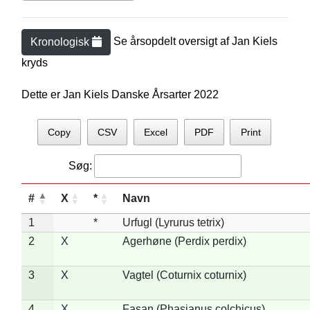
Se årsopdelt oversigt af
Jan Kiel
s
Kronologisk
kryds
Dette er Jan Kiels Danske Årsarter 2022
Copy
CSV
Excel
PDF
Print
Søg:
#
X
*
Navn
1
*
Urfugl (Lyrurus tetrix)
2
X
Agerhøne (Perdix perdix)
3
X
Vagtel (Coturnix coturnix)
4
X
Fasan (Phasianus colchicus)