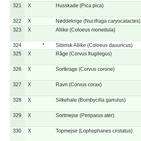
321
X
Husskade (Pica pica)
322
X
Nøddekrige (Nucifraga caryocatactes)
323
X
Allike (Coloeus monedula)
324
*
Sibirisk Allike (Coloeus dauuricus)
325
X
Råge (Corvus frugilegus)
326
X
Sortkrage (Corvus corone)
327
X
Ravn (Corvus corax)
328
X
Silkehale (Bombycilla garrulus)
329
X
Sortmejse (Periparus ater)
330
X
Topmejse (Lophophanes cristatus)