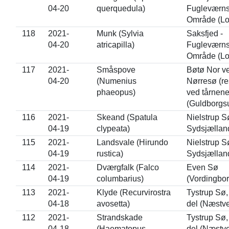
04-20
querquedula)
Fugleværn
Område (Lo
118
2021-
Munk (Sylvia
Saksfjed -
04-20
atricapilla)
Fugleværn
Område (Lo
117
2021-
Småspove
Bøtø Nor v
04-20
(Numenius
Nørresø (re
phaeopus)
ved tårnene
(Guldborgs
116
2021-
Skeand (Spatula
Nielstrup S
04-19
clypeata)
Sydsjællan
115
2021-
Landsvale (Hirundo
Nielstrup S
04-19
rustica)
Sydsjællan
114
2021-
Dværgfalk (Falco
Even Sø
04-19
columbarius)
(Vordingbor
113
2021-
Klyde (Recurvirostra
Tystrup Sø,
04-18
avosetta)
del (Næstv
112
2021-
Strandskade
Tystrup Sø,
04-18
(Haematopus
del (Næstv