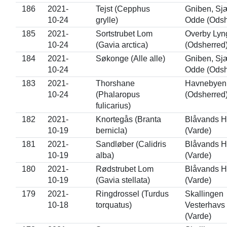
186
2021-
Tejst (Cepphus
Gniben, Sj
10-24
grylle)
Odde (Odsh
185
2021-
Sortstrubet Lom
Overby Lyn
10-24
(Gavia arctica)
(Odsherred
184
2021-
Søkonge (Alle alle)
Gniben, Sj
10-24
Odde (Odsh
183
2021-
Thorshane
Havnebyen
10-24
(Phalaropus
(Odsherred
fulicarius)
182
2021-
Knortegås (Branta
Blåvands 
10-19
bernicla)
(Varde)
181
2021-
Sandløber (Calidris
Blåvands 
10-19
alba)
(Varde)
180
2021-
Rødstrubet Lom
Blåvands 
10-19
(Gavia stellata)
(Varde)
179
2021-
Ringdrossel (Turdus
Skallingen
10-18
torquatus)
Vesterhavs
(Varde)