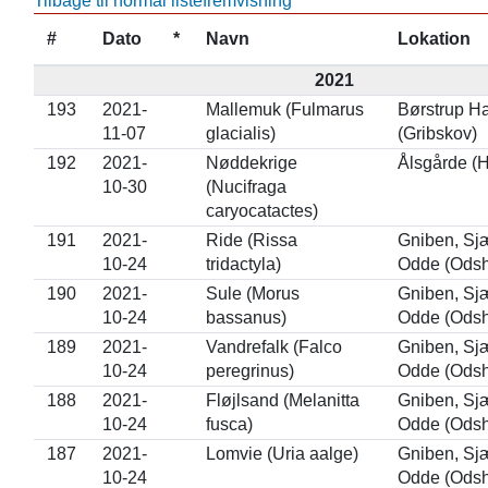
Tilbage til normal listefremvisning
#
Dato
*
Navn
Lokation
2021
193
2021-
Mallemuk (Fulmarus
Børstrup H
11-07
glacialis)
(Gribskov)
192
2021-
Nøddekrige
Ålsgårde (H
10-30
(Nucifraga
caryocatactes)
191
2021-
Ride (Rissa
Gniben, Sj
10-24
tridactyla)
Odde (Odsh
190
2021-
Sule (Morus
Gniben, Sj
10-24
bassanus)
Odde (Odsh
189
2021-
Vandrefalk (Falco
Gniben, Sj
10-24
peregrinus)
Odde (Odsh
188
2021-
Fløjlsand (Melanitta
Gniben, Sj
10-24
fusca)
Odde (Odsh
187
2021-
Lomvie (Uria aalge)
Gniben, Sj
10-24
Odde (Odsh