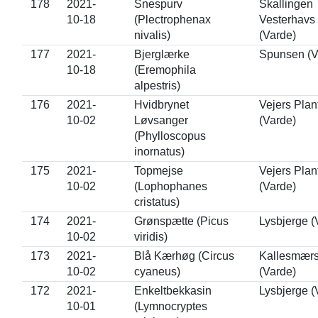
178
2021-
Snespurv
Skallingen
10-18
(Plectrophenax
Vesterhavs
nivalis)
(Varde)
177
2021-
Bjerglærke
Spunsen (V
10-18
(Eremophila
alpestris)
176
2021-
Hvidbrynet
Vejers Plan
10-02
Løvsanger
(Varde)
(Phylloscopus
inornatus)
175
2021-
Topmejse
Vejers Plan
10-02
(Lophophanes
(Varde)
cristatus)
174
2021-
Grønspætte (Picus
Lysbjerge (
10-02
viridis)
173
2021-
Blå Kærhøg (Circus
Kallesmær
10-02
cyaneus)
(Varde)
172
2021-
Enkeltbekkasin
Lysbjerge (
10-01
(Lymnocryptes