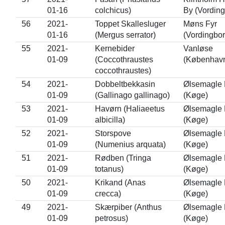
01-16
colchicus)
By (Vording
56
2021-
Toppet Skallesluger
Møns Fyr
01-16
(Mergus serrator)
(Vordingbor
55
2021-
Kernebider
Vanløse
01-09
(Coccothraustes
(Københav
coccothraustes)
54
2021-
Dobbeltbekkasin
Ølsemagle 
01-09
(Gallinago gallinago)
(Køge)
53
2021-
Havørn (Haliaeetus
Ølsemagle 
01-09
albicilla)
(Køge)
52
2021-
Storspove
Ølsemagle 
01-09
(Numenius arquata)
(Køge)
51
2021-
Rødben (Tringa
Ølsemagle 
01-09
totanus)
(Køge)
50
2021-
Krikand (Anas
Ølsemagle 
01-09
crecca)
(Køge)
49
2021-
Skærpiber (Anthus
Ølsemagle 
01-09
petrosus)
(Køge)