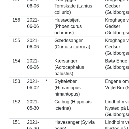
06-06
Tornskade (Lanius
Gedser
collurio)
(Guldborgs
156
2021-
Husrødstjert
Kroghage 
06-06
(Phoenicurus
Gedser
ochruros)
(Guldborgs
155
2021-
Gærdesanger
Kroghage 
06-06
(Curruca curruca)
Gedser
(Guldborgs
154
2021-
Kærsanger
Bøtø Enge
06-06
(Acrocephalus
(Guldborgs
palustris)
153
2021-
*
Stylteløber
Engene om
06-02
(Himantopus
Vejlø Bro 
himantopus)
152
2021-
Gulbug (Hippolais
Lindholm v
05-30
icterina)
Nysted på 
(Guldborgs
151
2021-
Havesanger (Sylvia
Lindholm v
05-30
borin)
Nysted på 