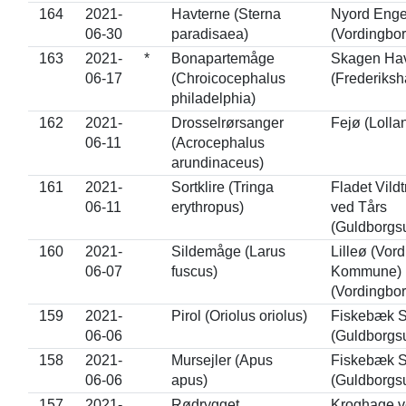
164
2021-
Havterne (Sterna
Nyord Eng
06-30
paradisaea)
(Vordingbor
163
2021-
*
Bonapartemåge
Skagen Ha
06-17
(Chroicocephalus
(Frederiksh
philadelphia)
162
2021-
Drosselrørsanger
Fejø (Lolla
06-11
(Acrocephalus
arundinaceus)
161
2021-
Sortklire (Tringa
Fladet Vildt
06-11
erythropus)
ved Tårs
(Guldborgs
160
2021-
Sildemåge (Larus
Lilleø (Vor
06-07
fuscus)
Kommune)
(Vordingbor
159
2021-
Pirol (Oriolus oriolus)
Fiskebæk 
06-06
(Guldborgs
158
2021-
Mursejler (Apus
Fiskebæk 
06-06
apus)
(Guldborgs
157
2021-
Rødrygget
Kroghage 