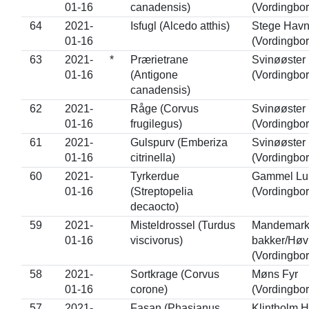
01-16
canadensis)
(Vordingbor
64
2021-
Isfugl (Alcedo atthis)
Stege Hav
01-16
(Vordingbor
63
2021-
*
Prærietrane
Svinøøster
01-16
(Antigone
(Vordingbor
canadensis)
62
2021-
Råge (Corvus
Svinøøster
01-16
frugilegus)
(Vordingbor
61
2021-
Gulspurv (Emberiza
Svinøøster
01-16
citrinella)
(Vordingbor
60
2021-
Tyrkerdue
Gammel Lu
01-16
(Streptopelia
(Vordingbor
decaocto)
59
2021-
Misteldrossel (Turdus
Mandemar
01-16
viscivorus)
bakker/Høv
(Vordingbor
58
2021-
Sortkrage (Corvus
Møns Fyr
01-16
corone)
(Vordingbor
57
2021-
Fasan (Phasianus
Klintholm 