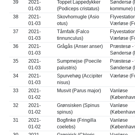
39
2021-
Toppet Lappedykker
Søndersø (
01-03
(Podiceps cristatus)
kommune) (
38
2021-
Skovhornugle (Asio
Flyvestatio
01-03
otus)
Værløse (F
37
2021-
Tårnfalk (Falco
Flyvestatio
01-03
tinnunculus)
Værløse (F
36
2021-
Grågås (Anser anser)
Præstesø - 
01-03
Søndersø (
35
2021-
Sumpmejse (Poecile
Præstesø - 
01-03
palustris)
Søndersø (
34
2021-
Spurvehøg (Accipiter
Værløse (F
01-03
nisus)
33
2021-
Musvit (Parus major)
Vanløse
01-02
(Københav
32
2021-
Grønsisken (Spinus
Vanløse
01-02
spinus)
(Københav
31
2021-
Bogfinke (Fringilla
Vanløse
01-02
coelebs)
(Københav
30
2021-
Grønirisk (Chloris
Vanløse