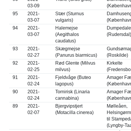
03-09
(Københav
95
2021-
Stær (Sturnus
Damhusen
03-07
vulgaris)
(Københav
94
2021-
Halemejse
Dumpedale
03-07
(Aegithalos
(Rudersdal
caudatus)
93
2021-
Skægmejse
Gundsømag
02-27
(Panurus biarmicus)
(Roskilde)
92
2021-
Rød Glente (Milvus
Kirkelte
02-25
milvus)
(Fredensbo
91
2021-
Fjeldvåge (Buteo
Amager Fæ
02-24
lagopus)
(Københav
90
2021-
Tornirisk (Linaria
Amager Fæ
02-24
cannabina)
(Københav
89
2021-
Bjergvipstjert
Mølleåen,
02-07
(Motacilla cinerea)
Helsingørm
til Stampe
(Lyngby-Ta