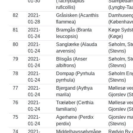
01-30
(Tachybaptus
Stampeda
ruficollis)
(Lyngby-Ta
82
2021-
Gråsisken (Acanthis
Damhusen
01-28
flammea)
(Københav
81
2021-
Bramgås (Branta
Køge Sydst
01-24
leucopsis)
(Køge)
80
2021-
Sanglærke (Alauda
Søholm, St
01-24
arvensis)
(Stevns)
79
2021-
Blisgås (Anser
Søholm, St
01-24
albifrons)
(Stevns)
78
2021-
Dompap (Pyrrhula
Søholm En
01-24
pyrrhula)
(Stevns)
77
2021-
Bjergand (Aythya
Møllesø ve
01-24
marila)
Gjorslev (S
76
2021-
Træløber (Certhia
Møllesø ve
01-24
familiaris)
Gjorslev (S
75
2021-
Agerhøne (Perdix
Gjorslev ma
01-24
perdix)
(Stevns)
74
2021-
Middelhavssølvmåge
Rødvig By 