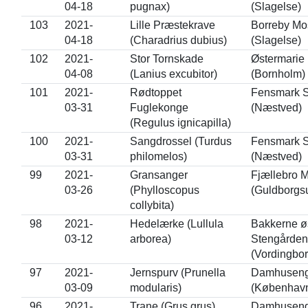
04-18
pugnax)
(Slagelse)
103
2021-
Lille Præstekrave
Borreby Mo
04-18
(Charadrius dubius)
(Slagelse)
102
2021-
Stor Tornskade
Østermarie
04-08
(Lanius excubitor)
(Bornholm)
101
2021-
Rødtoppet
Fensmark 
03-31
Fuglekonge
(Næstved)
(Regulus ignicapilla)
100
2021-
Sangdrossel (Turdus
Fensmark 
03-31
philomelos)
(Næstved)
99
2021-
Gransanger
Fjællebro 
03-26
(Phylloscopus
(Guldborgs
collybita)
98
2021-
Hedelærke (Lullula
Bakkerne øs
03-12
arborea)
Stengården
(Vordingbor
97
2021-
Jernspurv (Prunella
Damhusen
03-09
modularis)
(Københav
96
2021-
Trane (Grus grus)
Damhusen