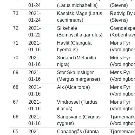
01-24
(Larus michahellis)
(Stevns)
73
2021-
Kaspisk Måge (Larus
Rødvig By 
01-24
cachinnans)
(Stevns)
72
2021-
Silkehale
Grøndalspa
01-22
(Bombycilla garrulus)
(Københav
71
2021-
Havlit (Clangula
Møns Fyr
01-16
hyemalis)
(Vordingbor
70
2021-
Sortand (Melanitta
Møns Fyr
01-16
nigra)
(Vordingbor
69
2021-
Stor Skallesluger
Møns Fyr
01-16
(Mergus merganser)
(Vordingbor
68
2021-
Alk (Alca torda)
Møns Fyr
01-16
(Vordingbor
67
2021-
Vindrossel (Turdus
Møns Fyr
01-16
iliacus)
(Vordingbor
66
2021-
Sangsvane (Cygnus
Tjørnemark
01-16
cygnus)
(Vordingbor
65
2021-
Canadagås (Branta
Tjørnemark