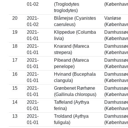
01-02
(Troglodytes
(Københav
troglodytes)
20
2021-
Blåmejse (Cyanistes
Vanløse
01-02
caeruleus)
(Københav
19
2021-
Klippedue (Columba
Damhussø
01-01
livia)
(Københav
18
2021-
Knarand (Mareca
Damhussø
01-01
strepera)
(Københav
17
2021-
Pibeand (Mareca
Damhussø
01-01
penelope)
(Københav
16
2021-
Hvinand (Bucephala
Damhussø
01-01
clangula)
(Københav
15
2021-
Grønbenet Rørhøne
Damhussø
01-01
(Gallinula chloropus)
(Københav
14
2021-
Taffeland (Aythya
Damhussø
01-01
ferina)
(Københav
13
2021-
Troldand (Aythya
Damhussø
01-01
fuligula)
(Københav