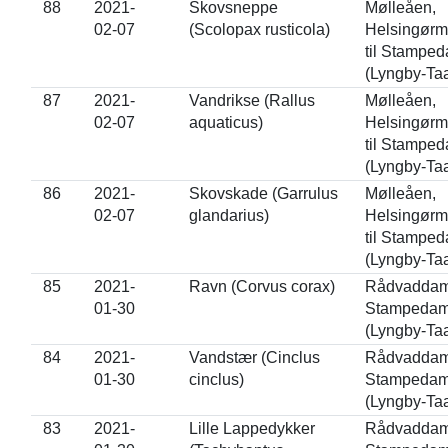
88
2021-
Skovsneppe
Mølleåen,
02-07
(Scolopax rusticola)
Helsingørm
til Stampe
(Lyngby-Ta
87
2021-
Vandrikse (Rallus
Mølleåen,
02-07
aquaticus)
Helsingørm
til Stampe
(Lyngby-Ta
86
2021-
Skovskade (Garrulus
Mølleåen,
02-07
glandarius)
Helsingørm
til Stampe
(Lyngby-Ta
85
2021-
Ravn (Corvus corax)
Rådvaddam 
01-30
Stampeda
(Lyngby-Ta
84
2021-
Vandstær (Cinclus
Rådvaddam 
01-30
cinclus)
Stampeda
(Lyngby-Ta
83
2021-
Lille Lappedykker
Rådvaddam 