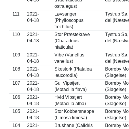
ostralegus)
111
2021-
Løvsanger
Tystrup Sø,
04-18
(Phylloscopus
del (Næstv
trochilus)
110
2021-
Stor Præstekrave
Tystrup Sø,
04-18
(Charadrius
del (Næstv
hiaticula)
109
2021-
Vibe (Vanellus
Tystrup Sø,
04-18
vanellus)
del (Næstv
108
2021-
Skestork (Platalea
Borreby Mo
04-18
leucorodia)
(Slagelse)
107
2021-
Gul Vipstjert
Borreby Mo
04-18
(Motacilla flava)
(Slagelse)
106
2021-
Hvid Vipstjert
Borreby Mo
04-18
(Motacilla alba)
(Slagelse)
105
2021-
Stor Kobbersneppe
Borreby Mo
04-18
(Limosa limosa)
(Slagelse)
104
2021-
Brushane (Calidris
Borreby Mo