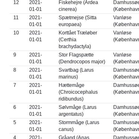
12
2021-
Fiskehejre (Ardea
Damhussø
01-01
cinerea)
(Københav
11
2021-
Spætmejse (Sitta
Vanløse
01-01
europaea)
(Københav
10
2021-
Korttået Træløber
Vanløse
01-01
(Certhia
(Københav
brachydactyla)
9
2021-
Stor Flagspætte
Vanløse
01-01
(Dendrocopos major)
(Københav
8
2021-
Svartbag (Larus
Damhussø
01-01
marinus)
(Københav
7
2021-
Hættemåge
Damhussø
01-01
(Chroicocephalus
(Københav
ridibundus)
6
2021-
Sølvmåge (Larus
Damhussø
01-01
argentatus)
(Københav
5
2021-
Stormmåge (Larus
Damhussø
01-01
canus)
(Københav
4
2021-
Gråand (Anas
Damhussø