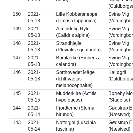
(Guldborgs
150
2021-
Lille Kobbersneppe
Svinø Vig
05-18
(Limosa lapponica)
(Vordingbor
149
2021-
Almindelig Ryle
Svinø Vig
05-18
(Calidris alpina)
(Vordingbor
148
2021-
Strandhjejle
Svinø Vig
05-18
(Pluvialis squatarola)
(Vordingbor
147
2021-
Bomlærke (Emberiza
Svinø Vig
05-18
calandra)
(Vordingbor
146
2021-
Sorthovedet Måge
Kalløgrå
05-18
(Ichthyaetus
(Guldborgs
melanocephalus)
145
2021-
Mudderklire (Actitis
Borreby Mo
05-15
hypoleucos)
(Slagelse)
144
2021-
Fjordterne (Sterna
Gødstrup 
05-14
hirundo)
(Næstved)
143
2021-
Nattergal (Luscinia
Gødstrup 
05-14
luscinia)
(Næstved)