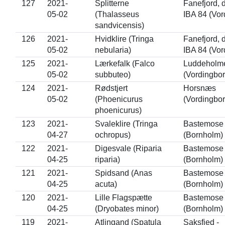
127
2021-
Splitterne
Fanefjord, d
05-02
(Thalasseus
IBA 84 (Vor
sandvicensis)
126
2021-
Hvidklire (Tringa
Fanefjord, d
05-02
nebularia)
IBA 84 (Vor
125
2021-
Lærkefalk (Falco
Luddeholm
05-02
subbuteo)
(Vordingbor
124
2021-
Rødstjert
Horsnæs
05-02
(Phoenicurus
(Vordingbor
phoenicurus)
123
2021-
Svaleklire (Tringa
Bastemose
04-27
ochropus)
(Bornholm)
122
2021-
Digesvale (Riparia
Bastemose
04-25
riparia)
(Bornholm)
121
2021-
Spidsand (Anas
Bastemose
04-25
acuta)
(Bornholm)
120
2021-
Lille Flagspætte
Bastemose
04-25
(Dryobates minor)
(Bornholm)
119
2021-
Atlingand (Spatula
Saksfjed -