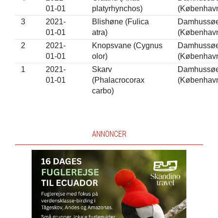
01-01
platyrhynchos)
(Københav
3
2021-
Blishøne (Fulica
Damhussø
01-01
atra)
(Københav
2
2021-
Knopsvane (Cygnus
Damhussø
01-01
olor)
(Københav
1
2021-
Skarv
Damhussø
01-01
(Phalacrocorax
(Københav
carbo)
ANNONCER