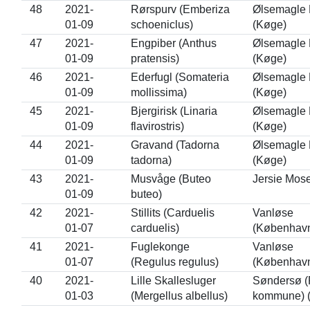
48
2021-
Rørspurv (Emberiza
Ølsemagle 
01-09
schoeniclus)
(Køge)
47
2021-
Engpiber (Anthus
Ølsemagle 
01-09
pratensis)
(Køge)
46
2021-
Ederfugl (Somateria
Ølsemagle 
01-09
mollissima)
(Køge)
45
2021-
Bjergirisk (Linaria
Ølsemagle 
01-09
flavirostris)
(Køge)
44
2021-
Gravand (Tadorna
Ølsemagle 
01-09
tadorna)
(Køge)
43
2021-
Musvåge (Buteo
Jersie Mose
01-09
buteo)
42
2021-
Stillits (Carduelis
Vanløse
01-07
carduelis)
(Københav
41
2021-
Fuglekonge
Vanløse
01-07
(Regulus regulus)
(Københav
40
2021-
Lille Skallesluger
Søndersø (
01-03
(Mergellus albellus)
kommune) (