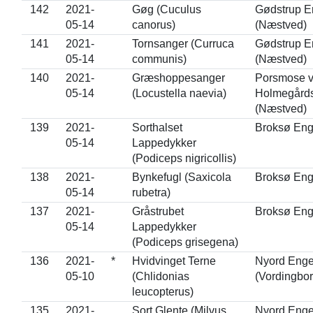
142
2021-
Gøg (Cuculus
Gødstrup 
05-14
canorus)
(Næstved)
141
2021-
Tornsanger (Curruca
Gødstrup 
05-14
communis)
(Næstved)
140
2021-
Græshoppesanger
Porsmose 
05-14
(Locustella naevia)
Holmegård
(Næstved)
139
2021-
Sorthalset
Broksø Eng
05-14
Lappedykker
(Podiceps nigricollis)
138
2021-
Bynkefugl (Saxicola
Broksø Eng
05-14
rubetra)
137
2021-
Gråstrubet
Broksø Eng
05-14
Lappedykker
(Podiceps grisegena)
136
2021-
*
Hvidvinget Terne
Nyord Eng
05-10
(Chlidonias
(Vordingbor
leucopterus)
135
2021-
Sort Glente (Milvus
Nyord Eng