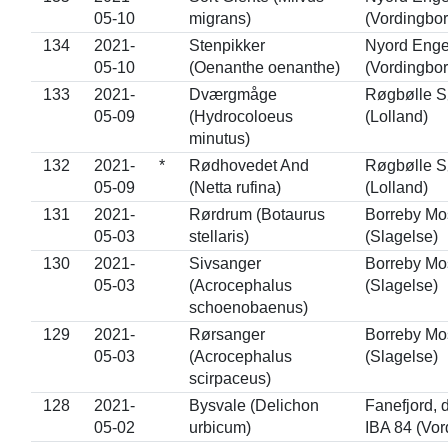
05-10
migrans)
(Vordingbor
134
2021-
Stenpikker
Nyord Eng
05-10
(Oenanthe oenanthe)
(Vordingbor
133
2021-
Dværgmåge
Røgbølle S
05-09
(Hydrocoloeus
(Lolland)
minutus)
132
2021-
*
Rødhovedet And
Røgbølle S
05-09
(Netta rufina)
(Lolland)
131
2021-
Rørdrum (Botaurus
Borreby Mo
05-03
stellaris)
(Slagelse)
130
2021-
Sivsanger
Borreby Mo
05-03
(Acrocephalus
(Slagelse)
schoenobaenus)
129
2021-
Rørsanger
Borreby Mo
05-03
(Acrocephalus
(Slagelse)
scirpaceus)
128
2021-
Bysvale (Delichon
Fanefjord, d
05-02
urbicum)
IBA 84 (Vor