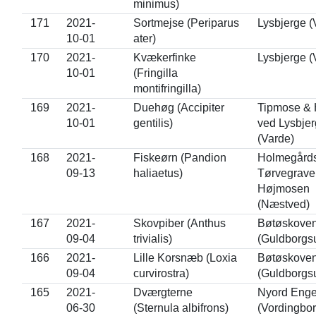
minimus)
171
2021-
Sortmejse (Periparus
Lysbjerge (
10-01
ater)
170
2021-
Kvækerfinke
Lysbjerge (
10-01
(Fringilla
montifringilla)
169
2021-
Duehøg (Accipiter
Tipmose &
10-01
gentilis)
ved Lysbje
(Varde)
168
2021-
Fiskeørn (Pandion
Holmegårds
09-13
haliaetus)
Tørvegrave
Højmosen
(Næstved)
167
2021-
Skovpiber (Anthus
Bøtøskove
09-04
trivialis)
(Guldborgs
166
2021-
Lille Korsnæb (Loxia
Bøtøskove
09-04
curvirostra)
(Guldborgs
165
2021-
Dværgterne
Nyord Eng
06-30
(Sternula albifrons)
(Vordingbor